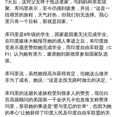
7天后，这对父女终于抵达老家，与妈妈和亲友团
聚。库玛里表示，至今仍感到疲惫，并说：“这是一
段艰苦的旅程，天气好热，但我们别无选择。我心
里只有一个目标，那就是回家。”

库玛里是8年级的学生，因家庭因素无法完成学业。
在印度媒体大幅报导她的感人事迹之后，有印度政
党表示愿意赞助她完成学业，而印度自由车联盟（C
FI）认为她有潜力，邀请她到新德里参加国家队选
拔。

库玛里说，虽然她很高兴获得肯定，但她这么做并
非为了成名。她说：“这是走投无路时做出的决定。”

库玛里的这趟长途旅程受到很多人的赞赏，现任白
宫高级顾问的美国第一千金伊凡卡也发推文称赞库
玛里，形容她的事迹是“爱与坚忍的壮举”，也因为她
的孝心“让她获得了印度人民及印度自由车联盟的关