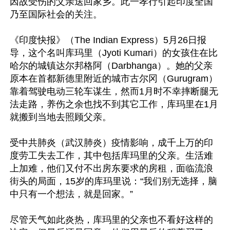
因故受伤的父亲送回家乡。此一孝行引起印度全国
乃至国际社会的关注。

《印度快报》（The Indian Express）5月26日报
导，这个名叫库玛里（Jyoti Kumari）的女孩住在比
哈尔的城镇达尔邦格阿（Darbhanga）。她的父亲
原本在首都新德里附近的城市古尔冈（Gurugram）
靠着驾驶电动三轮车谋生，然而1月时不幸摔断腿无
法走路，养伤之余也找不到其它工作，库玛里在1月
就搬到当地去照顾父亲。

受中共肺炎（武汉肺炎）疫情影响，成千上万的印
度劳工失去工作，其中包括库玛里的父亲。生活难
上加难，他们又付不出房东要求的房租，面临流浪
街头的局面，15岁的库玛里说：“我们别无选择，脑
中只有一个想法，就是回家。”

尽管天气如此炎热，库玛里的父亲也不看好这样的