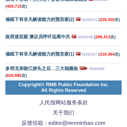
(
405,715
次)
催眠下有非凡解读能力的预言家(2)
🖼️
(
229,320
次)
2020/3/31
政府迷双眼 澳议员呼吁远离中共
🖼️
(
296,413
次)
2020/3/30
催眠下有非凡解读能力的预言家(1)
🖼️
(
218,364
次)
2020/3/27
多明戈亲吻江姘头之后…三大祸频临
🖼️▶️
2020/3/26
(
620,885
次)
Copyright© RMB Public Foundation Inc.
All Rights Reserved
人民报网站服务条款
关于我们
反馈信箱：
editor@renminbao.com