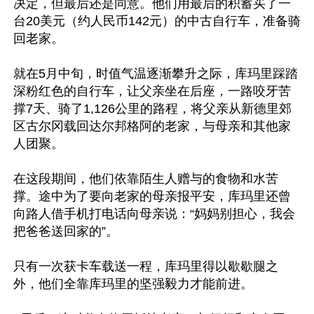
决定，但最后还是同意。他们用最后的积蓄买了一
台20美元（约人民币142元）的中古自行车，准备骑
回老家。

就在5月中旬，时值气温逐渐攀升之际，库玛里踩踏
深粉红色的自行车，让父亲坐在后座，一路咬牙苦
撑7天、骑了1,126公里的路程，将父亲从新德里郊
区古尔冈载回达尔邦格阿的老家，与母亲和其他家
人团聚。

在这段期间，他们依靠陌生人赠与的食物和水苦
撑。途中为了要向老家的母亲报平安，库玛里还曾
向路人借手机打电话向母亲说：“妈妈别担心，我会
把爸爸送回家的”。

只有一次获卡车载送一程，库玛里得以歇歇腿之
外，他们全靠库玛里的坚强毅力才能前进。
