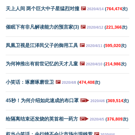
天上人间 两个巨大中子星猛烈对撞
🖼️
(
764,474
次)
2020/4/14
催眠下有非凡解读能力的预言家(3)
🖼️
(
221,366
次)
2020/4/12
凤凰卫视是江泽民父子的御用工具
🖼️
(
595,020
次)
2020/4/11
为何神推出有前世记忆的天才儿童
🖼️
(
214,986
次)
2020/4/10
小笑话：琢磨琢磨世卫
🖼️
(
474,408
次)
2020/4/8
45秒！为何介绍如此速成的布口罩
🖼️▶️
(
369,514
次)
2020/4/6
给隔离结束还发烧的英首相一药方
🖼️▶️
(
376,809
次)
2020/4/5
权当小笑话：央行绝不会让市场出现钱荒
🖼️
2020/4/4