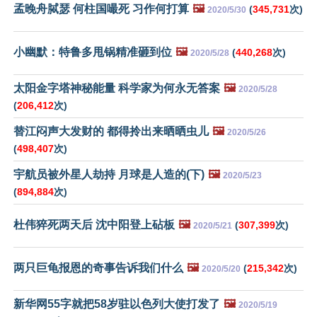
孟晚舟脦瑟 何柱国嘬死 习作何打算
🖼️
(
345,731
次)
2020/5/30
小幽默：特鲁多甩锅精准砸到位
🖼️
(
440,268
次)
2020/5/28
太阳金字塔神秘能量 科学家为何永无答案
🖼️
2020/5/28
(
206,412
次)
替江闷声大发财的 都得拎出来晒晒虫儿
🖼️
2020/5/26
(
498,407
次)
宇航员被外星人劫持 月球是人造的(下)
🖼️
2020/5/23
(
894,884
次)
杜伟猝死两天后 沈中阳登上砧板
🖼️
(
307,399
次)
2020/5/21
两只巨龟报恩的奇事告诉我们什么
🖼️
(
215,342
次)
2020/5/20
新华网55字就把58岁驻以色列大使打发了
🖼️
2020/5/19