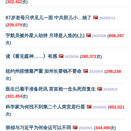
(
302,422
次)
87岁老母只求见儿一面 中共胆儿小…抽了
🖼️
2020/5/14
(
209,079
次)
宇航员被外星人劫持 月球是人造的(上)
🖼️
(
858,247
2020/5/8
次)
读《看见瘟神……》有感
🖼️
(
260,372
次)
2020/5/6
纽约州疫情最严重 加州长要钱不要命
🖼️
(
298,238
2020/5/5
次)
医生已着手准备死讯 英首相一念头死而复生
🖼️
2020/5/3
(
331,454
次)
科学家为何找不到第二个人类宜居行星
🖼️
(
802,021
2020/5/2
次)
崇祯与习近平为何命运可以不同
🖼️
(
344,490
次)
2020/5/1