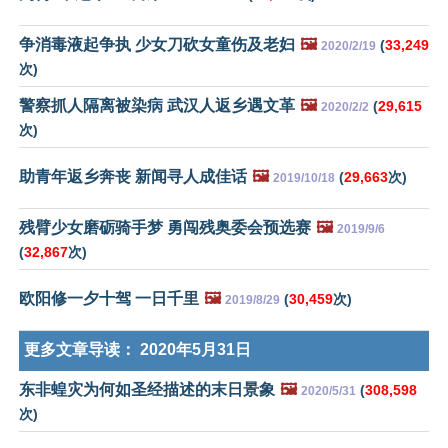
争消毒液起争执 少女刀砍女童伤及老妇
🖼️
(
33,249
2020/2/19
次)
警察抓人隔离被染病 武汉人返乡遇文革
🖼️
(
29,615
2020/2/2
次)
助青年返乡奔丧 新闻寻人成佳话
🖼️
(
29,663
次)
2019/10/18
残臂少女磨砺骑手梦 勇闯残奥委会预选赛
🖼️
2019/9/6
(
32,867
次)
欧阳修一夕十驾 一日千里
🖼️
(
30,459
次)
2019/8/29
更多文章导读：
2020年5月31日
东非蝗灾为何如圣经描述的末日景象
🖼️
(
308,598
2020/5/31
次)