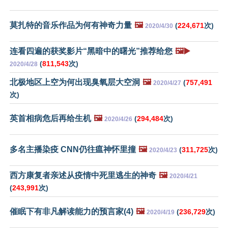
莫扎特的音乐作品为何有神奇力量
🖼️
(
224,671
次)
2020/4/30
连看四遍的获奖影片“黑暗中的曙光”推荐给您
🖼️▶️
(
811,543
次)
2020/4/28
北极地区上空为何出现臭氧层大空洞
🖼️
(
757,491
2020/4/27
次)
英首相病危后再给生机
🖼️
(
294,484
次)
2020/4/26
多名主播染疫 CNN仍往瘟神怀里撞
🖼️
(
311,725
次)
2020/4/23
西方康复者亲述从疫情中死里逃生的神奇
🖼️
2020/4/21
(
243,991
次)
催眠下有非凡解读能力的预言家(4)
🖼️
(
236,729
次)
2020/4/19