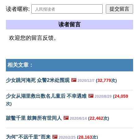
读者暱称:
读者留言
欢迎您的留言反馈。
相关文章：
少女跳河淹死 众警2米处围观
🖼️
(
32,779
次)
2020/12/7
少女从湖里救出数名儿童后 不幸遇难
🖼️
(
24,059
2020/8/29
次)
跛鳖千里 鼓舞所有世间人
🖼️
(
22,462
次)
2020/6/14
为何"不远千里"而来
🖼️
(
28,163
次)
2020/2/25