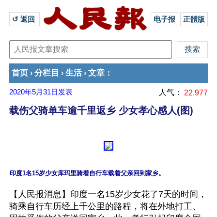
↺ 返回 
电子报
正體版
首页
分栏目
生活
文章
›
›
›
：
2020年5月31日
发表
人气：
22,977
载伤父骑单车逾千里返乡 少女孝心感人(图)
【人民报消息】印度一名15岁少女花了7天的时间，
骑乘自行车历经上千公里的路程，将在外地打工、