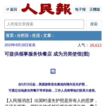
↺ 返回 
电子报
正體版
首页
分栏目
生活
文章
›
›
›
：
2019年8月18日
发表
人气：
26,613
可提供领事服务快餐店 成为另类使馆(图)
自5月15日起，美国游客若在奥地利境内丢失护照，

【人民报消息】出国时遗失护照是所有人的恶梦，