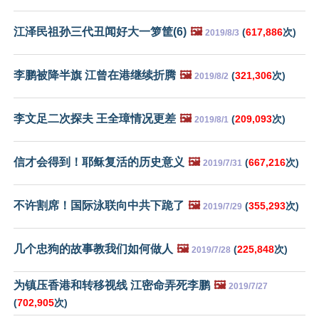
江泽民祖孙三代丑闻好大一箩筐(6)
🖼️
(
617,886
次)
2019/8/3
李鹏被降半旗 江曾在港继续折腾
🖼️
(
321,306
次)
2019/8/2
李文足二次探夫 王全璋情况更差
🖼️
(
209,093
次)
2019/8/1
信才会得到！耶稣复活的历史意义
🖼️
(
667,216
次)
2019/7/31
不许割席！国际泳联向中共下跪了
🖼️
(
355,293
次)
2019/7/29
几个忠狗的故事教我们如何做人
🖼️
(
225,848
次)
2019/7/28
为镇压香港和转移视线 江密命弄死李鹏
🖼️
2019/7/27
(
702,905
次)