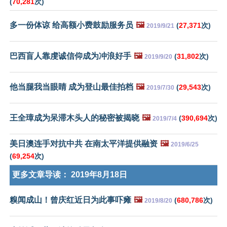
(
70,281
次)
多一份体谅 给高额小费鼓励服务员
🖼️
(
27,371
次)
2019/9/21
巴西盲人靠虔诚信仰成为冲浪好手
🖼️
(
31,802
次)
2019/9/20
他当腿我当眼睛 成为登山最佳拍档
🖼️
(
29,543
次)
2019/7/30
王全璋成为呆滞木头人的秘密被揭晓
🖼️
(
390,694
次)
2019/7/4
美日澳连手对抗中共 在南太平洋提供融资
🖼️
2019/6/25
(
69,254
次)
更多文章导读：
2019年8月18日
糗闻成山！曾庆红近日为此事吓瘫
🖼️
(
680,786
次)
2019/8/20