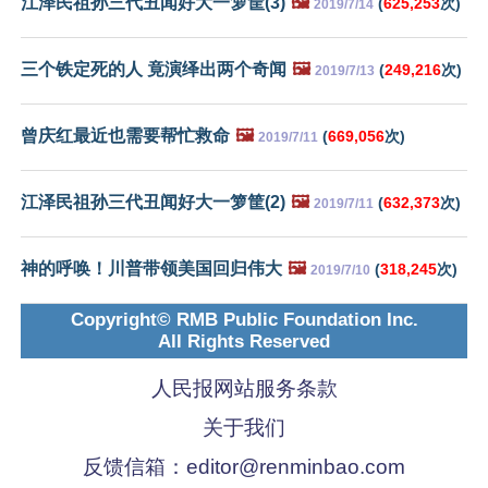
江泽民祖孙三代丑闻好大一箩筐(3)
🖼️
(
625,253
次)
2019/7/14
三个铁定死的人 竟演绎出两个奇闻
🖼️
(
249,216
次)
2019/7/13
曾庆红最近也需要帮忙救命
🖼️
(
669,056
次)
2019/7/11
江泽民祖孙三代丑闻好大一箩筐(2)
🖼️
(
632,373
次)
2019/7/11
神的呼唤！川普带领美国回归伟大
🖼️
(
318,245
次)
2019/7/10
Copyright© RMB Public Foundation Inc.
All Rights Reserved
人民报网站服务条款
关于我们
反馈信箱：
editor@renminbao.com