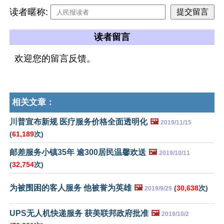
读者暱称:
读者留言
欢迎您的留言反馈。
相关文章：
川普宣布新规 医疗服务价格全面透明化
🖼️
2019/11/15
(
61,189
次)
邮差服务小镇35年 逾300居民温馨欢送
🖼️
2019/10/11
(
32,754
次)
为被围困的客人服务 他被誉为英雄
🖼️
(
30,638
次)
2019/9/29
UPS无人机快递服务 获美联邦政府批准
🖼️
2019/10/2