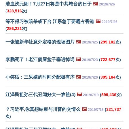
若血洗元朗！7月27日将是中共垮台的日子
🖼️
2019/7/26
(
328,516
次)
等不得习被暗杀或下台 江系急于要霸占香港
🖼️
2019/7/26
(
286,221
次)
一张被新华社意外定格的现场图片
🖼️
(
299,102
次)
2019/7/25
李鹏死了！老江俩屎盆子塞进悼词
🖼️
(
722,677
次)
2019/7/23
小笑话：三呆婊的时间分配极有序
🖼️
(
395,164
次)
2019/7/20
江泽民祖孙三代丑闻好大一箩筐(4)
🖼️
(
599,436
次)
2019/7/19
？习近平,你真想结束与川普的交情么
🖼️
(
321,737
2019/7/18
次)