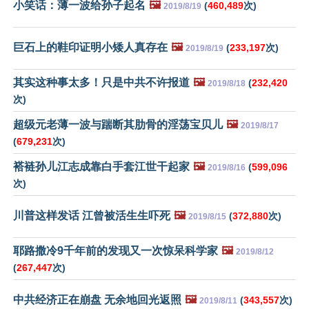
小笑话：薄一波给孙子起名
🖼️
(
460,489
次)
2019/8/19
巨石上的鞋印证明小矮人真存在
🖼️
(
233,197
次)
2019/8/19
其实这种事太多！只是中共不许报道
🖼️
(
232,420
2019/8/18
次)
超级元老薄一波与踹断其肋骨的淫荡宝贝儿
🖼️
2019/8/17
(
679,231
次)
褡裢孙儿江志成靠白手套江世干起家
🖼️
(
599,096
2019/8/16
次)
川普这样发话 江曾被活生生吓死
🖼️
(
372,880
次)
2019/8/15
耶路撒冷9千年前的发现又一次惊呆科学家
🖼️
2019/8/12
(
267,447
次)
中共经济正在崩盘 无余地回光返照
🖼️
(
343,557
次)
2019/8/11