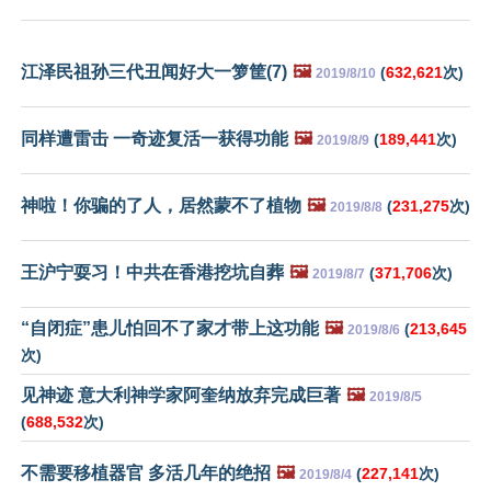
江泽民祖孙三代丑闻好大一箩筐(7)
🖼️
(
632,621
次)
2019/8/10
同样遭雷击 一奇迹复活一获得功能
🖼️
(
189,441
次)
2019/8/9
神啦！你骗的了人，居然蒙不了植物
🖼️
(
231,275
次)
2019/8/8
王沪宁耍习！中共在香港挖坑自葬
🖼️
(
371,706
次)
2019/8/7
“自闭症”患儿怕回不了家才带上这功能
🖼️
(
213,645
2019/8/6
次)
见神迹 意大利神学家阿奎纳放弃完成巨著
🖼️
2019/8/5
(
688,532
次)
不需要移植器官 多活几年的绝招
🖼️
(
227,141
次)
2019/8/4