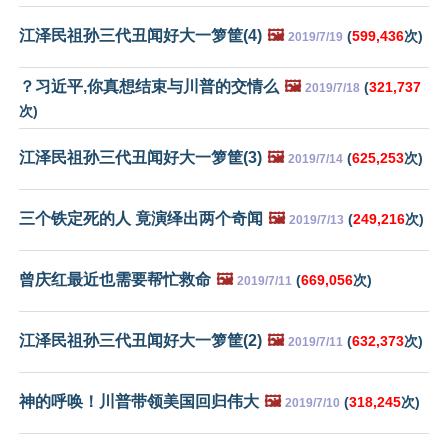
江泽民祖孙三代丑闻好大一箩筐(4)
🖼️
(
599,436
次)
2019/7/19
？习近平,你真想结束与川普的交情么
🖼️
(
321,737
2019/7/18
次)
江泽民祖孙三代丑闻好大一箩筐(3)
🖼️
(
625,253
次)
2019/7/14
三个铁定死的人 竟演绎出两个奇闻
🖼️
(
249,216
次)
2019/7/13
曾庆红最近也需要帮忙救命
🖼️
(
669,056
次)
2019/7/11
江泽民祖孙三代丑闻好大一箩筐(2)
🖼️
(
632,373
次)
2019/7/11
神的呼唤！川普带领美国回归伟大
🖼️
(
318,245
次)
2019/7/10