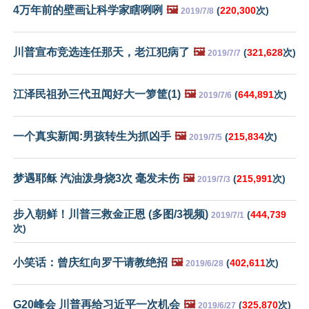
4万年前的壁画让科学家瞎咧咧
🖼️
(
220,300
次)
2019/7/8
川普宣布竞选连任那天，老江犯病了
🖼️
(
321,628
次)
2019/7/7
江泽民祖孙三代丑闻好大一箩筐(1)
🖼️
(
644,891
次)
2019/7/6
一个真实新闻:男孩转生为抓凶手
🖼️
(
215,834
次)
2019/7/5
梦遇耶稣 汽油泼身烧3次 毫发未伤
🖼️
(
215,991
次)
2019/7/3
步入朝鲜！川普三救金正恩 (多图/3视频)
(
444,739
2019/7/1
次)
小笑话：曾庆红向罗干请教绝招
🖼️
(
402,611
次)
2019/6/28
G20峰会 川普再给习近平一次机会
🖼️
(
325,870
次)
2019/6/27