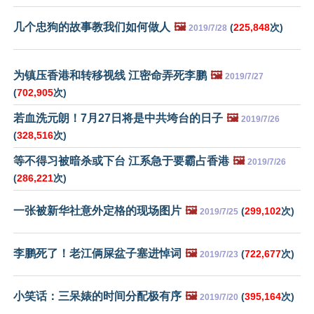
几个忠狗的故事教我们如何做人
🖼️
(
225,848
次)
2019/7/28
为镇压香港和转移视线 江密命弄死李鹏
🖼️
2019/7/27
(
702,905
次)
若血洗元朗！7月27日将是中共垮台的日子
🖼️
2019/7/26
(
328,516
次)
等不得习被暗杀或下台 江系急于要霸占香港
🖼️
2019/7/26
(
286,221
次)
一张被新华社意外定格的现场图片
🖼️
(
299,102
次)
2019/7/25
李鹏死了！老江俩屎盆子塞进悼词
🖼️
(
722,677
次)
2019/7/23
小笑话：三呆婊的时间分配极有序
🖼️
(
395,164
次)
2019/7/20