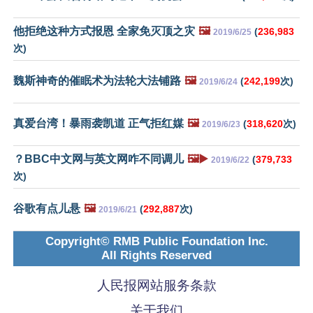
他拒绝这种方式报恩 全家免灭顶之灾
🖼️
(
236,983
2019/6/25
次)
魏斯神奇的催眠术为法轮大法铺路
🖼️
(
242,199
次)
2019/6/24
真爱台湾！暴雨袭凯道 正气拒红媒
🖼️
(
318,620
次)
2019/6/23
？BBC中文网与英文网咋不同调儿
🖼️▶️
(
379,733
2019/6/22
次)
谷歌有点儿悬
🖼️
(
292,887
次)
2019/6/21
Copyright© RMB Public Foundation Inc.
All Rights Reserved
人民报网站服务条款
关于我们