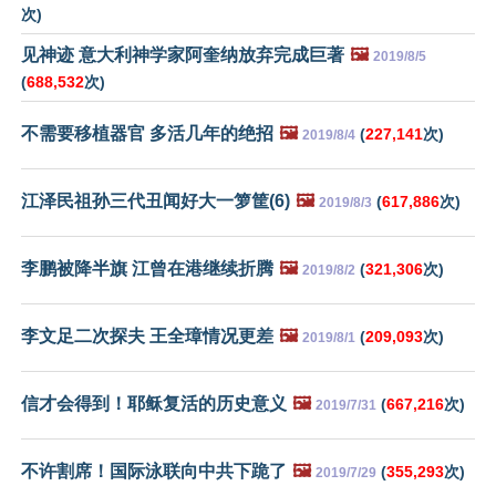
次)
见神迹 意大利神学家阿奎纳放弃完成巨著
🖼️
2019/8/5
(
688,532
次)
不需要移植器官 多活几年的绝招
🖼️
(
227,141
次)
2019/8/4
江泽民祖孙三代丑闻好大一箩筐(6)
🖼️
(
617,886
次)
2019/8/3
李鹏被降半旗 江曾在港继续折腾
🖼️
(
321,306
次)
2019/8/2
李文足二次探夫 王全璋情况更差
🖼️
(
209,093
次)
2019/8/1
信才会得到！耶稣复活的历史意义
🖼️
(
667,216
次)
2019/7/31
不许割席！国际泳联向中共下跪了
🖼️
(
355,293
次)
2019/7/29