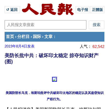
↺ 返回 
电子报
正體版
首页
分栏目
国际
文章
›
›
›
：
2019年8月4日
发表
人气：
62,542
美防长批中共：破坏印太稳定 掠夺知识财产
(图)
美国防部长马克．埃斯珀批评中共破坏印太地区的稳定以及其盗窃知识