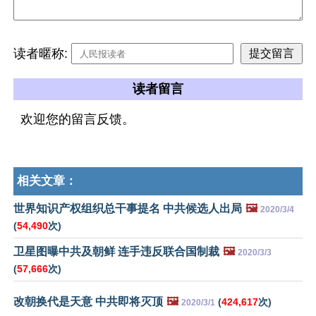
读者暱称:
读者留言
欢迎您的留言反馈。
相关文章：
世界知识产权组织总干事提名 中共候选人出局
🖼️
2020/3/4
(
54,490
次)
卫星图曝中共及朝鲜 连手违反联合国制裁
🖼️
2020/3/3
(
57,666
次)
改朝换代是天意 中共即将灭顶
🖼️
(
424,617
次)
2020/3/1