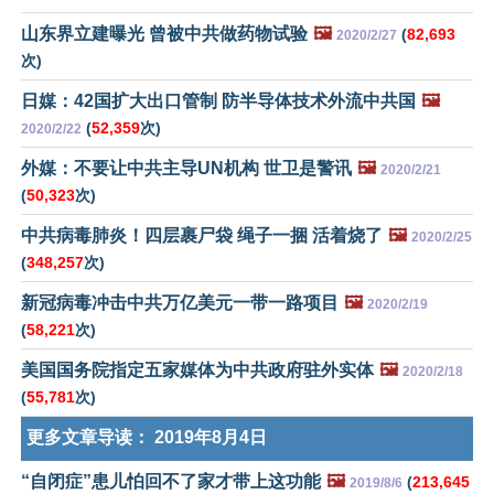
山东界立建曝光 曾被中共做药物试验
🖼️
(
82,693
2020/2/27
次)
日媒：42国扩大出口管制 防半导体技术外流中共国
🖼️
(
52,359
次)
2020/2/22
外媒：不要让中共主导UN机构 世卫是警讯
🖼️
2020/2/21
(
50,323
次)
中共病毒肺炎！四层裹尸袋 绳子一捆 活着烧了
🖼️
2020/2/25
(
348,257
次)
新冠病毒冲击中共万亿美元一带一路项目
🖼️
2020/2/19
(
58,221
次)
美国国务院指定五家媒体为中共政府驻外实体
🖼️
2020/2/18
(
55,781
次)
更多文章导读：
2019年8月4日
“自闭症”患儿怕回不了家才带上这功能
🖼️
(
213,645
2019/8/6