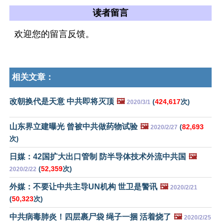
读者留言
欢迎您的留言反馈。
相关文章：
改朝换代是天意 中共即将灭顶
🖼️
(
424,617
次)
2020/3/1
山东界立建曝光 曾被中共做药物试验
🖼️
(
82,693
2020/2/27
次)
日媒：42国扩大出口管制 防半导体技术外流中共国
🖼️
(
52,359
次)
2020/2/22
外媒：不要让中共主导UN机构 世卫是警讯
🖼️
2020/2/21
(
50,323
次)
中共病毒肺炎！四层裹尸袋 绳子一捆 活着烧了
🖼️
2020/2/25