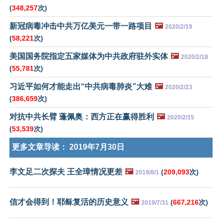
(
348,257
次)
新冠病毒冲击中共万亿美元一带一路项目
🖼️
2020/2/19
(
58,221
次)
美国国务院指定五家媒体为中共政府驻外实体
🖼️
2020/2/18
(
55,781
次)
习近平如何才能走出“中共病毒肺炎”大难
🖼️
2020/2/23
(
386,659
次)
对抗中共长臂 蓬佩奥：西方正在赢得胜利
🖼️
2020/2/15
(
53,539
次)
更多文章导读：
2019年7月30日
李文足二次探夫 王全璋情况更差
🖼️
(
209,093
次)
2019/8/1
信才会得到！耶稣复活的历史意义
🖼️
(
667,216
次)
2019/7/31