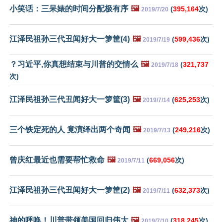
小笑话：三呆婊的时间分配极有序
🖼️
(
395,164
次)
2019/7/20
江泽民祖孙三代丑闻好大一箩筐(4)
🖼️
(
599,436
次)
2019/7/19
？习近平,你真想结束与川普的交情么
🖼️
(
321,737
2019/7/18
次)
江泽民祖孙三代丑闻好大一箩筐(3)
🖼️
(
625,253
次)
2019/7/14
三个铁定死的人 竟演绎出两个奇闻
🖼️
(
249,216
次)
2019/7/13
曾庆红最近也需要帮忙救命
🖼️
(
669,056
次)
2019/7/11
江泽民祖孙三代丑闻好大一箩筐(2)
🖼️
(
632,373
次)
2019/7/11
神的呼唤！川普带领美国回归伟大
🖼️
(
318,245
次)
2019/7/10