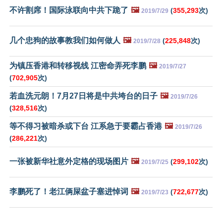
不许割席！国际泳联向中共下跪了
🖼️
(
355,293
次)
2019/7/29
几个忠狗的故事教我们如何做人
🖼️
(
225,848
次)
2019/7/28
为镇压香港和转移视线 江密命弄死李鹏
🖼️
2019/7/27
(
702,905
次)
若血洗元朗！7月27日将是中共垮台的日子
🖼️
2019/7/26
(
328,516
次)
等不得习被暗杀或下台 江系急于要霸占香港
🖼️
2019/7/26
(
286,221
次)
一张被新华社意外定格的现场图片
🖼️
(
299,102
次)
2019/7/25
李鹏死了！老江俩屎盆子塞进悼词
🖼️
(
722,677
次)
2019/7/23