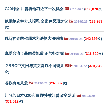
G20峰会 川普再给习近平一次机会
🖼️
(
325,870
次)
2019/6/27
他拒绝这种方式报恩 全家免灭顶之灾
🖼️
(
236,983
2019/6/25
次)
魏斯神奇的催眠术为法轮大法铺路
🖼️
(
242,199
次)
2019/6/24
真爱台湾！暴雨袭凯道 正气拒红媒
🖼️
(
318,620
次)
2019/6/23
？BBC中文网与英文网咋不同调儿
🖼️▶️
(
379,733
2019/6/22
次)
谷歌有点儿悬
🖼️
(
292,887
次)
2019/6/21
川习若日本G20会面 即挫败江曾政变阴谋
🖼️
2019/6/20
(
371,519
次)