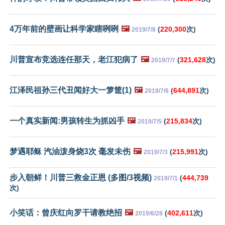
4万年前的壁画让科学家瞎咧咧
🖼️
(
220,300
次)
2019/7/8
川普宣布竞选连任那天，老江犯病了
🖼️
(
321,628
次)
2019/7/7
江泽民祖孙三代丑闻好大一箩筐(1)
🖼️
(
644,891
次)
2019/7/6
一个真实新闻:男孩转生为抓凶手
🖼️
(
215,834
次)
2019/7/5
梦遇耶稣 汽油泼身烧3次 毫发未伤
🖼️
(
215,991
次)
2019/7/3
步入朝鲜！川普三救金正恩 (多图/3视频)
(
444,739
2019/7/1
次)
小笑话：曾庆红向罗干请教绝招
🖼️
(
402,611
次)
2019/6/28