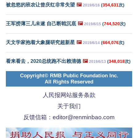
被忽悠的班农让曾庆红非常失望
🖼️
(
354,631
次)
2019/6/16
王军捞薄三儿未遂 自己断戟沉底
🖼️
(
744,520
次)
2019/6/15
天文学家抱着大象腿研究超新星
🖼️
(
664,076
次)
2019/6/14
看来看去，2020总统跑不出赖清德
🖼️
(
348,018
次)
2019/6/13
Copyright© RMB Public Foundation Inc.
All Rights Reserved
人民报网站服务条款
关于我们
反馈信箱：
editor@renminbao.com