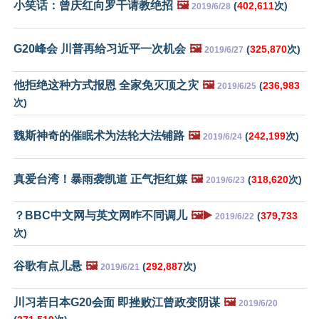
小笑话：曾庆红向罗干请教绝招
🖼️
(
402,611
次)
2019/6/28
G20峰会 川普再给习近平一次机会
🖼️
(
325,870
次)
2019/6/27
他拒绝这种方式报恩 全家免灭顶之灾
🖼️
(
236,983
2019/6/25
次)
魏斯神奇的催眠术为法轮大法铺路
🖼️
(
242,199
次)
2019/6/24
真爱台湾！暴雨袭凯道 正气拒红媒
🖼️
(
318,620
次)
2019/6/23
？BBC中文网与英文网咋不同调儿
🖼️▶️
(
379,733
2019/6/22
次)
谷歌有点儿悬
🖼️
(
292,887
次)
2019/6/21
川习若日本G20会面 即挫败江曾政变阴谋
🖼️
2019/6/20