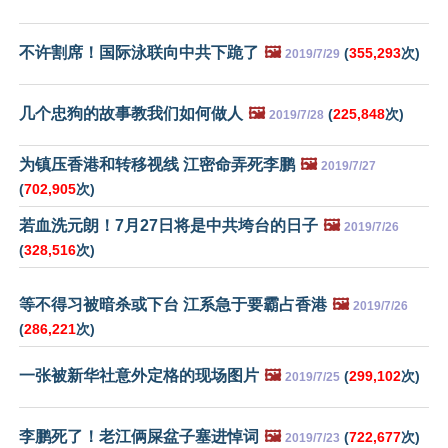
不许割席！国际泳联向中共下跪了
🖼️
(
355,293
次)
2019/7/29
几个忠狗的故事教我们如何做人
🖼️
(
225,848
次)
2019/7/28
为镇压香港和转移视线 江密命弄死李鹏
🖼️
2019/7/27
(
702,905
次)
若血洗元朗！7月27日将是中共垮台的日子
🖼️
2019/7/26
(
328,516
次)
等不得习被暗杀或下台 江系急于要霸占香港
🖼️
2019/7/26
(
286,221
次)
一张被新华社意外定格的现场图片
🖼️
(
299,102
次)
2019/7/25
李鹏死了！老江俩屎盆子塞进悼词
🖼️
(
722,677
次)
2019/7/23