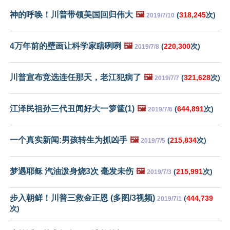
神的呼唤！川普带领美国回归伟大
🖼️
(
318,245
次)
2019/7/10
4万年前的壁画让科学家瞎咧咧
🖼️
(
220,300
次)
2019/7/8
川普宣布竞选连任那天，老江犯病了
🖼️
(
321,628
次)
2019/7/7
江泽民祖孙三代丑闻好大一箩筐(1)
🖼️
(
644,891
次)
2019/7/6
一个真实新闻:男孩转生为抓凶手
🖼️
(
215,834
次)
2019/7/5
梦遇耶稣 汽油泼身烧3次 毫发未伤
🖼️
(
215,991
次)
2019/7/3
步入朝鲜！川普三救金正恩 (多图/3视频)
(
444,739
2019/7/1
次)