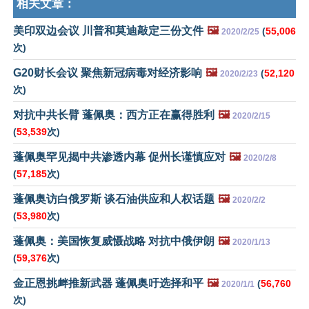
相关文章：
美印双边会议 川普和莫迪敲定三份文件
🖼️
(
55,006
2020/2/25
次)
G20财长会议 聚焦新冠病毒对经济影响
🖼️
(
52,120
2020/2/23
次)
对抗中共长臂 蓬佩奥：西方正在赢得胜利
🖼️
2020/2/15
(
53,539
次)
蓬佩奥罕见揭中共渗透内幕 促州长谨慎应对
🖼️
2020/2/8
(
57,185
次)
蓬佩奥访白俄罗斯 谈石油供应和人权话题
🖼️
2020/2/2
(
53,980
次)
蓬佩奥：美国恢复威慑战略 对抗中俄伊朗
🖼️
2020/1/13
(
59,376
次)
金正恩挑衅推新武器 蓬佩奥吁选择和平
🖼️
(
56,760
2020/1/1
次)