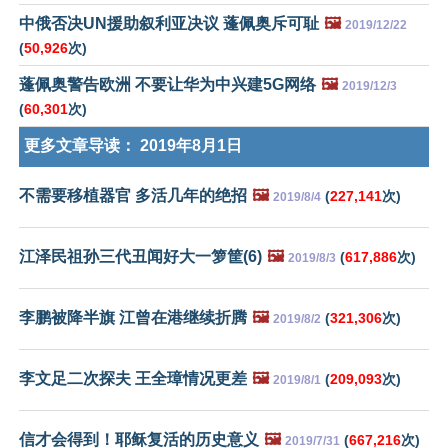
中俄否决UN援助叙利亚决议 蓬佩奥斥可耻
🖼️
2019/12/22
(
50,926
次)
蓬佩奥警告欧洲 不要让华为中兴建5G网络
🖼️
2019/12/3
(
60,301
次)
更多文章导读：
2019年8月1日
不需要移植器官 多活几年的绝招
🖼️
(
227,141
次)
2019/8/4
江泽民祖孙三代丑闻好大一箩筐(6)
🖼️
(
617,886
次)
2019/8/3
李鹏被降半旗 江曾在港继续折腾
🖼️
(
321,306
次)
2019/8/2
李文足二次探夫 王全璋情况更差
🖼️
(
209,093
次)
2019/8/1
信才会得到！耶稣复活的历史意义
🖼️
(
667,216
次)
2019/7/31