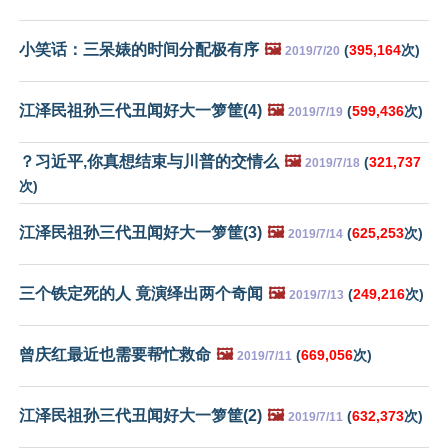
小笑话：三呆婊的时间分配极有序
🖼️
(
395,164
次)
2019/7/20
江泽民祖孙三代丑闻好大一箩筐(4)
🖼️
(
599,436
次)
2019/7/19
？习近平,你真想结束与川普的交情么
🖼️
(
321,737
2019/7/18
次)
江泽民祖孙三代丑闻好大一箩筐(3)
🖼️
(
625,253
次)
2019/7/14
三个铁定死的人 竟演绎出两个奇闻
🖼️
(
249,216
次)
2019/7/13
曾庆红最近也需要帮忙救命
🖼️
(
669,056
次)
2019/7/11
江泽民祖孙三代丑闻好大一箩筐(2)
🖼️
(
632,373
次)
2019/7/11