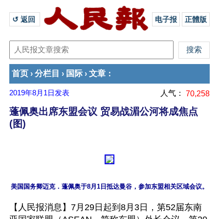
↺ 返回 
电子报
正體版
首页
分栏目
国际
文章
›
›
›
：
2019年8月1日
发表
人气：
70,258
蓬佩奥出席东盟会议 贸易战湄公河将成焦点
(图)
【人民报消息】7月29日起到8月3日，第52届东南