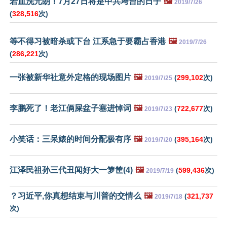
若血洗元朗！7月27日将是中共垮台的日子
🖼️
2019/7/26
(
328,516
次)
等不得习被暗杀或下台 江系急于要霸占香港
🖼️
2019/7/26
(
286,221
次)
一张被新华社意外定格的现场图片
🖼️
(
299,102
次)
2019/7/25
李鹏死了！老江俩屎盆子塞进悼词
🖼️
(
722,677
次)
2019/7/23
小笑话：三呆婊的时间分配极有序
🖼️
(
395,164
次)
2019/7/20
江泽民祖孙三代丑闻好大一箩筐(4)
🖼️
(
599,436
次)
2019/7/19
？习近平,你真想结束与川普的交情么
🖼️
(
321,737
2019/7/18
次)