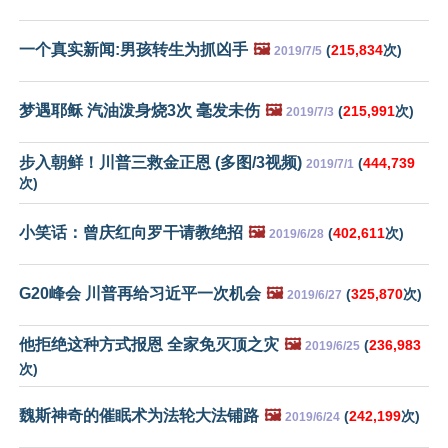
一个真实新闻:男孩转生为抓凶手
🖼️
(
215,834
次)
2019/7/5
梦遇耶稣 汽油泼身烧3次 毫发未伤
🖼️
(
215,991
次)
2019/7/3
步入朝鲜！川普三救金正恩 (多图/3视频)
(
444,739
2019/7/1
次)
小笑话：曾庆红向罗干请教绝招
🖼️
(
402,611
次)
2019/6/28
G20峰会 川普再给习近平一次机会
🖼️
(
325,870
次)
2019/6/27
他拒绝这种方式报恩 全家免灭顶之灾
🖼️
(
236,983
2019/6/25
次)
魏斯神奇的催眠术为法轮大法铺路
🖼️
(
242,199
次)
2019/6/24