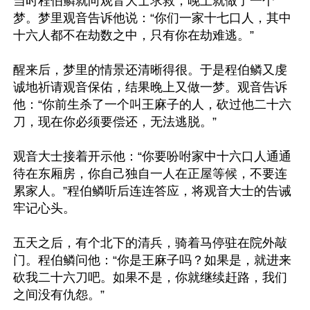
当时程伯鳞就向观音大士求救，晚上就做了一个
梦。梦里观音告诉他说：“你们一家十七口人，其中
十六人都不在劫数之中，只有你在劫难逃。”

醒来后，梦里的情景还清晰得很。于是程伯鳞又虔
诚地祈请观音保佑，结果晚上又做一梦。观音告诉
他：“你前生杀了一个叫王麻子的人，砍过他二十六
刀，现在你必须要偿还，无法逃脱。”

观音大士接着开示他：“你要吩咐家中十六口人通通
待在东厢房，你自己独自一人在正屋等候，不要连
累家人。”程伯鳞听后连连答应，将观音大士的告诫
牢记心头。

五天之后，有个北下的清兵，骑着马停驻在院外敲
门。程伯鳞问他：“你是王麻子吗？如果是，就进来
砍我二十六刀吧。如果不是，你就继续赶路，我们
之间没有仇怨。”
