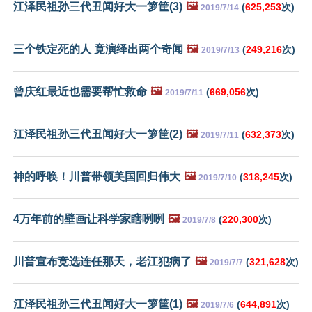
江泽民祖孙三代丑闻好大一箩筐(3)
🖼️
(
625,253
次)
2019/7/14
三个铁定死的人 竟演绎出两个奇闻
🖼️
(
249,216
次)
2019/7/13
曾庆红最近也需要帮忙救命
🖼️
(
669,056
次)
2019/7/11
江泽民祖孙三代丑闻好大一箩筐(2)
🖼️
(
632,373
次)
2019/7/11
神的呼唤！川普带领美国回归伟大
🖼️
(
318,245
次)
2019/7/10
4万年前的壁画让科学家瞎咧咧
🖼️
(
220,300
次)
2019/7/8
川普宣布竞选连任那天，老江犯病了
🖼️
(
321,628
次)
2019/7/7
江泽民祖孙三代丑闻好大一箩筐(1)
🖼️
(
644,891
次)
2019/7/6