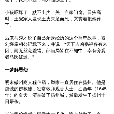
小孩吓坏了，默不出声，关上自家门窗。日头高
时，王叟家人发现王叟失足而死，哭丧着把他葬
了。

后来马秀才说了自己亲身经历的这个离奇故事，被
刘绳庵相公记载下来，并说：“天下吉凶祸福各有来
因，而无丝毫差错。然当局皆在不知中，幸有旁观
者马氏破迷。”

一梦解恩怨
明末徽州商人程伯鳞，举家一直居住在扬州。他是
虔诚的佛教徒，经常敬拜观音大士。乙酉年（1645
年）的夏天，清军破了扬州城，然后发生了扬州十
日屠杀。
