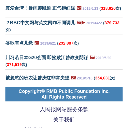
真爱台湾！暴雨袭凯道 正气拒红媒
🖼️
(
318,620
次)
2019/6/23
？BBC中文网与英文网咋不同调儿
🖼️▶️
(
379,733
2019/6/22
次)
谷歌有点儿悬
🖼️
(
292,887
次)
2019/6/21
川习若日本G20会面 即挫败江曾政变阴谋
🖼️
2019/6/20
(
371,519
次)
被忽悠的班农让曾庆红非常失望
🖼️
(
354,631
次)
2019/6/16
Copyright© RMB Public Foundation Inc.
All Rights Reserved
人民报网站服务条款
关于我们