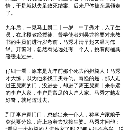
情，于是就以失足致死结案。后来尸体被亲属领走
了。

九年后，一晃马士麟二十一岁，中了秀才，入了生
员，在北楼教经授徒。督学使者刘吴龙将要对来教
书的生员们进行岁考前，马秀才清早起来温习儒
经。开窗时，忽然看见远处有一个人，挑着两桶粪
缓缓走过来。

仔细一看，原来是九年前那个死去的担粪人！马秀
才大惊，以为他来找王叟寻仇。奇怪的是，那人走
过王叟家的门，没进去，却进了离王叟家十来步远
的李户人家，李户是富足的大户人家。马秀才越发
好奇，就尾随过去。

到了李户家门口，忽然出来一仆人，称李户家娘子
突然要分娩，府上急着去找接生婆。马秀才问他：
“看见一个挑粪的人进你家了吗？”那人很不高兴，说