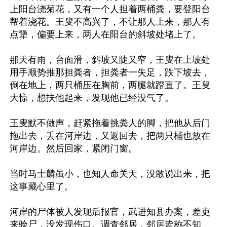
上阳台浇菊花，又有一个人担着两桶粪，要登阳台
帮着浇花。王叟不高兴了，不让那人上来，那人有
点犟，偏要上来，两人在阳台的斜坡处堵上了。

那天有雨，台面滑，斜坡又陡又窄，王叟在上坡处
用手顺势推那担粪者，担粪者一失足，跌下坡去，
倒在地上，两只桶压在胸前，两腿就蹬直了。王叟
大惊，想扶他起来，发现他已经没气了。

王叟默不做声，赶紧拖着挑粪人的脚，把他从后门
拖出去，丢在河岸边，又返回去，把两只桶也放在
河岸边。然后回家，紧闭门窗。

当时马士麟虽小，也知人命关天，没敢说出来，把
这事藏心里了。

河岸的尸体被人发现后报官，武进知县办案，差吏
来验尸，没发现伤口。调查邻居，邻居皆称不知