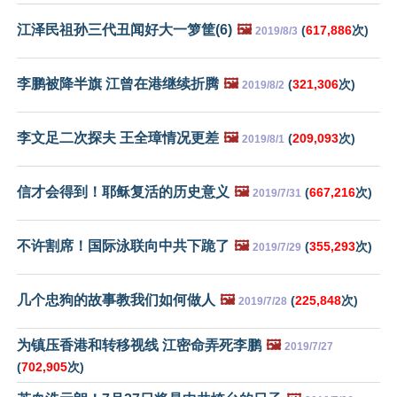
江泽民祖孙三代丑闻好大一箩筐(6)
🖼️
(
617,886
次)
2019/8/3
李鹏被降半旗 江曾在港继续折腾
🖼️
(
321,306
次)
2019/8/2
李文足二次探夫 王全璋情况更差
🖼️
(
209,093
次)
2019/8/1
信才会得到！耶稣复活的历史意义
🖼️
(
667,216
次)
2019/7/31
不许割席！国际泳联向中共下跪了
🖼️
(
355,293
次)
2019/7/29
几个忠狗的故事教我们如何做人
🖼️
(
225,848
次)
2019/7/28
为镇压香港和转移视线 江密命弄死李鹏
🖼️
2019/7/27
(
702,905
次)