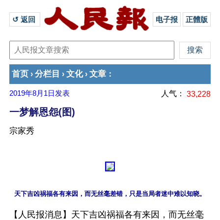
↺ 返回 
电子报
正體版
首页
分栏目
文化
文章
›
›
›
：
2019年8月1日
发表
人气：
33,228
一梦解恩怨(图)
宗家秀
【人民报消息】天下吉凶祸福各有来因，而无丝毫