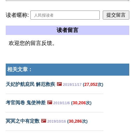
读者暱称:
读者留言
欢迎您的留言反馈。
相关文章：
天妃护航庇民 解厄救疾
🖼️
(
27,052
次)
2019/11/17
考官阅卷 鬼使神差
🖼️
(
30,206
次)
2019/11/6
冥冥之中有定数
🖼️
(
30,286
次)
2019/10/16