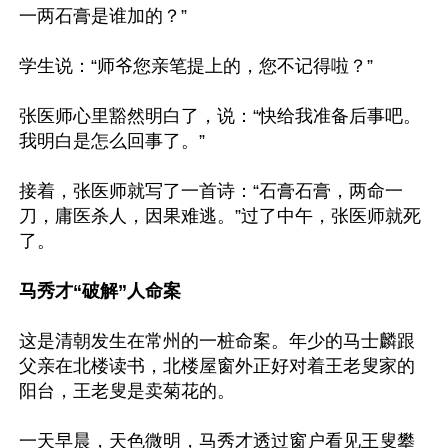
一两石膏是谁加的？”

学生说：“师爷您亲笔提上的，您不记得啦？”

张医师心里豁然明白了，说：“快给我准备后事吧。
我明白是怎么回事了。”

接着，张医师就写了一首诗：“石膏石膏，两命一
刀，庸医杀人，因果难逃。”过了中午，张医师就死
了。

马秀才“破解”人命案
这是清朝发生在常州的一桩命案。年少的马士麟跟
父亲在北楼读书，北楼屋窗外正好对着王老叟家的
阳台，王老叟是卖菊花的。

一天早晨，天色微明，马秀才透过窗户看见王叟攀