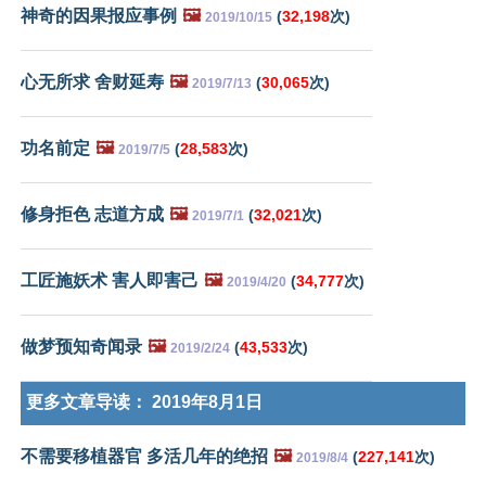
神奇的因果报应事例
🖼️
(
32,198
次)
2019/10/15
心无所求 舍财延寿
🖼️
(
30,065
次)
2019/7/13
功名前定
🖼️
(
28,583
次)
2019/7/5
修身拒色 志道方成
🖼️
(
32,021
次)
2019/7/1
工匠施妖术 害人即害己
🖼️
(
34,777
次)
2019/4/20
做梦预知奇闻录
🖼️
(
43,533
次)
2019/2/24
更多文章导读：
2019年8月1日
不需要移植器官 多活几年的绝招
🖼️
(
227,141
次)
2019/8/4