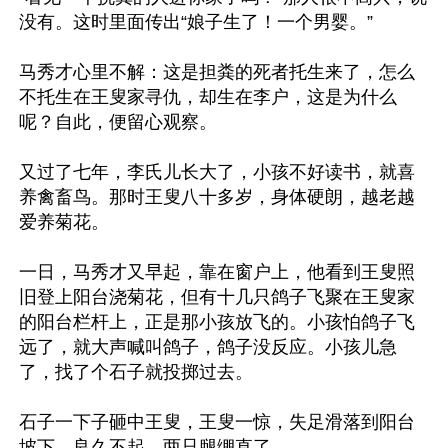
没有。这时里面传出“娘子生了！一个男婴。”

马秀才心里不解：这是担粪的死者托生来了，怎么
不托生在王叟家寻仇，却生在李户，这是为什么
呢？自此，便留心观察。

又过了七年，李氏儿长大了，小孩不好读书，就喜
养禽畜鸟。那时王叟八十多岁，身体硬朗，越老越
爱养菊花。

一日，马秀才又早起，靠在窗户上，他看到王叟照
旧登上阳台浇菊花，但有十几只鸽子飞聚在王叟家
的阳台栏杆上，正是那小孩放飞的。小孩怕鸽子飞
远了，就大声喊叫鸽子，鸽子没反应。小孩儿急
了，找了个石子就投掷过去。

石子一下子砸中王叟，王叟一惊，失足滑落到阳台
坡下，良久不起，两只腿绷直了。
