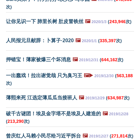
次)
让你见识一下 肺里长树 肚皮冒铁丝
🖼️
(
243,946
次)
2020/1/3
人民报元旦献辞：卜算子·2020
🖼️
(
335,397
次)
2020/1/1
押错宝！薄家被爆三个坏消息
🖼️
(
644,162
次)
2019/12/31
一出蠢戏！拉出谢觉哉 只为臭习王
🖼️▶️
(
563,188
2019/12/30
次)
薄熙来死 江选定薄瓜瓜当接班人
🖼️
(
634,987
次)
2019/12/29
破千古谜团！埃及金字塔不是埃及人建造的
🖼️
2019/12/28
(
213,290
次)
曾庆红人马赖小民尽给习近平拆台
🖼️
(
271,814
次)
2019/12/27