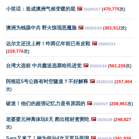
小笑话：造成澳洲气候变暖的屁
🖼️
(
470,775
次)
2020/1/17
澳洲为钱舔中共 野火惊现恶魔脸
🖼️
(
301,512
次)
2020/1/16
达尔文还没上树！咋两亿年前已有皮鞋
🖼️
2020/1/14
(
228,776
次)
台湾大选前 中共蠢送选票给民进党
🖼️
(
561,226
次)
2020/1/10
阿根廷5号公路有时空隧道？不好解释
🖼️
(
157,404
2020/1/10
次)
破迷！他们的超强记忆力是有原因的
🖼️
(
208,961
次)
2020/1/7
老婆婆元神离体玩6天 爬出棺材煮粥吃
🖼️
(
248,827
2020/1/6
次)
Sars又来了！神为何分4次灭罗马帝国
🖼️
(
341,939
2020/1/5