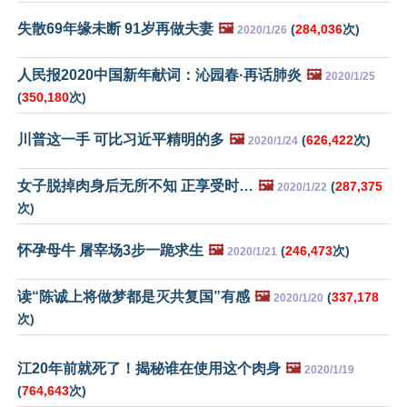
失散69年缘未断 91岁再做夫妻
🖼️
(
284,036
次)
2020/1/26
人民报2020中国新年献词：沁园春·再话肺炎
🖼️
2020/1/25
(
350,180
次)
川普这一手 可比习近平精明的多
🖼️
(
626,422
次)
2020/1/24
女子脱掉肉身后无所不知 正享受时…
🖼️
(
287,375
2020/1/22
次)
怀孕母牛 屠宰场3步一跪求生
🖼️
(
246,473
次)
2020/1/21
读“陈诚上将做梦都是灭共复国”有感
🖼️
(
337,178
2020/1/20
次)
江20年前就死了！揭秘谁在使用这个肉身
🖼️
2020/1/19
(
764,643
次)