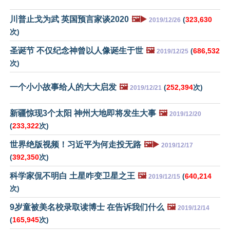
川普止戈为武 英国预言家谈2020
🖼️▶️
(
323,630
2019/12/26
次)
圣诞节 不仅纪念神曾以人像诞生于世
🖼️
(
686,532
2019/12/25
次)
一个小小故事给人的大大启发
🖼️
(
252,394
次)
2019/12/21
新疆惊现3个太阳 神州大地即将发生大事
🖼️
2019/12/20
(
233,322
次)
世界绝版视频！习近平为何走投无路
🖼️▶️
2019/12/17
(
392,350
次)
科学家侃不明白 土星咋变卫星之王
🖼️
(
640,214
2019/12/15
次)
9岁童被美名校录取读博士 在告诉我们什么
🖼️
2019/12/14
(
165,945
次)