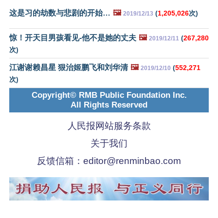
这是习的劫数与悲剧的开始…
🖼️
(
1,205,026
次)
2019/12/13
惊！开天目男孩看见-他不是她的丈夫
🖼️
(
267,280
2019/12/11
次)
江谢谢赖昌星 狠治姬鹏飞和刘华清
🖼️
(
552,271
2019/12/10
次)
Copyright© RMB Public Foundation Inc.
All Rights Reserved
人民报网站服务条款
关于我们
反馈信箱：
editor@renminbao.com