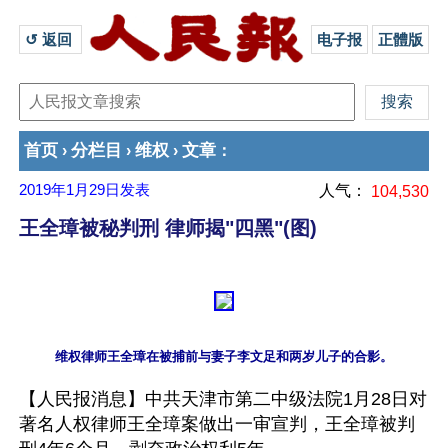
↺ 返回 
电子报
正體版
首页
分栏目
维权
文章
›
›
›
：
2019年1月29日
发表
人气：
104,530
王全璋被秘判刑 律师揭"四黑"(图)
【人民报消息】中共天津市第二中级法院1月28日对
著名人权律师王全璋案做出一审宣判，王全璋被判