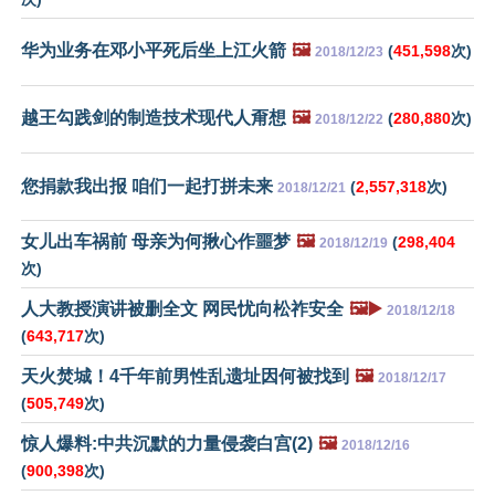
华为业务在邓小平死后坐上江火箭
🖼️
(
451,598
次)
2018/12/23
越王勾践剑的制造技术现代人甭想
🖼️
(
280,880
次)
2018/12/22
您捐款我出报 咱们一起打拼未来
(
2,557,318
次)
2018/12/21
女儿出车祸前 母亲为何揪心作噩梦
🖼️
(
298,404
2018/12/19
次)
人大教授演讲被删全文 网民忧向松祚安全
🖼️▶️
2018/12/18
(
643,717
次)
天火焚城！4千年前男性乱遗址因何被找到
🖼️
2018/12/17
(
505,749
次)
惊人爆料:中共沉默的力量侵袭白宫(2)
🖼️
2018/12/16
(
900,398
次)