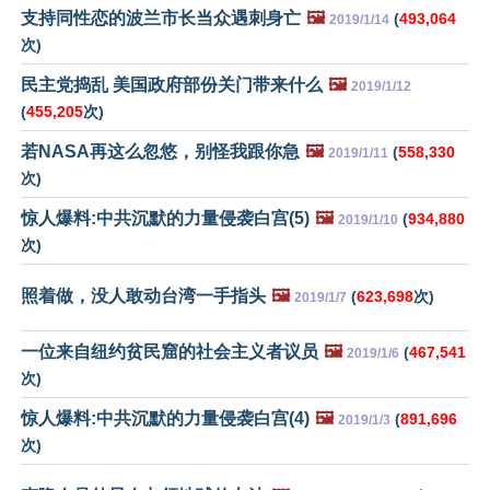
支持同性恋的波兰市长当众遇刺身亡
🖼️
(
493,064
2019/1/14
次)
民主党捣乱 美国政府部份关门带来什么
🖼️
2019/1/12
(
455,205
次)
若NASA再这么忽悠，别怪我跟你急
🖼️
(
558,330
2019/1/11
次)
惊人爆料:中共沉默的力量侵袭白宫(5)
🖼️
(
934,880
2019/1/10
次)
照着做，没人敢动台湾一手指头
🖼️
(
623,698
次)
2019/1/7
一位来自纽约贫民窟的社会主义者议员
🖼️
(
467,541
2019/1/6
次)
惊人爆料:中共沉默的力量侵袭白宫(4)
🖼️
(
891,696
2019/1/3
次)