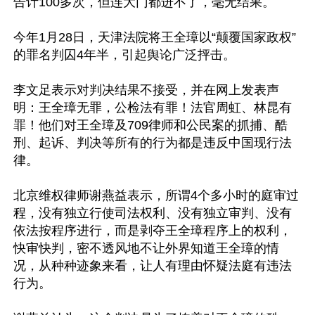
告计100多次，但连大门都进不了，毫无结果。

今年1月28日，天津法院将王全璋以“颠覆国家政权”
的罪名判囚4年半，引起舆论广泛抨击。

李文足表示对判决结果不接受，并在网上发表声
明：王全璋无罪，公检法有罪！法官周虹、林昆有
罪！他们对王全璋及709律师和公民案的抓捕、酷
刑、起诉、判决等所有的行为都是违反中国现行法
律。

北京维权律师谢燕益表示，所谓4个多小时的庭审过
程，没有独立行使司法权利、没有独立审判、没有
依法按程序进行，而是剥夺王全璋程序上的权利，
快审快判，密不透风地不让外界知道王全璋的情
况，从种种迹象来看，让人有理由怀疑法庭有违法
行为。
