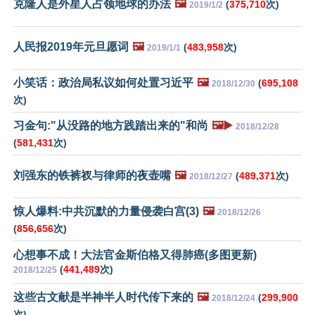
克隆人是外星人占领地球的办法
🖼️
(
375,710
次)
2019/1/2
人民报2019年元旦愿词
🖼️
(
483,958
次)
2019/1/1
小笑话：政治局私议如何处置习近平
🖼️
(
695,108
2018/12/30
次)
习金句:"从没路的地方践踏出来的"和尚
🖼️▶️
2018/12/28
(
581,431
次)
刘强东的铁裤衩与律师的夜壶嘴
🖼️
(
489,371
次)
2018/12/27
惊人爆料:中共沉默的力量侵袭白宫(3)
🖼️
2018/12/26
(
856,656
次)
心想事不成！大法官金斯伯格又得肺癌(多图更新)
(
441,489
次)
2018/12/25
这些古文献是半神半人时代传下来的
🖼️
(
299,900
2018/12/24
次)