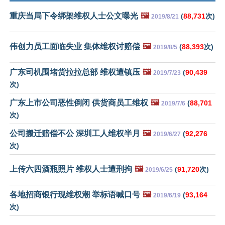
重庆当局下令绑架维权人士公文曝光
🖼️
(
88,731
次)
2019/8/21
伟创力员工面临失业 集体维权讨赔偿
🖼️
(
88,393
次)
2019/8/5
广东司机围堵货拉拉总部 维权遭镇压
🖼️
(
90,439
2019/7/23
次)
广东上市公司恶性倒闭 供货商员工维权
🖼️
(
88,701
2019/7/6
次)
公司搬迁赔偿不公 深圳工人维权半月
🖼️
(
92,276
2019/6/27
次)
上传六四酒瓶照片 维权人士遭刑拘
🖼️
(
91,720
次)
2019/6/25
各地招商银行现维权潮 举标语喊口号
🖼️
(
93,164
2019/6/19
次)