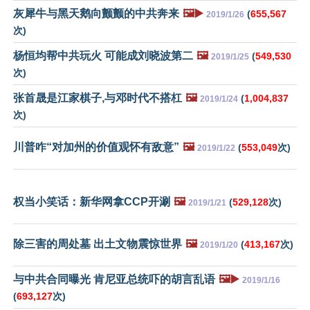
灰犀牛与黑天鹅向颤颤的中共奔来
🖼️▶️
(
655,567
2019/1/26
次)
杨恒均帮中共玩火 可能成刘晓波第二
🖼️
(
549,530
2019/1/25
次)
张首晟是江家棋子,与邓时代不搭杠
🖼️
(
1,004,837
2019/1/24
次)
川普咋“对加州的价值观怀有敌意”
🖼️
(
553,049
次)
2019/1/22
权当小笑话：新华网拿CCP开涮
🖼️
(
529,128
次)
2019/1/21
除三害的周处墓 出土文物震惊世界
🖼️
(
413,167
次)
2019/1/20
与中共合同曝光 肯尼亚总统吓的胡言乱语
🖼️▶️
2019/1/16
(
693,127
次)