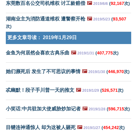
东莞数百名公交司机维权 讨工龄赔偿
🖼️
(
92,167
次)
2019/6/6
湖南业主为消防通道维权 遭警察开枪
🖼️
(
93,507
2019/5/23
次)
更多文章导读：
2019年1月29日
金鱼为何居然会喜欢古典乐曲
🖼️
(
407,775
次)
2019/1/31
她们濒死后 发生了不可思议的事情
🖼️
(
446,970
次)
2019/1/30
忒幽默！段子手川普一天的推文
🖼️
(
526,571
次)
2019/1/29
小笑话:中共驻加大使威胁炒加记者
🖼️
(
596,715
次)
2019/1/28
目犍连神通惊人 却为这被人砸死
🖼️
(
454,242
次)
2019/1/27