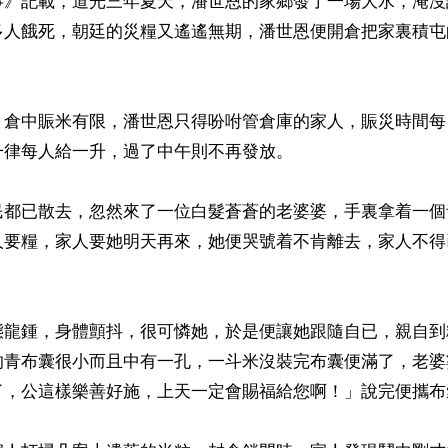
事》記載，道光三年夏天，潘世恩的家鄉發了一場大水，淹沒
多人餓死，朝廷的災糧又遙遙無期，潘世恩便開倉把家裏積屯
，倉中賑米有限，潘世恩只得吩咐管倉庫的家人，賑災時間每
律每人給一升，過了中午則不再發放。

民都已散去，忽然來了一位白髮蒼蒼的老婆婆，手裏拿着一個
人要糧，家人要她明天再來，她便哭號着不肯離去，家人不得
態龍鍾，身體顫抖，很可憐她，於是便讓她跟隨自已，親自到
的青布囊很小而且中有一孔，一斗米沒裝完布囊便滿了，老婆
了，公這樣樂善好施，上天一定會賜福給您啊！」說完便攜布囊