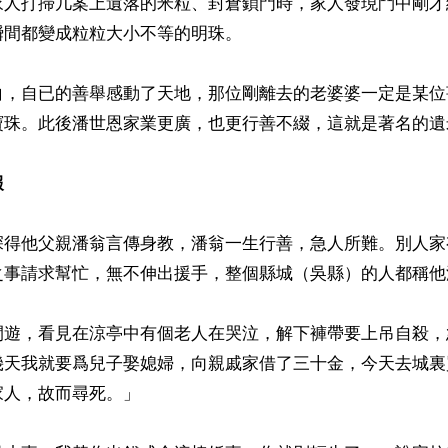
家人打掃几案上遺落的米粒、封倉鎖門時，家人發現鬥中剛才
間都變成粒粒大小不等的明珠。

白，自已的善舉感動了天地，那位剛離去的老婆婆一定是某位
寶珠。此後潘世恩家業更廣，也更行善不綴，這就是著名的遺
報
深得他父親潘翁言傳身教，潘翁一生行善，急人所難。別人家
之事請求幫忙，無不伸出援手，整個縣城（吳縣）的人都稱他潘
閒遊，看見在涼亭中有個老人在哭泣，解下褲帶要上吊自殺，
幾天我就要爲兒子娶媳婦，向親戚家借了三十金，今天去城裏
人，故而尋死。」
