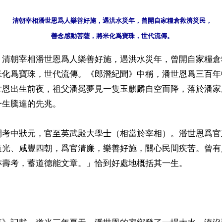
清朝宰相潘世恩爲人樂善好施，遇洪水災年，曾開自家糧倉救濟災民，

】清朝宰相潘世恩爲人樂善好施，遇洪水災年，曾開自家糧倉
米化爲寶珠，世代流傳。《郎潛紀聞》中稱，潘世恩爲三百年
世恩出生前夜，祖父潘冕夢見一隻玉麒麟自空而降，落於潘家
生騰達的先兆。

間考中狀元，官至英武殿大學士（相當於宰相）。潘世恩爲官
道光、咸豐四朝，爲官清廉，樂善好施，關心民間疾苦。曾有
亦壽考，蓄道德能文章。」恰到好處地概括其一生。
