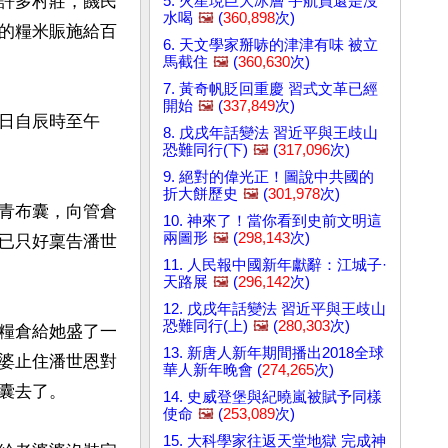
許多村莊，饑民
5. 火星現巨大冰層 宇航員還是沒
水喝
🖼️
(
360,898
次)
的糧米賑施給百
6. 天文學家掰哧的津津有味 被立
馬截住
🖼️
(
360,630
次)
7. 黃奇帆貶回重慶 習式文革已經
開始
🖼️
(
337,849
次)
日自辰時至午
8. 戊戌年話變法 習近平與王歧山
恐難同行(下)
🖼️
(
317,096
次)
9. 絕對的偉光正！圖說中共國的
折大餅歷史
🖼️
(
301,978
次)
青布囊，向管倉
10. 神來了！當你看到史前文明這
兩圖形
🖼️
(
298,143
次)
已只好稟告潘世
11. 人民報中國新年獻辭：江城子·
天路展
🖼️
(
296,142
次)
12. 戊戌年話變法 習近平與王歧山
恐難同行(上)
🖼️
(
280,303
次)
糧倉給她盛了一
13. 新唐人新年期間播出2018全球
婆止住潘世恩對
華人新年晚會 (
274,265
次)
去了。

14. 史威登堡與紀曉嵐被賦予同樣
使命
🖼️
(
253,089
次)
15. 大科學家往返天堂地獄 完成神