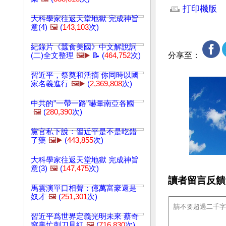
打印機版
大科學家往返天堂地獄 完成神旨
意(4)
🖼️
(
143,103
次)
紀錄片《蠶食美國》中文解說詞
分享至：
(二)全文整理
🖼️▶️
📝 (
464,752
次)
習近平，祭奠和活摘 你同時以國
家名義進行
🖼️▶️
(
2,369,808
次)
中共的"一帶一路"嚇暈南亞各國
🖼️
(
280,390
次)
黨官私下說：習近平是不是吃錯
了藥
🖼️▶️
(
443,855
次)
大科學家往返天堂地獄 完成神旨
意(3)
🖼️
(
147,475
次)
讀者留言反饋
馬雲演單口相聲：億萬富豪還是
奴才
🖼️
(
251,301
次)
習近平爲世界定義光明未來 蔡奇
窩裏忙刺刀見紅
🖼️
(
716,830
次)