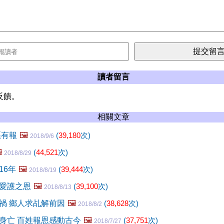
讀者留言
反饋。
相關文章
惡有報
🖼️
(
39,180
次)
2018/9/6
️
(
44,521
次)
2018/8/29
16年
🖼️
(
39,444
次)
2018/8/19
愛護之恩
🖼️
(
39,100
次)
2018/8/13
禍 鄉人求乩解前因
🖼️
(
38,628
次)
2018/8/2
身亡 百姓報恩感動古今
🖼️
(
37,751
次)
2018/7/27