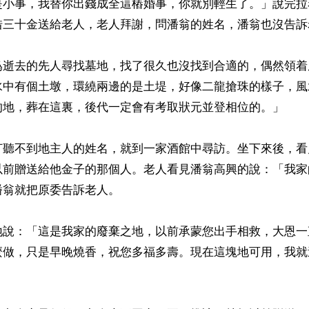
是小事，我替你出錢成全這樁婚事，你就別輕生了。」說完拉
借三十金送給老人，老人拜謝，問潘翁的姓名，潘翁也沒告訴
爲逝去的先人尋找墓地，找了很久也沒找到合適的，偶然領着
水中有個土墩，環繞兩邊的是土堤，好像二龍搶珠的樣子，風
的地，葬在這裏，後代一定會有考取狀元並登相位的。」

打聽不到地主人的姓名，就到一家酒館中尋訪。坐下來後，看
以前贈送給他金子的那個人。老人看見潘翁高興的說：「我家
翁就把原委告訴老人。

地說：「這是我家的廢棄之地，以前承蒙您出手相救，大恩一
麼做，只是早晚燒香，祝您多福多壽。現在這塊地可用，我就