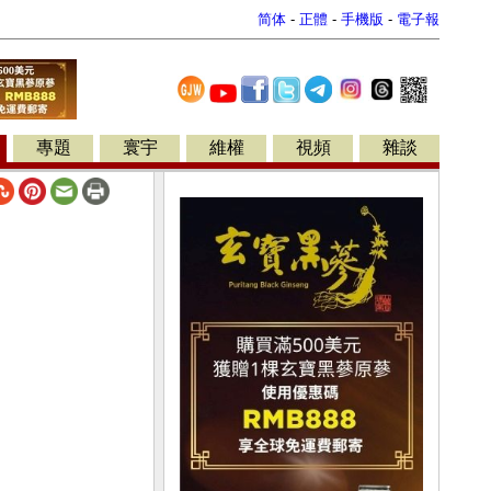
简体
-
正體
-
手機版
-
電子報
專題
寰宇
維權
視頻
雜談