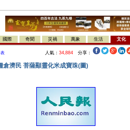
國際
奇聞
災禍
萬象
生活
文化
人氣：
34,884
分享：
發表
倉濟民 菩薩顯靈化米成寶珠(圖)