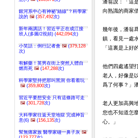
潘翁說：「這
向熟識的商家
銀河系中心有神祕"絲線"？科學家
說的
🖼️
(
357,492
次)
新年兩講話！習近平正在成江接
幾年後，潘翁
班人(多圖/2視頻) (
442,094
次)
鎮，看見一處
小笑話：例行記者會
🖼️
(
379,128
「這裏是上好
次)
有解藥！英男在街上突然人體自
他們四處遙望
燃而死
🖼️
(
147,288
次)
老人，好像是
科學家堅持把那叫黑洞 你看着玩
爲了何事？」潘
🖼️
(
359,800
次)
習近平要想安全 只有這條路可走
🖼️
(
301,728
次)
老人更加高興
您也不知道怎
大科學家往返天堂地獄 完成神旨
意(6)
🖼️
(
156,135
次)
心。」

幫無痛家族 醫學家碰一鼻子灰
🖼️
(
123,777
次)