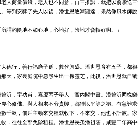
和老人商量價錢，老人也不同意，再三推讓，就把以前贈送三
人。等到安葬了先人以後，潘世恩逐漸顯達，果然像風水師說的
「所謂的陰地不如心地，心地好，陰地才會轉好啊。」

有大德行，善行福廕子孫，數代興盛。潘世恩育有五子，都很
的那天，家裏庭院中忽然生出一棵靈芝，此後，潘世恩就自號潘
潘曾沂，字功甫，嘉慶丙子舉人，官內閣中書。潘曾沂同樣樂
後虔心修佛。與人相處不分貴賤，都待以平等之禮。有急難求
產數千畝，佃戶主動來交租就收下，不來交，他也不計較。家
欠收，往往全部免除租糧。潘世恩長孫潘祖蔭，咸豐二年高中
ww.renminbao.com/rmb/articles/2018/2/16/66912b.html