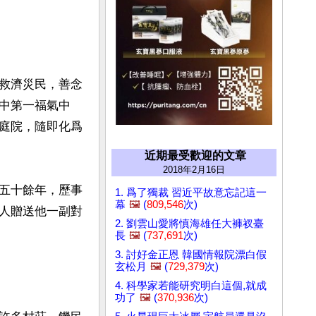
救濟災民，善念
中第一福氣中
庭院，隨即化爲
近期最受歡迎的文章
2018年2月16日
五十餘年，歷事
1. 爲了獨裁 習近平故意忘記這一
幕
🖼️
(
809,546
次)
人贈送他一副對
2. 劉雲山愛將慎海雄任大褲衩臺
長
🖼️
(
737,691
次)
3. 討好金正恩 韓國情報院漂白假
玄松月
🖼️
(
729,379
次)
4. 科學家若能研究明白這個,就成
功了
🖼️
(
370,936
次)