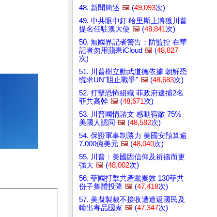
48. 新聞簡述
🖼️
(
49,093
次)
49. 中共眼中釘 哈里斯上將獲川普
提名任駐澳大使
🖼️
(
48,841
次)
50. 無國界記者警告：防監控 在華
記者勿用蘋果iCloud
🖼️
(
48,827
次)
51. 川普樹立動武道德依據 朝鮮恐
慌求UN"阻止戰爭"
🖼️
(
48,683
次)
52. 打擊恐怖組織 菲政府逮捕2名
菲共高幹
🖼️
(
48,671
次)
53. 川普國情諮文 感動宿敵 75%
美國人認同
🖼️
(
48,582
次)
54. 保證軍事制勝力 美國安預算逾
7,000億美元
🖼️
(
48,040
次)
55. 川普：美國因信仰及祈禱而更
強大
🖼️
(
48,002
次)
56. 菲國打擊共產黨奏效 130菲共
份子集體投降
🖼️
(
47,418
次)
57. 美擬製裁不接收遭遣返國民及
輸出毒品國家
🖼️
(
47,347
次)