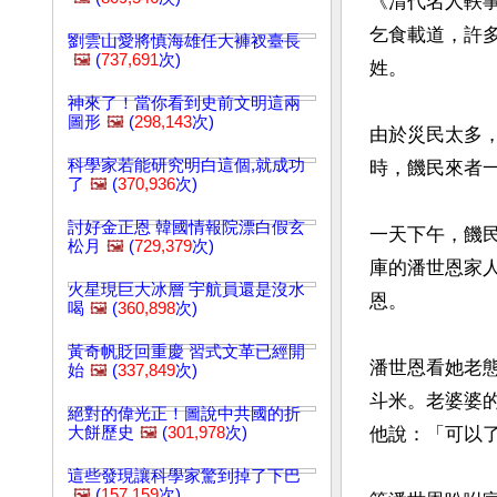
《清代名人軼
乞食載道，許
劉雲山愛將慎海雄任大褲衩臺長
🖼️
(
737,691
次)
姓。

神來了！當你看到史前文明這兩
圖形
🖼️
(
298,143
次)
由於災民太多
科學家若能研究明白這個,就成功
時，饑民來者一
了
🖼️
(
370,936
次)
討好金正恩 韓國情報院漂白假玄
一天下午，饑
松月
🖼️
(
729,379
次)
庫的潘世恩家
火星現巨大冰層 宇航員還是沒水
恩。

喝
🖼️
(
360,898
次)
黃奇帆貶回重慶 習式文革已經開
潘世恩看她老
始
🖼️
(
337,849
次)
斗米。老婆婆
絕對的偉光正！圖說中共國的折
大餅歷史
🖼️
(
301,978
次)
他說：「可以
這些發現讓科學家驚到掉了下巴
🖼️
(
157,159
次)