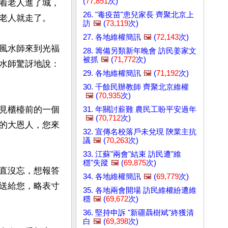
(
77,851
次)
着老人進了城，
26. "毒疫苗"患兒家長 齊聚北京上
老人就走了。

訪
🖼️
(
73,119
次)
27. 各地維權簡訊
🖼️
(
72,143
次)
風水師來到光福
28. 籌備另類新年晚會 訪民姜家文
被抓
🖼️
(
71,772
次)
水師驚訝地說：
29. 各地維權簡訊
🖼️
(
71,192
次)
30. 千餘民辦教師 齊聚北京維權
🖼️
(
70,935
次)
見櫃檯前的一個
31. 年關討薪難 農民工盼平安過年
🖼️
(
70,712
次)
的大恩人，您來
32. 宣傳名校落戶未兌現 陝業主抗
議
🖼️
(
70,263
次)
33. 江蘇"兩會"結束 訪民遭"維
穩"失蹤
🖼️
(
69,875
次)
直沒忘，想報答
34. 各地維權簡訊
🖼️
(
69,779
次)
送給您，略表寸
35. 各地兩會開場 訪民維權紛遭維
穩
🖼️
(
69,672
次)
36. 堅持申訴 "新疆聶樹斌"終獲清
白
🖼️
(
69,398
次)