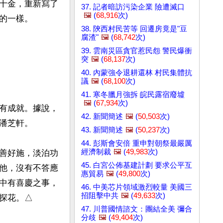
十金，重新寫了
37. 記者暗訪污染企業 險遭滅口
🖼️
(
68,916
次)
一樣。

38. 陝西村民苦等 回遷房竟是"豆
腐渣"
🖼️
(
68,742
次)
39. 雲南災區貪官惹民怨 警民爆衝
突
🖼️
(
68,137
次)
40. 內蒙強令退耕還林 村民集體抗
議
🖼️
(
68,100
次)
41. 寒冬臘月強拆 皖民露宿廢墟
🖼️
(
67,934
次)
有成就。據說，
42. 新聞簡述
🖼️
(
50,503
次)
芝軒。

43. 新聞簡述
🖼️
(
50,237
次)
44. 彭斯會安倍 重申對朝祭最嚴厲
經濟制裁
🖼️
(
49,983
次)
善好施，淡泊功
45. 白宮公佈基建計劃 要求公平互
他，沒有不答應
惠貿易
🖼️
(
49,800
次)
中有喜慶之事，
46. 中美芯片領域激烈較量 美國三
招阻擊中共
🖼️
(
49,633
次)
探花。△
47. 川普國情諮文：團結全美 彌合
分歧
🖼️
(
49,404
次)