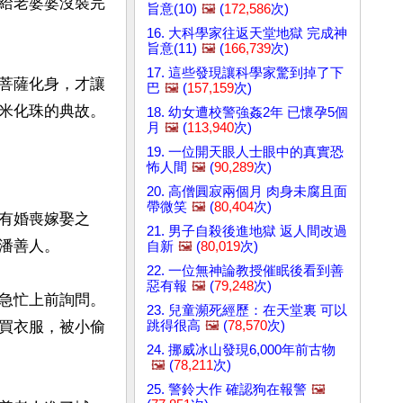
給老婆婆沒裝完
旨意(10)
🖼️
(
172,586
次)
16. 大科學家往返天堂地獄 完成神
旨意(11)
🖼️
(
166,739
次)
17. 這些發現讓科學家驚到掉了下
菩薩化身，才讓
巴
🖼️
(
157,159
次)
米化珠的典故。

18. 幼女遭校警強姦2年 已懷孕5個
月
🖼️
(
113,940
次)
19. 一位開天眼人士眼中的真實恐
怖人間
🖼️
(
90,289
次)
20. 高僧圓寂兩個月 肉身未腐且面
帶微笑
🖼️
(
80,404
次)
有婚喪嫁娶之
21. 男子自殺後進地獄 返人間改過
善人。

自新
🖼️
(
80,019
次)
22. 一位無神論教授催眠後看到善
惡有報
🖼️
(
79,248
次)
急忙上前詢問。
23. 兒童瀕死經歷：在天堂裏 可以
跳得很高
🖼️
(
78,570
次)
買衣服，被小偷
24. 挪威冰山發現6,000年前古物
🖼️
(
78,211
次)
25. 警鈴大作 確認狗在報警
🖼️