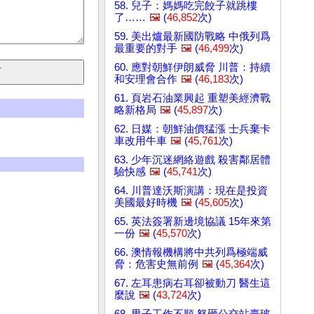
58. 兒子：媽媽吃完餃子就跳樓
了……
🖼️
(
46,852
次)
59. 美出爐最新國防戰略 中俄列爲
最重要的對手
🖼️
(
46,499
次)
60. 應對朝鮮伊朗威脅 川普：持續
和安理會合作
🖼️
(
46,183
次)
61. 頁岩石油業興起 重塑美經濟戰
略新格局
🖼️
(
45,897
次)
62. 日媒：朝鮮油價猛漲 士兵棄卡
車改用牛車
🖼️
(
45,761
次)
63. 少年沉迷網絡遊戲 殺害鄰居體
驗快感
🖼️
(
45,741
次)
64. 川普達沃斯演講：現在是投資
美國最好時機
🖼️
(
45,605
次)
65. 英法簽署新邊境協議 15年來第
一份
🖼️
(
45,570
次)
66. 澳情報機構將中共列爲極端威
脅：危害史無前例
🖼️
(
45,364
次)
67. 左耳患病右耳卻被動刀 醫生這
麼說
🖼️
(
43,724
次)
68. 男子工作不順 怒砸公交站臺玻