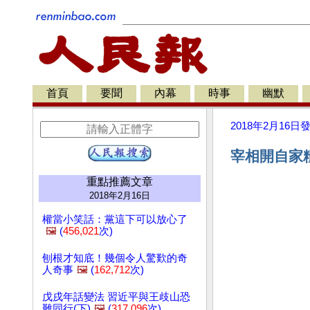
首頁
要聞
內幕
時事
幽默
2018年2月16日
宰相開自家糧
重點推薦文章
2018年2月16日
權當小笑話：黨這下可以放心了
🖼️
(
456,021
次)
刨根才知底！幾個令人驚歎的奇
人奇事
🖼️
(
162,712
次)
戊戌年話變法 習近平與王歧山恐
難同行(下)
🖼️
(
317,096
次)