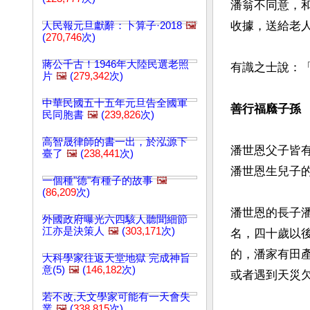
潘翁不同意，
收據，送給老
人民報元旦獻辭：卜算子·2018
🖼️
(
270,746
次)
蔣公千古！1946年大陸民選老照
有識之士說：
片
🖼️
(
279,342
次)
中華民國五十五年元旦告全國軍
善行福廕子孫
民同胞書
🖼️
(
239,826
次)
高智晟律師的書一出，於泓源下
潘世恩父子皆
臺了
🖼️
(
238,441
次)
潘世恩生兒子
一個種"德"有種子的故事
🖼️
(
86,209
次)
潘世恩的長子
外國政府曝光六四駭人聽聞細節
江亦是決策人
🖼️
(
303,171
次)
名，四十歲以
的，潘家有田
大科學家往返天堂地獄 完成神旨
意(5)
🖼️
(
146,182
次)
或者遇到天災
若不改,天文學家可能有一天會失
文章網址: http://w
業
🖼️
(
338,815
次)