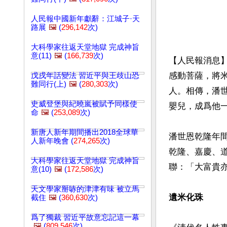
人民報中國新年獻辭：江城子·天
路展
🖼️
(
296,142
次)
大科學家往返天堂地獄 完成神旨
意(11)
🖼️
(
166,739
次)
【人民報消息
感動菩薩，將
戊戌年話變法 習近平與王歧山恐
難同行(上)
🖼️
(
280,303
次)
人。相傳，潘
史威登堡與紀曉嵐被賦予同樣使
嬰兒，成爲他一
命
🖼️
(
253,089
次)
新唐人新年期間播出2018全球華
潘世恩乾隆年
人新年晚會 (
274,265
次)
乾隆、嘉慶、
大科學家往返天堂地獄 完成神旨
聯：「大富貴
意(10)
🖼️
(
172,586
次)
天文學家掰哧的津津有味 被立馬
遺米化珠
截住
🖼️
(
360,630
次)
爲了獨裁 習近平故意忘記這一幕
🖼️
(
809,546
次)