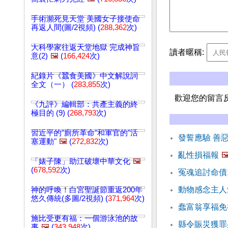
手術瀕死見天堂 美國女子接使命
再返人間(圖/2視頻) (
288,362
次)
大科學家往返天堂地獄 完成神旨
讀者暱稱:
意(2)
🖼️
(
166,424
次)
紀錄片《蠶食美國》中文解說詞
全文（一） (
283,855
次)
歡迎您的留言
《九評》編輯部：共產主義的終
極目的 (9) (
268,793
次)
習近平的"廁所革命"和軍官的"活
發誓應驗 善
塞運動"
🖼️
(
272,832
次)
亂性損福報
🖼
「婊子陳」助江破壞中華文化
🖼️
(
678,592
次)
冤魂追討命債
動物感念主人
神的呼喚！白宮聖誕節重返200年
悠久傳統(多圖/2視頻) (
371,964
次)
蠢富翁享福免
施比受更有福：一個游泳池的故
縣令賑災獲罪
事
🖼️
(
343,948
次)