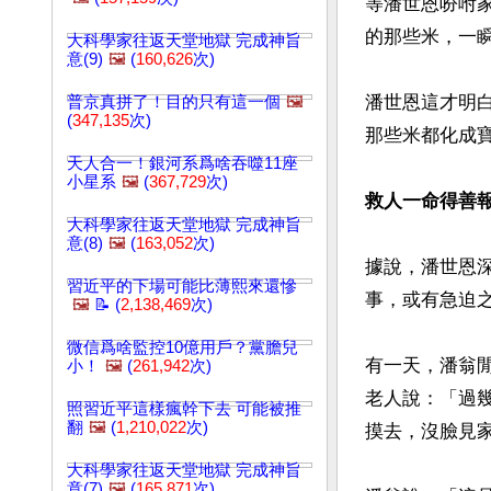
等潘世恩吩咐
的那些米，一瞬
大科學家往返天堂地獄 完成神旨
意(9)
🖼️
(
160,626
次)
潘世恩這才明
普京真拼了！目的只有這一個
🖼️
(
347,135
次)
那些米都化成
天人合一！銀河系爲啥吞噬11座
小星系
🖼️
(
367,729
次)
救人一命得善
大科學家往返天堂地獄 完成神旨
意(8)
🖼️
(
163,052
次)
據說，潘世恩
習近平的下場可能比薄熙來還慘
事，或有急迫
🖼️
📝 (
2,138,469
次)
微信爲啥監控10億用戶？黨膽兒
有一天，潘翁
小！
🖼️
(
261,942
次)
老人說：「過
照習近平這樣瘋幹下去 可能被推
翻
🖼️
(
1,210,022
次)
摸去，沒臉見家
大科學家往返天堂地獄 完成神旨
意(7)
🖼️
(
165,871
次)