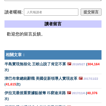
讀者暱稱:
讀者留言
歡迎您的留言反饋。
相關文章：
半島實現無核化 王岐山說了肯定不算
🖼️
(
304,164
2018/5/27
次)
津巴布韋總統辭職 美國促新領導人實現改革
🖼️
2017/11/22
(
41,615
次)
伊拉克最後重要據點被奪 IS窮途末路
🖼️
(
40,376
2017/11/4
次)