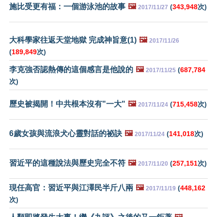
施比受更有福：一個游泳池的故事
🖼️
(
343,948
次)
2017/11/27
大科學家往返天堂地獄 完成神旨意(1)
🖼️
2017/11/26
(
189,849
次)
李克強否認熱傳的這個感言是他說的
🖼️
(
687,784
2017/11/25
次)
歷史被揭開！中共根本沒有"一大"
🖼️
(
715,458
次)
2017/11/24
6歲女孩與流浪犬心靈對話的祕訣
🖼️
(
141,018
次)
2017/11/24
習近平的這種說法與歷史完全不符
🖼️
(
257,151
次)
2017/11/20
現任高官：習近平與江澤民半斤八兩
🖼️
(
448,162
2017/11/19
次)