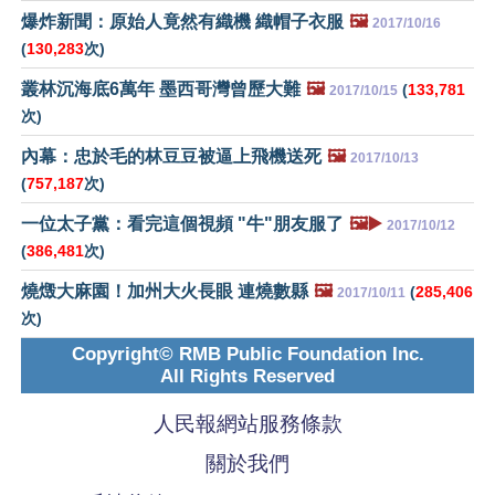
爆炸新聞：原始人竟然有織機 織帽子衣服
🖼️
2017/10/16
(
130,283
次)
叢林沉海底6萬年 墨西哥灣曾歷大難
🖼️
(
133,781
2017/10/15
次)
內幕：忠於毛的林豆豆被逼上飛機送死
🖼️
2017/10/13
(
757,187
次)
一位太子黨：看完這個視頻 "牛"朋友服了
🖼️▶️
2017/10/12
(
386,481
次)
燒燬大麻園！加州大火長眼 連燒數縣
🖼️
(
285,406
2017/10/11
次)
Copyright© RMB Public Foundation Inc.
All Rights Reserved
人民報網站服務條款
關於我們