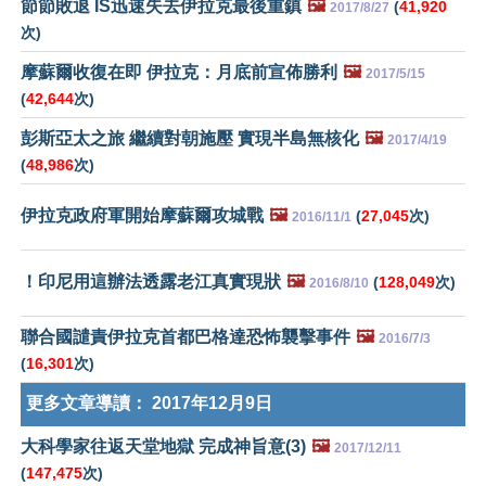
節節敗退 IS迅速失去伊拉克最後重鎮
🖼️
(
41,920
2017/8/27
次)
摩蘇爾收復在即 伊拉克：月底前宣佈勝利
🖼️
2017/5/15
(
42,644
次)
彭斯亞太之旅 繼續對朝施壓 實現半島無核化
🖼️
2017/4/19
(
48,986
次)
伊拉克政府軍開始摩蘇爾攻城戰
🖼️
(
27,045
次)
2016/11/1
！印尼用這辦法透露老江真實現狀
🖼️
(
128,049
次)
2016/8/10
聯合國譴責伊拉克首都巴格達恐怖襲擊事件
🖼️
2016/7/3
(
16,301
次)
更多文章導讀：
2017年12月9日
大科學家往返天堂地獄 完成神旨意(3)
🖼️
2017/12/11
(
147,475
次)