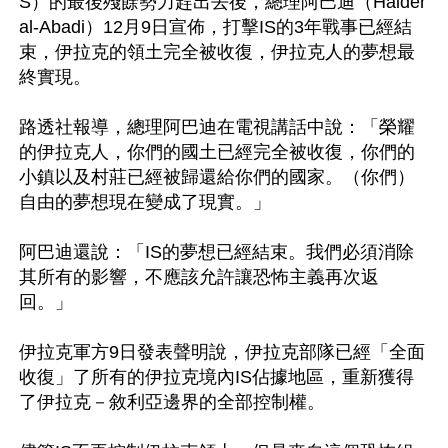
S）的最後殘餘勢力趕出去後，總理阿巴迪（Haider 
al-Abadi）12月9日宣佈，打擊IS的3年戰事已經結
束，伊拉克的領土完全被收復，伊拉克人的夢想最
終實現。

路透社報導，總理阿巴迪在電視講話中說：「榮耀
的伊拉克人，你們的國土已經完全被收復，你們的
小鎮以及村莊已經被歸還給你們的國家。（你們）
自由的夢想現在變成了現實。」

阿巴迪還說：「IS的夢想已經結束。我們必須消除
其所有的影響，不應該允許讓恐怖主義再次返
回。」

伊拉克軍方9日發表聲明說，伊拉克部隊已經「全面
收復」了所有的伊拉克境內IS佔據地區，重新獲得
了伊拉克－敘利亞邊界的全部控制權。
