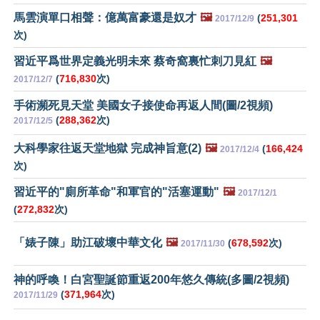
馬雲演單口相聲：億萬富豪還是奴才
🖼️
(
251,301
2017/12/9
次)
習近平爲世界定義光明未來 蔡奇窩裏忙刺刀見紅
🖼️
(
716,830
次)
2017/12/7
手術瀕死見天堂 美國女子接使命再返人間(圖/2視頻)
(
288,362
次)
2017/12/5
大科學家往返天堂地獄 完成神旨意(2)
🖼️
(
166,424
2017/12/4
次)
習近平的"廁所革命"和軍官的"活塞運動"
🖼️
2017/12/1
(
272,832
次)
「婊子陳」助江破壞中華文化
🖼️
(
678,592
次)
2017/11/30
神的呼喚！白宮聖誕節重返200年悠久傳統(多圖/2視頻)
(
371,964
次)
2017/11/29