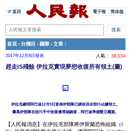
↺ 返回 
電子報
简体版
首頁
分欄目
國際
文章
›
›
›
：
2017年12月8日
發表
人氣：
38,034
趕走IS殘餘 伊拉克實現夢想收復所有領土(圖)
伊拉克總理阿巴迪12月9日宣佈伊部隊已經收回全部IS佔據領土。

【人民報消息】在伊拉克部隊將伊斯蘭恐怖組織（I