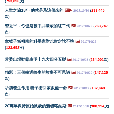
(
753,896
次)
人世之旅18年 他就是爲這個來的
🖼️▶️
(
293,445
2017/10/30
次)
習近平，你也是被中共矇蔽的紅二代
🖼️
(
263,747
2017/10/29
次)
拿猴子當祖宗的科學家對此肯定說不準
🖼️
2017/10/26
(
123,652
次)
常委出場動態表明十九大四分五裂
🖼️
(
264,001
次)
2017/10/25
精彩！三個輪迴轉生的故事不可思議
🖼️
(
147,125
2017/10/20
次)
祈禱發生作用 妻子衝回家救他一命
🖼️
(
132,648
2017/10/19
次)
20萬年保持原始風貌的新疆喀納斯
🖼️
(
368,394
次)
2017/10/18