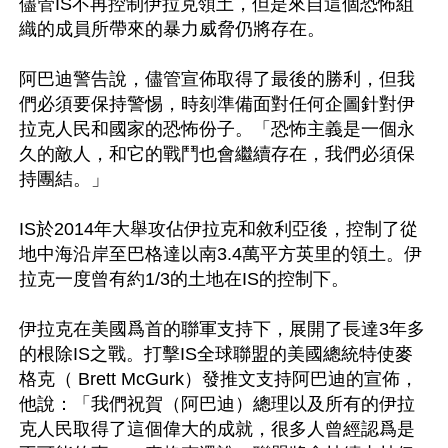
儘管IS不再控制伊拉克領土，但是來自這個恐怖組
織的成員所帶來的暴力威脅仍將存在。

阿巴迪警告說，儘管宣佈取得了最後的勝利，但我
們必須要保持警惕，時刻準備面對任何企圖針對伊
拉克人民和國家的恐怖份子。「恐怖主義是一個永
久的敵人，和它的戰鬥也會繼續存在，我們必須保
持團結。」

IS於2014年大舉攻佔伊拉克和敘利亞後，控制了從
地中海沿岸至巴格達以南3.4萬平方英里的領土。伊
拉克一度曾有約1/3的土地在IS的控制下。

伊拉克在美國爲首的聯軍支持下，展開了長達3年多
的根除IS之戰。打擊IS全球聯盟的美國總統特使麥
格克（ Brett McGurk）發推文支持阿巴迪的宣佈，
他說：「我們祝賀（阿巴迪）總理以及所有的伊拉
克人民取得了這個偉大的成就，很多人曾經認爲是