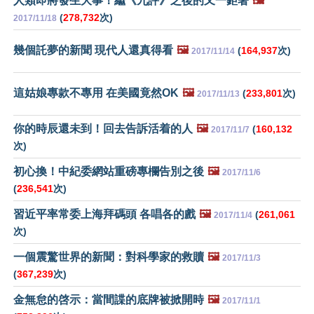
人類即將發生大事！繼《九評》之後的又一鉅著
🖼️
(
278,732
次)
2017/11/18
幾個託夢的新聞 現代人還真得看
🖼️
(
164,937
次)
2017/11/14
這姑娘專款不專用 在美國竟然OK
🖼️
(
233,801
次)
2017/11/13
你的時辰還未到！回去告訴活着的人
🖼️
(
160,132
2017/11/7
次)
初心換！中紀委網站重磅專欄告別之後
🖼️
2017/11/6
(
236,541
次)
習近平率常委上海拜碼頭 各唱各的戲
🖼️
(
261,061
2017/11/4
次)
一個震驚世界的新聞：對科學家的救贖
🖼️
2017/11/3
(
367,239
次)
金無怠的啓示：當間諜的底牌被掀開時
🖼️
2017/11/1