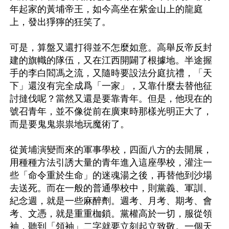
年起家的黃埔帝王，如今高坐在紫金山上的龍庭
上，發出猙獰的狂笑了。

可是，算盤又還打得並不怎麼如意。高舉反帝反封
建的旗幟的隊伍，又在江西開闢了根據地。半途握
手的李白閻馮之流，又隨時要設法分庭抗禮，「天
下」還沒有完全成爲「一家」，又靠什麼去替他征
討撻伐呢？當然又還是要靠青年。但是，他現在的
號召青年，並不像從前在廣東時那樣光明正大了，
而是要鬼鬼祟祟地玩魔術了。

從黃埔演變而來的軍事學校，四面八方的去開展，
用種種方法引誘大量的青年進入這座學校，灌注一
些「命令重於生命」的迷魂湯之後，再替他到沙場
去送死。而在一般的普通學校中，則黨義、軍訓、
紀念週，就是一些麻醉劑。週考、月考、期考、會
考、文憑，就是重重枷鎖。黨權高於一切，服從領
袖，聽到「領袖」二字就要立刻起立致敬。一個天