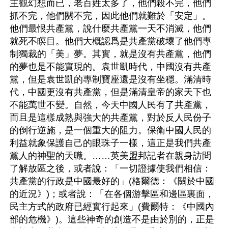
主觀幻想而已，老百姓太多了，他們殺不完，他們
抓不完，他們關不完，因此他們就難於「安定」。
他們最恨共產黨，說什麼共產黨一天不消滅，他們
就死不瞑目。他們大概認爲是共產黨破壞了他們專
制獨裁的「美」夢。其實，就是沒有共產黨，他們
的夢也是不能實現的。袁世凱時代，中國沒有共產
黨，但是袁世凱的專制寶座還是沒有坐穩。滿清時
代，中國更沒有共產黨，但是滿清皇帝的家天下也
不能萬世不變。自然，今天中國人民有了共產黨，
而且是這樣成熟與強大的共產黨，對於反人民份子
的倒行逆施，是一個重大的阻力。保衛中國人民的
利益就象保護自己的眼珠子一樣，這正是我們共產
黨人的神聖的天職。……英美盟邦記者在親身訪問
了解放區之後，或者說：「一切證據使我們相信：
共產黨的行政是中國最好的」(格爾德：《關於中國
的近況》)；或者說：「在各個游擊區和邊區裏面，
民主方式的政府已經實行起來」(費爾特：《中國內
部的危機》)。這些神奇的創造不是由於別的，正是