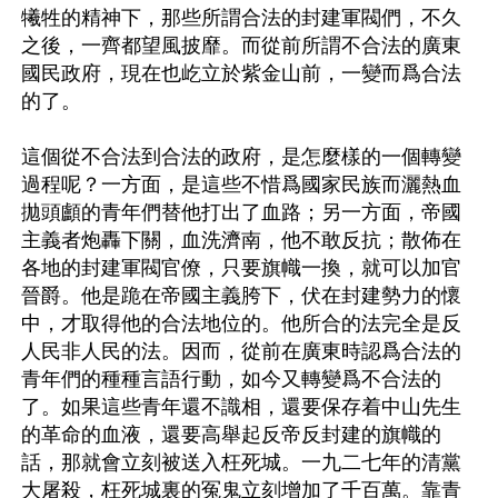
犧牲的精神下，那些所謂合法的封建軍閥們，不久
之後，一齊都望風披靡。而從前所謂不合法的廣東
國民政府，現在也屹立於紫金山前，一變而爲合法
的了。

這個從不合法到合法的政府，是怎麼樣的一個轉變
過程呢？一方面，是這些不惜爲國家民族而灑熱血
拋頭顱的青年們替他打出了血路；另一方面，帝國
主義者炮轟下關，血洗濟南，他不敢反抗；散佈在
各地的封建軍閥官僚，只要旗幟一換，就可以加官
晉爵。他是跪在帝國主義胯下，伏在封建勢力的懷
中，才取得他的合法地位的。他所合的法完全是反
人民非人民的法。因而，從前在廣東時認爲合法的
青年們的種種言語行動，如今又轉變爲不合法的
了。如果這些青年還不識相，還要保存着中山先生
的革命的血液，還要高舉起反帝反封建的旗幟的
話，那就會立刻被送入枉死城。一九二七年的清黨
大屠殺，枉死城裏的冤鬼立刻增加了千百萬。靠青