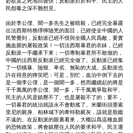
必欲置之死地而後快；反動派對於和平、民主的人
民怨毒之深不難想見。

由於李公僕、聞一多先生之被暗殺，已經完全暴露
出法西斯特務猙獰險兇的面目，已經使全中國的人
民警覺到，反動派已經不惜與全國人民爲敵，要實
施血腥的屠殺政策！一切法西斯暴君的衣鉢，已經
反動派一手繼承下來；一切專制暴君所不敢做的，
中國的法西斯反動派已經完全做了。反動派已經集
了一切橫暴、險狠、卑劣、無恥的大成。反動派也
許在得意的獰笑吧：可是，別忙，血泊中倒下去的
是一個李公僕，是一個聞一多，然而繼續起的將是
千千萬萬的李公僕、聞一多，千千萬萬爭取和平、
民主的人民是鎮壓不了、也是屠殺不了的；要不，
一切暴君的統治就該永不會動搖了。米蘭街頭墨索
里尼的屍身、柏林城下的希特勒屍灰，該就是殷鑑
不遠的。在反動派的眼裏看來，大概以爲這種血腥
的恐怖政策，將會鎮壓住人民的要求和平、民主運