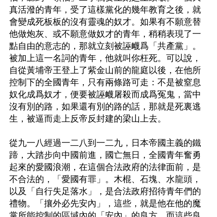
真活潑的青年，受了這樣黨化的幾年教育之後，就
會變成死板板的沒有靈魂的奴才。如果有不願意替
他做炮灰、或不願意做奴才的青年，稍稍表現了一
點自由的意志的，那就立刻被誣衊爲「共產黨」。
被加上這一名詞的青年，他就叫你枉死。可以說，
自從黃埔帝王登上了紫金山前的龍庭以後，在他所
控制下的全國青年，只有兩條路可走：不是被窒息
奴化成爲奴才，便要被誣衊屠殺而成爲冤鬼，當中
沒有別的路，如果還有別的路的話，那就是死裏逃
生，被逼而走上反帝反封建的梁山上去。

從九一八經過一二八到一二九，日本帝國主義的鐵
蹄，大踏步向中國前進，國亡無日，全國青年奮勇
起來的愛國浪潮，在這個合法政府的法律面前，是
不合法的，「愛國有罪」。木棍、石塊、水龍頭，
以及「自行失足落水」，是合法政府招待青年們的
禮物。「攘外必先安內」，這些，就是他在他的魔
掌所能控制的區域內的「安內」的良方，而這些良