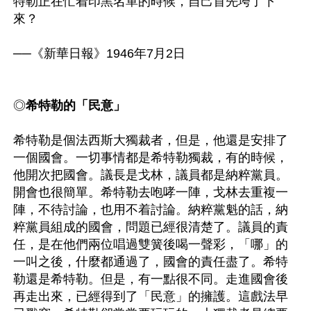
特勒正在忙着印黑名單的時候，自己首先垮了下
來？

──《新華日報》1946年7月2日

◎
希特勒的「民意」
希特勒是個法西斯大獨裁者，但是，他還是安排了
一個國會。一切事情都是希特勒獨裁，有的時候，
他開次把國會。議長是戈林，議員都是納粹黨員。
開會也很簡單。希特勒去咆哮一陣，戈林去重複一
陣，不待討論，也用不着討論。納粹黨魁的話，納
粹黨員組成的國會，問題已經很清楚了。議員的責
任，是在他們兩位唱過雙簧後喝一聲彩，「哪」的
一叫之後，什麼都通過了，國會的責任盡了。希特
勒還是希特勒。但是，有一點很不同。走進國會後
再走出來，已經得到了「民意」的擁護。這戲法早