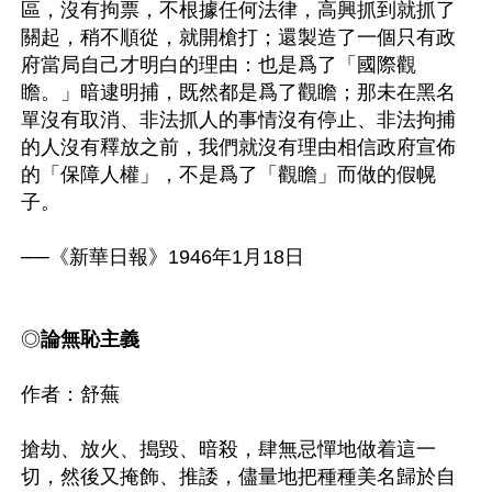
區，沒有拘票，不根據任何法律，高興抓到就抓了
關起，稍不順從，就開槍打；還製造了一個只有政
府當局自己才明白的理由：也是爲了「國際觀
瞻。」暗逮明捕，既然都是爲了觀瞻；那未在黑名
單沒有取消、非法抓人的事情沒有停止、非法拘捕
的人沒有釋放之前，我們就沒有理由相信政府宣佈
的「保障人權」，不是爲了「觀瞻」而做的假幌
子。

──《新華日報》1946年1月18日

◎
論無恥主義
作者：舒蕪

搶劫、放火、搗毀、暗殺，肆無忌憚地做着這一
切，然後又掩飾、推諉，儘量地把種種美名歸於自