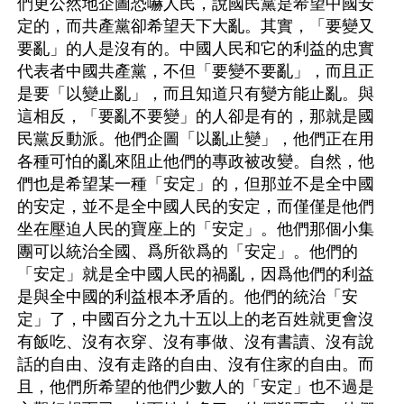
們更公然地企圖恐嚇人民，說國民黨是希望中國安
定的，而共產黨卻希望天下大亂。其實，「要變又
要亂」的人是沒有的。中國人民和它的利益的忠實
代表者中國共產黨，不但「要變不要亂」，而且正
是要「以變止亂」，而且知道只有變方能止亂。與
這相反，「要亂不要變」的人卻是有的，那就是國
民黨反動派。他們企圖「以亂止變」，他們正在用
各種可怕的亂來阻止他們的專政被改變。自然，他
們也是希望某一種「安定」的，但那並不是全中國
的安定，並不是全中國人民的安定，而僅僅是他們
坐在壓迫人民的寶座上的「安定」。他們那個小集
團可以統治全國、爲所欲爲的「安定」。他們的
「安定」就是全中國人民的禍亂，因爲他們的利益
是與全中國的利益根本矛盾的。他們的統治「安
定」了，中國百分之九十五以上的老百姓就更會沒
有飯吃、沒有衣穿、沒有事做、沒有書讀、沒有說
話的自由、沒有走路的自由、沒有住家的自由。而
且，他們所希望的他們少數人的「安定」也不過是