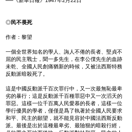
──《新華日報》1947年2月22日

◎
民不畏死
作者：黎望

一個全世界知名的學人、誨人不倦的長者、堅貞不
屈的民主戰士，聞一多先生，在李公僕先生的血跡
未乾、全國人民創痛猶新的時候，又被法西斯特務
反動派暗殺死了。

這是中國反動派千百次罪行中，又一次最無恥最卑
劣的暴行；這是反動派千百種罪惡中又一次滔天的
罪惡。這樣一位千百萬人民愛慕的長者，這樣一位
學行優異的學者，僅僅是爲了執著於全國人民要求
和平、民主的願望，就不能見容於中國法西斯反動
派。最後是出於這種最卑劣、最險狠的暗殺行經，