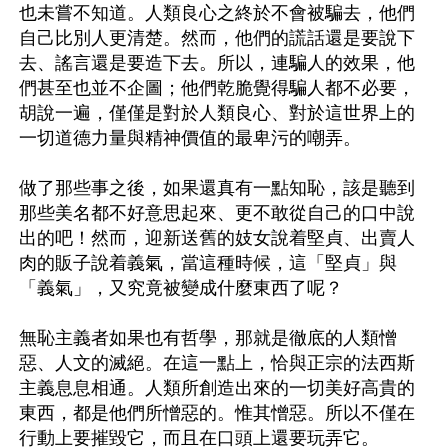
也未嘗不知道。人類良心之終於不會被騙去，他們
自己比別人更清楚。然而，他們的謊話還是要說下
去、謠言還是要造下去。所以，連騙人的效果，他
們甚至也並不企圖；他們乾脆覺得騙人都不必要，
胡說一遍，僅僅是對於人類良心、對於這世界上的
一切道德力量與精神價值的最卑污的嘲弄。

做了那些事之後，如果還真有一點知恥，該是聽到
那些美名都不好意思起來、更不敢從自己的口中說
出的吧！然而，迎新送舊的妓女說着堅貞、出賣人
肉的販子說着義氣，當這種時候，這「堅貞」與
「義氣」，又究竟被變成什麼東西了呢？

無恥主義者如果也有哲學，那就是徹底的人類憎
惡、人文的滅絕。在這一點上，恰與正宗的法西斯
主義息息相通。人類所創造出來的一切美好高貴的
東西，都是他們所憎惡的。惟其憎惡。所以不僅在
行動上要摧毀它，而且在口頭上還要玩弄它。
