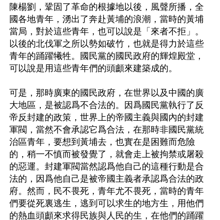
陳楊劉，鞏固了革命的根據地以後，風聲所播，全
國各地青年，湧出了奔赴黃埔的浪潮，當時的黃埔
當局，對於這些青年，也可以說是「來者不拒」。
以後的北伐軍之所以勢如破竹，也就是得力於這些
青年的踊躍犧牲。國民黨的國民政府的輝煌殿堂，
可以說是用這些青年們的頭顱來建築成的。

可是，那時廣東的國民政府，在世界以及中國的廣
大地區，是被認爲不合法的。因爲國民黨執行了反
帝反封建的政策，世界上的帝國主義與國內的封建
軍閥，當然不會承認它爲合法，在那時非國民黨統
治區青年，要想到黃埔去，也實在是困難而危險
的，稍一不慎而被發覺了，就會走上被拘禁或屠殺
的惡運。封建軍閥當然認爲他自己的這種行動是合
法的，因爲他自己是被帝國主義者承認爲合法的政
府。然而，民不畏死，青年尤不畏死，當時的青年
們要從死裏逃生，逃到可以求生的地方生，用他們
的熱血頭顱來求得民族與人民的生，在他們的踊躍