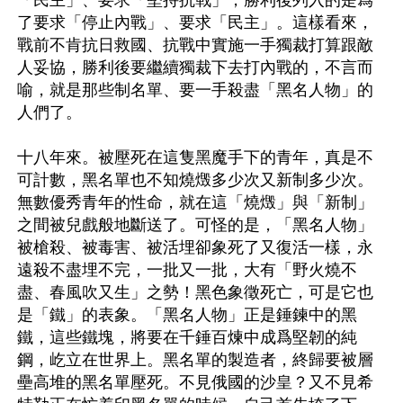
「民主」、要求「堅持抗戰」，勝利後列入的是爲
了要求「停止內戰」、要求「民主」。這樣看來，
戰前不肯抗日救國、抗戰中實施一手獨裁打算跟敵
人妥協，勝利後要繼續獨裁下去打內戰的，不言而
喻，就是那些制名單、要一手殺盡「黑名人物」的
人們了。

十八年來。被壓死在這隻黑魔手下的青年，真是不
可計數，黑名單也不知燒燬多少次又新制多少次。
無數優秀青年的性命，就在這「燒燬」與「新制」
之間被兒戲般地斷送了。可怪的是，「黑名人物」
被槍殺、被毒害、被活埋卻象死了又復活一樣，永
遠殺不盡埋不完，一批又一批，大有「野火燒不
盡、春風吹又生」之勢！黑色象徵死亡，可是它也
是「鐵」的表象。「黑名人物」正是錘鍊中的黑
鐵，這些鐵塊，將要在千錘百煉中成爲堅韌的純
鋼，屹立在世界上。黑名單的製造者，終歸要被層
壘高堆的黑名單壓死。不見俄國的沙皇？又不見希