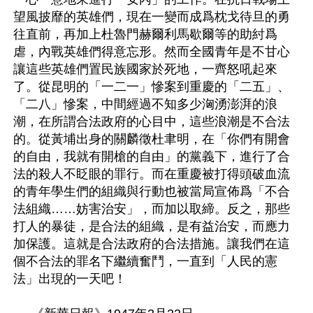
望風披靡的英雄們，現在一變而成爲枕戈待旦的勇
往直前，再加上杜魯門赫爾利馬歇爾等的助紂爲
虐，內戰英雄們得意忘形。然而全國青年是不甘心
讓這些英雄們置民族國家於死地，一齊怒吼起來
了。從昆明的「一二一」慘案到重慶的「二五」、
「二八」慘案，中間經過不知多少洶湧澎湃的浪
潮，在所謂合法政府的心目中，這些浪潮是不合法
的。從黃埔出身的關麟徵杜聿明，在「你們有開會
的自由，我就有開槍的自由」的黨義下，進行了合
法的殺人不眨眼的罪行。而在重慶被打得頭破血流
的青年學生們的組織與行動也被當局宣佈爲「不合
法組織……妨害治安」，而加以取締。反之，那些
打人的暴徒，是合法的組織，是有益治安，而應力
加保護。這就是合法政府的合法措施。讓我們在這
個不合法的罪名下繼續奮鬥，一直到「人民的憲
法」出現的一天吧！
