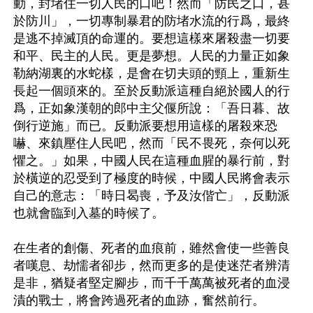
動，封堵住一切人民的口吧！然而「防民之口，甚
於防川」，一切專制暴君的防堵水流的行爲，最終
是逃不掉滅頂的命運的。要想這樣來屠殺盡一切要
和平、民主的人民。更是夢想。人民的力量正如象
勒納湖裏的水蛇樣，是會在切夫頭的頸上，重新生
長起一個頭來的。至於反動派這種自絕於國人的行
爲，正如象漢朝的郎中主父偃所說：「吾日暮、故
倒行逆施」而已。反動派要想用這樣的屠殺來恐
嚇、來鎮壓住人民吧，然而「民不畏死，奈何以死
懼之。」如果，中國人民在這種血腥的暴行前，對
於橫逆的忍受到了極度的時候，中國人民將會表示
自己的意志：「時日曷喪，予及汝偕亡」，反動派
也就會臨到入墓的時候了。

在生者的創傷、死者的血痕前，雖然會使一些善良
者嘆息、劫懦者卻步，然而更多的是使迷茫者辨清
是非，猶疑者堅定腳步，而千千萬萬被死者的血浸
漬的戰士，將會跨過死者的血跡，奮然前行。
