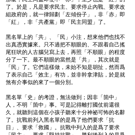
了。於是，凡是要求民主、要求停止內戰、要求改
組政府的，就一律歸劃「左傾份子」，非「赤」即
「紅」，非「共產黨」即「民主同盟」了。

黑名單上的「共」、「民」小注，想來他們也找不
出真憑實據來。只不過把不順眼的、不跟着自己搖
尾狂吠的人古腦兒寫上去，再照「不順眼」的程度
分了一下。最不順眼的當然是「共」，其次就是
「民」了。它們這樣做，未始不知是胡扯，然而爲
了表示自己「效主」有功，並非幹拿津貼，於是就
煞有介事似的來了一個分別。

黑名單「史」的考證，無法做到；因非「箇中」
人，不明「箇中」事。可是記得離打國仗前還很
久，就聽到這個在小孩子聽來十分神祕可怖的名辭
了。抗戰前列入黑名單的是爲了他們要求「抗
日」、要求「救國」。抗戰中列入的是爲了要求