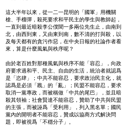
這大半年以來，從一二一昆明的「國軍」用機關
槍、手榴彈，殺死要求和平民主的學生與教師起，
一直到最近暗殺李公僕聞一多兩位先生止，由南到
北，由西到東，又由東到南，數不清的打與殺，以
及每天都有的貪污作惡，在中央日報的社論作者看
來，算是什麼風氣與秩序呢？

由於老百姓對那種風氣與秩序不能「容忍」，向政
府要求過和平、民主、自由的生活，統治者就認爲
是「恣肆」；中共不能容忍，要求政治民主化，就
認爲是必須「戡」的「亂」；民盟不能容忍，要求
取消一黨專政，而被稱做「中共的尾巴」，並且暗
殺其領袖；社會賢達不能容忍，贊助了中共與民盟
的主張，而被誣爲「受利用」，列入黑名單；國民
黨內的開明者不能容忍，贊成以協商方式解決問
題，即被視爲「不穩分子」。
