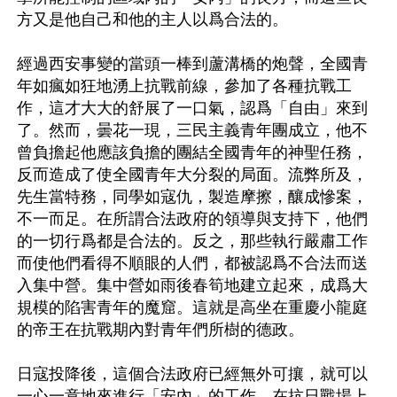
方又是他自己和他的主人以爲合法的。

經過西安事變的當頭一棒到蘆溝橋的炮聲，全國青
年如瘋如狂地湧上抗戰前線，參加了各種抗戰工
作，這才大大的舒展了一口氣，認爲「自由」來到
了。然而，曇花一現，三民主義青年團成立，他不
曾負擔起他應該負擔的團結全國青年的神聖任務，
反而造成了使全國青年大分裂的局面。流弊所及，
先生當特務，同學如寇仇，製造摩擦，釀成慘案，
不一而足。在所謂合法政府的領導與支持下，他們
的一切行爲都是合法的。反之，那些執行嚴肅工作
而使他們看得不順眼的人們，都被認爲不合法而送
入集中營。集中營如雨後春筍地建立起來，成爲大
規模的陷害青年的魔窟。這就是高坐在重慶小龍庭
的帝王在抗戰期內對青年們所樹的德政。

日寇投降後，這個合法政府已經無外可攘，就可以
一心一意地來進行「安內」的工作。在抗日戰場上