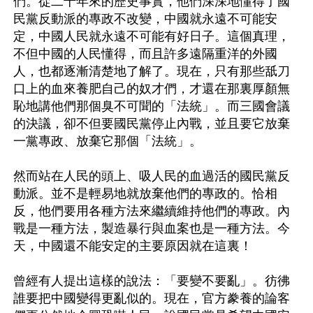
們。從二十年來的歷史事實，他們深深地懂得了國
民黨反動派的專政不改變，中國就永遠不可能安
定，中國人民就永遠不可能有好日子。這個真理，
不但中國的人民懂得，而且許多遠隔重洋的外國
人，也都逐漸清楚地了解了。現在，只有那些舐刀
口上的血來養肥自己的奴才們，才還在那裏厚顏無
恥地講他們那個臭不可聞的「法統」。而三國會議
的決議，卻不但要國民黨停止內戰，並且要它放棄
一黨專政、放棄它那個「法統」。

然而站在人民的頭上、吸人民的血過活的國民黨反
動派。並不是輕易地就放棄他們的專政的。恰相
反，他們要用各種方法來繼續維持他們的專政。內
戰是一種方法，製造暴行與血案也是一種方法。今
天，中國還不能安定的主要原因就在這裏！

曾經有人提出這樣的說法：「要變不要亂」。彷彿
誰要把中國變得更亂似的。現在，官方豢養的論客