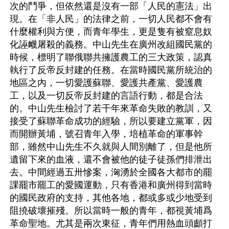
次的鬥爭，但依然還是沒有一部「人民的憲法」出
現。在「非人民」的法律之前，一切人民都不會有
什麼權利與方便，而青年學生，更是隻有被窒息奴
化誣衊屠殺的義務。中山先生在廣州改組國民黨的
時候，標明了聯俄聯共擁護農工的三大政策，認真
執行了反帝反封建的任務。在當時國民黨所統治的
地區之內，一切愛護蘇聯、愛護共產黨、愛護農
工，以及一切反帝反封建的言語行動，都是合法
的。中山先生檢討了若干年來革命失敗的教訓，又
接受了蘇聯革命成功的經驗，所以要建立黨軍，因
而開辦黃埔，號召青年入學，培植革命的軍事幹
部，雖然中山先生不久就與人間別離了，但是他所
遺留下來的血液，還不會被他的徒子徒孫們排泄出
去。中間經過五卅慘案，洶湧於全國各大都市的罷
課罷市罷工的愛國運動，只有香港和廣州得到當時
的國民政府的支持，其他各地，都或多或少地受到
阻撓破壞摧殘。所以當時一般的青年，都視黃埔爲
革命聖地。尤其是兩次東征，青年們用熱血頭顱打