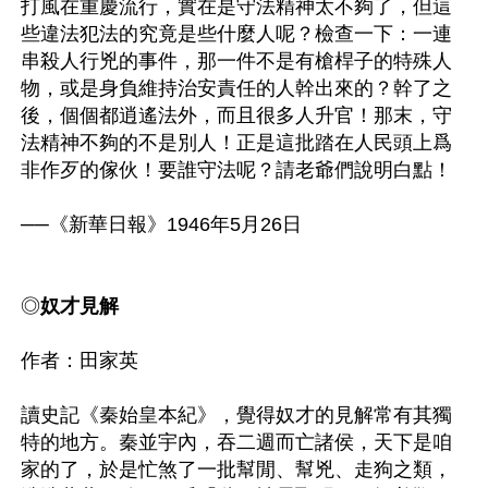
打風在重慶流行，實在是守法精神太不夠了，但這
些違法犯法的究竟是些什麼人呢？檢查一下：一連
串殺人行兇的事件，那一件不是有槍桿子的特殊人
物，或是身負維持治安責任的人幹出來的？幹了之
後，個個都逍遙法外，而且很多人升官！那末，守
法精神不夠的不是別人！正是這批踏在人民頭上爲
非作歹的傢伙！要誰守法呢？請老爺們說明白點！

──《新華日報》1946年5月26日

◎
奴才見解
作者：田家英

讀史記《秦始皇本紀》，覺得奴才的見解常有其獨
特的地方。秦並宇內，吞二週而亡諸侯，天下是咱
家的了，於是忙煞了一批幫閒、幫兇、走狗之類，