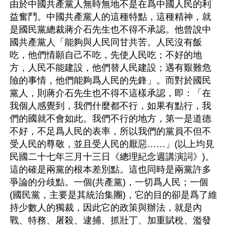
由於中國共產黨人無時無地不是在爲中國人民的利
益奮鬥。中國共產黨人的這種特點，這種精神，就
是國民黨總裁蔣介石先生也不得不承認。他曾說中
國共產黨人「能夠與人民同甘共苦。人民沒有飯
吃，他們情願自己不吃，先使人民吃；不好的地
方，人民不能建設，他們替人民建設；遇有艱難危
險的事情，他們能夠爲人民的先鋒」。而對於國民
黨人，則蔣介石先生也不得不這樣承認，即：「在
我個人感覺到，我們什麼都不行，如果有點行，我
們的國就不會如此。我們不行的地方，第一是道德
不好，不足爲人民的表率，所以我們的黨員不但不
受人民的尊敬，並且受人民的厭惡……」(以上均見
民國二十七年三月十三日《總理紀念週講演詞》)。
這的確是兩黨的根本差別點。這也同時是兩黨許多
爭論的分歧點。一個(共產黨)，一切爲人民；一個
(國民黨，主要是其統治集團)，它的目的卻是爲了維
持少數人的獨裁，因此它的政策與辦法，就是內
戰、特務、屠殺、逮捕、抓壯丁、加重賦稅、濫發