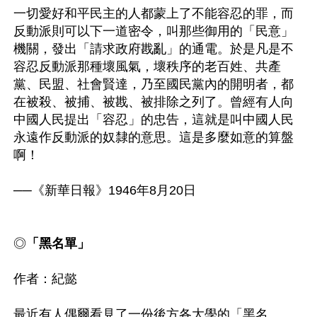
一切愛好和平民主的人都蒙上了不能容忍的罪，而
反動派則可以下一道密令，叫那些御用的「民意」
機關，發出「請求政府戡亂」的通電。於是凡是不
容忍反動派那種壞風氣，壞秩序的老百姓、共產
黨、民盟、社會賢達，乃至國民黨內的開明者，都
在被殺、被捕、被戡、被排除之列了。曾經有人向
中國人民提出「容忍」的忠告，這就是叫中國人民
永遠作反動派的奴隸的意思。這是多麼如意的算盤
啊！

──《新華日報》1946年8月20日

◎
「黑名單」
作者：紀懿

最近有人偶爾看見了一份後方各大學的「黑名