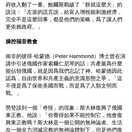
府收入翻了一番。鮑爾斯戳破了「餅就這麼大」的
說法：「左派的謊言說，給富人增稅能刺激經濟，
完全不是這麼回事，都是他們的策略，爲了讓人們
更依賴政府。」

操控福音教會
南非的彼得·哈蒙德（Peter Hammond）博士曾在演
講中引述俄國作家索爾仁尼琴的話：共產黨爲什麼
能佔領俄國，就是因爲我們忘記了神。哈蒙德因此
認爲，自由世界和共產主義的意識形態之爭，「這
不僅是爲了保衛美國而戰，而是爲了人類文明而
戰。」

勞登談到一個「奇怪」的現象：斯大林復興了俄國
東正教。他說：「你覺得如果不能控制它，他會復
興東正教嗎？斯大林是一個公開的無神論者。生活
在一個全力消滅宗教的無神論體制下，但是他們復