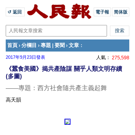
↺ 返回 
電子報
简体版
首頁
分欄目
專題
要聞
文章
›
›
|
›
：
2017年9月23日
發表
人氣：
275,598
《蠶食美國》揭共產陰謀 關乎人類文明存續
(多圖)
——專題：西方社會隨共產主義起舞
高天韻