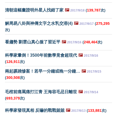
清朝這幅畫證明外星人找錯了家
🖼️
(
139,787
次)
2017/9/18
解周易八卦與神傳文字之水乳交溶(4)
🖼️
(
275,295
2017/9/17
次)
看趨勢 劉雲山真心服了習近平
🖼️
(
248,464
次)
2017/9/16
科學家暈倒！3500年前數學竟會超現代
🖼️
2017/9/16
(
126,911
次)
兩起蹊蹺慘案！若早一分鐘或晚一分鐘…
🖼️
2017/9/15
(
300,508
次)
毛棺前痛罵痛打江青 王海容毛忌日離世
🖼️
2017/9/14
(
693,379
次)
科學家發現真相 反嚇的戰戰兢兢
🖼️
(
133,881
次)
2017/9/13