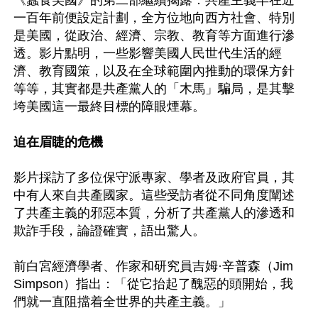
《蠶食美國》的第二部繼續揭露：共產主義早在近
一百年前便設定計劃，全方位地向西方社會、特別
是美國，從政治、經濟、宗教、教育等方面進行滲
透。影片點明，一些影響美國人民世代生活的經
濟、教育國策，以及在全球範圍內推動的環保方針
等等，其實都是共產黨人的「木馬」騙局，是其擊
垮美國這一最終目標的障眼煙幕。

迫在眉睫的危機
影片採訪了多位保守派專家、學者及政府官員，其
中有人來自共產國家。這些受訪者從不同角度闡述
了共產主義的邪惡本質，分析了共產黨人的滲透和
欺詐手段，論證確實，語出驚人。

前白宮經濟學者、作家和研究員吉姆·辛普森（Jim 
Simpson）指出：「從它抬起了醜惡的頭開始，我
們就一直阻擋着全世界的共產主義。」
