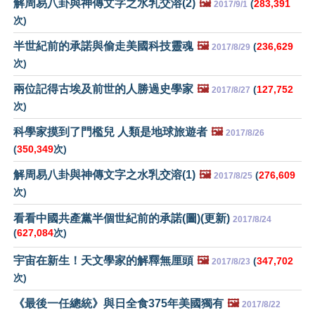
解周易八卦與神傳文字之水乳交溶(2)
🖼️
(
283,391
2017/9/1
次)
半世紀前的承諾與偷走美國科技靈魂
🖼️
(
236,629
2017/8/29
次)
兩位記得古埃及前世的人勝過史學家
🖼️
(
127,752
2017/8/27
次)
科學家摸到了門檻兒 人類是地球旅遊者
🖼️
2017/8/26
(
350,349
次)
解周易八卦與神傳文字之水乳交溶(1)
🖼️
(
276,609
2017/8/25
次)
看看中國共產黨半個世紀前的承諾(圖)(更新)
2017/8/24
(
627,084
次)
宇宙在新生！天文學家的解釋無厘頭
🖼️
(
347,702
2017/8/23
次)
《最後一任總統》與日全食375年美國獨有
🖼️
2017/8/22