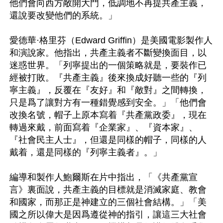
他們會向西方敞開大門，低調地不再提共產主義，
還說要改變他們的系統。」

愛德華·格里芬（Edward Griffin）是美國電影製作人
和演說家。他指出，共產主義者不斷變換面目，以
迷惑世界。「列寧提出的一個策略就是，要裝作已
經被打敗。『共產主義』後來換成好聽一些的『列
寧主義』，反覆在『友好』和『敵對』之間轉換，
只是爲了讓對方有一種錯覺感到安全。」「他們會
改換名號，帽子上原本寫着『共產黨政委』，現在
轉過來戴，前面寫着『企業家』、『資本家』、
『社會民主人士』，但還是同樣的帽子，同樣的人
戴着，還是同樣的『列寧主義者』。」

編導和製作人鮑爾斯在片中指出，「《共產黨宣
言》裏面說，共產主義的目標就是消滅家庭、教會
和國家，而那正是神建立的三個社會結構。」「美
國之所以偉大是因爲遵從神的指引，讓這三大社會