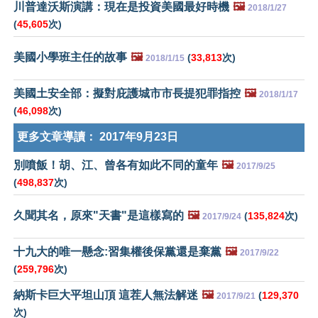
川普達沃斯演講：現在是投資美國最好時機
🖼️
2018/1/27
(
45,605
次)
美國小學班主任的故事
🖼️
(
33,813
次)
2018/1/15
美國土安全部：擬對庇護城市市長提犯罪指控
🖼️
2018/1/17
(
46,098
次)
更多文章導讀：
2017年9月23日
別噴飯！胡、江、曾各有如此不同的童年
🖼️
2017/9/25
(
498,837
次)
久聞其名，原來"天書"是這樣寫的
🖼️
(
135,824
次)
2017/9/24
十九大的唯一懸念:習集權後保黨還是棄黨
🖼️
2017/9/22
(
259,796
次)
納斯卡巨大平坦山頂 這茬人無法解迷
🖼️
(
129,370
2017/9/21
次)