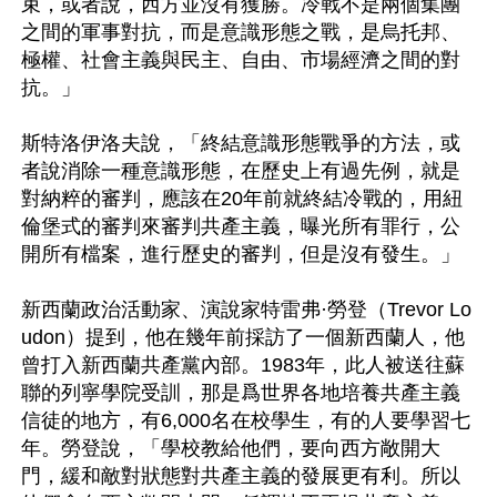
束，或者說，西方並沒有獲勝。冷戰不是兩個集團
之間的軍事對抗，而是意識形態之戰，是烏托邦、
極權、社會主義與民主、自由、市場經濟之間的對
抗。」

斯特洛伊洛夫說，「終結意識形態戰爭的方法，或
者說消除一種意識形態，在歷史上有過先例，就是
對納粹的審判，應該在20年前就終結冷戰的，用紐
倫堡式的審判來審判共產主義，曝光所有罪行，公
開所有檔案，進行歷史的審判，但是沒有發生。」

新西蘭政治活動家、演說家特雷弗·勞登（Trevor Lo
udon）提到，他在幾年前採訪了一個新西蘭人，他
曾打入新西蘭共產黨內部。1983年，此人被送往蘇
聯的列寧學院受訓，那是爲世界各地培養共產主義
信徒的地方，有6,000名在校學生，有的人要學習七
年。勞登說，「學校教給他們，要向西方敞開大
門，緩和敵對狀態對共產主義的發展更有利。所以