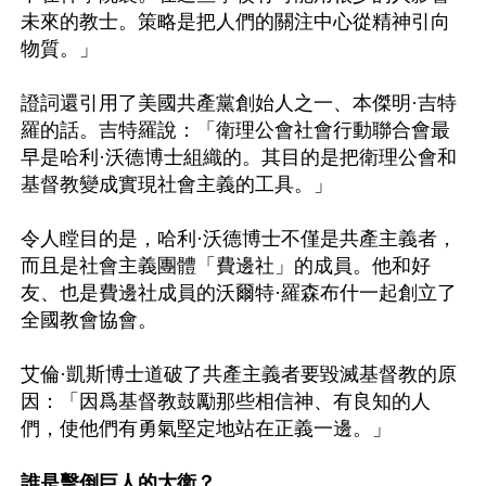
未來的教士。策略是把人們的關注中心從精神引向
物質。」

證詞還引用了美國共產黨創始人之一、本傑明·吉特
羅的話。吉特羅說：「衛理公會社會行動聯合會最
早是哈利·沃德博士組織的。其目的是把衛理公會和
基督教變成實現社會主義的工具。」

令人瞠目的是，哈利·沃德博士不僅是共產主義者，
而且是社會主義團體「費邊社」的成員。他和好
友、也是費邊社成員的沃爾特·羅森布什一起創立了
全國教會協會。

艾倫·凱斯博士道破了共產主義者要毀滅基督教的原
因：「因爲基督教鼓勵那些相信神、有良知的人
們，使他們有勇氣堅定地站在正義一邊。」

誰是擊倒巨人的大衛？