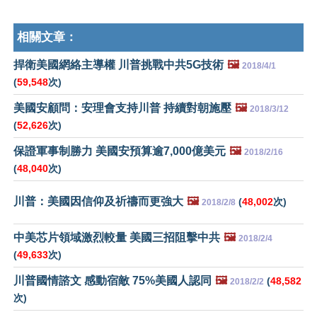
相關文章：
捍衛美國網絡主導權 川普挑戰中共5G技術
🖼️
2018/4/1
(
59,548
次)
美國安顧問：安理會支持川普 持續對朝施壓
🖼️
2018/3/12
(
52,626
次)
保證軍事制勝力 美國安預算逾7,000億美元
🖼️
2018/2/16
(
48,040
次)
川普：美國因信仰及祈禱而更強大
🖼️
(
48,002
次)
2018/2/8
中美芯片領域激烈較量 美國三招阻擊中共
🖼️
2018/2/4
(
49,633
次)
川普國情諮文 感動宿敵 75%美國人認同
🖼️
(
48,582
2018/2/2
次)