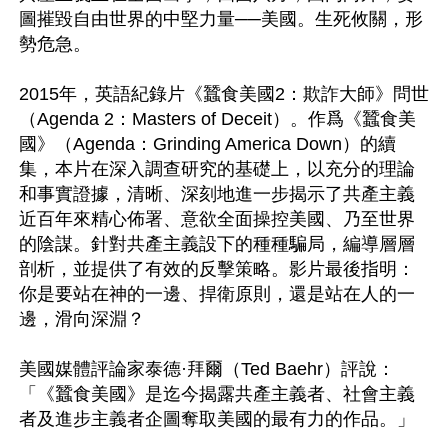
圖摧毀自由世界的中堅力量──美國。生死攸關，形
勢危急。

2015年，英語紀錄片《蠶食美國2：欺詐大師》問世
（Agenda 2：Masters of Deceit）。作爲《蠶食美
國》（Agenda：Grinding America Down）的續
集，本片在深入調查研究的基礎上，以充分的理論
和事實證據，清晰、深刻地進一步揭示了共產主義
近百年來精心佈署、意欲全面操控美國、乃至世界
的陰謀。針對共產主義設下的種種騙局，編導層層
剖析，並提供了有效的反擊策略。影片最後指明：
你是要站在神的一邊、捍衛原則，還是站在人的一
邊，滑向深淵？

美國媒體評論家泰德·拜爾（Ted Baehr）評說：
「《蠶食美國》是迄今揭露共產主義者、社會主義
者及進步主義者企圖奪取美國的最有力的作品。」
