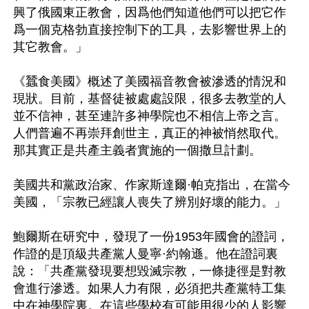
興了俄國東正教會，因爲他們知道他們可以把它作
爲一個克格勃直接控制下的工具，去影響世界上的
其它教會。」

《蠶食美國》概述了美國福音教會被滲透的情況和
現狀。目前，基督徒被處處設限，很多去教堂的人
並不信神，甚至連許多神學院也不相信上帝之言。
人們普遍不再崇拜創世主，真正的神被悄然取代。
那其實正是共產主義者實施的一個撒旦計劃。

美國共和黨政治家、作家斯達爾·帕克指出，在當今
美國，「宗教已經讓人喪失了辨別好壞的能力。」

鮑爾斯在研究中，發現了一份1953年國會的證詞，
作證的是頂級共產黨人曼寧·約翰遜。他在證詞裏
說：「共產黨發現要想毀滅宗教，一條捷徑是對教
會進行滲透。如果人力有限，必須把共產黨特工集
中在神學院裏。在這些學校有可能用很少的人影響