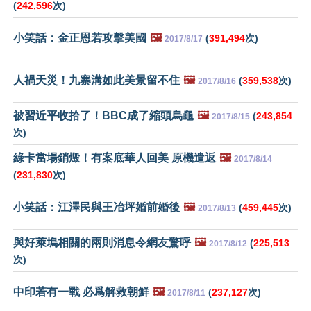
(
242,596
次)
小笑話：金正恩若攻擊美國
🖼️
(
391,494
次)
2017/8/17
人禍天災！九寨溝如此美景留不住
🖼️
(
359,538
次)
2017/8/16
被習近平收拾了！BBC成了縮頭烏龜
🖼️
(
243,854
2017/8/15
次)
綠卡當場銷燬！有案底華人回美 原機遣返
🖼️
2017/8/14
(
231,830
次)
小笑話：江澤民與王冶坪婚前婚後
🖼️
(
459,445
次)
2017/8/13
與好萊塢相關的兩則消息令網友驚呼
🖼️
(
225,513
2017/8/12
次)
中印若有一戰 必爲解救朝鮮
🖼️
(
237,127
次)
2017/8/11