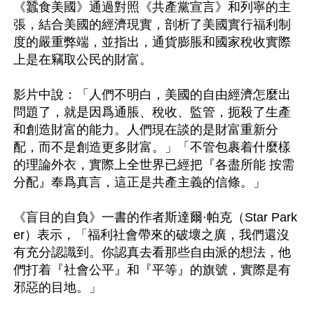
《蠶食美國》通過對照《共產黨宣言》和列寧的主
張，結合美國的經濟現實，剖析了美國實行福利制
度的嚴重弊端，並指出，通貨膨脹和國家稅收實際
上是在竊取公民的財富。

影片中說：「人們不明白，美國的自由經濟怎麼出
問題了，就是因爲通脹、稅收、監管，扼殺了生產
和創造財富的能力。人們現在談的是財富重新分
配，而不是創造更多財富。」「不管包裹着什麼樣
的理論外衣，實際上全世界已經把『各盡所能 按需
分配』奉爲真言，這正是共產主義的信條。」

《盲目的自負》一書的作者斯達爾·帕克（Star Park
er）表示，「福利社會帶來的破壞之廣，我們還沒
有充分認識到。你認真去看那些自由派的想法，他
們打着『社會公平』和『平等』的旗號，實際是有
邪惡的目地。」
