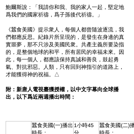
鮑爾斯說：「我請你和我、我的家人一起，堅定地
爲我們的國家祈禱，爲子孫後代祈禱。」

《蠶食美國》提示衆人，每個人都曾隨波逐流，我
們都應反思。紀錄片所呈現的，是發生在身邊的真
實噩夢，那不只涉及美國民衆。共產主義所要染指
的，是整個地球的和平，所有居民的幸福未來。因
此，每一個人，都應該保持真誠和善良，鼓起勇
氣、對抗邪惡。人類，只有回到神指引的道路上，
才能獲得神的祝福。△

附：新唐人電視臺獲授權，以中文字幕向全球播
出，以下爲近兩週播出時間：
蠶食美國(一)播出
1小時45
蠶食美國(二)
時長：
分
時長：