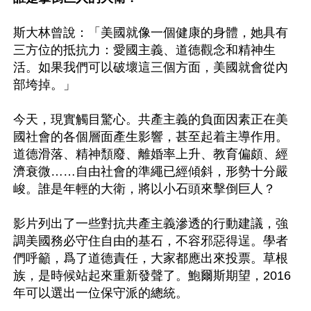
斯大林曾說：「美國就像一個健康的身體，她具有
三方位的抵抗力：愛國主義、道德觀念和精神生
活。如果我們可以破壞這三個方面，美國就會從內
部垮掉。」

今天，現實觸目驚心。共產主義的負面因素正在美
國社會的各個層面產生影響，甚至起着主導作用。
道德滑落、精神頹廢、離婚率上升、教育偏頗、經
濟衰微……自由社會的準繩已經傾斜，形勢十分嚴
峻。誰是年輕的大衛，將以小石頭來擊倒巨人？

影片列出了一些對抗共產主義滲透的行動建議，強
調美國務必守住自由的基石，不容邪惡得逞。學者
們呼籲，爲了道德責任，大家都應出來投票。草根
族，是時候站起來重新發聲了。鮑爾斯期望，2016
年可以選出一位保守派的總統。
