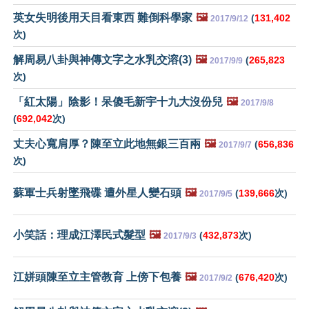
英女失明後用天目看東西 難倒科學家
🖼️
(
131,402
2017/9/12
次)
解周易八卦與神傳文字之水乳交溶(3)
🖼️
(
265,823
2017/9/9
次)
「紅太陽」陰影！呆傻毛新宇十九大沒份兒
🖼️
2017/9/8
(
692,042
次)
丈夫心寬肩厚？陳至立此地無銀三百兩
🖼️
(
656,836
2017/9/7
次)
蘇軍士兵射墜飛碟 遭外星人變石頭
🖼️
(
139,666
次)
2017/9/5
小笑話：理成江澤民式髮型
🖼️
(
432,873
次)
2017/9/3
江姘頭陳至立主管教育 上傍下包養
🖼️
(
676,420
次)
2017/9/2