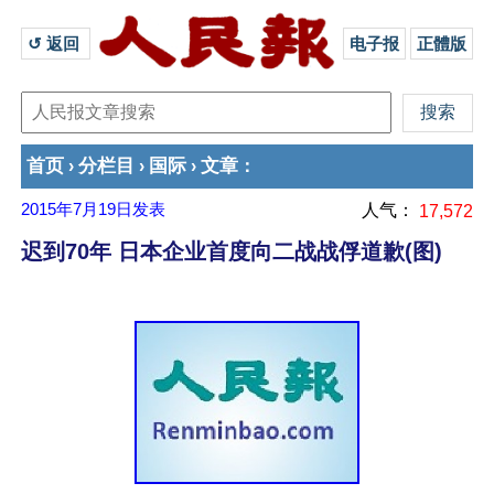
↺ 返回 
电子报
正體版
首页
分栏目
国际
文章
›
›
›
：
2015年7月19日
发表
人气：
17,572
迟到70年 日本企业首度向二战战俘道歉(图)