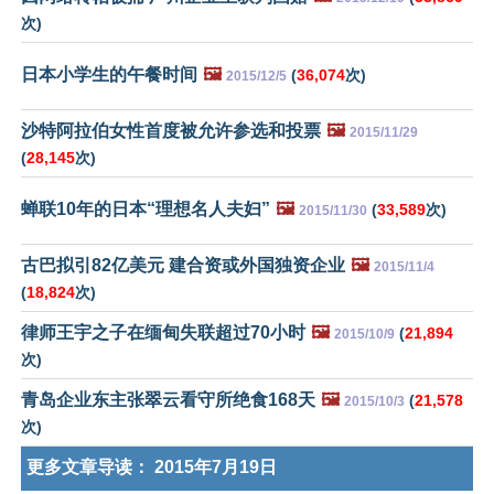
次)
日本小学生的午餐时间
🖼️
(
36,074
次)
2015/12/5
沙特阿拉伯女性首度被允许参选和投票
🖼️
2015/11/29
(
28,145
次)
蝉联10年的日本“理想名人夫妇”
🖼️
(
33,589
次)
2015/11/30
古巴拟引82亿美元 建合资或外国独资企业
🖼️
2015/11/4
(
18,824
次)
律师王宇之子在缅甸失联超过70小时
🖼️
(
21,894
2015/10/9
次)
青岛企业东主张翠云看守所绝食168天
🖼️
(
21,578
2015/10/3
次)
更多文章导读：
2015年7月19日