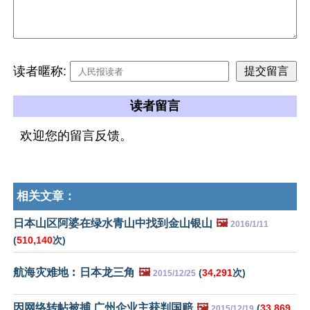
读者暱称:
读者留言
欢迎您的留言反馈。
相关文章：
日本山区阿婆在绿水青山中找到金山银山
🖼️
2016/1/11
(
510,140
次)
航海灾难地︰日本龙三角
🖼️
(
34,291
次)
2015/12/25
因网络转帖被捕 广州企业主获判国赔
🖼️
(
33,869
2015/12/19