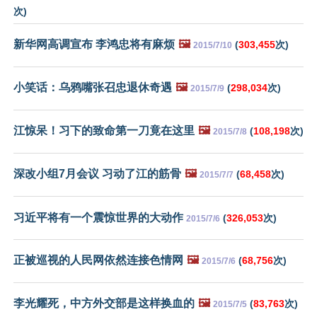
次)
新华网高调宣布 李鸿忠将有麻烦
🖼️
(
303,455
次)
2015/7/10
小笑话：乌鸦嘴张召忠退休奇遇
🖼️
(
298,034
次)
2015/7/9
江惊呆！习下的致命第一刀竟在这里
🖼️
(
108,198
次)
2015/7/8
深改小组7月会议 习动了江的筋骨
🖼️
(
68,458
次)
2015/7/7
习近平将有一个震惊世界的大动作
(
326,053
次)
2015/7/6
正被巡视的人民网依然连接色情网
🖼️
(
68,756
次)
2015/7/6
李光耀死，中方外交部是这样换血的
🖼️
(
83,763
次)
2015/7/5