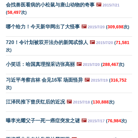
会找兽医看病的小松鼠与唐山动物的奇事
🖼️
2015/7/21
(
58,497
次)
哪个给力！今天新华网出了大怪事
🖼️
(
309,698
次)
2015/7/20
720！令计划被双开法办的新闻忒惊人
🖼️
(
71,581
2015/7/20
次)
小笑话：哈国真理报采访张高丽
🖼️
(
288,467
次)
2015/7/20
习近平考察吉林 会见16军 场面怪异
🖼️
(
316,752
2015/7/19
次)
江泽民推下曾庆红后的近况
🖼️
(
130,888
次)
2015/7/18
曝李光耀父子一死一癌症突发之谜
🖼️
(
76,984
次)
2015/7/17