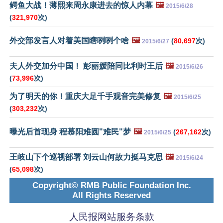
鳄鱼大战！薄熙来周永康进去的惊人内幕
🖼️
2015/6/28
(
321,970
次)
外交部发言人对着美国瞎咧咧个啥
🖼️
(
80,697
次)
2015/6/27
夫人外交加分中国！ 彭丽媛陪同比利时王后
🖼️
2015/6/26
(
73,996
次)
为了明天的你！重庆大足千手观音完美修复
🖼️
2015/6/25
(
303,232
次)
曝光后首现身 程慕阳难圆"难民"梦
🖼️
(
267,162
次)
2015/6/25
王岐山下个巡视部署 刘云山何故力挺马克思
🖼️
2015/6/24
(
65,098
次)
Copyright© RMB Public Foundation Inc.
All Rights Reserved
人民报网站服务条款