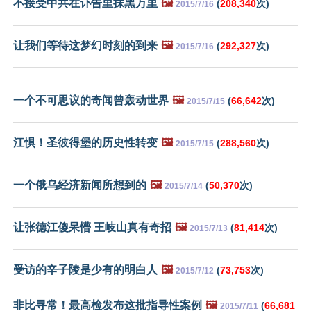
不接受中共在讣告里抹黑万里
🖼️
(
208,340
次)
2015/7/16
让我们等待这梦幻时刻的到来
🖼️
(
292,327
次)
2015/7/16
一个不可思议的奇闻曾轰动世界
🖼️
(
66,642
次)
2015/7/15
江惧！圣彼得堡的历史性转变
🖼️
(
288,560
次)
2015/7/15
一个俄乌经济新闻所想到的
🖼️
(
50,370
次)
2015/7/14
让张德江傻呆懵 王岐山真有奇招
🖼️
(
81,414
次)
2015/7/13
受访的辛子陵是少有的明白人
🖼️
(
73,753
次)
2015/7/12
非比寻常！最高检发布这批指导性案例
🖼️
(
66,681
2015/7/11