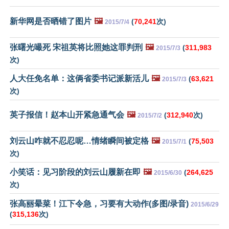
新华网是否晒错了图片
🖼️
(
70,241
次)
2015/7/4
张曙光嘬死 宋祖英将比照她这罪判刑
🖼️
(
311,983
2015/7/3
次)
人大任免名单：这俩省委书记派新活儿
🖼️
(
63,621
2015/7/3
次)
英子报信！赵本山开紧急通气会
🖼️
(
312,940
次)
2015/7/2
刘云山咋就不忍忍呢…情绪瞬间被定格
🖼️
(
75,503
2015/7/1
次)
小笑话：见习阶段的刘云山履新在即
🖼️
(
264,625
2015/6/30
次)
张高丽晕菜！江下令急，习要有大动作(多图/录音)
2015/6/29
(
315,136
次)