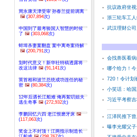
抗议政府坐视
周永康天津受审 孙春兰提前调离
🖼️
(
307,894
次)
浙三轮车工人
武汉理财公司
中国到了最考验国人智慧的时候
了
🖼️
(
303,068
次)
蚌埠杀妻案翻盘 案中离奇案待解
🖼️
(
200,791
次)
会找兽医看病
划时代意义！新华社特稿透露将
改这法律
🖼️
(
91,141
次)
哪个给力！今
720！令计
英首相和波兰总统成功连任的秘
密
🖼️
(
80,384
次)
小笑话：哈国
12年后遇长江船难 俺再絮叨姐夫
习近平考察吉林
逃生奇事
🖼️
(
272,932
次)
李鹏回忆六四 老江恨磨牙床
🖼️
江泽民推下曾
(
117,063
次)
曝李光耀父子
奖金上不封顶！江两指示制造长
江船难
🖼️
(
298,767
次)