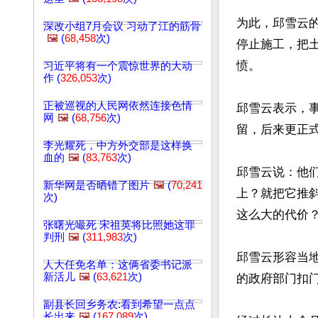
为此，邱雪云
深改小组7月会议 习动了江的筋骨
🖼️
(
68,458
次)
停止施工，把
愤。

习近平将有一个震惊世界的大动
作 (
326,053
次)
正被巡视的人民网依然连接色情
邱雪云表示，
网
🖼️
(
68,756
次)
留，后来更正式
李光耀死，中方外交部是这样换
血的
🖼️
(
83,763
次)
邱雪云说：他
新华网是否晒错了图片
🖼️
(
70,241
上？就把它推斜
次)
这么大的代价？
张曙光嘬死 宋祖英将比照她这罪
判刑
🖼️
(
311,983
次)
邱雪云形容当
人大任免名单：这俩省委书记派
新活儿
🖼️
(
63,621
次)
的政府部门扣门
副县长回乡务农:看到希望一点点
长出来
🖼️
(
167,089
次)