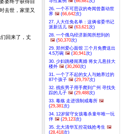
导性案例
🖼️
(
66,681
次)
婆婆终于获得自
26. 一个不可思议的奇闻曾轰动世
时去世，家里又
界
🖼️
(
66,642
次)
27. 人大任免名单：这俩省委书记
派新活儿
🖼️
(
63,621
次)
28. 一个俄乌经济新闻所想到的
他们回来了，丈
🖼️
(
50,370
次)
29. 郑州爱心面馆 三个月免费送出
4.5万碗
🖼️
(
30,941
次)
30. 少妇跳楼闹离婚 将女儿悬挂大
楼外
🖼️
(
30,260
次)
31. 一个了不起的女人与她养过的
87个孩子
🖼️
(
29,797
次)
32. 残疾男子用手爬到广州 寻找失
踪的儿子
🖼️
(
29,488
次)
33. 毒殇 走进强制戒毒所
🖼️
(
29,381
次)
34. 12岁留守女孩毒杀童年唯一玩
伴
🖼️
(
29,123
次)
35. 北大清华互控花钱抢考生
🖼️
(
28,418
次)