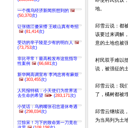
即使村民抗议
地。

一个俄乌经济新闻所想到的
🖼️
(
50,370
次)
邱雪云说：都
让张德江傻呆懵 王岐山真有奇招
🖼️
(
81,414
次)
该要过来调解
受访的辛子陵是少有的明白人
🖼️
意的土地也被强
(
73,753
次)
非比寻常！最高检发布这批指导
村民双手难以
性案例
🖼️
(
66,681
次)
说，被强征的
新华网高调宣布 李鸿忠将有麻烦
🖼️
(
303,455
次)
邱雪云说：我
人民报特稿：小天使们为世界送
了，橘树都被埋
去生命的希望
🖼️▶️
(
283,171
次)
小笑话：乌鸦嘴张召忠退休奇遇
邱雪云继续说
🖼️
(
298,034
次)
为当局列为土
江惊呆！习下的致命第一刀竟在
这里
🖼️
(
108,198
次)