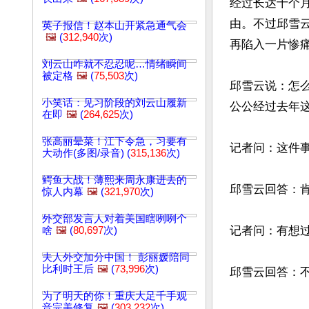
经过长达十个
由。不过邱雪
英子报信！赵本山开紧急通气会
🖼️
(
312,940
次)
再陷入一片惨痛
刘云山咋就不忍忍呢…情绪瞬间
被定格
🖼️
(
75,503
次)
邱雪云说：怎么
小笑话：见习阶段的刘云山履新
公公经过去年这
在即
🖼️
(
264,625
次)
张高丽晕菜！江下令急，习要有
记者问：这件事
大动作(多图/录音) (
315,136
次)
鳄鱼大战！薄熙来周永康进去的
邱雪云回答：肯
惊人内幕
🖼️
(
321,970
次)
外交部发言人对着美国瞎咧咧个
记者问：有想过
啥
🖼️
(
80,697
次)
夫人外交加分中国！ 彭丽媛陪同
比利时王后
🖼️
(
73,996
次)
邱雪云回答：
为了明天的你！重庆大足千手观
文章网址: http://w
音完美修复
🖼️
(
303,232
次)