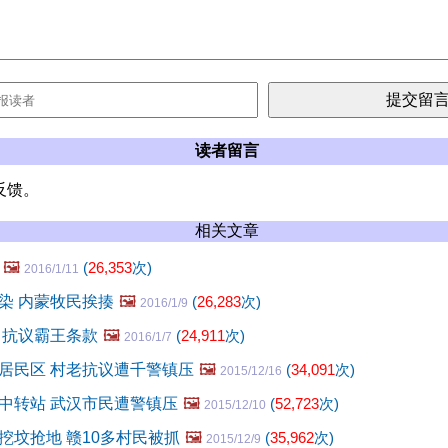
读者留言
反馈。
相关文章
🖼️
(
26,353
次)
2016/1/11
染 内蒙牧民挨揍
🖼️
(
26,283
次)
2016/1/9
 抗议霸王条款
🖼️
(
24,911
次)
2016/1/7
居民区 村老抗议遭千警镇压
🖼️
(
34,091
次)
2015/12/16
中转站 武汉市民遭警镇压
🖼️
(
52,723
次)
2015/12/10
挖坟抢地 赣10多村民被抓
🖼️
(
35,962
次)
2015/12/9