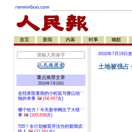
首页
要闻
内幕
时事
幽默
2015年7月19日
土地被强占 
重点推荐文章
2015年7月19日
会找兽医看病的小松鼠与唐山动
物的奇事
🖼️
(
58,497
次)
哪个给力！今天新华网出了大怪
事
🖼️
(
309,698
次)
720！令计划被双开法办的新闻忒
惊人
🖼️
(
71,581
次)