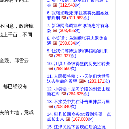
破坏村里的土
5. 英子报信！赵本山开紧急通气
会
🖼️
(
312,940
次)
6. 张曙光嘬死 宋祖英将比照她这
罪判刑
🖼️
(
311,983
次)
7. 新华网高调宣布 李鸿忠将有麻
不同意，政府应
烦
🖼️
(
303,455
次)
地上千亩，不同
8. 小笑话：乌鸦嘴张召忠退休奇
遇
🖼️
(
298,034
次)
9. 让我们等待这梦幻时刻的到来
🖼️
(
292,327
次)
全毁。邱雪云
10. 江惧！圣彼得堡的历史性转变
🖼️
(
288,560
次)
11. 人民报特稿：小天使们为世界
送去生命的希望
🖼️▶️
(
283,171
次)
。都已经没有
12. 小笑话：见习阶段的刘云山履
新在即
🖼️
(
264,625
次)
13. 不接受中共在讣告里抹黑万里
🖼️
(
208,340
次)
去的土地，竟成
14. 副县长回乡务农:看到希望一点
点长出来
🖼️
(
167,089
次)
15. 江泽民推下曾庆红后的近况