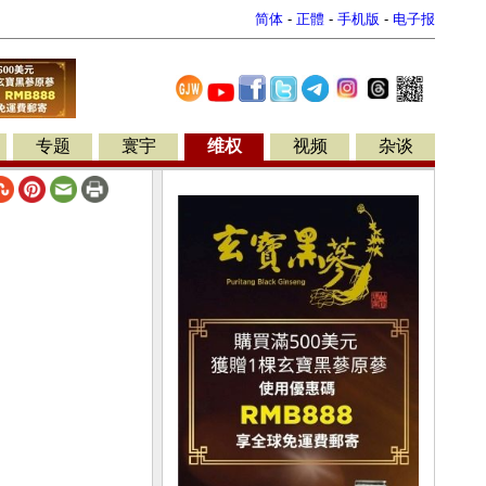
简体
-
正體
-
手机版
-
电子报
专题
寰宇
维权
视频
杂谈