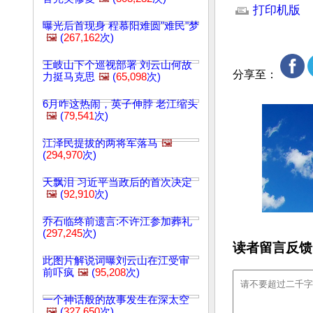
打印机版
曝光后首现身 程慕阳难圆"难民"梦
🖼️
(
267,162
次)
王岐山下个巡视部署 刘云山何故
分享至：
力挺马克思
🖼️
(
65,098
次)
6月咋这热闹，英子伸脖 老江缩头
🖼️
(
79,541
次)
江泽民提拔的两将军落马
🖼️
(
294,970
次)
天飘泪 习近平当政后的首次决定
🖼️
(
92,910
次)
乔石临终前遗言:不许江参加葬礼
(
297,245
次)
读者留言反馈
此图片解说词曝刘云山在江受审
前吓疯
🖼️
(
95,208
次)
一个神话般的故事发生在深太空
🖼️
(
327,650
次)