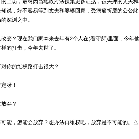
月的上访，最终因当地政府法搜集更多证据，被关押的丈夫和
云却说，好不容易等到丈夫和婆婆回家，受病痛折磨的公公此
的深渊之中。

改变？现在我们家本来去年有2个人在(看守所)里面，今年
样的打击，今年去世了。

对你的维权路打击很大？

定呀！

放弃？

不可能，怎能会放弃？想办法再维权吧，放弃是不可能的。△
ww.renminbao.com/rmb/articles/2015/7/19/61804.html