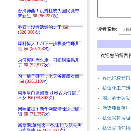
台湾神曲！洪秀柱或为国民党带
来新生
🖼️
(
86,237
次)
乔石，没有遗憾的走了
🖼️
读者暱称:
(
326,866
次)
爆料惊人！习下一步棋会往哪儿
走
🖼️
(
90,753
次)
欢迎您的留言
为何突判周永康…习把锅盖揭开
了
🖼️
(
92,877
次)
习一槌子砸下，老天爷展露欢颜
各地维权简讯
🖼️
(
336,310
次)
抗议化工厂污
周永康白发如雪 江喉舌为何措手
不及
🖼️
(
94,863
次)
深圳的士罢驶
污染项目落址
网照证据！新华网应清除这些编
辑
🖼️
(
71,357
次)
抗议兴建垃圾
新华网:单凭这一条,宋祖英就丧失
抗议官商勾结
当官资格
🖼️
(
110,247
次)