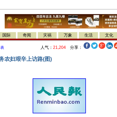
国际
奇闻
灾祸
万象
生活
文化
人气：
21,204
分享：
发表
务农妇艰辛上访路(图)