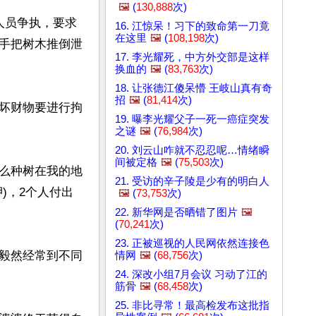
🖼️
(
130,888
次)
人员争执，要求
16. 江惊呆！习下的致命第一刀竟
在这里
🖼️
(
108,198
次)
手把树木推倒泄
17. 李光耀死，中方外交部是这样
换血的
🖼️
(
83,763
次)
18. 让张德江傻呆懵 王岐山真有奇
招
🖼️
(
81,414
次)
坏财物要进行拘
19. 曝李光耀父子一死一癌症突发
之谜
🖼️
(
76,984
次)
20. 刘云山咋就不忍忍呢…情绪瞬
间被定格
🖼️
(
75,503
次)
么种树在我的地
21. 受访的辛子陵是少有的明白人
)，2个人付出
🖼️
(
73,753
次)
22. 新华网是否晒错了图片
🖼️
(
70,241
次)
23. 正被巡视的人民网依然连接色
毅然经常到不同
情网
🖼️
(
68,756
次)
24. 深改小组7月会议 习动了江的
筋骨
🖼️
(
68,458
次)
25. 非比寻常！最高检发布这批指