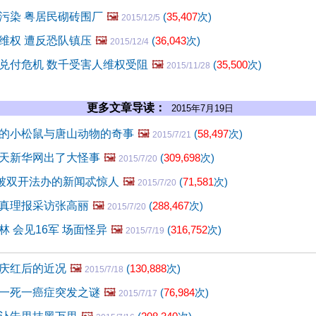
污染 粤居民砌砖围厂
🖼️
(
35,407
次)
2015/12/5
维权 遭反恐队镇压
🖼️
(
36,043
次)
2015/12/4
兑付危机 数千受害人维权受阻
🖼️
(
35,500
次)
2015/11/28
更多文章导读：
2015年7月19日
的小松鼠与唐山动物的奇事
🖼️
(
58,497
次)
2015/7/21
天新华网出了大怪事
🖼️
(
309,698
次)
2015/7/20
划被双开法办的新闻忒惊人
🖼️
(
71,581
次)
2015/7/20
真理报采访张高丽
🖼️
(
288,467
次)
2015/7/20
 会见16军 场面怪异
🖼️
(
316,752
次)
2015/7/19
庆红后的近况
🖼️
(
130,888
次)
2015/7/18
一死一癌症突发之谜
🖼️
(
76,984
次)
2015/7/17