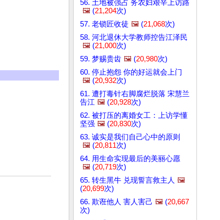
56. 土地被强占 务农妇艰辛上访路
🖼️
(
21,204
次)
57. 老锁匠收徒
🖼️
(
21,068
次)
58. 河北退休大学教师控告江泽民
🖼️
(
21,000
次)
59. 梦赐贵齿
🖼️
(
20,980
次)
60. 停止抱怨 你的好运就会上门
🖼️
(
20,932
次)
61. 遭打毒针右脚腐烂脱落 宋慧兰
告江
🖼️
(
20,928
次)
62. 被打压的离婚女工：上访学懂
坚强
🖼️
(
20,830
次)
63. 诚实是我们自己心中的原则
🖼️
(
20,811
次)
64. 用生命实现最后的美丽心愿
🖼️
(
20,719
次)
65. 转生黑牛 兑现誓言救主人
🖼️
(
20,699
次)
66. 欺诳他人 害人害己
🖼️
(
20,667
次)