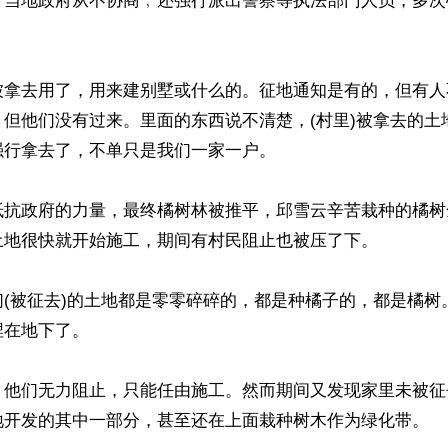
﹐当地政府从不协商﹐还强行派出警察等执法部门人员，多次
被拿去用了，用来建别墅或什么的。征地通知是有的，但有人
，但他们没有过来。里面的东西说不清楚，(村里)被拿去的土
行拿去了，不单只是我们一家一户。

抵抗政府的力量，最终橘树林被推平，邱雪云辛苦栽种的橘树
土地很快就开始施工，期间有村民阻止也被压了下。

们(被征去)的土地都是零零碎碎的，都是种橘子的，都是橘树
在地下了。

，他们无力阻止，只能任由施工。然而期间又发现家里未被征
地开发的其中一部分，甚至还在上面栽种树木作为绿化带。
