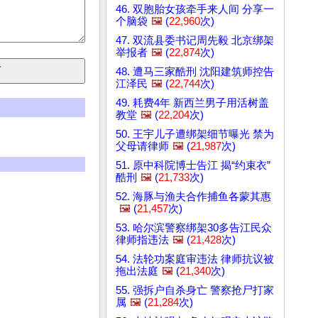
46. 双胞胎女孩牵手来人间 分享一
个脑袋
🖼️
(
22,960
次)
47. 双流县委书记周先毅 北京绑架
举报者
🖼️
(
22,874
次)
48. 遭马三家酷刑 沈阳建筑师控告
江泽民
🖼️
(
22,744
次)
49. 耗费4年 新西兰男子用活树盖
教堂
🖼️
(
22,204
次)
50. 王宇儿子遭绑架细节曝光 禁为
父母请律师
🖼️
(
21,987
次)
51. 原中科院博士告江 揭“约束衣”
酷刑
🖼️
(
21,733
次)
52. 海豚与渔夫合作捕鱼各蒙其惠
🖼️
(
21,457
次)
53. 哈尔滨警察绑架30多告江民众
律师指违法
🖼️
(
21,428
次)
54. 法轮功案庭审违法 律师抗议被
拖出法庭
🖼️
(
21,340
次)
55. 强拆户自杀身亡 警察抢尸打家
属
🖼️
(
21,284
次)