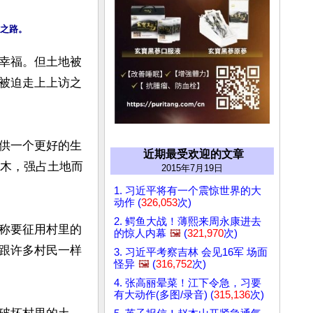
幸福。但土地被
被迫走上上访之
供一个更好的生
近期最受欢迎的文章
树木，强占土地而
2015年7月19日
1. 习近平将有一个震惊世界的大
动作 (
326,053
次)
2. 鳄鱼大战！薄熙来周永康进去
称要征用村里的
的惊人内幕
🖼️
(
321,970
次)
跟许多村民一样
3. 习近平考察吉林 会见16军 场面
怪异
🖼️
(
316,752
次)
4. 张高丽晕菜！江下令急，习要
有大动作(多图/录音) (
315,136
次)