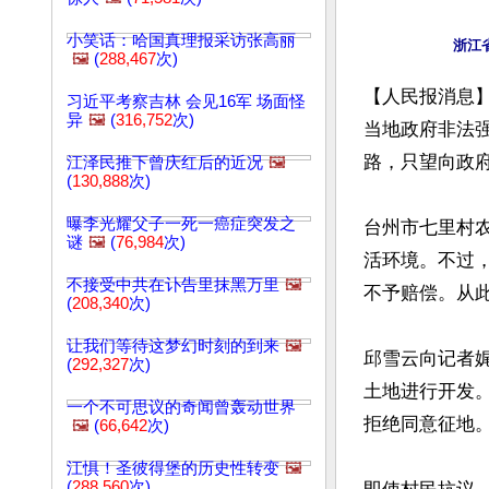
小笑话：哈国真理报采访张高丽
🖼️
(
288,467
次)
【人民报消息
习近平考察吉林 会见16军 场面怪
异
🖼️
(
316,752
次)
当地政府非法
路，只望向政府
江泽民推下曾庆红后的近况
🖼️
(
130,888
次)
曝李光耀父子一死一癌症突发之
台州市七里村
谜
🖼️
(
76,984
次)
活环境。不过，
不接受中共在讣告里抹黑万里
🖼️
不予赔偿。从
(
208,340
次)
让我们等待这梦幻时刻的到来
🖼️
邱雪云向记者
(
292,327
次)
土地进行开发
一个不可思议的奇闻曾轰动世界
拒绝同意征地。
🖼️
(
66,642
次)
江惧！圣彼得堡的历史性转变
🖼️
(
288,560
次)