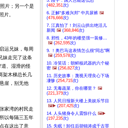
5. 段子：国人岂能这么怂
(
482,351
次)
张照片；另一个是
6. 正解“多难兴邦” 中共尿裤
🖼️
照片。

(
476,666
次)
7. 江真怕了！刘云山拱出绝活儿
新闻
🖼️
(
368,846
次)
8. 邪性，43年的楼坚强一装修…
🖼️
(
262,595
次)
启运兄妹，每周
9. ！奥巴马这表情怎么很“同志”啊
🖼️
(
259,578
次)
兄妹走完了这条
10. 冷笑话：朝鲜核武器的六个秘
窄道、湿滑的怪
密
🖼️
(
256,827
次)
两架木梯总长几
11. 历史故事：蔑视天理良心下场
凄惨 (
254,715
次)
悬崖，别无他
12. 无毒蔬菜，你在哪里？
🖼️
(
221,379
次)
13. 人民日报新大楼上美娱乐节目
🖼️▶️
(
207,425
次)
张家湾的村民走
14. 人头猪身令人震惊什么
🖼️▶️
所以每隔三五年
(
197,235
次)
点在这出了意
15. 失眠！卸任后胡锦涛成千古罪