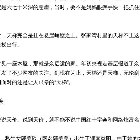
就是六七十米深的悬崖，当时，要不是妈妈眼疾手快一把抓住
看，天梯完全是挂在悬崖峭壁之上。张家湾村里的天梯不止这
梯出行。

看见一座木屋，那就是余启运的家。年初央视走基层报道了余
引发了不少网友的关注。到现在为止，天梯还是天梯，无论刮
面对的还是让人眼晕的“天梯”。

美
说说天价。说到天价，就不能不说中国红十字会和网络炫富名
15日，私生女郭美玲（网名郭美美）出生于湖南益阳。由于她