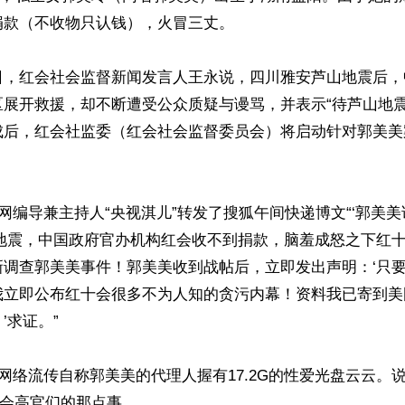
款（不收物只认钱），火冒三丈。

区展开救援，却不断遭受公众质疑与谩骂，并表示“待芦山地
成后，红会社监委（红会社会监督委员会）将启动针对郭美美
视网编导兼主持人“央视淇儿”转发了搜狐午间快递博文“‘郭美
安地震，中国政府官办机构红会收不到捐款，脑羞成怒之下红
新调查郭美美事件！郭美美收到战帖后，立即发出声明：‘只
我立即公布红十会很多不为人知的贪污内幕！资料我已寄到美
求证。”

，网络流传自称郭美美的代理人握有17.2G的性爱光盘云云。
会高官们的那点事。
