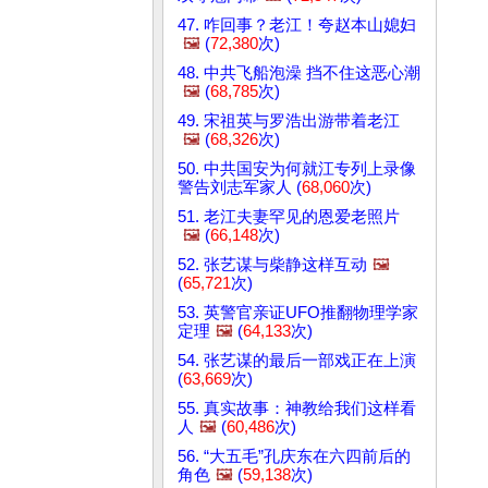
47. 咋回事？老江！夸赵本山媳妇
🖼️
(
72,380
次)
48. 中共飞船泡澡 挡不住这恶心潮
🖼️
(
68,785
次)
49. 宋祖英与罗浩出游带着老江
🖼️
(
68,326
次)
50. 中共国安为何就江专列上录像
警告刘志军家人 (
68,060
次)
51. 老江夫妻罕见的恩爱老照片
🖼️
(
66,148
次)
52. 张艺谋与柴静这样互动
🖼️
(
65,721
次)
53. 英警官亲证UFO推翻物理学家
定理
🖼️
(
64,133
次)
54. 张艺谋的最后一部戏正在上演
(
63,669
次)
55. 真实故事：神教给我们这样看
人
🖼️
(
60,486
次)
56. “大五毛”孔庆东在六四前后的
角色
🖼️
(
59,138
次)