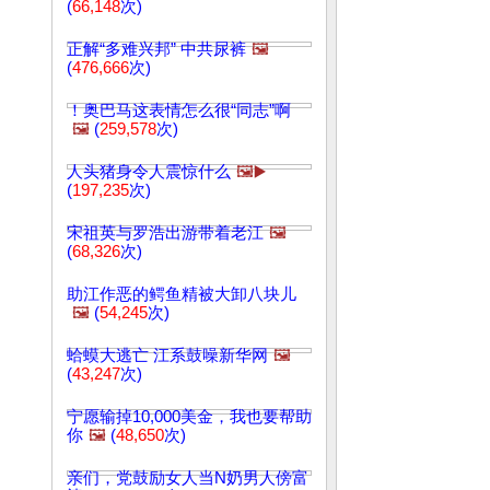
(
66,148
次)
正解“多难兴邦” 中共尿裤
🖼️
(
476,666
次)
！奥巴马这表情怎么很“同志”啊
🖼️
(
259,578
次)
人头猪身令人震惊什么
🖼️▶️
(
197,235
次)
宋祖英与罗浩出游带着老江
🖼️
(
68,326
次)
助江作恶的鳄鱼精被大卸八块儿
🖼️
(
54,245
次)
蛤蟆大逃亡 江系鼓噪新华网
🖼️
(
43,247
次)
宁愿输掉10,000美金，我也要帮助
你
🖼️
(
48,650
次)
亲们，党鼓励女人当N奶男人傍富