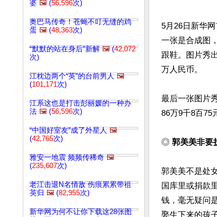
婆
🖼️
(
56,596
次)
奥巴马传奇！苍蝇不叮无缝的鸡
5月26日新华
蛋
🖼️
(
48,363
次)
一张是合成图，左
“默默的站在身后”新解
🖼️
(
42,072
跟鞋。图片秀出“
次)
万人民币。

江枕边两个“英”的台前男人
🖼️
(
101,171
次)
最后一张图片秀出
江系这也是打击彭丽媛的一种办
法
🖼️
(
56,596
次)
86万9千8百75
“中国好室友”成了外星人
🖼️
(
42,765
次)
◎ 
郭美美非要
雅安一地震 频频传稀奇
🖼️
(
235,607
次)
郭美美不是处
老江击退N名情敌 伤痕累累带祖
国库里或捐款
英归
🖼️
(
82,955
次)
钱，毫无疑问
新华网为何不让你下载这28张图
娶生下来的孩子