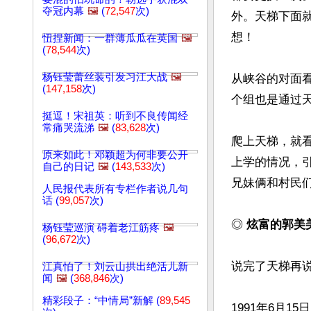
夺冠内幕
🖼️
(
72,547
次)
外。天梯下面
想！

忸捏新闻：一群薄瓜瓜在英国
🖼️
(
78,544
次)
杨钰莹蕾丝装引发习江大战
🖼️
从峡谷的对面
(
147,158
次)
个组也是通过天
挺逗！宋祖英：听到不良传闻经
常痛哭流涕
🖼️
(
83,628
次)
爬上天梯，就
原来如此！邓颖超为何非要公开
上学的情况，
自己的日记
🖼️
(
143,533
次)
兄妹俩和村民们
人民报代表所有专栏作者说几句
话 (
99,057
次)
◎ 
炫富的郭美
杨钰莹巡演 碍着老江筋疼
🖼️
(
96,672
次)
说完了天梯再
江真怕了！刘云山拱出绝活儿新
闻
🖼️
(
368,846
次)
精彩段子：“中情局”新解 (
89,545
1991年6月