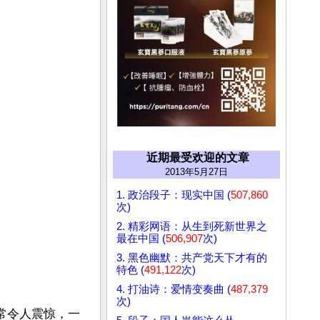
近期最受欢迎的文章
2013年5月27日
1. 政治段子：现实中国 (
507,860
次)
2. 精彩网语：从生到死新世界之
最在中国 (
506,907
次)
3. 黑色幽默：共产党天下才有的
特色 (
491,122
次)
4. 打油诗：爱情变奏曲 (
487,379
次)
非常令人震惊，一