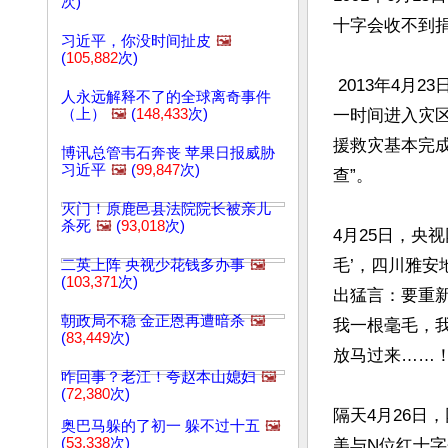
次)
十字会收不到捐
习近平，你没时间扯皮
🖼️
(
105,882
次)
 2013年4月23日，红会社会监督新闻发言人王永说，四川雅安芦山地震后，中国红十字会第
人永远解释不了的全球离奇事件
（上）
🖼️
(
148,433
次)
一时间进入灾
援救灾基本完
博讯总管韦石奔丧 苹果日报威胁
习近平
🖼️
(
99,847
次)
查”。

灭门！原鹿邑县法院院长被亲儿
杀死
🖼️
(
93,018
次)
4月25日，央
毛’，四川雅
二英上阵 央视少花钱多办事
🖼️
(
103,371
次)
出猛言：要重
朝政局不稳 金正恩再遭暗杀
🖼️
我一根毫毛，
(
83,449
次)
放马过来……！’
咋回事？老江！夸赵本山媳妇
🖼️
(
72,380
次)
隔天4月26日
奥巴马躲的了初一 躲不过十五
🖼️
(
53,338
次)
美与N位红十字