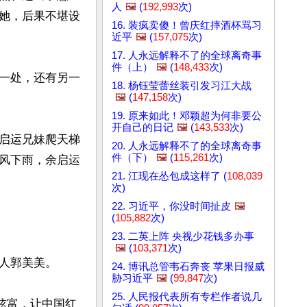
人
🖼️
(
192,993
次)
她，后果不堪设
16. 装疯卖傻！曾庆红摔酒杯骂习
近平
🖼️
(
157,075
次)
17. 人永远解释不了的全球离奇事
件（上）
🖼️
(
148,433
次)
一处，还有另一
18. 杨钰莹蕾丝装引发习江大战
🖼️
(
147,158
次)
19. 原来如此！邓颖超为何非要公
开自己的日记
🖼️
(
143,533
次)
启运兄妹爬天梯
20. 人永远解释不了的全球离奇事
件（下）
🖼️
(
115,261
次)
风下雨，余启运
21. 江现在怂包成这样了 (
108,039
次)
22. 习近平，你没时间扯皮
🖼️
(
105,882
次)
23. 二英上阵 央视少花钱多办事
🖼️
(
103,371
次)
人郭美美。

24. 博讯总管韦石奔丧 苹果日报威
胁习近平
🖼️
(
99,847
次)
25. 人民报代表所有专栏作者说几
的炫富，让中国红