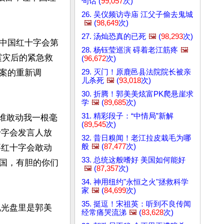
句话 (
99,057
次)
26. 吴仪频访寺庙 江父子偷去鬼城
🖼️
(
98,649
次)
27. 汤灿恐真的已死
🖼️
(
98,293
次)
28. 杨钰莹巡演 碍着老江筋疼
🖼️
震灾后的紧急救
(
96,672
次)
29. 灭门！原鹿邑县法院院长被亲
案的重新调
儿杀死
🖼️
(
93,018
次)
30. 折腾！郭美美炫富PK爬悬崖求
学
🖼️
(
89,685
次)
31. 精彩段子：“中情局”新解
美谁敢动我一根毫
(
89,545
次)
十字会发言人放
32. 昔日糗闻！老江拉皮栽毛为哪
般
🖼️
(
87,477
次)
要红十字会敢动
33. 总统这般嗜好 美国如何能好
国，有胆的你们
🖼️
(
87,357
次)
34. 神用纽约"永恒之火"拯救科学
家
🖼️
(
84,699
次)
35. 挺逗！宋祖英：听到不良传闻
说光盘里是郭美
经常痛哭流涕
🖼️
(
83,628
次)