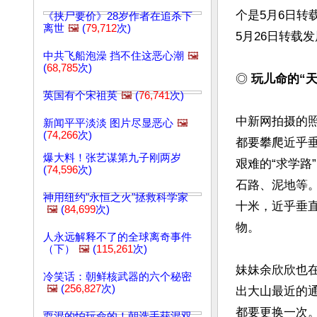
个是5月6日转
《挟尸要价》28岁作者在追杀下
离世
🖼️
(
79,712
次)
5月26日转载
中共飞船泡澡 挡不住这恶心潮
🖼️
(
68,785
次)
◎ 
玩儿命的“天
英国有个宋祖英
🖼️
(
76,741
次)
中新网拍摄的
新闻平平淡淡 图片尽显恶心
🖼️
(
74,266
次)
都要攀爬近乎
爆大料！张艺谋第九子刚两岁
艰难的“求学路
(
74,596
次)
石路、泥地等
神用纽约"永恒之火"拯救科学家
十米，近乎垂
🖼️
(
84,699
次)
物。

人永远解释不了的全球离奇事件
（下）
🖼️
(
115,261
次)
妹妹余欣欣也
冷笑话：朝鲜核武器的六个秘密
🖼️
(
256,827
次)
出大山最近的
都要更换一次
耍混的怕玩命的！朝选手获混双