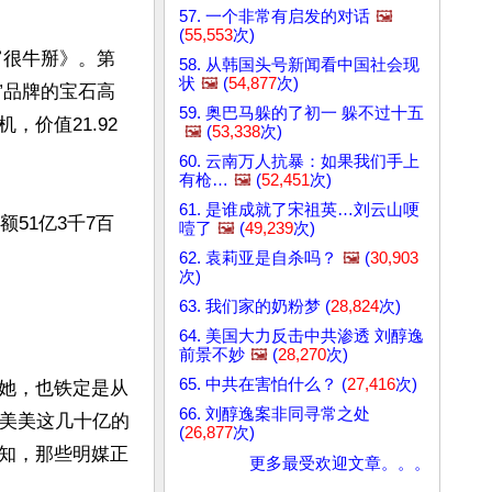
57. 一个非常有启发的对话
🖼️
(
55,553
次)
富很牛掰》。第
58. 从韩国头号新闻看中国社会现
状
🖼️
(
54,877
次)
i”品牌的宝石高
59. 奥巴马躲的了初一 躲不过十五
机，价值21.92
🖼️
(
53,338
次)
60. 云南万人抗暴：如果我们手上
有枪…
🖼️
(
52,451
次)
61. 是谁成就了宋祖英…刘云山哽
额51亿3千7百
噎了
🖼️
(
49,239
次)
62. 袁莉亚是自杀吗？
🖼️
(
30,903
次)
63. 我们家的奶粉梦 (
28,824
次)
64. 美国大力反击中共渗透 刘醇逸
前景不妙
🖼️
(
28,270
次)
65. 中共在害怕什么？ (
27,416
次)
她，也铁定是从
66. 刘醇逸案非同寻常之处
郭美美这几十亿的
(
26,877
次)
知，那些明媒正
更多最受欢迎文章。。。