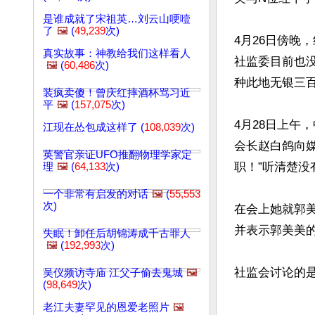
是谁成就了宋祖英…刘云山哽噎
了
🖼️
(
49,239
次)
4月26日傍晚
真实故事：神教给我们这样看人
社监委目前也
🖼️
(
60,486
次)
种此地无银三百
装疯卖傻！曾庆红摔酒杯骂习近
平
🖼️
(
157,075
次)
4月28日上午
江现在怂包成这样了 (
108,039
次)
会长赵白鸽向媒
英警官亲证UFO推翻物理学家定
职！”听清楚没
理
🖼️
(
64,133
次)
一个非常有启发的对话
🖼️
(
55,553
次)
在会上她就郭美
并表示郭美美的
失眠！卸任后胡锦涛成千古罪人
🖼️
(
192,993
次)
吴仪频访寺庙 江父子偷去鬼城
🖼️
(
98,649
次)
老江夫妻罕见的恩爱老照片
🖼️