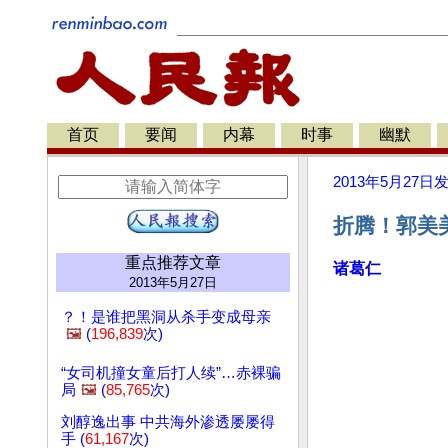
首页
要闻
内幕
时事
幽默
2013年5月27日
折腾！郭美
重点推荐文章
诸葛仁
2013年5月27日
？！是谁把黑洞从杀手变成母亲
🖼️
(
196,839
次)
“女司机撞女童后打人续”…赤裸骗
局
🖼️
(
85,765
次)
刘醇逸出事 中共海外渗透屡屡得
手 (
61,167
次)