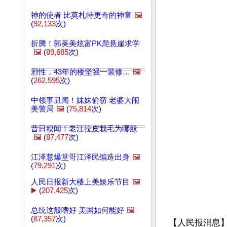
神的使者 比莫札特更奇的神童
🖼️
(
92,133
次)
折腾！郭美美炫富PK爬悬崖求学
🖼️
(
89,685
次)
邪性，43年的楼坚强一装修…
🖼️
(
262,595
次)
中领事丑闻！妹妹偷窃 老婆大闹
美警局
🖼️
(
75,814
次)
昔日糗闻！老江拉皮栽毛为哪般
🖼️
(
87,477
次)
江泽慧爆堂哥江泽民编造出身
🖼️
(
79,291
次)
人民日报新大楼上美娱乐节目
🖼️
▶️
(
207,425
次)
总统这般嗜好 美国如何能好
🖼️
(
87,357
次)
【人民报消息】