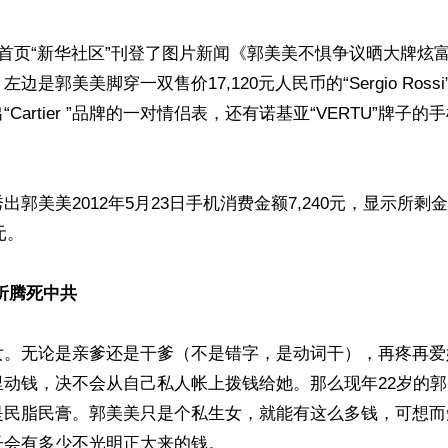
网首页“新华社区”刊登了图片新闻《郭美美不惧争议晒大牌炫
边是郭美美脚穿一双售价17,120元人民币的“Sergio Ross
Cartier ”品牌的一对情侣表，还有诺基亚“VERTU”牌子的手
郭美美2012年5月23日手机消费金额7,240元，显示所剩金
元。

折腾死中共
女。无论是亲爹还是干爹（不是错字，是动词干），再疼再爱
里动钱，决不会从自己私人帐上拨钱给她。那么现年22岁的
是民脂民膏。郭美美只是个私生女，就能有这么多钱，可想而
会有多少不光明正大来的钱。
