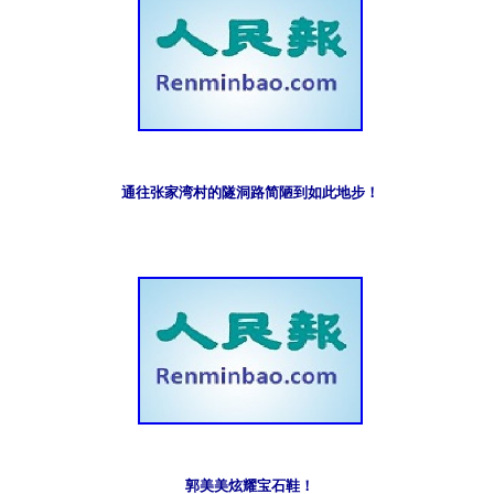
通往张家湾村的隧洞路简陋到如此地步！
郭美美炫耀宝石鞋！