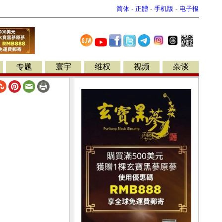
简体
-
正體
-
手机版
-
电子报
专题
寰宇
维权
视频
杂谈