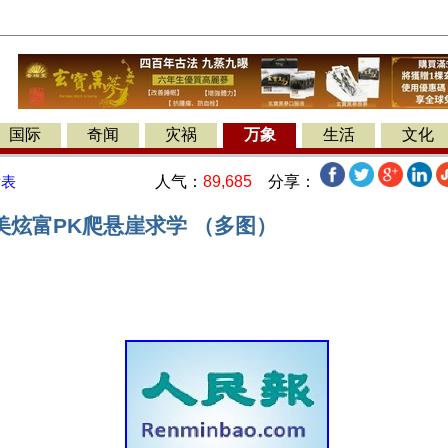
国际
奇闻
灾祸
万象
生活
文化
人气：
89,685
分享：
发表
美炫富PK爬悬崖求学 （多图）