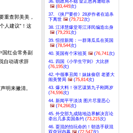
36. 朝政局不稳 金正恩再遭暗杀
🖼️
(
83,449
次)
37. 《挟尸要价》28岁作者在追杀
说要重查郭美美，
下离世
🖼️
(
79,712
次)
个人建议”！这
38. 江泽慧爆堂哥江泽民编造出身
🖼️
(
79,291
次)
39. 忸捏新闻：一群薄瓜瓜在英国
🖼️
(
78,544
次)
中国红会常务副
40. 英国有个宋祖英
🖼️
(
76,741
次)
，我自动请求辞
41. 四国《小学生守则》大比拼
(
76,195
次)
42. 中领事丑闻！妹妹偷窃 老婆大
闹美警局
🖼️
(
75,814
次)
43. 爆大料！张艺谋第九子刚两岁
重声明来撇清。
(
74,596
次)
44. 新闻平平淡淡 图片尽显恶心
🖼️
(
74,266
次)
45. 外交部九成陆地边界解决言论
牵出几多卖国条约 (
73,215
次)
46. 耍混的怕玩命的！朝选手获混
双夺冠内幕
🖼️
(
72,547
次)