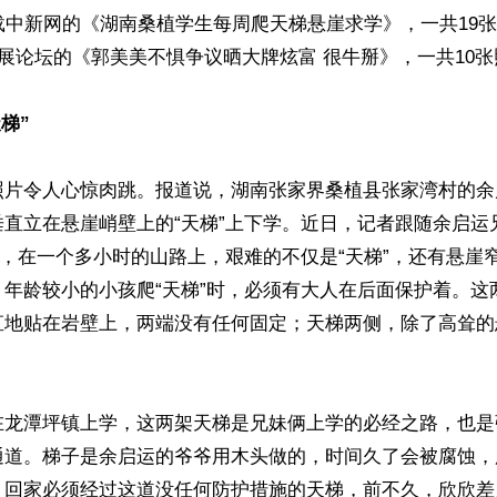
载中新网的《湖南桑植学生每周爬天梯悬崖求学》，一共19
发展论坛的《郭美美不惧争议晒大牌炫富 很牛掰》，一共10张
梯”
照片令人心惊肉跳。报道说，湖南张家界桑植县张家湾村的余
垂直立在悬崖峭壁上的“天梯”上下学。近日，记者跟随余启运
”，在一个多小时的山路上，艰难的不仅是“天梯”，还有悬崖
。年龄较小的小孩爬“天梯”时，必须有大人在后面保护着。这
直地贴在岩壁上，两端没有任何固定；天梯两侧，除了高耸的
在龙潭坪镇上学，这两架天梯是兄妹俩上学的必经之路，也是
通道。梯子是余启运的爷爷用木头做的，时间久了会被腐蚀，
。回家必须经过这道没任何防护措施的天梯，前不久，欣欣差