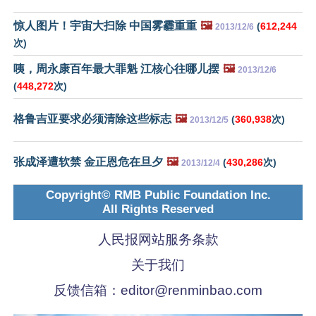
惊人图片！宇宙大扫除 中国雾霾重重
🖼️
(
612,244
2013/12/6
次)
咦，周永康百年最大罪魁 江核心往哪儿摆
🖼️
2013/12/6
(
448,272
次)
格鲁吉亚要求必须清除这些标志
🖼️
(
360,938
次)
2013/12/5
张成泽遭软禁 金正恩危在旦夕
🖼️
(
430,286
次)
2013/12/4
Copyright© RMB Public Foundation Inc.
All Rights Reserved
人民报网站服务条款
关于我们
反馈信箱：
editor@renminbao.com