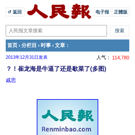
↺ 返回 
电子报
正體版
首页
分栏目
时事
文章
›
›
›
：
2013年12月31日
发表
人气：
114,780
？！崔龙海是牛逼了还是歇菜了(多图)
戚思