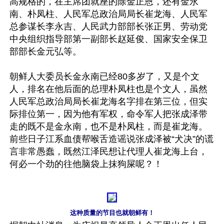
高规格的，在主席团就座的除金正恩，还有金永
南、朴凤柱、人民军总政治局局长崔龙海、人民军
总参谋长李永吉、人民武力部部长张正男、劳动党
中央组织指导部第一副部长赵延俊、国家安全保卫
部部长金元弘等。

朝鲜人大委员长金永南已经80多岁了，又是个文
人，排名在他后面的总理朴凤柱也是个文人，虽然
人民军总政治局局长崔龙海名字排在第三位，但实
际排位第一，因为他有军权，命令军人把张成泽带
走的既不是金永南，也不是朴凤柱，而是崔龙海。
前些日子江系血债帮喉舌造谣说张成泽被“犬决”的谎
言非常愚蠢，既然江泽民想让代理人崔龙海上台，
何必一个劲的往他脑袋上抹狗屎呢？！

这种质量的节目也就朝鲜有！