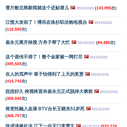
雪片般北韩新闻就这个还贴谱儿
🖼️
(
133,995
次)
2013/12/23
江慌大发劲了！博讯在洛杉矶洽购电视台
🖼️
2013/12/22
(
116,550
次)
崔永元离开殃视 方舟子帮了大忙
🖼️
(
84,486
次)
2013/12/21
这个谣传不得了！整个金家被一网打尽
🖼️
2013/12/20
(
395,505
次)
在人的骂声中 章子怡得到了上天的奖赏
🖼️
2013/12/18
(
415,743
次)
扭捏好久 殃视终宣布崔永元正式脱掉大裤衩
🖼️
2013/12/16
(
368,040
次)
将党性融入血液 BTV台长王晓东51岁死
🖼️
2013/12/15
(
368,757
次)
张成泽被处决 江下一步灭口李雪主
🖼️
(
533,770
2013/12/14