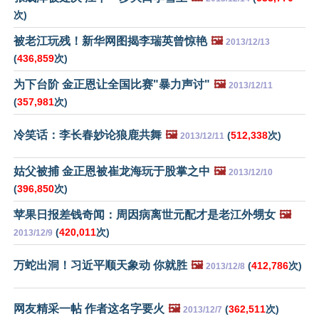
次)
被老江玩残！新华网图揭李瑞英曾惊艳
🖼️
2013/12/13
(
436,859
次)
为下台阶 金正恩让全国比赛"暴力声讨"
🖼️
2013/12/11
(
357,981
次)
冷笑话：李长春妙论狼鹿共舞
🖼️
(
512,338
次)
2013/12/11
姑父被捕 金正恩被崔龙海玩于股掌之中
🖼️
2013/12/10
(
396,850
次)
苹果日报差钱奇闻：周因病离世元配才是老江外甥女
🖼️
(
420,011
次)
2013/12/9
万蛇出洞！习近平顺天象动 你就胜
🖼️
(
412,786
次)
2013/12/8
网友精采一帖 作者这名字要火
🖼️
(
362,511
次)
2013/12/7