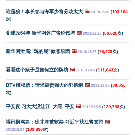
谁是狼！李长春与海军少将分歧太大
🖼️
(
103,164
2013/12/28
次)
党建政64年 新华网这广告说该垮
🖼️
(
66,620
次)
2013/12/28
新华网泄底:"鸡的屁"傲涨原因
🖼️
(
76,423
次)
2013/12/27
看看这个婊子是如何立的牌坊
🖼️
(
111,643
次)
2013/12/26
BTV维权信：请求谴责强大的郭德纲
🖼️
(
80,050
2013/12/25
次)
平安夜 习大大没让江"大哥"平安
🖼️
(
120,793
次)
2013/12/25
博讯挨骂篇：徐才厚被软禁 习近平获江曾支持
🖼️
(
109,696
次)
2013/12/24