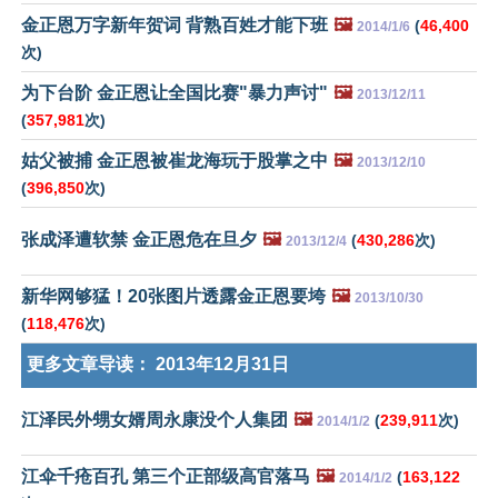
金正恩万字新年贺词 背熟百姓才能下班
🖼️
(
46,400
2014/1/6
次)
为下台阶 金正恩让全国比赛"暴力声讨"
🖼️
2013/12/11
(
357,981
次)
姑父被捕 金正恩被崔龙海玩于股掌之中
🖼️
2013/12/10
(
396,850
次)
张成泽遭软禁 金正恩危在旦夕
🖼️
(
430,286
次)
2013/12/4
新华网够猛！20张图片透露金正恩要垮
🖼️
2013/10/30
(
118,476
次)
更多文章导读：
2013年12月31日
江泽民外甥女婿周永康没个人集团
🖼️
(
239,911
次)
2014/1/2
江伞千疮百孔 第三个正部级高官落马
🖼️
(
163,122
2014/1/2