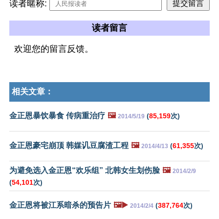
读者暱称:
读者留言
欢迎您的留言反馈。
相关文章：
金正恩暴饮暴食 传病重治疗
🖼️
(
85,159
次)
2014/5/19
金正恩豪宅崩顶 韩媒讥豆腐渣工程
🖼️
(
61,355
次)
2014/4/13
为避免选入金正恩“欢乐组” 北韩女生划伤脸
🖼️
2014/2/9
(
54,101
次)
金正恩将被江系暗杀的预告片
🖼️▶️
(
387,764
次)
2014/2/4