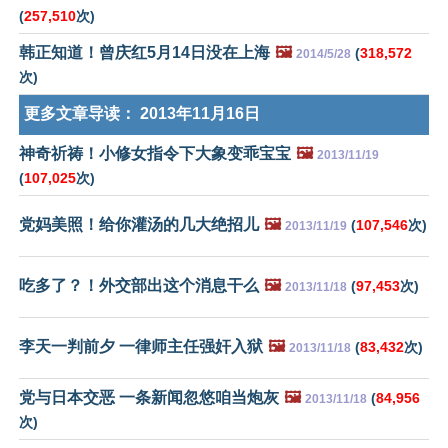
(
257,510
次)
韩正知道！曾庆红5月14日没在上海
🖼️
(
318,572
2014/5/28
次)
更多文章导读：
2013年11月16日
神奇祈祷！小修女指令下大象变乖宝宝
🖼️
2013/11/19
(
107,025
次)
党妈美照！给你灌汤的几大绝招儿
🖼️
(
107,546
次)
2013/11/19
吃多了？！外交部出这个消息干么
🖼️
(
97,453
次)
2013/11/18
李天一判前夕 一律师主任强奸入狱
🖼️
(
83,432
次)
2013/11/18
党与日本交恶 一条新闻忽悠咱当炮灰
🖼️
(
84,956
2013/11/18
次)