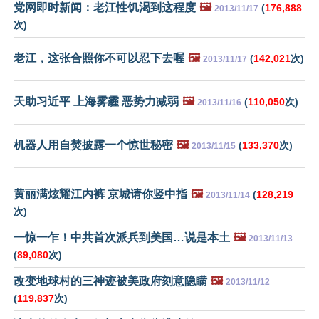
党网即时新闻：老江性饥渴到这程度
🖼️
(
176,888
2013/11/17
次)
老江，这张合照你不可以忍下去喔
🖼️
(
142,021
次)
2013/11/17
天助习近平 上海雾霾 恶势力减弱
🖼️
(
110,050
次)
2013/11/16
机器人用自焚披露一个惊世秘密
🖼️
(
133,370
次)
2013/11/15
黄丽满炫耀江内裤 京城请你竖中指
🖼️
(
128,219
2013/11/14
次)
一惊一乍！中共首次派兵到美国…说是本土
🖼️
2013/11/13
(
89,080
次)
改变地球村的三神迹被美政府刻意隐瞒
🖼️
2013/11/12
(
119,837
次)