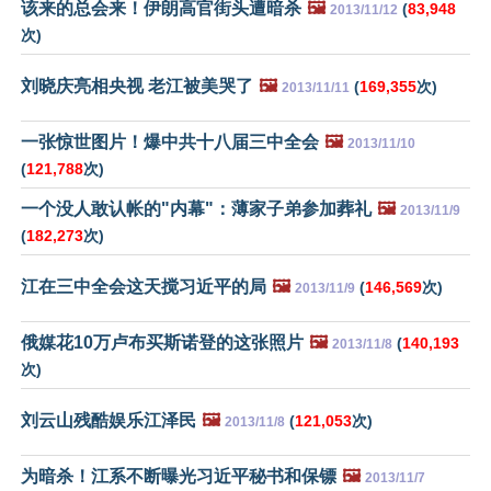
该来的总会来！伊朗高官街头遭暗杀
🖼️
(
83,948
2013/11/12
次)
刘晓庆亮相央视 老江被美哭了
🖼️
(
169,355
次)
2013/11/11
一张惊世图片！爆中共十八届三中全会
🖼️
2013/11/10
(
121,788
次)
一个没人敢认帐的"内幕"：薄家子弟参加葬礼
🖼️
2013/11/9
(
182,273
次)
江在三中全会这天搅习近平的局
🖼️
(
146,569
次)
2013/11/9
俄媒花10万卢布买斯诺登的这张照片
🖼️
(
140,193
2013/11/8
次)
刘云山残酷娱乐江泽民
🖼️
(
121,053
次)
2013/11/8
为暗杀！江系不断曝光习近平秘书和保镖
🖼️
2013/11/7