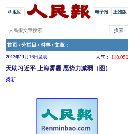
↺ 返回 
电子报
正體版
首页
分栏目
时事
文章
›
›
›
：
2013年11月16日
发表
人气：
110,050
天助习近平 上海雾霾 恶势力减弱（图）
梁新