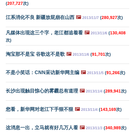
(
207,727
次)
江系消化不良 新疆放屁崩在山西
🖼️
(
280,927
次)
2013/11/7
凡媒体出现这三个字，老江都追着看
🖼️
(
130,408
2013/11/6
次)
淘宝那不是宝 谷歌这不是歌
🖼️
(
91,701
次)
2013/11/6
不是小笑话：CNN采访新华网主编
🖼️
(
91,266
次)
2013/11/5
长沙出现触目惊心的雾霾总有道理
🖼️
(
289,941
次)
2013/11/4
您看，新华网对老江下手狠不狠
🖼️
(
143,169
次)
2013/11/4
这消息一出，立马就有好几万人看
🖼️
(
340,989
次)
2013/11/3