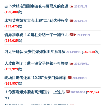
占卜术精准预测拿破仑与薄熙来的命运
🖼️
2013/11/3
(
129,480
次)
宋祖英在妇女大会上犯"二"到这种程度
🖼️
2013/11/2
(
133,475
次)
诡异加蹊跷！孟建柱外访一字一蹦豆儿
🖼️▶️
2013/11/1
(
234,025
次)
习近平确认 天安门爆炸案由江系导演
(
152,645
次)
2013/10/31
人皮白剥了！薄一波父子俩都不可救要
🖼️
2013/10/31
(
132,923
次)
现场目击者还原“10.28”天安门爆炸案
🖼️
2013/10/31
(
269,957
次)
！你要看爆炸袭击高清图片…上这儿
🖼️
(
272,924
2013/10/30
次)