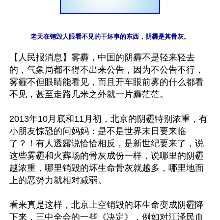
老天在销毁人眼看不见的干坏事的东西，阴霾是其骨灰。
【人民报消息】雾霾，中国的阴霾不是轻来轻去
的，气象局都不得不出来公告，因为不公告不行，
雾霾不但眼睛能看见，而且开车眼前雾的什么都看
不见，甚至走路几米之外就一片霾茫茫。

2013年10月底和11月初，北京的阴霾特别浓重，有
小朋友惊恐的问妈妈：是不是世界末日要来临
了？！有人透露说恰恰相反，是新世纪要来了，说
这些雾霾和火葬场的骨灰成份一样，说哪里的阴霾
越浓重，哪里销毁的坏生命骨灰就越多，哪里地面
上的恶势力就相对减弱。

看来真是这样，北京上空销毁的坏生命变成阴霾降
下来，三中全会的一些《决定》，例如对江泽民血