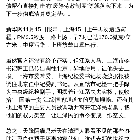
债帮有直接打击的“废除劳教制度”等就落实下来，为
下一步彻底清算奠定基础。

新华网11月15日报导，上海15日上午再次遭遇雾
霾，PM2.5浓度一路上扬，早7时已达170.6微克/立
方米，中度污染，上班族戴口罩出行。

虽然官方还没有给予证实，但江系人马、上海市委
书记韩正已传出调往北京，异地使用，让他失去土
壤。上海市委常委、上海纪检委书记杨晓渡据报被
调往北京任中纪委副书记。从直辖市纪检一把手降
为中央级纪检副手，明摆着让江系失去实权，使收
拾“中国第一贪”江绵恒的通道变的更加顺畅。还有其
他上海帮的主要人员被调动并离开江泽民老巢，把
他们的权力架空，让江泽民的命令变成一纸空文。

总之，天降阴霾是老天在清理人眼看不见的那些协
助江系血债帮干坏事的家伙们，这代表新的世纪快