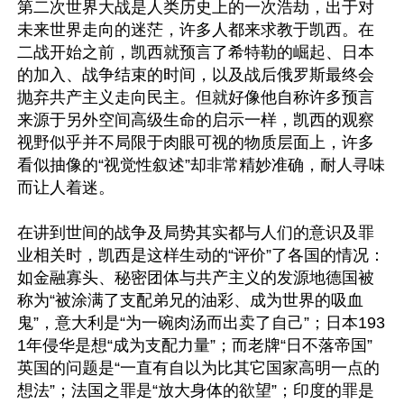
第二次世界大战是人类历史上的一次浩劫，出于对
未来世界走向的迷茫，许多人都来求教于凯西。在
二战开始之前，凯西就预言了希特勒的崛起、日本
的加入、战争结束的时间，以及战后俄罗斯最终会
抛弃共产主义走向民主。但就好像他自称许多预言
来源于另外空间高级生命的启示一样，凯西的观察
视野似乎并不局限于肉眼可视的物质层面上，许多
看似抽像的“视觉性叙述”却非常精妙准确，耐人寻味
而让人着迷。

在讲到世间的战争及局势其实都与人们的意识及罪
业相关时，凯西是这样生动的“评价”了各国的情况：
如金融寡头、秘密团体与共产主义的发源地德国被
称为“被涂满了支配弟兄的油彩、成为世界的吸血
鬼”，意大利是“为一碗肉汤而出卖了自己”；日本193
1年侵华是想“成为支配力量”；而老牌“日不落帝国”
英国的问题是“一直有自以为比其它国家高明一点的
想法”；法国之罪是“放大身体的欲望”；印度的罪是