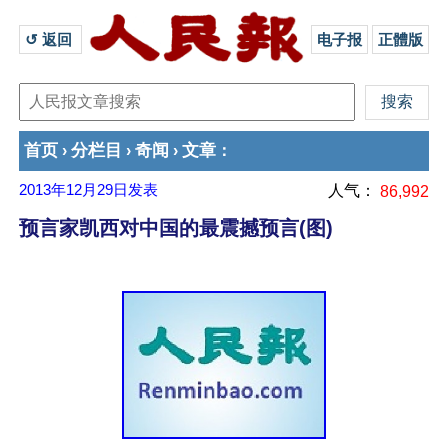
↺ 返回 
电子报
正體版
首页
分栏目
奇闻
文章
›
›
›
：
2013年12月29日
发表
人气：
86,992
预言家凯西对中国的最震撼预言(图)