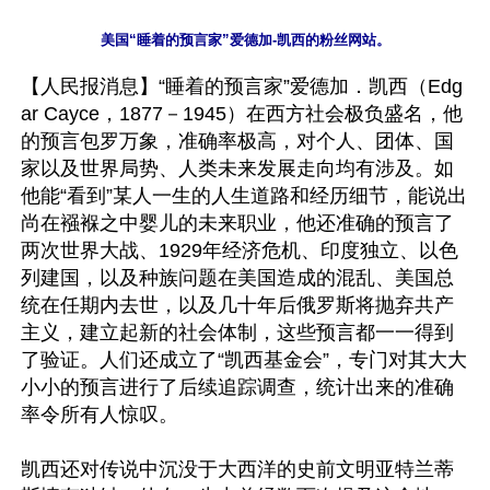
美国“睡着的预言家”爱德加-凯西的粉丝网站。
【人民报消息】“睡着的预言家”爱德加．凯西（Edg
ar Cayce，1877－1945）在西方社会极负盛名，他
的预言包罗万象，准确率极高，对个人、团体、国
家以及世界局势、人类未来发展走向均有涉及。如
他能“看到”某人一生的人生道路和经历细节，能说出
尚在襁褓之中婴儿的未来职业，他还准确的预言了
两次世界大战、1929年经济危机、印度独立、以色
列建国，以及种族问题在美国造成的混乱、美国总
统在任期内去世，以及几十年后俄罗斯将抛弃共产
主义，建立起新的社会体制，这些预言都一一得到
了验证。人们还成立了“凯西基金会”，专门对其大大
小小的预言进行了后续追踪调查，统计出来的准确
率令所有人惊叹。

凯西还对传说中沉没于大西洋的史前文明亚特兰蒂