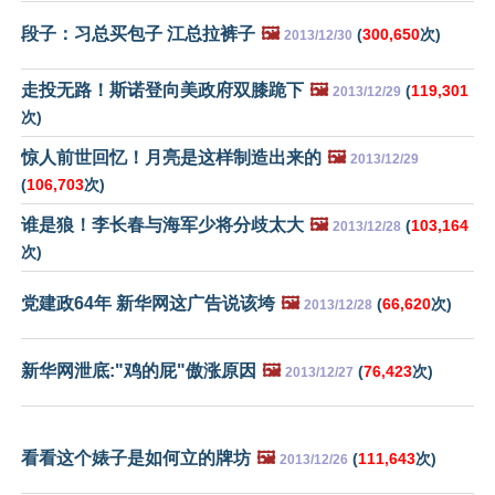
段子：习总买包子 江总拉裤子
🖼️
(
300,650
次)
2013/12/30
走投无路！斯诺登向美政府双膝跪下
🖼️
(
119,301
2013/12/29
次)
惊人前世回忆！月亮是这样制造出来的
🖼️
2013/12/29
(
106,703
次)
谁是狼！李长春与海军少将分歧太大
🖼️
(
103,164
2013/12/28
次)
党建政64年 新华网这广告说该垮
🖼️
(
66,620
次)
2013/12/28
新华网泄底:"鸡的屁"傲涨原因
🖼️
(
76,423
次)
2013/12/27
看看这个婊子是如何立的牌坊
🖼️
(
111,643
次)
2013/12/26