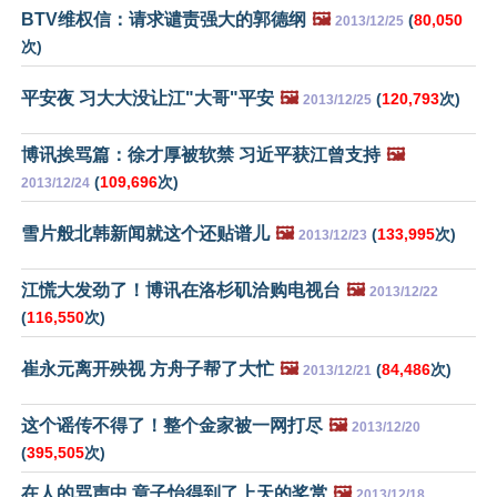
BTV维权信：请求谴责强大的郭德纲
🖼️
(
80,050
2013/12/25
次)
平安夜 习大大没让江"大哥"平安
🖼️
(
120,793
次)
2013/12/25
博讯挨骂篇：徐才厚被软禁 习近平获江曾支持
🖼️
(
109,696
次)
2013/12/24
雪片般北韩新闻就这个还贴谱儿
🖼️
(
133,995
次)
2013/12/23
江慌大发劲了！博讯在洛杉矶洽购电视台
🖼️
2013/12/22
(
116,550
次)
崔永元离开殃视 方舟子帮了大忙
🖼️
(
84,486
次)
2013/12/21
这个谣传不得了！整个金家被一网打尽
🖼️
2013/12/20
(
395,505
次)
在人的骂声中 章子怡得到了上天的奖赏
🖼️
2013/12/18