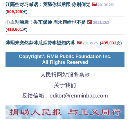
江隔空对习喊话：我舔你脚后跟 你别倒党
🖼️
2013/12/3
(
509,105
次)
心血别沸腾！丢车保帅 周永康啥也不是
🖼️
2013/12/3
(
418,601
次)
薄熙来突然弃薄瓜瓜赞李望知内幕
🖼️
(
495,033
次)
2013/12/2
Copyright© RMB Public Foundation Inc.
All Rights Reserved
人民报网站服务条款
关于我们
反馈信箱：
editor@renminbao.com