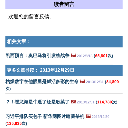
读者留言
欢迎您的留言反馈。
相关文章：
凯西预言：奥巴马将引发核战争
🖼️
(
65,801
次)
2012/8/18
更多文章导读：
2013年12月29日
枯燥数字在他眼里是鲜活多彩的生命
🖼️
(
84,800
2013/12/31
次)
？！崔龙海是牛逼了还是歇菜了
🖼️
(
114,780
次)
2013/12/31
习近平排队买包子 新华网图片暗藏杀机
🖼️
2013/12/30
(
135,835
次)