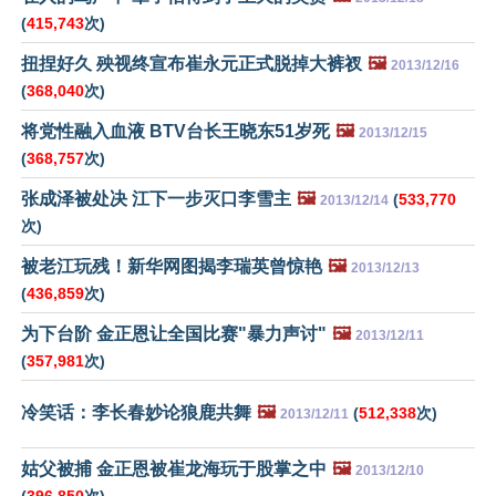
(
415,743
次)
扭捏好久 殃视终宣布崔永元正式脱掉大裤衩
🖼️
2013/12/16
(
368,040
次)
将党性融入血液 BTV台长王晓东51岁死
🖼️
2013/12/15
(
368,757
次)
张成泽被处决 江下一步灭口李雪主
🖼️
(
533,770
2013/12/14
次)
被老江玩残！新华网图揭李瑞英曾惊艳
🖼️
2013/12/13
(
436,859
次)
为下台阶 金正恩让全国比赛"暴力声讨"
🖼️
2013/12/11
(
357,981
次)
冷笑话：李长春妙论狼鹿共舞
🖼️
(
512,338
次)
2013/12/11
姑父被捕 金正恩被崔龙海玩于股掌之中
🖼️
2013/12/10