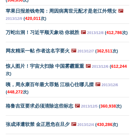
(
396,850
次)
苹果日报差钱奇闻：周因病离世元配才是老江外甥女
🖼️
(
420,011
次)
2013/12/9
万蛇出洞！习近平顺天象动 你就胜
🖼️
(
412,786
次)
2013/12/8
网友精采一帖 作者这名字要火
🖼️
(
362,511
次)
2013/12/7
惊人图片！宇宙大扫除 中国雾霾重重
🖼️
(
612,244
2013/12/6
次)
咦，周永康百年最大罪魁 江核心往哪儿摆
🖼️
2013/12/6
(
448,272
次)
格鲁吉亚要求必须清除这些标志
🖼️
(
360,938
次)
2013/12/5
张成泽遭软禁 金正恩危在旦夕
🖼️
(
430,286
次)
2013/12/4