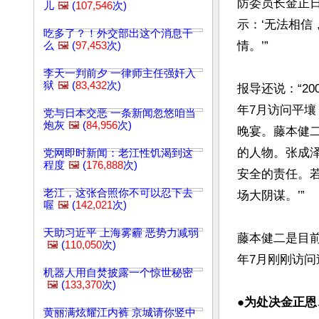
防委员长金正
儿
🖼️
(
107,546
次)
示：‘无法相
吃多了？！外交部出这个消息干
情。’”

么
🖼️
(
97,453
次)
李天一判前夕 一律师主任强奸入
狱
🖼️
(
83,432
次)
报导还说：“2
年7月访问平
党与日本交恶 一条新闻忽悠咱当
炮灰
🖼️
(
84,956
次)
晚宴。藤本健
的人物。张成
党网即时新闻：老江性饥渴到这
程度
🖼️
(
176,888
次)
安全的责任。
老江，这张合照你不可以忍下去
场大阴谋。’”

喔
🖼️
(
142,021
次)
天助习近平 上海雾霾 恶势力减弱
藤本健二是目前
🖼️
(
110,050
次)
年7月刚刚访问
机器人用自焚披露一个惊世秘密
🖼️
(
133,370
次)
●
为处决金正恩
黄丽满炫耀江内裤 京城请你竖中