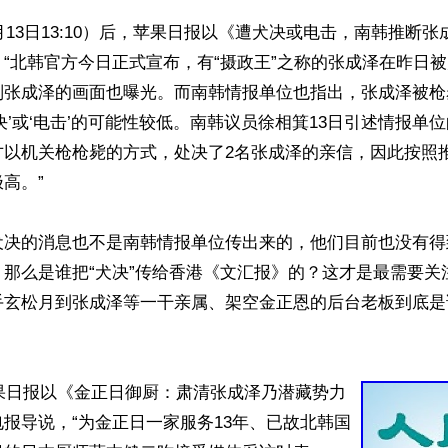
2月13日13:10）后，苹果日报以《遭犬决或电击，南韩推断
“北韩官方今日正式宣布，有“摄政王”之称的张成泽在昨日
判张成泽的画面也曝光。而南韩情报单位也指出，张成泽被枪
决’或‘电击’的可能性较低。南韩议员徐相箕13日引述情报单
才以机关枪枪毙的方式，处决了2名张成泽的亲信，因此按照
高。”

犬决的消息也不是南韩情报单位传出来的，他们目前也没有得
。那么是谁把“犬决”传给香港《文汇报》的？这才是最需要关
手玄松月到张成泽等一干亲属、架空金正恩的后台老板到底是
苹果日报以《金正日御厨：肃清张成泽乃潜藏势力
报导说，“为金正日一家服务13年、已故北韩国