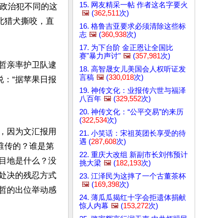
15. 网友精采一帖 作者这名字要火
杀政治犯不同的这
🖼️
(
362,511
次)
东北猎犬撕咬，直
16. 格鲁吉亚要求必须清除这些标
志
🖼️
(
360,938
次)
17. 为下台阶 金正恩让全国比
赛"暴力声讨"
🖼️
(
357,981
次)
正哲亲率护卫队逮
18. 高智晟女儿美国会人权听证发
言稿
🖼️
(
330,018
次)
说：“据苹果日报
19. 神传文化：业报传六世与福泽
八百年
🖼️
(
329,552
次)
20. 神传文化：“公平交易”的来历
(
322,534
次)
，因为文汇报用
21. 小笑话：宋祖英团长享受的待
遇 (
287,608
次)
谁传的？谁是第
22. 重庆大改组 新副市长刘伟预计
目地是什么？没
挑大梁
🖼️
(
182,193
次)
处决的残忍方式
23. 江泽民为这摔了一个古董茶杯
🖼️
(
169,398
次)
哲的出位举动感
24. 薄瓜瓜揭红十字会拒遗体捐献
惊人内幕
🖼️
(
153,272
次)