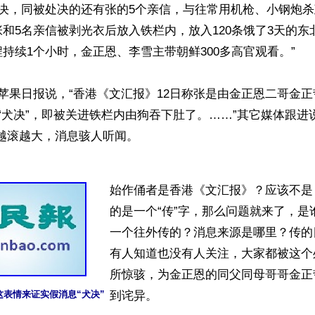
处决，同被处决的还有张的5个亲信，与往常用机枪、小钢炮
。张和5名亲信被剥光衣后放入铁栏内，放入120条饿了3天的
持续1个小时，金正恩、李雪主带朝鲜300多高官观看。”

0:20苹果日报说，“香港《文汇报》12日称张是由金正恩二哥金
“犬决”，即被关进铁栏内由狗吞下肚了。……”其它媒体跟进
越滚越大，消息骇人听闻。 

始作俑者是香港《文汇报》？应该不是
的是一个“传”字，那么问题就来了，是
一个往外传的？消息来源是哪里？传的
有人知道也没有人关注，大家都被这个
所惊骇，为金正恩的同父同母哥哥金正
表情来证实假消息“犬决” 
到诧异。
