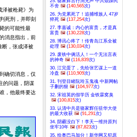
25. 骆家辉言行润无声 中共烦躁民
不舍
🖼️
(
140,565
次)
张成泽被枪毙》为
26. 为党累死了！追捕维族人 47岁
被判死刑，并即刻
猝死
🖼️
(
137,254
次)
27. 李嘉诚：内心的富贵，才是真
毙的可能性最
富贵
🖼️
(
130,228
次)
位的消息指出，前
28. 博讯心疼了！传青岛江系全被
处理
🖼️
(
130,034
次)
推断，张成泽被
29. 废铁中俩活人！一个无法言表
的神奇
🖼️
(
116,839
次)
30. 江完蛋了，先给张艺谋上一道
冷盘
🖼️
(
110,909
次)
到确切消息，仅
31. 刊登目睹阮玲玉鬼魂 中新网帖
注的问题，阴谋
子删的狠
🖼️
(
104,977
次)
谁，他最终要达
32. 宋祖英的假学历 金铁霖窝臭
🖼️
(
100,815
次)
33. 认清中共是骆家辉任驻华大使
的最大收获
🖼️
(
91,291
次)
34. 阴霾没白下！李天一维持原判
坐牢10年
🖼️
(
87,823
次)
35. 给奥巴马加分！新华网又犯原