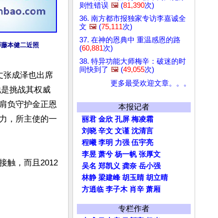
则性错误
🖼️
(
81,390
次)
36. 南方都市报独家专访李嘉诚全
文
🖼️
(
75,111
次)
37. 在神的恩典中 重温感恩的路
师藤本健二近照
(
60,881
次)
38. 特异功能大师梅辛：破迷的时
间快到了
🖼️
(
49,055
次)
丈张成泽也出席
更多最受欢迎文章。。。
他是挑战其权威
肩负守护金正恩
本报记者
力，所主使的一
丽君
金欣
孔屏
梅凌霜
刘晓
辛文
文谨
沈清言
程曦
李明
力强
伍宇亮
李昱
萧兮
杨一帆
张厚文
触，而且2012
吴名
郑凯义
龚奈
岳小强
林静
梁建峰
胡玉睛
胡立晴
方逍临
李子木
肖辛
萧厢
专栏作者