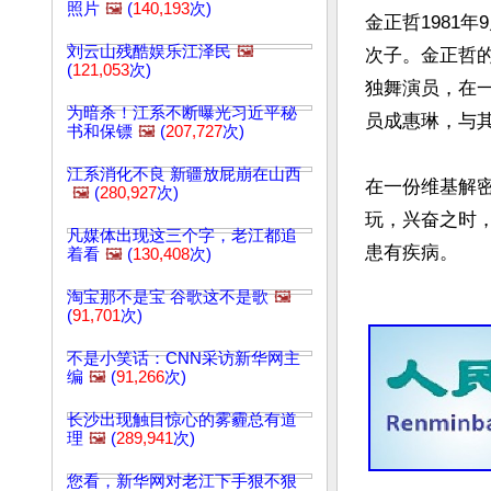
照片
🖼️
(
140,193
次)
金正哲1981
刘云山残酷娱乐江泽民
🖼️
次子。金正哲
(
121,053
次)
独舞演员，在
为暗杀！江系不断曝光习近平秘
员成惠琳，与其
书和保镖
🖼️
(
207,727
次)
江系消化不良 新疆放屁崩在山西
在一份维基解
🖼️
(
280,927
次)
玩，兴奋之时
凡媒体出现这三个字，老江都追
患有疾病。

着看
🖼️
(
130,408
次)
淘宝那不是宝 谷歌这不是歌
🖼️
(
91,701
次)
不是小笑话：CNN采访新华网主
编
🖼️
(
91,266
次)
长沙出现触目惊心的雾霾总有道
理
🖼️
(
289,941
次)
您看，新华网对老江下手狠不狠