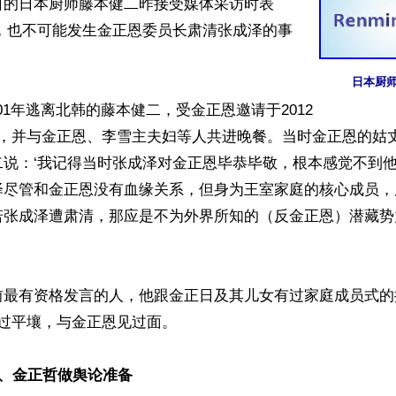
日的日本厨师藤本健二昨接受媒体采访时表
信，也不可能发生金正恩委员长肃清张成泽的事
日本厨
001年逃离北韩的藤本健二，受金正恩邀请于2012
壤，并与金正恩、李雪主夫妇等人共进晚餐。当时金正恩的姑
二说：‘我记得当时张成泽对金正恩毕恭毕敬，根本感觉不到
泽尽管和金正恩没有血缘关系，但身为王室家庭的核心成员，
若张成泽遭肃清，那应是不为外界所知的（反金正恩）潜藏势
最有资格发言的人，他跟金正日及其儿女有过家庭成员式的接
过平壤，与金正恩见过面。

、金正哲做舆论准备