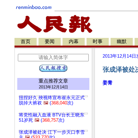
首页
要闻
内幕
时事
幽默
2013年12月14日
张成泽被处
重点推荐文章
姜青
2013年12月14日
扭捏好久 殃视终宣布崔永元正式
脱掉大裤衩
🖼️
(
368,040
次)
将党性融入血液 BTV台长王晓东
51岁死
🖼️
(
368,757
次)
张成泽被处决 江下一步灭口李雪
主
🖼️
(
533,770
次)