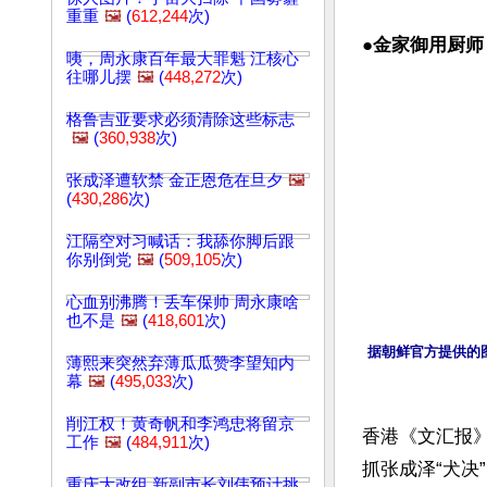
重重
🖼️
(
612,244
次)
●
金家御用厨师
咦，周永康百年最大罪魁 江核心
往哪儿摆
🖼️
(
448,272
次)
格鲁吉亚要求必须清除这些标志
🖼️
(
360,938
次)
张成泽遭软禁 金正恩危在旦夕
🖼️
(
430,286
次)
江隔空对习喊话：我舔你脚后跟
你别倒党
🖼️
(
509,105
次)
心血别沸腾！丢车保帅 周永康啥
也不是
🖼️
(
418,601
次)
据朝鲜官方提供的
薄熙来突然弃薄瓜瓜赞李望知内
幕
🖼️
(
495,033
次)
削江权！黄奇帆和李鸿忠将留京
香港《文汇报》
工作
🖼️
(
484,911
次)
抓张成泽“犬决
重庆大改组 新副市长刘伟预计挑