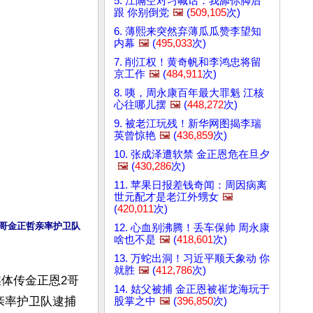
5. 江隔空对习喊话：我舔你脚后
跟 你别倒党
🖼️
(
509,105
次)
6. 薄熙来突然弃薄瓜瓜赞李望知
内幕
🖼️
(
495,033
次)
7. 削江权！黄奇帆和李鸿忠将留
京工作
🖼️
(
484,911
次)
8. 咦，周永康百年最大罪魁 江核
心往哪儿摆
🖼️
(
448,272
次)
9. 被老江玩残！新华网图揭李瑞
英曾惊艳
🖼️
(
436,859
次)
10. 张成泽遭软禁 金正恩危在旦夕
🖼️
(
430,286
次)
11. 苹果日报差钱奇闻：周因病离
世元配才是老江外甥女
🖼️
(
420,011
次)
二哥金正哲亲率护卫队
12. 心血别沸腾！丢车保帅 周永康
啥也不是
🖼️
(
418,601
次)
13. 万蛇出洞！习近平顺天象动 你
就胜
🖼️
(
412,786
次)
媒体传金正恩2哥
14. 姑父被捕 金正恩被崔龙海玩于
亲率护卫队逮捕
股掌之中
🖼️
(
396,850
次)