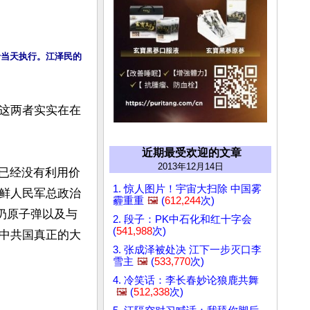
于当天执行。江泽民的
这两者实实在在
近期最受欢迎的文章
2013年12月14日
她已经没有利用价
1. 惊人图片！宇宙大扫除 中国雾
鲜人民军总政治
霾重重
🖼️
(
612,244
次)
扔原子弹以及与
2. 段子：PK中石化和红十字会
(
541,988
次)
中共国真正的大
3. 张成泽被处决 江下一步灭口李
雪主
🖼️
(
533,770
次)
4. 冷笑话：李长春妙论狼鹿共舞
🖼️
(
512,338
次)