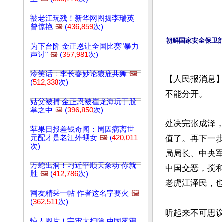
被老江玩残！新华网图揭李瑞英
曾惊艳
🖼️
(
436,859
次)
朝鲜国家安全保卫部
为下台阶 金正恩让全国比赛"暴力
声讨"
🖼️
(
357,981
次)
冷笑话：李长春妙论狼鹿共舞
🖼️
【人民报消息
(
512,338
次)
不能分开。

姑父被捕 金正恩被崔龙海玩于股
掌之中
🖼️
(
396,850
次)
处决完张成泽
苹果日报差钱奇闻：周因病离世
元配才是老江外甥女
🖼️
(
420,011
值了。再下一
次)
局局长、中央
万蛇出洞！习近平顺天象动 你就
中国交恶，搅
胜
🖼️
(
412,786
次)
老虎江泽民，
网友精采一帖 作者这名字要火
🖼️
(
362,511
次)
听起来不可思议
惊人图片！宇宙大扫除 中国雾霾