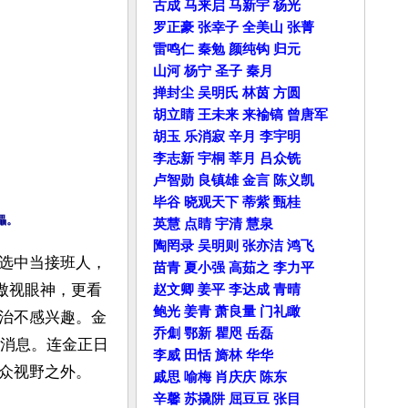
古成
马来启
马新宇
杨光
罗正豪
张幸子
全美山
张菁
雷鸣仁
秦勉
颜纯钩
归元
山河
杨宁
圣子
秦月
掸封尘
吴明氏
林茵
方圆
胡立睛
王未来
来褕镐
曾唐军
胡玉
乐消寂
辛月
李宇明
李志新
宇桐
莘月
吕众铣
卢智勋
良镇雄
金言
陈义凯
毕谷
晓观天下
蒂紫
甄桂
儡。
英慧
点睛
宇清
慧泉
陶罔录
吴明则
张亦洁
鸿飞
选中当接班人，
苗青
夏小强
高茹之
李力平
傲视眼神，更看
赵文卿
姜平
李达成
青晴
鲍光
姜青
萧良量
门礼瞰
治不感兴趣。金
乔劁
鄂新
瞿咫
岳磊
其消息。连金正日
李威
田恬
旖林
华华
众视野之外。

戚思
喻梅
肖庆庆
陈东
辛馨
苏撬阱
屈豆豆
张目