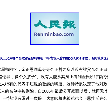
氏三兄弟哪个当政都必须得靠有31年官场人脉的姑父张成泽辅佐，否则就成傀
本厨师回忆，金正恩同母哥哥金正哲之所以没有被父亲金正日
性格懦弱，像个女孩子”。没有人能从其身上看到金氏所特有的
代人特有的代表不屈服的噘起的嘴唇。这种特质决定了他对政
人的名单中被剔除，自2006年最后公开露面以后，就再无
金正哲都没有露过一次脸，这意味着也被弟弟金正恩排斥在公