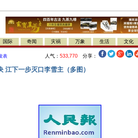
国际
奇闻
灾祸
万象
生活
文化
人气：
533,770
分享：
发表
决 江下一步灭口李雪主（多图）