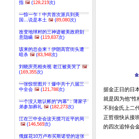
指
🖼️
(
128,219
次)
一惊一乍！中共首次派兵到美
国…说是本土
🖼️
(
89,080
次)
改变地球村的三神迹被美政府刻
意隐瞒
🖼️
(
119,837
次)
该来的总会来！伊朗高官街头遭
暗杀
🖼️
(
83,948
次)
刘晓庆亮相央视 老江被美哭了
🖼️
(
169,355
次)
金
一张惊世图片！爆中共十八届三
据金正日的日
中全会
🖼️
(
121,788
次)
就是因为他“
一个没人敢认帐的"内幕"：薄家子
弟参加葬礼
🖼️
(
182,273
次)
不到金氏上二
正哲很快从接班
江在三中全会这天搅习近平的局
🖼️
(
146,569
次)
的四次追悼会
俄媒花10万卢布买斯诺登的这张