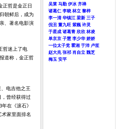
吴莱
马勤
伊冰
齐禅
列金正哲是金正日
诸葛仁
李晓
林立
黎梓
归朝鲜后，成为
李一清
华镇江
梁新
三子
亲、著名电影演
倪丑
董九旺
紫巍
许灵
于星成
诸葛青
欣欣
林凌
单京京
子慧
李少华
娇娇
一位太子党
霍湘
于沛
卢笙
正哲迷上了电
赵大兆
张祁
肖自立
魏芝
报道称，金正哲
梅玉
安平
星、电吉他之王
0日，曾经获得过
03年在《滚石》
艺术家里面排名