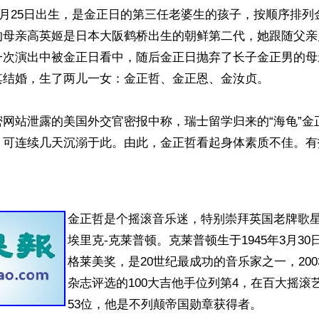
年9月25日出生，是金正日的第三任老婆生的孩子，按顺序排
的母亲高英姬是日本大阪鹤桥出生的朝鲜第二代，她跟随父亲
一次演出中被金正日看中，随后金正日抛弃了长子金正男的母
结婚，生了两儿一女：金正哲、金正恩、金汝贞。 

密网站泄露的美国外交官密报中称，瑞士留学归来的“海龟”金
，可连续几天沉溺于此。由此，金正哲看起身体素质不佳。有
金正哲是个摇滚音乐迷，特别崇拜英国老牌歌
埃里克-克莱普顿。克莱普顿生于1945年3月3
格莱美奖，是20世纪最成功的音乐家之一，20
杂志评选的100大吉他手位列第4，在百大摇滚
53位，他是不列颠帝国勋章获得者。
