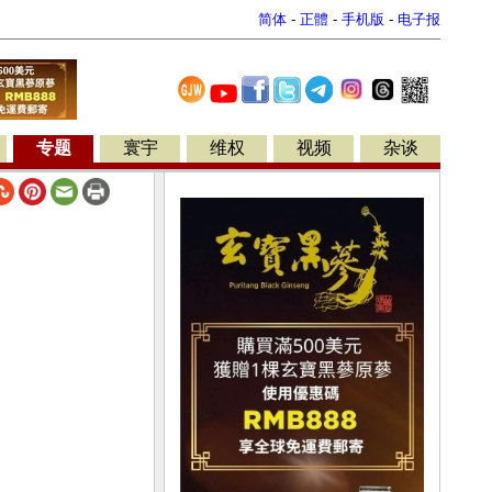
简体
-
正體
-
手机版
-
电子报
专题
寰宇
维权
视频
杂谈