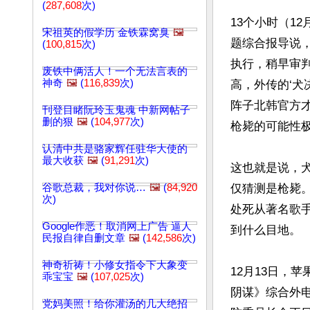
(
287,608
次)
13个小时（1
宋祖英的假学历 金铁霖窝臭
🖼️
题综合报导说，
(
100,815
次)
执行，稍早审
废铁中俩活人！一个无法言表的
神奇
🖼️
(
116,839
次)
高，外传的‘犬
阵子北韩官方
刊登目睹阮玲玉鬼魂 中新网帖子
删的狠
🖼️
(
104,977
次)
枪毙的可能性极
认清中共是骆家辉任驻华大使的
最大收获
🖼️
(
91,291
次)
这也就是说，
谷歌总裁，我对你说…
🖼️
(
84,920
仅猜测是枪毙
次)
处死从著名歌
Google作恶！取消网上广告 逼人
到什么目地。

民报自律自删文章
🖼️
(
142,586
次)
神奇祈祷！小修女指令下大象变
12月13日，
乖宝宝
🖼️
(
107,025
次)
阴谋》综合外电
党妈美照！给你灌汤的几大绝招