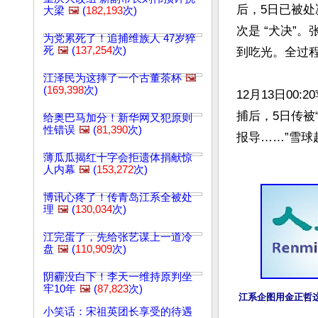
后，5日已被
大梁
🖼️
(
182,193
次)
次是 “犬决”
为党累死了！追捕维族人 47岁猝
死
🖼️
(
137,254
次)
到吃光。全过程
江泽民为这摔了一个古董茶杯
🖼️
(
169,398
次)
12月13日0
捕后，5日传被
给奥巴马加分！新华网又犯原则
性错误
🖼️
(
81,390
次)
报导……”雪球
薄瓜瓜揭红十字会拒遗体捐献惊
人内幕
🖼️
(
153,272
次)
博讯心疼了！传青岛江系全被处
理
🖼️
(
130,034
次)
江完蛋了，先给张艺谋上一道冷
盘
🖼️
(
110,909
次)
阴霾没白下！李天一维持原判坐
牢10年
🖼️
(
87,823
次)
江系企图用金正哲这
小笑话：宋祖英团长享受的待遇