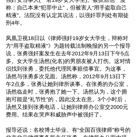
称：自己本来“犯罪中止”，但被害人“用手盗取自己
精液”。法院没有认定其说法，以强奸罪判处有期徒
刑4年。 

凤凰卫视18日以《律师强奸19岁女大学生，辩称对
方“用手盗取精液”》为题转载法制晚报的另一个报导
说，张勇强奸案发生在去年2012年9月13日下午5点
多。女大学生汤然(化名)的男朋友被人打伤。这对情
侣找到张勇，委托他代理民事赔偿事宜。为这事，
汤然与张勇多次见面。汤然称，2012年9月13日下
午2点多，张勇让她到律所谈事。在张勇的办公室，
汤然临走时，张勇抱了她一下。汤然认为，这个拥
抱可能是“礼节性”的，因此没太在意。3个小时后，
汤然又接到张勇电话，让她到律师办公室交2000元
费用。结果在哭声和威胁声中被强奸了。

报导还说：名校博士毕业、有“全国百强律师”称号的