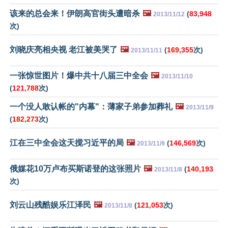
该来的总会来！伊朗高官街头遭暗杀
🖼️
(
83,948
2013/11/12
次)
刘晓庆亮相央视 老江被美哭了
🖼️
(
169,355
次)
2013/11/11
一张惊世图片！爆中共十八届三中全会
🖼️
2013/11/10
(
121,788
次)
一个没人敢认帐的"内幕"：薄家子弟参加葬礼
🖼️
2013/11/9
(
182,273
次)
江在三中全会这天搅习近平的局
🖼️
(
146,569
次)
2013/11/9
俄媒花10万卢布买斯诺登的这张照片
🖼️
(
140,193
2013/11/8
次)
刘云山残酷娱乐江泽民
🖼️
(
121,053
次)
2013/11/8