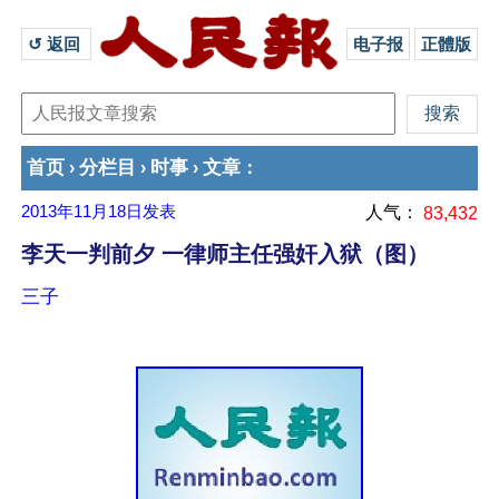
↺ 返回 
电子报
正體版
首页
分栏目
时事
文章
›
›
›
：
2013年11月18日
发表
人气：
83,432
李天一判前夕 一律师主任强奸入狱（图）
三子