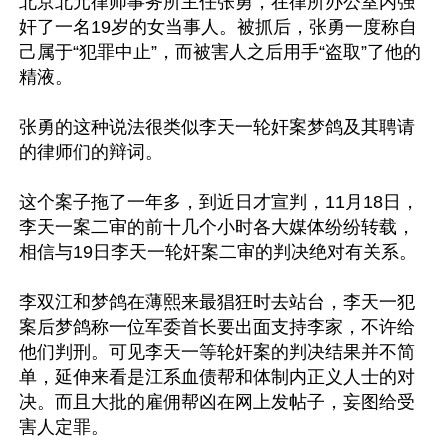
北京北元律师事务所主任张勇，在律所办公室内强
奸了一名19岁的女当事人。被抓后，张勇一度称自
己属于“犯罪中止”，而被害人之后用手“盗取”了他的
精液。 

张勇的这种说法很类似李天一轮奸案梦鸽及其聘请
的律师们的辩词。

这个案子拖了一年多，到近日才宣判，11月18日，
李天一案二审的前十几个小时各大媒体纷纷转载，
相信与19日李天一轮奸案二审的判决绝对有关系。

李双江和梦鸽在薄熙来最猖狂时去站台，李天一犯
案后梦鸽称一位军委首长要出面支持李家，不许给
他们判刑。可见李天一等轮奸案的判决结果并不简
单，延伸来看是江系血债帮和体制内正义人士的对
决。而且大批的雇佣帮凶在网上发帖子，妄图给受
害人定罪。
