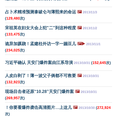
占卜术精准预测拿破仑与薄熙来的命运
🖼️
2013/11/3
(
129,480
次)
宋祖英在妇女大会上犯"二"到这种程度
🖼️
2013/11/2
(
133,475
次)
诡异加蹊跷！孟建柱外访一字一蹦豆儿
🖼️▶️
2013/11/1
(
234,025
次)
习近平确认 天安门爆炸案由江系导演
(
152,645
次)
2013/10/31
人皮白剥了！薄一波父子俩都不可救要
🖼️
2013/10/31
(
132,923
次)
现场目击者还原“10.28”天安门爆炸案
🖼️
2013/10/31
(
269,957
次)
！你要看爆炸袭击高清图片…上这儿
🖼️
(
272,924
2013/10/30
次)