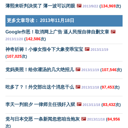
薄熙来听判决笑了 薄一波可以闭眼
🖼️
(
134,969
次)
2013/9/22
更多文章导读：
2013年11月18日
Google作恶！取消网上广告 逼人民报自律自删文章
🖼️
(
142,586
次)
2013/11/20
神奇祈祷！小修女指令下大象变乖宝宝
🖼️
2013/11/19
(
107,025
次)
党妈美照！给你灌汤的几大绝招儿
🖼️
(
107,546
次)
2013/11/19
吃多了？！外交部出这个消息干么
🖼️
(
97,453
次)
2013/11/18
李天一判前夕 一律师主任强奸入狱
🖼️
(
83,432
次)
2013/11/18
党与日本交恶 一条新闻忽悠咱当炮灰
🖼️
(
84,956
2013/11/18
次)