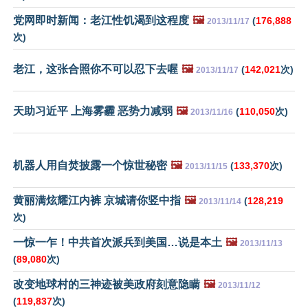
党网即时新闻：老江性饥渴到这程度
🖼️
(
176,888
2013/11/17
次)
老江，这张合照你不可以忍下去喔
🖼️
(
142,021
次)
2013/11/17
天助习近平 上海雾霾 恶势力减弱
🖼️
(
110,050
次)
2013/11/16
机器人用自焚披露一个惊世秘密
🖼️
(
133,370
次)
2013/11/15
黄丽满炫耀江内裤 京城请你竖中指
🖼️
(
128,219
2013/11/14
次)
一惊一乍！中共首次派兵到美国…说是本土
🖼️
2013/11/13
(
89,080
次)
改变地球村的三神迹被美政府刻意隐瞒
🖼️
2013/11/12
(
119,837
次)