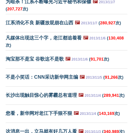
为暗杀！江系不断曝光习近平秘书和保镖
🖼️
2013/11/7
(
207,727
次)
江系消化不良 新疆放屁崩在山西
🖼️
(
280,927
次)
2013/11/7
凡媒体出现这三个字，老江都追着看
🖼️
(
130,408
2013/11/6
次)
淘宝那不是宝 谷歌这不是歌
🖼️
(
91,701
次)
2013/11/6
不是小笑话：CNN采访新华网主编
🖼️
(
91,266
次)
2013/11/5
长沙出现触目惊心的雾霾总有道理
🖼️
(
289,941
次)
2013/11/4
您看，新华网对老江下手狠不狠
🖼️
(
143,169
次)
2013/11/4
这消息一出，立马就有好几万人看
🖼️
(
340,989
次)
2013/11/3