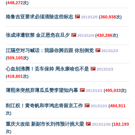
(
448,272
次)
格鲁吉亚要求必须清除这些标志
🖼️
(
360,938
次)
2013/12/5
张成泽遭软禁 金正恩危在旦夕
🖼️
(
430,286
次)
2013/12/4
江隔空对习喊话：我舔你脚后跟 你别倒党
🖼️
2013/12/3
(
509,105
次)
心血别沸腾！丢车保帅 周永康啥也不是
🖼️
2013/12/3
(
418,601
次)
薄熙来突然弃薄瓜瓜赞李望知内幕
🖼️
(
495,033
次)
2013/12/2
削江权！黄奇帆和李鸿忠将留京工作
🖼️
(
484,911
2013/12/1
次)
重庆大改组 新副市长刘伟预计挑大梁
🖼️
(
182,193
2013/11/30
次)