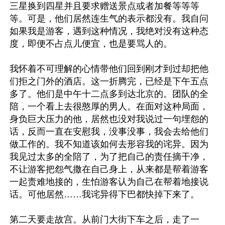
三星换到四星并且要求赠送景点或者加餐等等等
等。可是，他们居然连生气的表示都没有。我自问
如果我是游客，遇到这种情况，我绝对没有这种态
度，即便不占点儿便宜，也是要骂人的。

我怀着不可理解的心情带他们回到刚才到过却把他
们拒之门外的酒店。这一折腾完，已经是下午五点
多了。他们是中午十二点多到达北京的。团队的全
陪，一个看上去很憨厚的男人。在面对这种局面，
身负巨大压力的他，居然也没对我说过一句埋怨的
话，反而一直在安慰我，没事没事，我会去给他们
做工作的。我不知道该如何去形容我的诧异。因为
我见过太多的全陪了，为了把自己的责任摘干净，
不让游客把怨气撒在自己身上，从来都是帮着游客
一起责难地接的，生怕游客认为自己在帮着地接说
话。可他居然……我诧异得下巴都快掉下来了。

第二天要走故宫。从前门大街下车之后，走了一