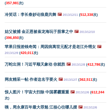
(
357,981
次)
冷笑话：李长春妙论狼鹿共舞
🖼️
(
512,338
次)
2013/12/11
姑父被捕 金正恩被崔龙海玩于股掌之中
🖼️
2013/12/10
(
396,850
次)
苹果日报差钱奇闻：周因病离世元配才是老江外甥女
🖼️
(
420,011
次)
2013/12/9
万蛇出洞！习近平顺天象动 你就胜
🖼️
(
412,786
次)
2013/12/8
网友精采一帖 作者这名字要火
🖼️
(
362,511
次)
2013/12/7
惊人图片！宇宙大扫除 中国雾霾重重
🖼️
(
612,244
2013/12/6
次)
咦，周永康百年最大罪魁 江核心往哪儿摆
🖼️
2013/12/6