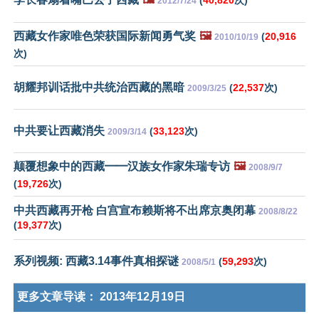
2012/7/24
西藏女作家唯色荣获国际新闻勇气奖
🖼️
(
20,916
2010/10/19
次)
胡耀邦训话批中共统治西藏的黑暗
(
22,537
次)
2009/3/25
中共要让西藏消失
(
33,123
次)
2009/3/14
颠覆想象中的西藏━━汉族女作家朱瑞专访
🖼️
2008/9/7
(
19,726
次)
中共西藏再开枪 白宫宣布赖斯将不出席京奥闭幕
2008/8/22
(
19,377
次)
系列视频: 西藏3.14事件真相探谜
(
59,293
次)
2008/5/1
更多文章导读：
2013年12月19日