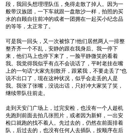
段，我回头想理理队伍，免得走散了掉人。因为一
般带汉族团，一下车就跟一盘散沙一样，拍照的买
水的自顾自往前冲的或者一团拥在一起买小纪念品
的等等，太正常了。

可是我一回头，又一次被惊了!他们居然两人一排整
整齐齐一个不乱，安静的跟在我身后。我一停下
来，他们马上也停下来了，一脸平静微笑的看着
我。我觉得我似乎有点不会说话了，平时老挂在嘴
上的一句话“大家先别散开，跟紧我，不要走丢了”也
说不出口了，现在这种状况，似乎会走丢的人是
我。我张了张嘴，没说出话，只好冲大家笑了笑，
继续带队往前走。

走到天安门广场上，过完安检，也没有一个人趁机
先跑到前面去拍几张照片，或者因为新鲜，一出安
检口就跑的找不着人。先过去的，仍然在前面排着
队，后过去的，也没有任何人去插队，按顺序在后