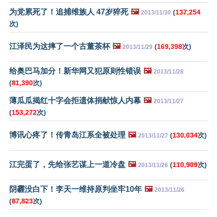
为党累死了！追捕维族人 47岁猝死
🖼️
(
137,254
2013/11/30
次)
江泽民为这摔了一个古董茶杯
🖼️
(
169,398
次)
2013/11/29
给奥巴马加分！新华网又犯原则性错误
🖼️
2013/11/28
(
81,390
次)
薄瓜瓜揭红十字会拒遗体捐献惊人内幕
🖼️
2013/11/27
(
153,272
次)
博讯心疼了！传青岛江系全被处理
🖼️
(
130,034
次)
2013/11/27
江完蛋了，先给张艺谋上一道冷盘
🖼️
(
110,909
次)
2013/11/26
阴霾没白下！李天一维持原判坐牢10年
🖼️
2013/11/26
(
87,823
次)