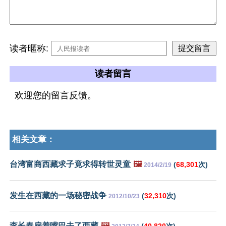
读者暱称:
读者留言
欢迎您的留言反馈。
相关文章：
台湾富商西藏求子竟求得转世灵童
🖼️
(
68,301
次)
2014/2/19
发生在西藏的一场秘密战争
(
32,310
次)
2012/10/23
李长春扇着嘴巴去了西藏
🖼️
(
40,820
次)