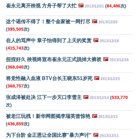
崔永元离开殃视 方舟子帮了大忙
🖼️
(
84,486
次)
2013/12/21
这个谣传不得了！整个金家被一网打尽
🖼️
2013/12/20
(
395,505
次)
在人的骂声中 章子怡得到了上天的奖赏
🖼️
2013/12/18
(
415,743
次)
扭捏好久 殃视终宣布崔永元正式脱掉大裤衩
🖼️
2013/12/16
(
368,040
次)
将党性融入血液 BTV台长王晓东51岁死
🖼️
2013/12/15
(
368,757
次)
张成泽被处决 江下一步灭口李雪主
🖼️
(
533,770
2013/12/14
次)
被老江玩残！新华网图揭李瑞英曾惊艳
🖼️
2013/12/13
(
436,859
次)
为下台阶 金正恩让全国比赛"暴力声讨"
🖼️
2013/12/11