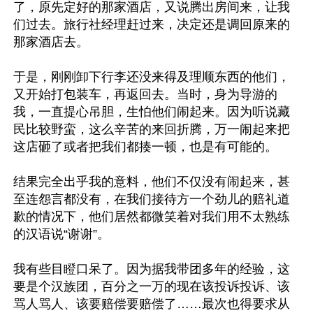
了，原先定好的那家酒店，又说腾出房间来，让我
们过去。旅行社经理赶过来，决定还是调回原来的
那家酒店去。

于是，刚刚卸下行李还没来得及理顺东西的他们，
又开始打包装车，再返回去。当时，身为导游的
我，一直提心吊胆，生怕他们闹起来。因为听说藏
民比较野蛮，这么辛苦的来回折腾，万一闹起来把
这店砸了或者把我们都揍一顿，也是有可能的。

结果完全出乎我的意料，他们不仅没有闹起来，甚
至连怨言都没有，在我们接待方一个劲儿的赔礼道
歉的情况下，他们居然都微笑着对我们用不太熟练
的汉语说“谢谢”。

我有些目瞪口呆了。因为据我带团多年的经验，这
要是个汉族团，百分之一万的现在该投诉投诉、该
骂人骂人、该要赔偿要赔偿了……最次也得要求从