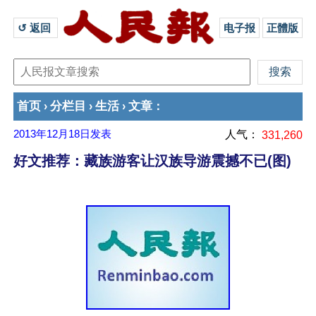
↺ 返回 
电子报
正體版
首页
分栏目
生活
文章
›
›
›
：
2013年12月18日
发表
人气：
331,260
好文推荐：藏族游客让汉族导游震撼不已(图)