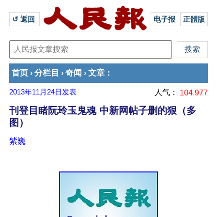
↺ 返回 
电子报
正體版
首页
分栏目
奇闻
文章
›
›
›
：
2013年11月24日
发表
人气：
104,977
刊登目睹阮玲玉鬼魂 中新网帖子删的狠（多
图）
紫巍