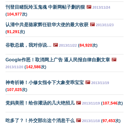
刊登目睹阮玲玉鬼魂 中新网帖子删的狠
🖼️
2013/11/24
(
104,977
次)
认清中共是骆家辉任驻华大使的最大收获
🖼️
2013/11/23
(
91,291
次)
谷歌总裁，我对你说…
🖼️
(
84,920
次)
2013/11/22
Google作恶！取消网上广告 逼人民报自律自删文章
🖼️
(
142,586
次)
2013/11/20
神奇祈祷！小修女指令下大象变乖宝宝
🖼️
2013/11/19
(
107,025
次)
党妈美照！给你灌汤的几大绝招儿
🖼️
(
107,546
次)
2013/11/19
吃多了？！外交部出这个消息干么
🖼️
(
97,453
次)
2013/11/18