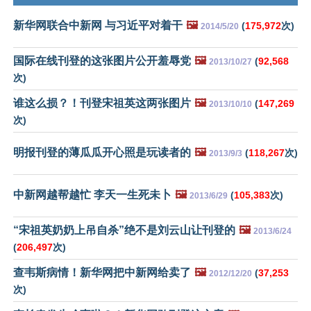
新华网联合中新网 与习近平对着干
🖼️
(
175,972
次)
2014/5/20
国际在线刊登的这张图片公开羞辱党
🖼️
(
92,568
2013/10/27
次)
谁这么损？！刊登宋祖英这两张图片
🖼️
(
147,269
2013/10/10
次)
明报刊登的薄瓜瓜开心照是玩读者的
🖼️
(
118,267
次)
2013/9/3
中新网越帮越忙 李天一生死未卜
🖼️
(
105,383
次)
2013/6/29
“宋祖英奶奶上吊自杀”绝不是刘云山让刊登的
🖼️
2013/6/24
(
206,497
次)
查韦斯病情！新华网把中新网给卖了
🖼️
(
37,253
2012/12/20
次)