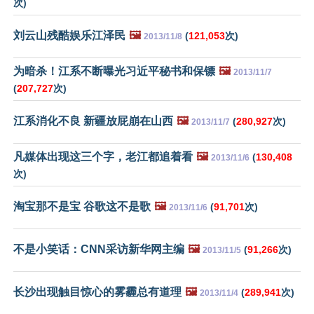
次)
刘云山残酷娱乐江泽民
🖼️
(
121,053
次)
2013/11/8
为暗杀！江系不断曝光习近平秘书和保镖
🖼️
2013/11/7
(
207,727
次)
江系消化不良 新疆放屁崩在山西
🖼️
(
280,927
次)
2013/11/7
凡媒体出现这三个字，老江都追着看
🖼️
(
130,408
2013/11/6
次)
淘宝那不是宝 谷歌这不是歌
🖼️
(
91,701
次)
2013/11/6
不是小笑话：CNN采访新华网主编
🖼️
(
91,266
次)
2013/11/5
长沙出现触目惊心的雾霾总有道理
🖼️
(
289,941
次)
2013/11/4