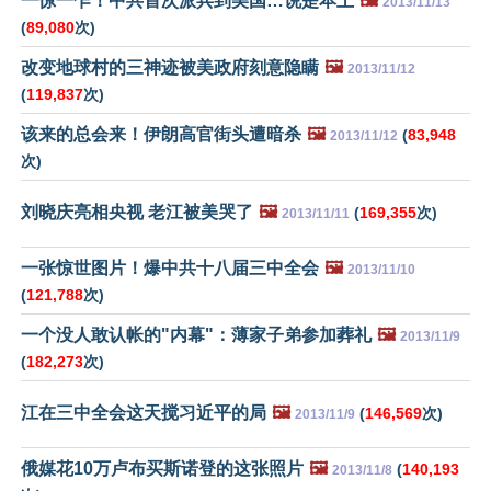
一惊一乍！中共首次派兵到美国…说是本土
🖼️
2013/11/13
(
89,080
次)
改变地球村的三神迹被美政府刻意隐瞒
🖼️
2013/11/12
(
119,837
次)
该来的总会来！伊朗高官街头遭暗杀
🖼️
(
83,948
2013/11/12
次)
刘晓庆亮相央视 老江被美哭了
🖼️
(
169,355
次)
2013/11/11
一张惊世图片！爆中共十八届三中全会
🖼️
2013/11/10
(
121,788
次)
一个没人敢认帐的"内幕"：薄家子弟参加葬礼
🖼️
2013/11/9
(
182,273
次)
江在三中全会这天搅习近平的局
🖼️
(
146,569
次)
2013/11/9
俄媒花10万卢布买斯诺登的这张照片
🖼️
(
140,193
2013/11/8