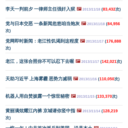
李天一判前夕 一律师主任强奸入狱
🖼️
(
83,432
次)
2013/11/18
党与日本交恶 一条新闻忽悠咱当炮灰
🖼️
(
84,956
2013/11/18
次)
党网即时新闻：老江性饥渴到这程度
🖼️
(
176,888
2013/11/17
次)
老江，这张合照你不可以忍下去喔
🖼️
(
142,021
次)
2013/11/17
天助习近平 上海雾霾 恶势力减弱
🖼️
(
110,050
次)
2013/11/16
机器人用自焚披露一个惊世秘密
🖼️
(
133,370
次)
2013/11/15
黄丽满炫耀江内裤 京城请你竖中指
🖼️
(
128,219
2013/11/14
次)