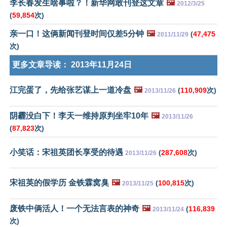
李长春发生啥事啦？！新华网敢刊登这文章
🖼️
2012/3/25
(
59,854
次)
亲一口！这俩新闻刊登时间仅差5分钟
🖼️
(
47,475
2011/11/29
次)
更多文章导读：
2013年11月24日
江完蛋了，先给张艺谋上一道冷盘
🖼️
(
110,909
次)
2013/11/26
阴霾没白下！李天一维持原判坐牢10年
🖼️
2013/11/26
(
87,823
次)
小笑话：宋祖英团长享受的待遇
(
287,608
次)
2013/11/26
宋祖英的假学历 金铁霖窝臭
🖼️
(
100,815
次)
2013/11/25
废铁中俩活人！一个无法言表的神奇
🖼️
(
116,839
2013/11/24
次)