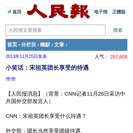
↺ 返回 
电子报
正體版
首页
分栏目
幽默
文章
›
›
›
：
2013年11月25日
发表
人气：
287,608
小笑话：宋祖英团长享受的待遇
华华
【人民报消息】（背景：CNN记者11月26日采访中
共国外交部发言人）

CNN：宋祖英团长享受什么待遇？

外交部：团长当然享受团级待遇。
