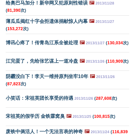
给奥巴马加分！新华网又犯原则性错误
🖼️
2013/11/28
(
81,390
次)
薄瓜瓜揭红十字会拒遗体捐献惊人内幕
🖼️
2013/11/27
(
153,272
次)
博讯心疼了！传青岛江系全被处理
🖼️
(
130,034
次)
2013/11/27
江完蛋了，先给张艺谋上一道冷盘
🖼️
(
110,909
次)
2013/11/26
阴霾没白下！李天一维持原判坐牢10年
🖼️
2013/11/26
(
87,823
次)
小笑话：宋祖英团长享受的待遇
(
287,608
次)
2013/11/26
宋祖英的假学历 金铁霖窝臭
🖼️
(
100,815
次)
2013/11/25
废铁中俩活人！一个无法言表的神奇
🖼️
(
116,839
2013/11/24