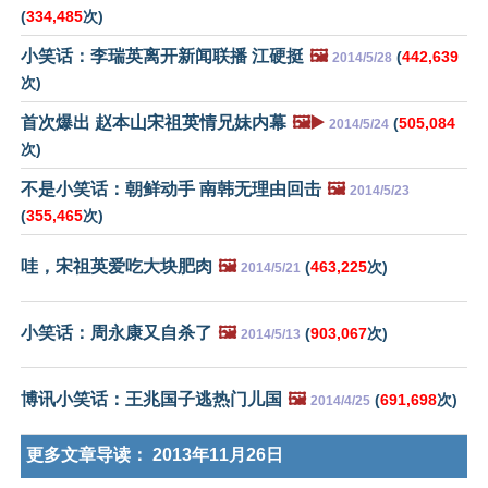
(
334,485
次)
小笑话：李瑞英离开新闻联播 江硬挺
🖼️
(
442,639
2014/5/28
次)
首次爆出 赵本山宋祖英情兄妹内幕
🖼️▶️
(
505,084
2014/5/24
次)
不是小笑话：朝鲜动手 南韩无理由回击
🖼️
2014/5/23
(
355,465
次)
哇，宋祖英爱吃大块肥肉
🖼️
(
463,225
次)
2014/5/21
小笑话：周永康又自杀了
🖼️
(
903,067
次)
2014/5/13
博讯小笑话：王兆国子逃热门儿国
🖼️
(
691,698
次)
2014/4/25
更多文章导读：
2013年11月26日