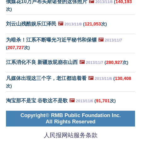
俄媒花10万卢布买斯诺登的这张照片
🖼️
(
140,193
2013/11/8
次)
刘云山残酷娱乐江泽民
🖼️
(
121,053
次)
2013/11/8
为暗杀！江系不断曝光习近平秘书和保镖
🖼️
2013/11/7
(
207,727
次)
江系消化不良 新疆放屁崩在山西
🖼️
(
280,927
次)
2013/11/7
凡媒体出现这三个字，老江都追着看
🖼️
(
130,408
2013/11/6
次)
淘宝那不是宝 谷歌这不是歌
🖼️
(
91,701
次)
2013/11/6
Copyright© RMB Public Foundation Inc.
All Rights Reserved
人民报网站服务条款