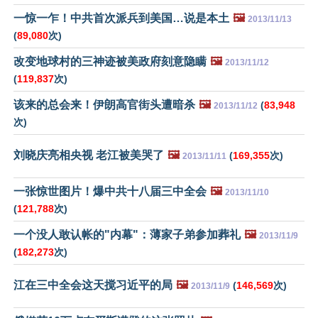
一惊一乍！中共首次派兵到美国…说是本土
🖼️
2013/11/13
(
89,080
次)
改变地球村的三神迹被美政府刻意隐瞒
🖼️
2013/11/12
(
119,837
次)
该来的总会来！伊朗高官街头遭暗杀
🖼️
(
83,948
2013/11/12
次)
刘晓庆亮相央视 老江被美哭了
🖼️
(
169,355
次)
2013/11/11
一张惊世图片！爆中共十八届三中全会
🖼️
2013/11/10
(
121,788
次)
一个没人敢认帐的"内幕"：薄家子弟参加葬礼
🖼️
2013/11/9
(
182,273
次)
江在三中全会这天搅习近平的局
🖼️
(
146,569
次)
2013/11/9