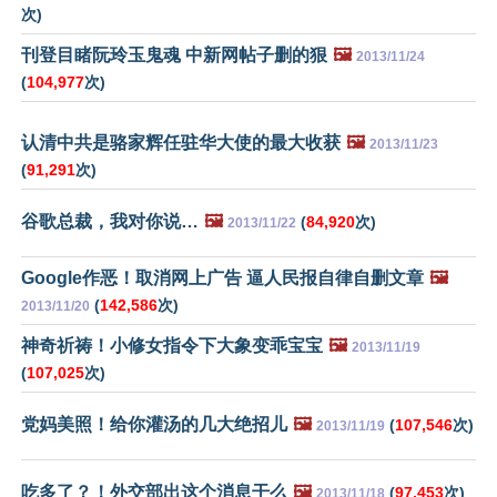
次)
刊登目睹阮玲玉鬼魂 中新网帖子删的狠
🖼️
2013/11/24
(
104,977
次)
认清中共是骆家辉任驻华大使的最大收获
🖼️
2013/11/23
(
91,291
次)
谷歌总裁，我对你说…
🖼️
(
84,920
次)
2013/11/22
Google作恶！取消网上广告 逼人民报自律自删文章
🖼️
(
142,586
次)
2013/11/20
神奇祈祷！小修女指令下大象变乖宝宝
🖼️
2013/11/19
(
107,025
次)
党妈美照！给你灌汤的几大绝招儿
🖼️
(
107,546
次)
2013/11/19
吃多了？！外交部出这个消息干么
🖼️
(
97,453
次)
2013/11/18