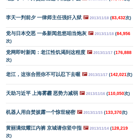
李天一判前夕 一律师主任强奸入狱
🖼️
(
83,432
次)
2013/11/18
党与日本交恶 一条新闻忽悠咱当炮灰
🖼️
(
84,956
2013/11/18
次)
党网即时新闻：老江性饥渴到这程度
🖼️
(
176,888
2013/11/17
次)
老江，这张合照你不可以忍下去喔
🖼️
(
142,021
次)
2013/11/17
天助习近平 上海雾霾 恶势力减弱
🖼️
(
110,050
次)
2013/11/16
机器人用自焚披露一个惊世秘密
🖼️
(
133,370
次)
2013/11/15
黄丽满炫耀江内裤 京城请你竖中指
🖼️
(
128,219
2013/11/14
次)