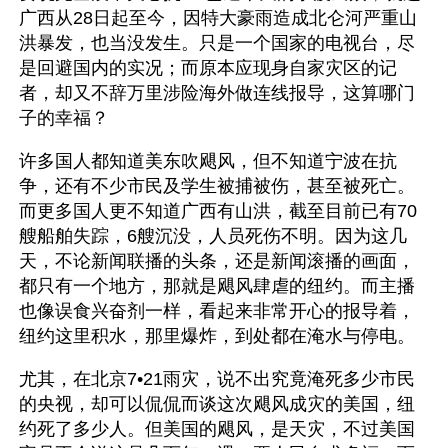
广西从28日起至今，因特大豪雨造成北仑河严重山
洪暴发，也当没发生。只是一个国家的电视台，尽
是回避国内的实况；而原本应现身自家灾区的记
者，却又不辞万里涉险海外做连线报导，这算哪门
子的幸福？
许多国人都知道美东吹飓风，但不知道宁波在抗
争，还有不少市民及学生被捕被伤，甚至被死亡。
而更多国人更不知道广西有山洪，截至目前已有70
艘船舶失踪，6艘沉没，人员死伤不明。因为这几
天，不论新闻联播的头条，还是新闻滚播的画面，
都只有一个地方，那就是飓风肆虐的纽约。而主播
也像误食兴奋剂一样，看起来非常开心的报导着，
纽约这里积水，那里爆炸，到处都在淹水与停电。
尤其，在北京7•21雨灾，说不出究竟淹死多少市民
的央视，却可以侃侃而谈这次飓风成灾的美国，纽
约死了多少人。但美国的飓风，是天灾，不过美国