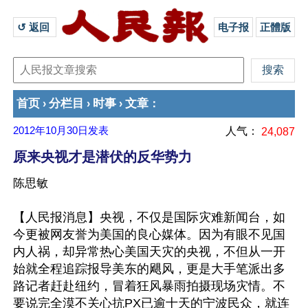
↺ 返回 
电子报
正體版
首页
分栏目
时事
文章
›
›
›
：
2012年10月30日
发表
人气：
24,087
原来央视才是潜伏的反华势力
陈思敏
【人民报消息】央视，不仅是国际灾难新闻台，如
今更被网友誉为美国的良心媒体。因为有眼不见国
内人祸，却异常热心美国天灾的央视，不但从一开
始就全程追踪报导美东的飓风，更是大手笔派出多
路记者赶赴纽约，冒着狂风暴雨拍摄现场灾情。不
要说完全漠不关心抗PX已逾十天的宁波民众，就连