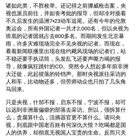
诸如此类，不胜枚举。还记得之前挪威枪击案，央
视也派员前往，并如丧考妣的报导，但却冷对接着
不久后发生的温洲7•23动车追尾。还有今年的伦敦
奥运会，所有外国记者一共才2,000名，但以央视为
班底的记者团就占去800多名。而期间发生北京暴
雨，许多灾难现场完全不见央视的记者。而现在，
看着新闻联播里出现在纽约飓风现场的记者们，站
不稳还要手执话筒，头发乱飞还要声嘶力竭的报
导，就像疯狂跳针的CD。突然令人想起多年前非洲
大迁徙，此起彼落的铃铛声。那时央视派往采访的
人和车，比动物还多，但劳师动众也只拍了几头角
马回来。
只是央视，什邡不报，启东不报，宁波不报，却可
以远到非洲最偏僻的部落去采访。所以，强拆算什
么，贪腐算什么，活摘器官更不算什么。请问央
视，到底跟中国老百姓有何深仇大恨？吃喝都是国
人的供养，却彻底无视国人宝贵的生命。反而只关