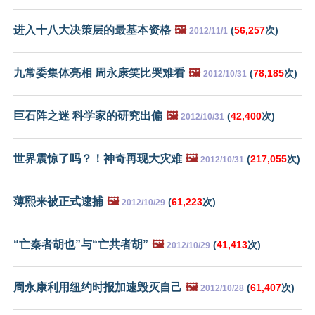
进入十八大决策层的最基本资格
🖼️
(
56,257
次)
2012/11/1
九常委集体亮相 周永康笑比哭难看
🖼️
(
78,185
次)
2012/10/31
巨石阵之迷 科学家的研究出偏
🖼️
(
42,400
次)
2012/10/31
世界震惊了吗？！神奇再现大灾难
🖼️
(
217,055
次)
2012/10/31
薄熙来被正式逮捕
🖼️
(
61,223
次)
2012/10/29
“亡秦者胡也”与“亡共者胡”
🖼️
(
41,413
次)
2012/10/29
周永康利用纽约时报加速毁灭自己
🖼️
(
61,407
次)
2012/10/28