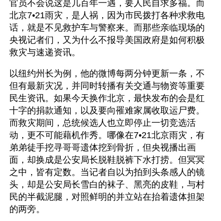
官员不会说这是几百年一遇，要人民自求多福。而
北京7•21雨灾，是人祸，因为市民拨打各种求救电
话，就是不见救护车与警察来。而那些亲临现场的
央视记者们，又为什么不报导美国政府是如何积极
救灾与速递资讯。
以纽约州长为例，他的微博每两分钟更新一条，不
但有最新灾况，并同时转播有关交通与物资等重要
民生资讯。如果今天换作北京，最快发布的会是红
十字的捐款通知，以及要向罹难家属收取运尸费。
而救灾期间，总统候选人也立即停止一切竞选活
动，更不可能藉机作秀。哪像在7•21北京雨灾，有
弟弟徒手挖寻哥哥遗体挖到骨折，但央视播出画
面，却换成是公安局长脱鞋脱裤下水打捞。但冥冥
之中，皆有定数。当记者自以为拍到头条感人的镜
头，却是公安局长雪白的袜子、黑亮的皮鞋，与村
民的半截泥腿，对照鲜明的并立站在抬着遗体担架
的两旁。