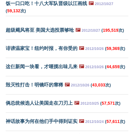
饭一口口吃！十八大军队晋级以江画线
🖼️
2012/10/27
(
59,132
次)
超级飓风将至 美国大选投票够呛
🖼️
(
195,519
次)
2012/10/27
诽谤温家宝！纽约时报，有你受的
🖼️
(
59,369
次)
2012/10/26
这仨新闻一块看，才咂摸出味儿来
🖼️
(
44,659
次)
2012/10/26
毁灭性打击！明镜吓的窜稀
🖼️
(
43,033
次)
2012/10/26
俩总统候选人让美国走在刀刃上
🖼️
(
57,571
次)
2012/10/25
神话故事为何在他们手中得到证实
🖼️
(
57,611
次)
2012/10/24