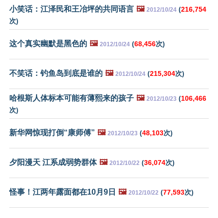
小笑话：江泽民和王冶坪的共同语言
🖼️
(
216,754
2012/10/24
次)
这个真实幽默是黑色的
🖼️
(
68,456
次)
2012/10/24
不笑话：钓鱼岛到底是谁的
🖼️
(
215,304
次)
2012/10/24
哈根斯人体标本可能有薄熙来的孩子
🖼️
(
106,466
2012/10/23
次)
新华网惊现打倒“康师傅”
🖼️
(
48,103
次)
2012/10/23
夕阳漫天 江系成弱势群体
🖼️
(
36,074
次)
2012/10/22
怪事！江两年露面都在10月9日
🖼️
(
77,593
次)
2012/10/22