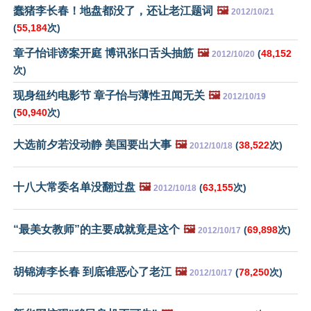
蠢猪李长春！地盘都没了，还让老江题词
🖼️
2012/10/21
(
55,184
次)
章子怡诽谤案开庭 博讯张口舌头抽筋
🖼️
(
48,152
2012/10/20
次)
现身纽约电影节 章子怡与薄性丑闻无关
🖼️
2012/10/19
(
50,940
次)
大选前夕若没动静 美国要出大事
🖼️
(
38,522
次)
2012/10/18
十八大常委名单没翻过盘
🖼️
(
63,155
次)
2012/10/18
“最美女教师”的主要成就竟是这个
🖼️
(
69,898
次)
2012/10/17
胡锦涛李长春 到底谁恶心了老江
🖼️
(
78,250
次)
2012/10/17