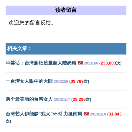
读者留言
欢迎您的留言反馈。
相关文章：
半笑话：台湾厕纸质量超大陆奶粉
🖼️
(
233,803
次)
2013/3/6
一台湾女人眼中的大陆
(
39,789
次)
2013/2/9
两个最美丽的台湾女人
(
29,296
次)
2013/1/17
台湾艺人伊能静“戏犬”环时 力挺南周
🖼️
(
31,843
2013/1/10
次)