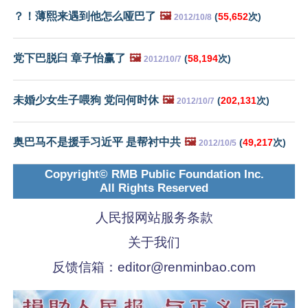
？！薄熙来遇到他怎么哑巴了
🖼️
(
55,652
次)
2012/10/8
党下巴脱臼 章子怡赢了
🖼️
(
58,194
次)
2012/10/7
未婚少女生子喂狗 党问何时休
🖼️
(
202,131
次)
2012/10/7
奥巴马不是援手习近平 是帮衬中共
🖼️
(
49,217
次)
2012/10/5
Copyright© RMB Public Foundation Inc.
All Rights Reserved
人民报网站服务条款
关于我们
反馈信箱：
editor@renminbao.com