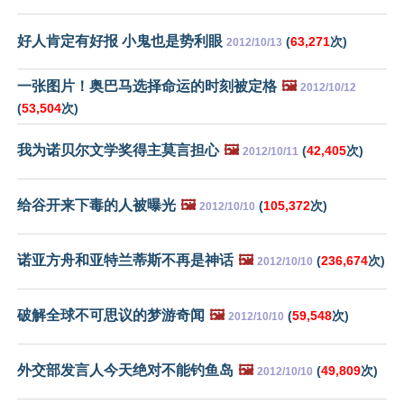
好人肯定有好报 小鬼也是势利眼
(
63,271
次)
2012/10/13
一张图片！奥巴马选择命运的时刻被定格
🖼️
2012/10/12
(
53,504
次)
我为诺贝尔文学奖得主莫言担心
🖼️
(
42,405
次)
2012/10/11
给谷开来下毒的人被曝光
🖼️
(
105,372
次)
2012/10/10
诺亚方舟和亚特兰蒂斯不再是神话
🖼️
(
236,674
次)
2012/10/10
破解全球不可思议的梦游奇闻
🖼️
(
59,548
次)
2012/10/10
外交部发言人今天绝对不能钓鱼岛
🖼️
(
49,809
次)
2012/10/10