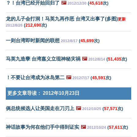
？！台湾已经开始回归了
🖼️
(
45,618
次)
2012/12/30
龙的儿子会打洞！马英九再作恶 台湾又出事了(多图)
更新
(
212,690
次)
2012/8/26
一则台湾即时新闻的联想
(
45,699
次)
2012/8/17
马英九造孽 台湾嘉义立现神秘灾祸
🖼️
(
51,435
次)
2012/8/14
！不要让台湾成为冰岛第二
🖼️
(
45,591
次)
2012/7/17
更多文章导读：
2012年10月23日
俩总统候选人让美国走在刀刃上
🖼️
(
57,571
次)
2012/10/25
神话故事为何在他们手中得到证实
🖼️
(
57,611
次)
2012/10/24