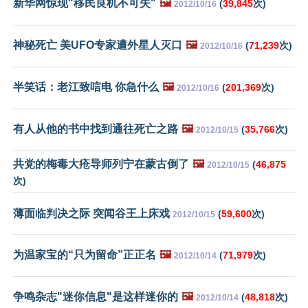
新华网惊现"移民良机不可失"
🖼️
(
39,845
次)
2012/10/16
神秘死亡 美UFO专家遭外星人灭口
🖼️
(
71,239
次)
2012/10/16
半笑话：老江致唁电 你急什么
🖼️
(
201,369
次)
2012/10/16
有人从他的书中找到通往死亡之路
🖼️
(
35,766
次)
2012/10/15
共党的梅毒大疮导师列宁在蒙古倒了
🖼️
(
46,875
2012/10/15
次)
薄面临判决之际 突闻谷王上床戏
(
59,600
次)
2012/10/15
为温家宝的“只为留命”正正名
🖼️
(
71,979
次)
2012/10/14
争鸣杂志"迷你信息"是这样迷你的
🖼️
(
48,818
次)
2012/10/14