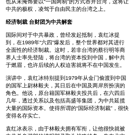
也从未掩饰要以“一国两制”的方式吞并台湾，这将让
中共的极权，凌驾于自由民主的台湾之上。
经济制裁 台财团为中共解套
国际间对于中共暴政，曾经发起抵制，袁红冰提
到，在1989年“六四”爆发后，整个世界都对其进行
全面性的经济制裁。这时，若非台湾的蔡衍明等商
界人士率先登陆，将台湾的资本投到中国，解中共
于燃眉，也许后续的人权迫害就将不在中国发生。
演讲中，袁红冰特别提到1979年从金门偷渡到中国
的国军上尉林毅夫，其日后在中国及两岸所扮演的
角色。他说，原台籍国军林毅夫投共后，在六四后
几年，透过关系以及包括高盛等集团，为中共延揽
大量的国际资本。使得所谓的“国际经济制裁”，很快
变得名存实亡。
袁红冰表示，由于林毅夫拥有军衔，让他很快就被