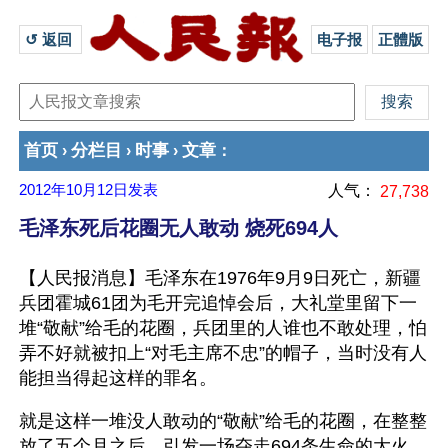
↺ 返回 
电子报
正體版
首页
分栏目
时事
文章
›
›
›
：
2012年10月12日
发表
人气：
27,738
毛泽东死后花圈无人敢动 烧死694人
【人民报消息】毛泽东在1976年9月9日死亡，新疆
兵团霍城61团为毛开完追悼会后，大礼堂里留下一
堆“敬献”给毛的花圈，兵团里的人谁也不敢处理，怕
弄不好就被扣上“对毛主席不忠”的帽子，当时没有人
能担当得起这样的罪名。
就是这样一堆没人敢动的“敬献”给毛的花圈，在整整
放了五个月之后，引发一场夺走694条生命的大火，