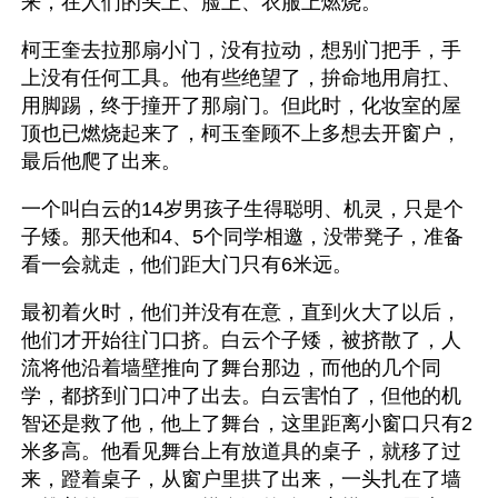
来，在人们的头上、脸上、衣服上燃烧。
柯王奎去拉那扇小门，没有拉动，想别门把手，手
上没有任何工具。他有些绝望了，拚命地用肩扛、
用脚踢，终于撞开了那扇门。但此时，化妆室的屋
顶也已燃烧起来了，柯玉奎顾不上多想去开窗户，
最后他爬了出来。
一个叫白云的14岁男孩子生得聪明、机灵，只是个
子矮。那天他和4、5个同学相邀，没带凳子，准备
看一会就走，他们距大门只有6米远。
最初着火时，他们并没有在意，直到火大了以后，
他们才开始往门口挤。白云个子矮，被挤散了，人
流将他沿着墙壁推向了舞台那边，而他的几个同
学，都挤到门口冲了出去。白云害怕了，但他的机
智还是救了他，他上了舞台，这里距离小窗口只有2
米多高。他看见舞台上有放道具的桌子，就移了过
来，蹬着桌子，从窗户里拱了出来，一头扎在了墙