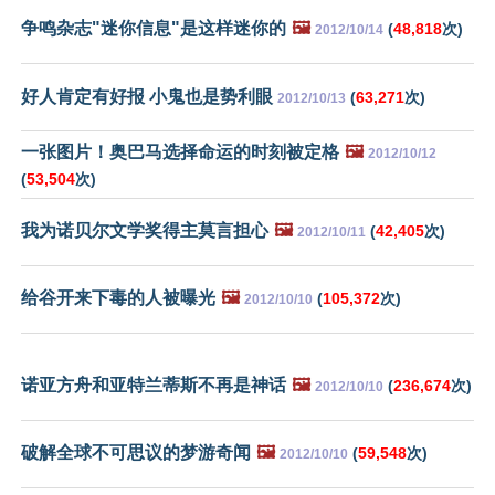
争鸣杂志"迷你信息"是这样迷你的
🖼️
(
48,818
次)
2012/10/14
好人肯定有好报 小鬼也是势利眼
(
63,271
次)
2012/10/13
一张图片！奥巴马选择命运的时刻被定格
🖼️
2012/10/12
(
53,504
次)
我为诺贝尔文学奖得主莫言担心
🖼️
(
42,405
次)
2012/10/11
给谷开来下毒的人被曝光
🖼️
(
105,372
次)
2012/10/10
诺亚方舟和亚特兰蒂斯不再是神话
🖼️
(
236,674
次)
2012/10/10
破解全球不可思议的梦游奇闻
🖼️
(
59,548
次)
2012/10/10