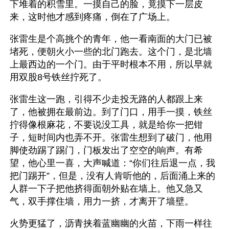
下堆着的积雪里。一摸自己的脸，竟摸下一层皮
来，这时他才感到疼痛，倒在了广场上。
张雷生是个高挑个的青年，他一看南面的大门已被
堵死，便朝火小一些的北门跑去。这个门，是北墙
上最西边的一个门。由于平时根本不用，所以早就
用双股8号铁丝拧死了。
张雷生这一跑，引得不少走投无路的人都跟上来
了，他被拥在最前边。到了门口，用手一摸，铁丝
拧得像根麻花，不要说没工具，就是给你一把钳
子，短时间内也弄不开。张雷生想到了破门，他用
脚使劲踢了踢门，门板发出了空空的响声。有希
望，他心里一喜，大声喊道：“你们往后退一点，我
把门踢开”，但是，没有人肯听他的，后面涌上来的
人群一下子把他挤得面朝外贴在墙上。他又急又
气，双手撑住墙，用力一挤，才离开了墙壁。
火势更猛了，沥青挟着蓝幽幽的火苗，下雨一样往