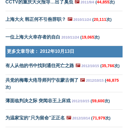
CCTV的重庆大火报导…出了臭虫
🖼️
(
44,855
次)
2011/9/4
上海大火 韩正何不引咎辞职？
🖼️
(
20,111
次)
2010/11/24
一位上海大火幸存者的自白
(
19,065
次)
2010/11/24
更多文章导读：
2012年10月13日
有人从他的书中找到通往死亡之路
🖼️
(
35,766
次)
2012/10/15
共党的梅毒大疮导师列宁在蒙古倒了
🖼️
(
46,875
2012/10/15
次)
薄面临判决之际 突闻谷王上床戏
(
59,600
次)
2012/10/15
为温家宝的“只为留命”正正名
🖼️
(
71,979
次)
2012/10/14