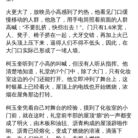
火更大了，放映员小高感到了灼热，他看见门口缓
慢移动的人群，他急了，用手电筒照着前面的人群
高喊：“不要乱挤，快些出去！”。门只有1.6米宽，
人、凳子、椅子挤在一起，犬牙交错，再加上火已
从头顶上压下来，逼得人们不得不低头，因此，在
大门口实际己形成了一堵人墙。
柯玉奎听到了小高的叫喊，但没有人听从指挥。他
清楚地知道，礼堂的7个门中，除了大门，只有化妆
室这边的小门还能打开。他立即冲到了舞台上，这
时银幕上已经着火，屋顶上的电线也开始燃烧，浓
烟在屋角那边打转。
柯玉奎凭着自己对舞台的经验，摸到了化妆室的小
门前，就在这时，礼堂前半部的屋顶“膨”的一声都变
成了明火，由木板和油毡、沥青构成的屋顶辟啪作
响。沥青已经熔化，变成了燃烧的溶液，滴落下