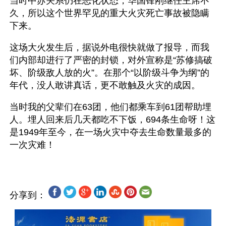
当时中苏关系仍在恶化状态，华国锋刚继任主席不
久，所以这个世界罕见的重大火灾死亡事故被隐瞒
下来。
这场大火发生后，据说外电很快就做了报导，而我
们内部却进行了严密的封锁，对外宣称是“苏修搞破
坏、阶级敌人放的火”。在那个“以阶级斗争为纲”的
年代，没人敢讲真话，更不敢触及火灾的成因。
当时我的父辈们在63团，他们都乘车到61团帮助埋
人。埋人回来后几天都吃不下饭，694条生命呀！这
是1949年至今，在一场火灾中夺去生命数量最多的
分享到：