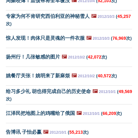
周撕咬薄！血债帮将全军覆没
🖼️
(
52,103
次)
2012/10/4
专家为何不肯研究西伯利亚的神秘雪人
🖼️
(
45,257
2012/10/3
次)
惊人发现！肉体只是灵魂的一件衣服
🖼️
(
76,969
次)
2012/10/3
扬州行！几张敏感的图片
🖼️
(
42,072
次)
2012/10/2
姚餐厅关张！姚明来了新麻烦
🖼️
(
40,572
次)
2012/10/2
给习多少礼 胡也得完成自己的历史使命
🖼️
(
49,569
2012/10/1
次)
江泽民把地图上的鸡嘴给了俄国
🖼️
(
66,209
次)
2012/10/1
告博讯 子怡必赢
🖼️
(
55,213
次)
2012/10/1