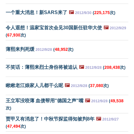
一个重大消息！新SARS来了
🖼️
(
225,175
次)
2012/9/30
令人遐想！温家宝首次会见30国新任驻华大使
🖼️
2012/9/29
(
67,930
次)
薄熙来判死缓
(
48,952
次)
2012/9/28
不笑话：薄熙来烈士身份将被追认
🖼️
(
208,438
次)
2012/9/28
瞅瞅老江娘家人儿都干么呢
🖼️
(
37,080
次)
2012/9/28
王立军没咬薄 血债帮用"德国之声"嘴
🖼️
(
49,538
2012/9/28
次)
贾甲又有消息了！中秋节探监得知被判8年
🖼️
2012/9/27
(
47,494
次)