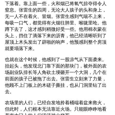
下落着。靠上面一些，火和烟已将氧气掠夺得令人
窒息。张雷生的四周，无论大人孩子的头和身上，
无一人不在着火、冒烟。张雷生感到气喘不上来，
每吸一口气，都觉得有火烟往肺里、喉咙里呛。他
蹲下去了，这才感到稍微好受一些。他用棉衣蒙在
头上，挡住了滴落下来的沥青，他已经清晰听到了
屋顶上木头发出了辟啪的响声，他预感到整个房顶
就要塌落下来。
也就在这个时候，他感到了一股凉气从下面袭来。
抬起头，他发现北门靠下面的那块门，被外面的农
场副业队排长等人角砍土墁砸开一个大洞，几个在
前面的孩子已被拖了出去。张雷生立刻来了力量，
他顾不上门板上的木磋子撕挂，也从门洞里钻了出
去。
农场里的人们，已经自发地拎着桶端着盆来救火，
但此时，人们根本无法靠近火场。只能眼睁睁地看