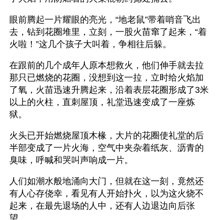
眼前腾起一片耀眼的亮光，“地老鼠”带着哨音飞出
去，钻到花圈堆里，立刻，一股火苗窜了起来，“着
火啦！”这几个孩子大叫着，争相往后躲。
在跟前的几个成年人原本想救火，他们伸手就去拉
那只已燃烧的花圈，没想到这一拉，立时给火焰加
了氧，火苗迅速升腾起来，沿着表层花圈形成了3米
以上的火柱，直刺屋顶，礼堂迅速变成了一座炼
狱。
火头已开始燃烧屋顶木椽，大片的花圈使礼堂的后
半部变成了一片火海，空气中夹杂着纸灰、沥青的
臭味，呼喊和哭叫声响成一片。
人们如潮水般地涌向大门，但就在这一刻，竟然还
有人心存侥幸，看见有人开始扑火，以为这火烧不
起来，在最先退场的人中，还有人边退边向后张
望。