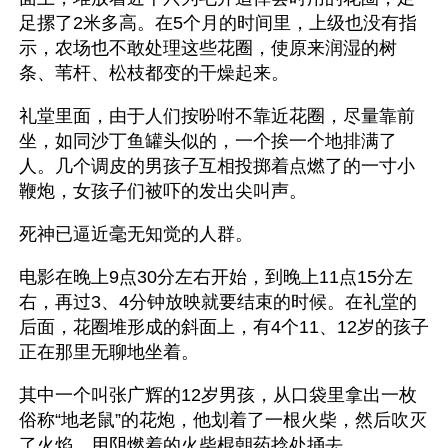
足摞了2米多高。在5个月的时间里，上级也没有指
示，农场也不敢处理这些花圈，使原来润湿的树
条、苇杆、松枝都变的干燥起来。
礼堂里面，由于人们按吩咐不靠近花圈，尽量靠前
坐，如同沙丁鱼罐头似的，一个挨一个地排满了
人。几个调皮的男孩子互相投掷着点燃了的一寸小
鞭炮，女孩子们被吓的发出尖叫声。
死神已逼近毫无知觉的人群。
电影在晚上9点30分左右开始，到晚上11点15分左
右，再过3、4分钟放映就要结束的时候。在礼堂的
后面，花圈堆形成的斜面上，有4个11、12岁的孩子
正在那里无聊地坐着。
其中一个叫张广辉的12岁男孩，从口袋里拿出一枚
俗称“地老鼠”的花炮，他划着了一根火柴，然后吹灭
了火焰，用阴燃着的火柴棍朝药捻处捅去。