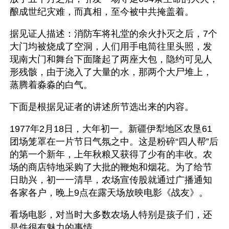
酿成世纪灾难，而真相，至今被中共掩盖着。
据见证人描述：消防车将礼堂的余火扑灭之后，7个
大门均被烧成了空洞，人们用手电筒往里头照，发
现南大门和舞台下面隆起了两座大包，隐约可见人
形残骸，由于浇入了大量的水，那两个大尸堆上，
蒸腾着淼淼的白气。
下面是根据见证者的讲述所节选出来的内容。
1977年2月18日，大年初一。新疆伊犁地区农垦61
团场笼罩在一片节日气氛之中。这是粉碎“四人帮”后
的第一个新年，上年秋粮又获得了少有的丰收。农
场的商店特地采购了大批的鞭炮和烟花。为了给节
日助兴，初一一清早，农场宣传股就通过广播通知
各家各户，晚上9点在露天场放映电影《战友》。
看场电影，对当时大多数农场人特别是孩子们，还
是件很有魅力的事情。