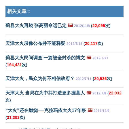
相关文章：
蓟县大火再烧 张高丽命运已定
🖼️
(
22,095
次)
2012/11/8
天津大火录像公布并不能释疑
(
20,117
次)
2012/7/18
蓟县大火民间调查 一篇被全封杀的博文
🖼️
2012/7/13
(
194,431
次)
天津大火，民众为何不相信政府？
(
20,536
次)
2012/7/11
天津大火 当局在为中共打造更多掘墓人
🖼️
(
22,932
2012/7/8
次)
“大火”还在燃烧──克拉玛依大火17年祭
🖼️
2011/12/9
(
31,303
次)