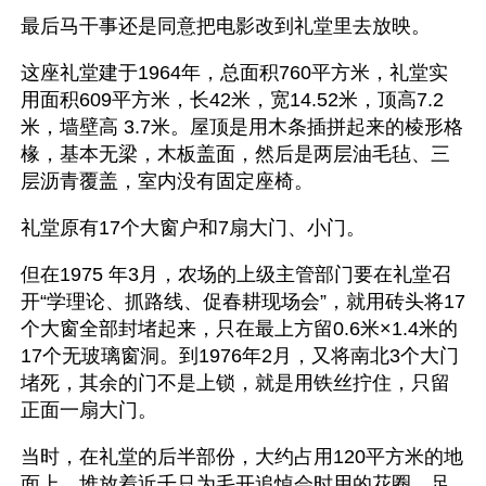
最后马干事还是同意把电影改到礼堂里去放映。
这座礼堂建于1964年，总面积760平方米，礼堂实
用面积609平方米，长42米，宽14.52米，顶高7.2
米，墙壁高 3.7米。屋顶是用木条插拼起来的棱形格
椽，基本无梁，木板盖面，然后是两层油毛毡、三
层沥青覆盖，室内没有固定座椅。
礼堂原有17个大窗户和7扇大门、小门。
但在1975 年3月，农场的上级主管部门要在礼堂召
开“学理论、抓路线、促春耕现场会”，就用砖头将17
个大窗全部封堵起来，只在最上方留0.6米×1.4米的
17个无玻璃窗洞。到1976年2月，又将南北3个大门
堵死，其余的门不是上锁，就是用铁丝拧住，只留
正面一扇大门。
当时，在礼堂的后半部份，大约占用120平方米的地
面上，堆放着近千只为毛开追悼会时用的花圈，足