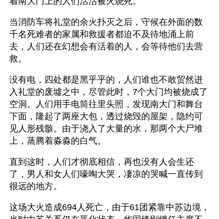
着南大门上的人们活活被火烧死。
当消防车将礼堂的余火扑灭之后，守候在外面的数
千名死难者的家属和救援者都迫不及待地涌上前
去，人们还在幻想会有活着的人，会等待他们去营
救。
没有电，四处都是黑乎乎的，人们谁也不敢贸然进
入礼堂的废墟之中，尽管此时，7个大门均被烧成了
空洞。人们用手电筒往里头照，发现南大门和舞台
下面，隆起了两座大包，透过烧毁的屋架，隐约可
见人形残骸。由于浇入了大量的水，那两个大尸堆
上，蒸腾着淼淼的白气。
直到这时，人们才彻底相信，再也没有人会生还
了，男人和女人们嚎啕大哭，凄凉的哭喊一直传到
很远的地方。
这场大火造成694人死亡，由于61团紧靠中苏边境，