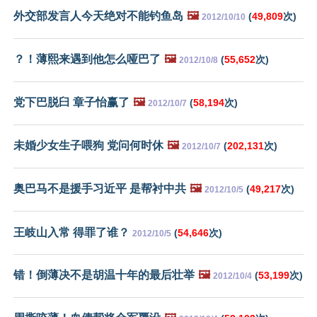
外交部发言人今天绝对不能钓鱼岛
🖼️
(
49,809
次)
2012/10/10
？！薄熙来遇到他怎么哑巴了
🖼️
(
55,652
次)
2012/10/8
党下巴脱臼 章子怡赢了
🖼️
(
58,194
次)
2012/10/7
未婚少女生子喂狗 党问何时休
🖼️
(
202,131
次)
2012/10/7
奥巴马不是援手习近平 是帮衬中共
🖼️
(
49,217
次)
2012/10/5
王岐山入常 得罪了谁？
(
54,646
次)
2012/10/5
错！倒薄决不是胡温十年的最后壮举
🖼️
(
53,199
次)
2012/10/4