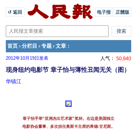
↺ 返回 
电子报
正體版
首页
分栏目
专题
文章
›
›
›
：
2012年10月19日
发表
人气：
50,940
现身纽约电影节 章子怡与薄性丑闻无关（图）
华镇江
章子怡手举“亚洲杰出艺术家”奖杯。右边是美国独立
电影协会董事、多次担任奥斯卡主席的希德-甘尼斯。