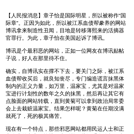
【人民报消息】章子怡是国际明星，所以被称作“国
际章”。正因为如此，所以被江系血债帮豢养的网站
博讯拿来制造性丑闻，目地是转移薄熙来的活摘器
官罪行。为此，章子怡在美国起诉了博讯。
博讯是个最邪恶的网站，正如一位网友在博讯贴帖
子说，好人在那里待不住。
确实，自博讯实在撑不下去，要关门之际，被江系
血债帮收买后，就良知丧尽，专门编造谎言抹黑体
制内的正义力量，如万里，温家宝，尤其是对温家
宝进行计划性的数年之久的抹黑，然后再让其它有
点脸面的网站转载，直到黄菊可以拿到政治局常委
会上去栽赃温家宝。结果怎样呢？黄菊在任期没满
就死了，死的极其痛苦。
现在有一个特点，那些邪恶网站都用民运人士和正