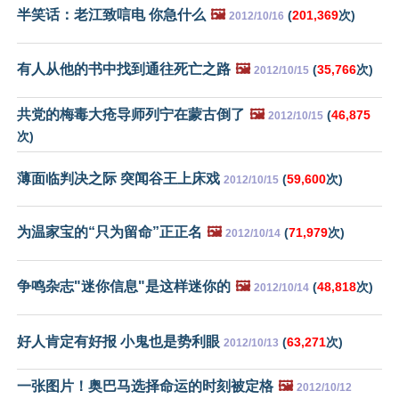
半笑话：老江致唁电 你急什么
🖼️
(
201,369
次)
2012/10/16
有人从他的书中找到通往死亡之路
🖼️
(
35,766
次)
2012/10/15
共党的梅毒大疮导师列宁在蒙古倒了
🖼️
(
46,875
2012/10/15
次)
薄面临判决之际 突闻谷王上床戏
(
59,600
次)
2012/10/15
为温家宝的“只为留命”正正名
🖼️
(
71,979
次)
2012/10/14
争鸣杂志"迷你信息"是这样迷你的
🖼️
(
48,818
次)
2012/10/14
好人肯定有好报 小鬼也是势利眼
(
63,271
次)
2012/10/13
一张图片！奥巴马选择命运的时刻被定格
🖼️
2012/10/12