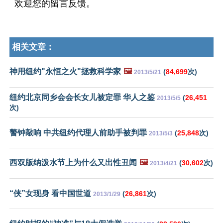
欢迎您的留言反馈。
相关文章：
神用纽约"永恒之火"拯救科学家
🖼️
(
84,699
次)
2013/5/21
纽约北京同乡会会长女儿被定罪 华人之鉴
(
26,451
2013/5/5
次)
警钟敲响 中共纽约代理人前助手被判罪
(
25,848
次)
2013/5/3
西双版纳泼水节上为什么又出性丑闻
🖼️
(
30,602
次)
2013/4/21
“侠”女现身 看中国世道
(
26,861
次)
2013/1/29