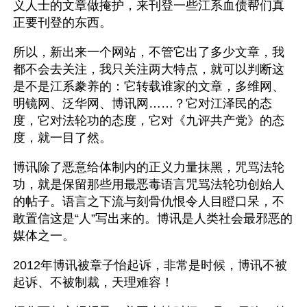
义人士的文章做掩护，来刊登一些江系血债帮们真
正要刊登的东西。
所以，新出来一个网站，不管它出了多少文章，我
都不会去关注，我只关注两大特点，就可以判断这
是不是江系豢养的：它转载谁家的文章，多维网、
明镜网、泛华网、博讯网……？它对江泽民的态
度，它对法轮功的态度，它对《九评共产党》的态
度，就一目了然。
博讯除了恶意给体制内的正义力量抹黑，咒骂法轮
功，就是保留那些用最恶毒语言咒骂法轮功创始人
的帖子。语言之下流与刻骨仇恨令人目瞪口呆，不
敢置信这是“人”写出来的。博讯是人类社会最邪恶的
媒体之一。
2012年博讯被章子怡起诉，非常是时候，博讯不被
起诉、不被制裁，天理难容！