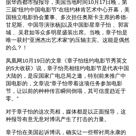
据华西都市报报导，美国当地时间10月17日晚，第
三届“纽约中国电影节”在纽约林肯艺术中心开幕，美
国独立电影协会董事、多次担任奥斯卡主席的希德-
甘尼斯、中国导演张杨]以及中国影星章子怡 、郭富
城 、吴君如等众多明星盛装出席。当晚，章子怡是
唯一获封“亚洲杰出艺术家”的压轴主宾。这能是偶然
的么？！
凤凰网10月19日的文章《章子怡纽约电影节秀英文
的5大收获》说，章子怡亮相纽约电影节是代表中国
大陆的，是应国家广电总局之邀，特别前来推广中
国电影的，文章说“章子怡带着这项任务参加电影
节，让以前的种种传言瞬间倒塌，其可信度趋近于
零。” 
对于章子怡的这次亮相，媒体都是以正面报导，这
种报导有意无意对博讯产生了打击的力量。 
章子怡在美国起诉博讯，确实让一些帮衬周永康的