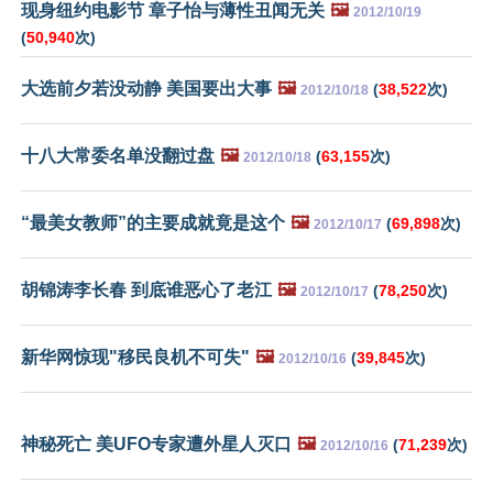
现身纽约电影节 章子怡与薄性丑闻无关
🖼️
2012/10/19
(
50,940
次)
大选前夕若没动静 美国要出大事
🖼️
(
38,522
次)
2012/10/18
十八大常委名单没翻过盘
🖼️
(
63,155
次)
2012/10/18
“最美女教师”的主要成就竟是这个
🖼️
(
69,898
次)
2012/10/17
胡锦涛李长春 到底谁恶心了老江
🖼️
(
78,250
次)
2012/10/17
新华网惊现"移民良机不可失"
🖼️
(
39,845
次)
2012/10/16
神秘死亡 美UFO专家遭外星人灭口
🖼️
(
71,239
次)
2012/10/16