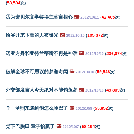
(
53,504
次)
我为诺贝尔文学奖得主莫言担心
🖼️
(
42,405
次)
2012/10/11
给谷开来下毒的人被曝光
🖼️
(
105,372
次)
2012/10/10
诺亚方舟和亚特兰蒂斯不再是神话
🖼️
(
236,674
次)
2012/10/10
破解全球不可思议的梦游奇闻
🖼️
(
59,548
次)
2012/10/10
外交部发言人今天绝对不能钓鱼岛
🖼️
(
49,809
次)
2012/10/10
？！薄熙来遇到他怎么哑巴了
🖼️
(
55,652
次)
2012/10/8
党下巴脱臼 章子怡赢了
🖼️
(
58,194
次)
2012/10/7