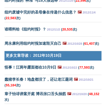
纽约时报的“神准”与18大假选举
(
22,596
次)
2012/11/20
纽约废墟中完好的圣母像在传递什么信息？
🖼️
2012/11/4
(
22,583
次)
谁喂料给《纽约时报》？
(
20,535
次)
2012/11/2
周永康利用纽约时报加速毁灭自己
🖼️
(
61,407
次)
2012/10/28
更多文章导读：
2012年10月19日
怪事！江两年露面都在10月9日
🖼️
(
77,593
次)
2012/10/22
蠢猪李长春！地盘都没了，还让老江题词
🖼️
2012/10/21
(
55,184
次)
章子怡诽谤案开庭 博讯张口舌头抽筋
🖼️
(
48,152
2012/10/20
次)