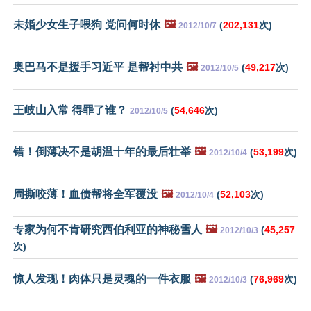
未婚少女生子喂狗 党问何时休
🖼️
(
202,131
次)
2012/10/7
奥巴马不是援手习近平 是帮衬中共
🖼️
(
49,217
次)
2012/10/5
王岐山入常 得罪了谁？
(
54,646
次)
2012/10/5
错！倒薄决不是胡温十年的最后壮举
🖼️
(
53,199
次)
2012/10/4
周撕咬薄！血债帮将全军覆没
🖼️
(
52,103
次)
2012/10/4
专家为何不肯研究西伯利亚的神秘雪人
🖼️
(
45,257
2012/10/3
次)
惊人发现！肉体只是灵魂的一件衣服
🖼️
(
76,969
次)
2012/10/3