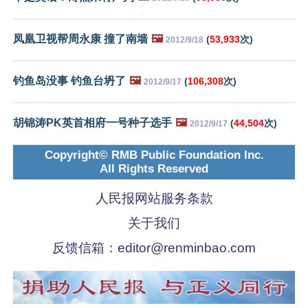
凤凰卫视帮周永康 撞了南墙
🖼️
(
53,933
次)
2012/9/18
钓鱼岛没事 钓鱼台坍了
🖼️
(
106,308
次)
2012/9/17
胡锦涛PK英首相府一号种子选手
🖼️
(
44,504
次)
2012/9/17
Copyright© RMB Public Foundation Inc.
All Rights Reserved
人民报网站服务条款
关于我们
反馈信箱：
editor@renminbao.com