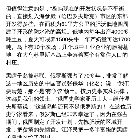
但值得注意的是，“岛屿现在的开发状况是不平衡
的，直接划入海参崴（哈巴罗夫斯克）市区的东部
开发得多些。在面积为61平方公里的肥沃低地四周
建了环形的防水淹的高坝。低地内每年出产4000多
吨土豆，夏天可喂养1500头牛，年产奶量可达1700
吨。岛上有10个农场，几个城中工业企业的旅游基
地。在大乌苏里斯基岛上坐落着两个有常住人口的
村庄。”
黑瞎子岛被苏联、俄罗斯强占了70多年，非常了解
这一地区历史的中国官员张保华（化名）说：“我们
要清楚，那不是‘有争议’领土。按历史事实和法律，
这都是我们的领土。”俄国史学家亚历山大－维什涅
夫斯基说：“这些岛屿还真不是俄罗斯的！”在这位历
史学家看来，俄罗斯已经非常幸运了，因为在强占
期间，俄国制定了开发计划，先拣肥沃的区域开
发，把贫瘠的先搁置。江泽民把一多半富饶的黑瞎
子岛地区给了俄国。