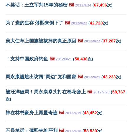
不笑话：王立军判15年的秘密
🖼️
(
67,496
次)
2012/9/24
为了党的生存 薄熙来倒下了
🖼️
(
42,720
次)
2012/9/22
美大使车上国旗被拔掉的真正原因
🖼️
(
37,287
次)
2012/9/22
！支持中国政府钓鱼
🖼️
(
50,438
次)
2012/9/21
周永康尴尬出访两"周边"党和国家
🖼️
(
43,233
次)
2012/9/21
被汪洋破局！周永康拳头打在棉花套上
🖼️
(
58,767
2012/9/20
次)
神在林书豪身上再显奇迹
🖼️
(
48,452
次)
2012/9/19
不是笑话：薄熙来将严判
🖼️
(
58,530
次)
2012/9/18