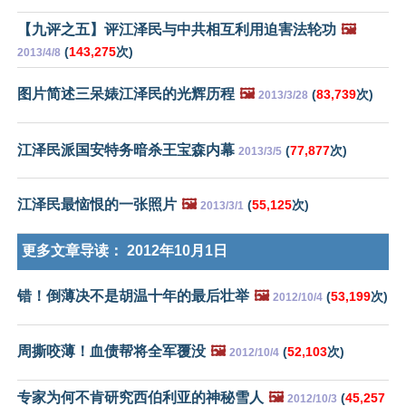
【九评之五】评江泽民与中共相互利用迫害法轮功
🖼️
(
143,275
次)
2013/4/8
图片简述三呆婊江泽民的光辉历程
🖼️
(
83,739
次)
2013/3/28
江泽民派国安特务暗杀王宝森内幕
(
77,877
次)
2013/3/5
江泽民最恼恨的一张照片
🖼️
(
55,125
次)
2013/3/1
更多文章导读：
2012年10月1日
错！倒薄决不是胡温十年的最后壮举
🖼️
(
53,199
次)
2012/10/4
周撕咬薄！血债帮将全军覆没
🖼️
(
52,103
次)
2012/10/4
专家为何不肯研究西伯利亚的神秘雪人
🖼️
(
45,257
2012/10/3