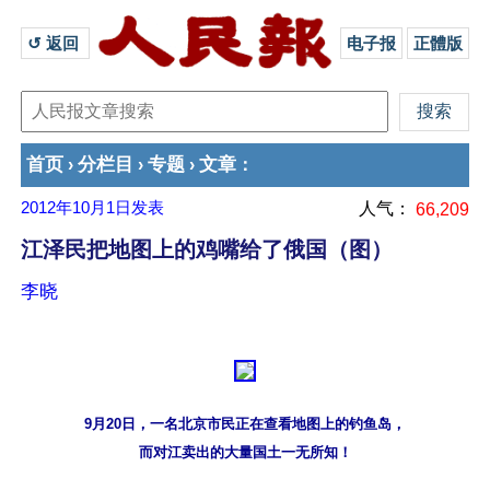
↺ 返回 
电子报
正體版
首页
分栏目
专题
文章
›
›
›
：
2012年10月1日
发表
人气：
66,209
江泽民把地图上的鸡嘴给了俄国（图）
李晓
9月20日，一名北京市民正在查看地图上的钓鱼岛，
而对江卖出的大量国土一无所知！