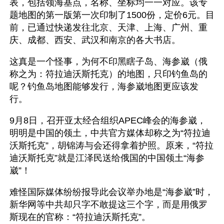
表，包括领海基点，名称、坐标均一一对应。该专
题地图的第一版第一次印制了1500份，定价6元。目
前，已通过快递发往北京、天津、上海、广州、重
庆、成都、西安、武汉和南京的各大书店。
这真是一个怪事，为何不印黑瞎子岛、海参崴（俄
称之为：符拉迪沃斯托克）的地图，只印钓鱼岛的
呢？钓鱼岛地图能够发行，海参崴地图更应该发
行。
9月8日，召开亚太经合组织APEC峰会的海参崴，
明明是中国的领土，中共官方媒体却称之为“符拉迪
沃斯托克”，胡锦涛与会还得拿着护照。原来，“符拉
迪沃斯托克”就是江泽民送给俄国的中国领土“海参
崴”！
难怪国际媒体纷纷报导此会议举办地是“海参崴”时，
新华网等中共却只字不敢提这三个字，而是用俄罗
斯现在的官称：“符拉迪沃斯托克”。