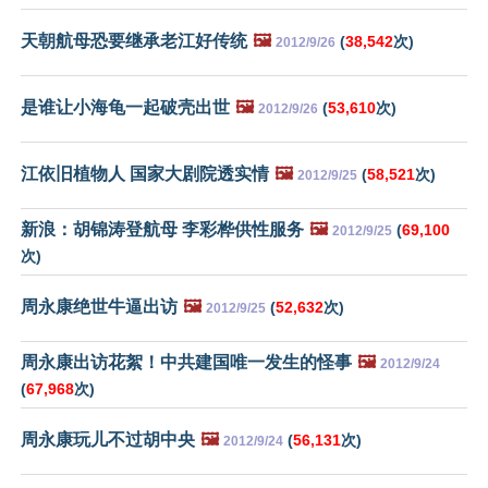
天朝航母恐要继承老江好传统
🖼️
(
38,542
次)
2012/9/26
是谁让小海龟一起破壳出世
🖼️
(
53,610
次)
2012/9/26
江依旧植物人 国家大剧院透实情
🖼️
(
58,521
次)
2012/9/25
新浪：胡锦涛登航母 李彩桦供性服务
🖼️
(
69,100
2012/9/25
次)
周永康绝世牛逼出访
🖼️
(
52,632
次)
2012/9/25
周永康出访花絮！中共建国唯一发生的怪事
🖼️
2012/9/24
(
67,968
次)
周永康玩儿不过胡中央
🖼️
(
56,131
次)
2012/9/24