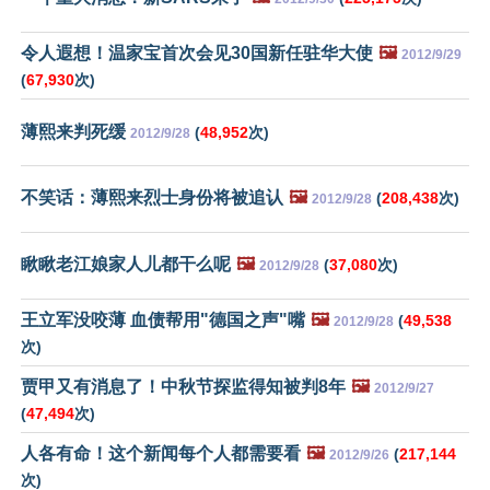
令人遐想！温家宝首次会见30国新任驻华大使
🖼️
2012/9/29
(
67,930
次)
薄熙来判死缓
(
48,952
次)
2012/9/28
不笑话：薄熙来烈士身份将被追认
🖼️
(
208,438
次)
2012/9/28
瞅瞅老江娘家人儿都干么呢
🖼️
(
37,080
次)
2012/9/28
王立军没咬薄 血债帮用"德国之声"嘴
🖼️
(
49,538
2012/9/28
次)
贾甲又有消息了！中秋节探监得知被判8年
🖼️
2012/9/27
(
47,494
次)
人各有命！这个新闻每个人都需要看
🖼️
(
217,144
2012/9/26
次)