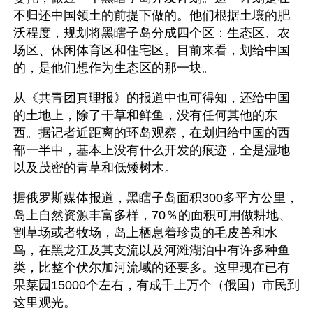
不归还中国领土的前提下做的。他们根据土壤的肥
沃程度，规划将黑瞎子岛分成四个区：生态区、农
场区、休闲体育区和住宅区。目前来看，划给中国
的，是他们想作为生态区的那一块。
从《共青团真理报》的报道中也可得知，还给中国
的土地上，除了干草和鲜鱼，没有任何其他的东
西。据记者近距离的环岛观察，在划归给中国的西
部一半中，基本上没有什么开发的痕迹，全是湿地
以及茂密的青草和低矮树木。
据俄罗斯媒体报道，黑瞎子岛面积300多平方公里，
岛上自然资源丰富多样，70％的面积可用做耕地、
割草场或者牧场，岛上栖息着珍贵的毛皮兽和水
鸟，在黑龙江及其支流以及河滩湖泊中有许多种鱼
类，比整个伏尔加河流域的还要多。这里现在已有
果菜园15000个左右，有成千上万个（俄国）市民到
这里观光。