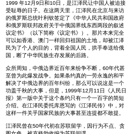
1999 年12月9日和10日，是江泽民让中国人被迫接
受耻辱的日子。在这两天里，江泽民在北京与来访
的俄罗斯总统叶利钦签定了《中华人民共和国政府
和俄罗斯联邦政府关于中俄国界线东西两段的叙述
议定书》（以下简称《议定书》）。那片本来完全
可以如香港、澳门一样回归祖国的土地，却被江泽
民为了个人的目的，背着全国人民，拱手奉送给俄
国，断了中华民族生存发展的后路。
众所周知，中俄边界近百年来纷争不断，60年代甚
至曾为此爆发战争。如果条约真的一劳永逸的和平
解决了中俄边界的百年纠纷，那么可以说这是一个
功盖千秋的大事，但是，1999年12月11日《人民日
报》第一版中关于这个条约只有一个一百字的简短
介绍。在江泽民委托库恩写的《江泽民传》中，对
这样一件关乎国家民族的大事甚至连提都不敢提。
江泽民曾在50年代初在苏联留学，因行为不点、贪
图女色。被克格勃收编为苏联间谍。