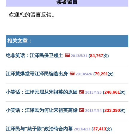
读者留言
欢迎您的留言反馈。
相关文章：
绝非笑话：江泽民保卫领土
🖼️
(
84,767
次)
2013/5/31
江泽慧爆堂哥江泽民编造出身
🖼️
(
79,291
次)
2013/5/26
小笑话：江泽民屈从宋祖英的原因
🖼️
(
248,661
次)
2013/4/25
小笑话：江泽民为何让宋祖英离婚
🖼️
(
233,390
次)
2013/4/24
江泽民与“婊子陈”政治苟合内幕
(
37,413
次)
2013/4/13