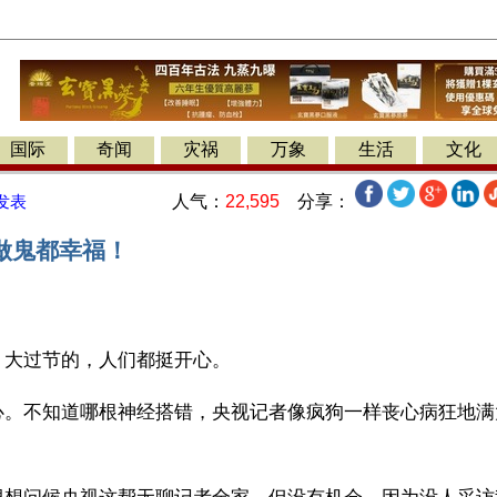
国际
奇闻
灾祸
万象
生活
文化
人气：
22,595
分享：
发表
做鬼都幸福！
】大过节的，人们都挺开心。
心。不知道哪根神经搭错，央视记者像疯狗一样丧心病狂地满