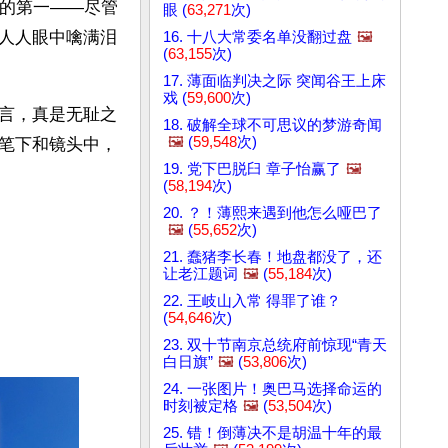
实的第一——尽管
眼 (
63,271
次)
人人眼中噙满泪
16. 十八大常委名单没翻过盘
🖼️
(
63,155
次)
17. 薄面临判决之际 突闻谷王上床
戏 (
59,600
次)
言，真是无耻之
18. 破解全球不可思议的梦游奇闻
🖼️
(
59,548
次)
笔下和镜头中，
19. 党下巴脱臼 章子怡赢了
🖼️
(
58,194
次)
20. ？！薄熙来遇到他怎么哑巴了
🖼️
(
55,652
次)
21. 蠢猪李长春！地盘都没了，还
让老江题词
🖼️
(
55,184
次)
22. 王岐山入常 得罪了谁？
(
54,646
次)
23. 双十节南京总统府前惊现“青天
白日旗”
🖼️
(
53,806
次)
24. 一张图片！奥巴马选择命运的
时刻被定格
🖼️
(
53,504
次)
25. 错！倒薄决不是胡温十年的最