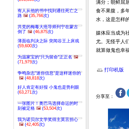
满分；朝鲜屈
食不果腹，多
有人从他的书中找到通往死亡之
路
🖼️
(
35,766
次)
水，这是怎样
共党的梅毒大疮导师列宁在蒙古
倒了
🖼️
(
46,875
次)
媒体应当成为
薄面临判决之际 突闻谷王上床戏
尤。无怪乎人
(
59,600
次)
就算做鬼也幸
为温家宝的“只为留命”正正名
🖼️
(
71,979
次)
文章网址: http://w
打印机版
争鸣杂志"迷你信息"是这样迷你的
🖼️
(
48,818
次)
好人肯定有好报 小鬼也是势利眼
(
63,271
次)
分享至：
一张图片！奥巴马选择命运的时
刻被定格
🖼️
(
53,504
次)
我为诺贝尔文学奖得主莫言担心
🖼️
(
42,405
次)