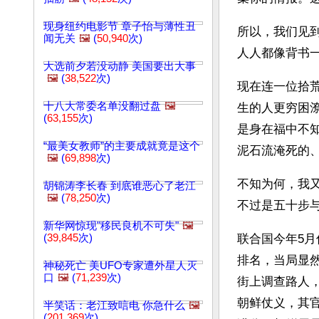
现身纽约电影节 章子怡与薄性丑
所以，我们见
闻无关
🖼️
(
50,940
次)
人人都像背书
大选前夕若没动静 美国要出大事
🖼️
(
38,522
次)
现在连一位拾
十八大常委名单没翻过盘
🖼️
生的人更穷困
(
63,155
次)
是身在福中不
“最美女教师”的主要成就竟是这个
泥石流淹死的
🖼️
(
69,898
次)
不知为何，我
胡锦涛李长春 到底谁恶心了老江
🖼️
(
78,250
次)
不过是五十步
新华网惊现"移民良机不可失"
🖼️
(
39,845
次)
联合国今年5
排名，当局显
神秘死亡 美UFO专家遭外星人灭
口
🖼️
(
71,239
次)
街上调查路人
朝鲜仗义，其
半笑话：老江致唁电 你急什么
🖼️
(
201,369
次)