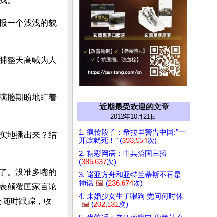
我。
报一个浅浅的貌
脯整天高喊为人
满脸期盼地盯着
近期最受欢迎的文章
2012年10月21日
1. 疯传段子：希拉里警告中国:"一
实地播出来？结
开战就死！" (
393,954
次)
2. 精彩网语：中共治国三招
(
385,637
次)
了。没准多嘴的
3. 诺亚方舟和亚特兰蒂斯不再是
神话
🖼️
(
236,674
次)
表颠覆国家言论
4. 未婚少女生子喂狗 党问何时休
会随时跟踪，收
🖼️
(
202,131
次)