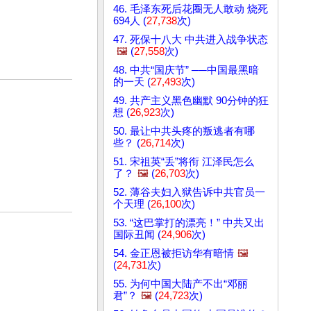
46. 毛泽东死后花圈无人敢动 烧死
694人 (
27,738
次)
47. 死保十八大 中共进入战争状态
🖼️
(
27,558
次)
48. 中共“国庆节” ──中国最黑暗
的一天 (
27,493
次)
49. 共产主义黑色幽默 90分钟的狂
想 (
26,923
次)
50. 最让中共头疼的叛逃者有哪
些？ (
26,714
次)
51. 宋祖英“丢”将衔 江泽民怎么
了？
🖼️
(
26,703
次)
52. 薄谷夫妇入狱告诉中共官员一
个天理 (
26,100
次)
53. “这巴掌打的漂亮！” 中共又出
国际丑闻 (
24,906
次)
54. 金正恩被拒访华有暗情
🖼️
(
24,731
次)
55. 为何中国大陆产不出“邓丽
君”？
🖼️
(
24,723
次)