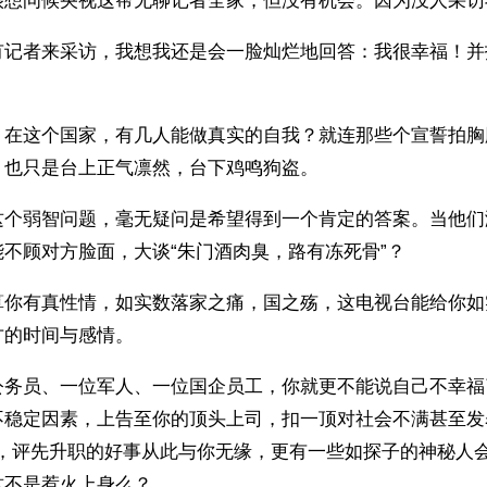
很想问候央视这帮无聊记者全家，但没有机会。因为没人采访
有记者来采访，我想我还是会一脸灿烂地回答：我很幸福！并
。
。在这个国家，有几人能做真实的自我？就连那些个宣誓拍胸
，也只是台上正气凛然，台下鸡鸣狗盗。
这个弱智问题，毫无疑问是希望得到一个肯定的答案。当他们
不顾对方脸面，大谈“朱门酒肉臭，路有冻死骨”？
算你有真性情，如实数落家之痛，国之殇，这电视台能给你如
方的时间与感情。
公务员、一位军人、一位国企员工，你就更不能说自己不幸福
不稳定因素，上告至你的顶头上司，扣一顶对社会不满甚至发
K，评先升职的好事从此与你无缘，更有一些如探子的神秘人
这不是惹火上身么？