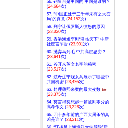
56. 钓鱼台是中国的 中国是谁的？
(
24,684
次)
57. “中国正处于三千年未有之大变
局”的真意 (
24,152
次)
58. 列宁让俄罗斯人愤怒的原因
(
23,930
次)
59. 香港海难李刚“君临天下” 中新
社谎言乍舌 (
23,901
次)
60. 抛弃马列毛 中共高层思变？
(
23,641
次)
61. 谷开来英文名字的秘密
(
23,517
次)
62. 航母辽宁舰女兵展示了哪些中
共国机密 (
23,495
次)
63. 处理薄熙来案的最大变数
🖼️
(
23,375
次)
64. 莫言得奖想起一篇被判零分的
高考作文 (
23,326
次)
65. 四十多年前的广西大屠杀的真
凶是谁？ (
23,311
次)
66. “江接见上海海洋大学领导”新