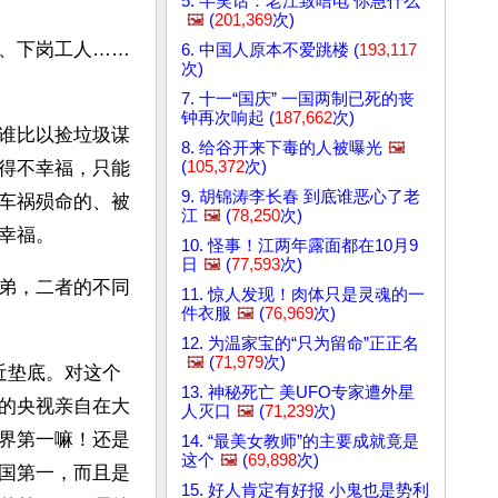
5. 半笑话：老江致唁电 你急什么
🖼️
(
201,369
次)
、下岗工人……
6. 中国人原本不爱跳楼 (
193,117
次)
7. 十一“国庆” 一国两制已死的丧
钟再次响起 (
187,662
次)
谁比以捡垃圾谋
8. 给谷开来下毒的人被曝光
🖼️
(
105,372
次)
得不幸福，只能
9. 胡锦涛李长春 到底谁恶心了老
车祸殒命的、被
江
🖼️
(
78,250
次)
幸福。
10. 怪事！江两年露面都在10月9
日
🖼️
(
77,593
次)
弟，二者的不同
11. 惊人发现！肉体只是灵魂的一
件衣服
🖼️
(
76,969
次)
12. 为温家宝的“只为留命”正正名
🖼️
(
71,979
次)
近垫底。对这个
13. 神秘死亡 美UFO专家遭外星
的央视亲自在大
人灭口
🖼️
(
71,239
次)
界第一嘛！还是
14. “最美女教师”的主要成就竟是
这个
🖼️
(
69,898
次)
国第一，而且是
15. 好人肯定有好报 小鬼也是势利