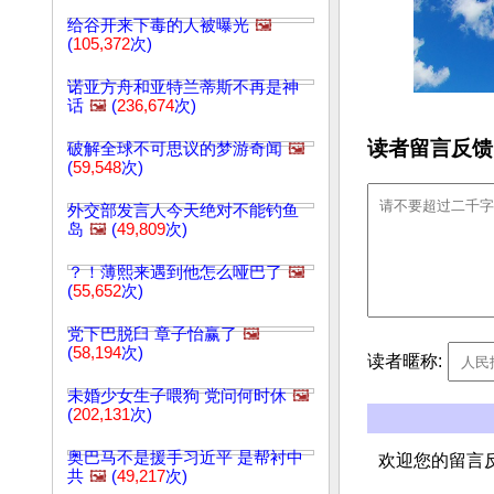
给谷开来下毒的人被曝光
🖼️
(
105,372
次)
诺亚方舟和亚特兰蒂斯不再是神
话
🖼️
(
236,674
次)
读者留言反馈
破解全球不可思议的梦游奇闻
🖼️
(
59,548
次)
外交部发言人今天绝对不能钓鱼
岛
🖼️
(
49,809
次)
？！薄熙来遇到他怎么哑巴了
🖼️
(
55,652
次)
党下巴脱臼 章子怡赢了
🖼️
(
58,194
次)
读者暱称:
未婚少女生子喂狗 党问何时休
🖼️
(
202,131
次)
奥巴马不是援手习近平 是帮衬中
欢迎您的留言
共
🖼️
(
49,217
次)