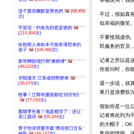
幸福泥马！我
这个真实幽默是黑色的
🖼️
(
68,456
不过，假如真
次)
似幸福的微笑
不笑话：钓鱼岛到底是谁的
🖼️
(
215,304
次)
不要怪我虚伪
哈根斯人体标本可能有薄熙来的
民服务的官员
孩子
🖼️
(
106,466
次)
记者之所以提
新华网惊现打倒“康师傅”
🖼️
(
48,103
次)
你发问时，你能
夕阳漫天 江系成弱势群体
🖼️
退一步说，就
(
36,074
次)
果只是浪费双
怪事！江两年露面都在10月9日
🖼️
(
77,593
次)
假如你是一位
蠢猪李长春！地盘都没了，还让
记者将此列为
老江题词
🖼️
(
55,184
次)
的大帽子，O
章子怡诽谤案开庭 博讯张口舌头
集你的情报。
抽筋
🖼️
(
48,152
次)