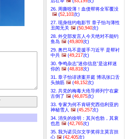
后壮举
🖼️
(
53,199
次)
26. 周撕咬薄！血债帮将全军覆没
🖼️
(
52,103
次)
27. 现身纽约电影节 章子怡与薄性
丑闻无关
🖼️
(
50,940
次)
28. 外交部发言人今天绝对不能钓
鱼岛
🖼️
(
49,809
次)
29. 奥巴马不是援手习近平 是帮衬
中共
🖼️
(
49,217
次)
30. 争鸣杂志"迷你信息"是这样迷
你的
🖼️
(
48,818
次)
31. 章子怡诽谤案开庭 博讯张口舌
头抽筋
🖼️
(
48,152
次)
32. 共党的梅毒大疮导师列宁在蒙
古倒了
🖼️
(
46,875
次)
33. 专家为何不肯研究西伯利亚的
神秘雪人
🖼️
(
45,257
次)
34. 消失的徐明：其兴也勃，其衰
也忽
🖼️
(
42,765
次)
35. 我为诺贝尔文学奖得主莫言担
心
🖼️
(
42,405
次)