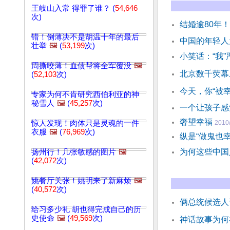
王岐山入常 得罪了谁？ (
54,646
次)
结婚逾80年
错！倒薄决不是胡温十年的最后
中国的年轻人
壮举
🖼️
(
53,199
次)
小笑话：“我
周撕咬薄！血债帮将全军覆没
🖼️
北京数千荧幕
(
52,103
次)
今天，你“被
专家为何不肯研究西伯利亚的神
秘雪人
🖼️
(
45,257
次)
一个让孩子感
奢望幸福
惊人发现！肉体只是灵魂的一件
2010
衣服
🖼️
(
76,969
次)
纵是“做鬼也幸
为何这些中国
扬州行！几张敏感的图片
🖼️
(
42,072
次)
姚餐厅关张！姚明来了新麻烦
🖼️
(
40,572
次)
俩总统候选人
给习多少礼 胡也得完成自己的历
史使命
🖼️
(
49,569
次)
神话故事为何