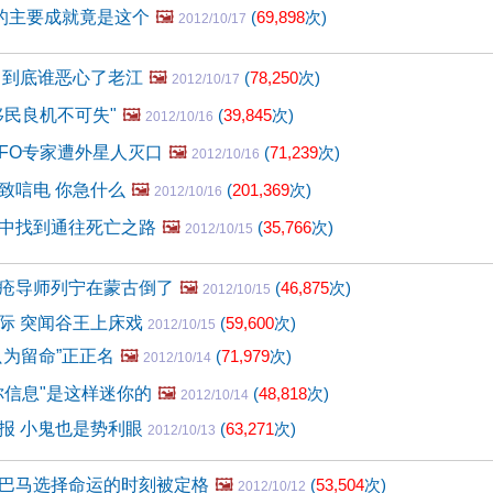
”的主要成就竟是这个
🖼️
(
69,898
次)
2012/10/17
 到底谁恶心了老江
🖼️
(
78,250
次)
2012/10/17
移民良机不可失"
🖼️
(
39,845
次)
2012/10/16
UFO专家遭外星人灭口
🖼️
(
71,239
次)
2012/10/16
致唁电 你急什么
🖼️
(
201,369
次)
2012/10/16
中找到通往死亡之路
🖼️
(
35,766
次)
2012/10/15
疮导师列宁在蒙古倒了
🖼️
(
46,875
次)
2012/10/15
际 突闻谷王上床戏
(
59,600
次)
2012/10/15
只为留命”正正名
🖼️
(
71,979
次)
2012/10/14
你信息"是这样迷你的
🖼️
(
48,818
次)
2012/10/14
报 小鬼也是势利眼
(
63,271
次)
2012/10/13
巴马选择命运的时刻被定格
🖼️
(
53,504
次)
2012/10/12