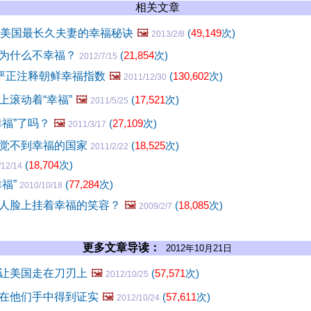
相关文章
！美国最长久夫妻的幸福秘诀
🖼️
(
49,149
次)
2013/2/8
为什么不幸福？
(
21,854
次)
2012/7/15
”严正注释朝鲜幸福指数
🖼️
(
130,602
次)
2011/12/30
上滚动着“幸福”
🖼️
(
17,521
次)
2011/5/25
幸福”了吗？
🖼️
(
27,109
次)
2011/3/17
觉不到幸福的国家
(
18,525
次)
2011/2/22
(
18,704
次)
/12/14
福”
(
77,284
次)
2010/10/18
人脸上挂着幸福的笑容？
🖼️
(
18,085
次)
2009/2/7
更多文章导读：
2012年10月21日
让美国走在刀刃上
🖼️
(
57,571
次)
2012/10/25
在他们手中得到证实
🖼️
(
57,611
次)
2012/10/24