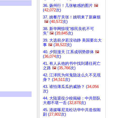
36. 扬州行！几张敏感的图片
🖼️
(
42,072
次)
37. 姚餐厅关张！姚明来了新麻烦
🖼️
(
40,572
次)
38. 新华网惊现"移民良机不可
失"
🖼️
(
39,845
次)
39. 大选前夕若没动静 美国要出大
事
🖼️
(
38,522
次)
40. 夕阳漫天 江系成弱势群体
🖼️
(
36,074
次)
41. 有人从他的书中找到通往死亡
之路
🖼️
(
35,766
次)
42. 江泽民为何鬼隐这么久不见现
身？ (
34,511
次)
43. 谁怕薄瓜瓜的威胁？ (
34,056
次)
44. 大陆退役少校揭秘：中共部队
大都不堪一击 (
32,878
次)
45. 港媒曝尼克松访华中共造假闹
剧 (
27,802
次)