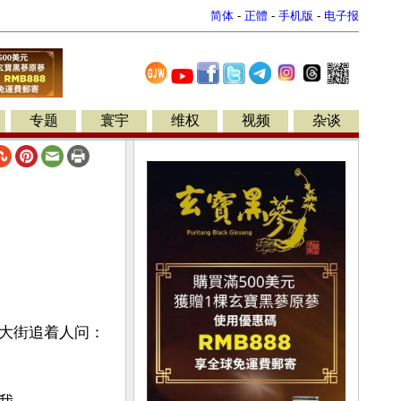
简体
-
正體
-
手机版
-
电子报
专题
寰宇
维权
视频
杂谈
大街追着人问：