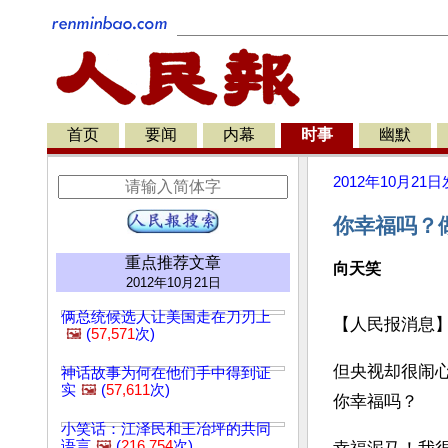
首页
要闻
内幕
时事
幽默
2012年10月21日
你幸福吗？
重点推荐文章
向天笑
2012年10月21日
俩总统候选人让美国走在刀刃上
【人民报消息
🖼️
(
57,571
次)
但央视却很闹
神话故事为何在他们手中得到证
实
🖼️
(
57,611
次)
你幸福吗？
小笑话：江泽民和王冶坪的共同
语言
🖼️
(
216,754
次)