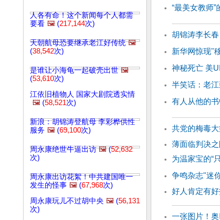
“最美女教师
人各有命！这个新闻每个人都需
要看
🖼️
(
217,144
次)
胡锦涛李长春
天朝航母恐要继承老江好传统
🖼️
(
38,542
次)
新华网惊现"
神秘死亡 美
是谁让小海龟一起破壳出世
🖼️
(
53,610
次)
半笑话：老江
江依旧植物人 国家大剧院透实情
有人从他的书
🖼️
(
58,521
次)
新浪：胡锦涛登航母 李彩桦供性
共党的梅毒大
服务
🖼️
(
69,100
次)
薄面临判决之
周永康绝世牛逼出访
🖼️
(
52,632
次)
为温家宝的“
争鸣杂志"迷
周永康出访花絮！中共建国唯一
发生的怪事
🖼️
(
67,968
次)
好人肯定有好
周永康玩儿不过胡中央
🖼️
(
56,131
次)
一张图片！奥