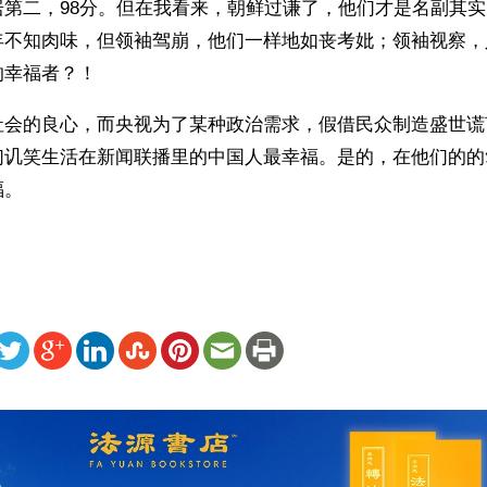
居第二，98分。但在我看来，朝鲜过谦了，他们才是名副其
年不知肉味，但领袖驾崩，他们一样地如丧考妣；领袖视察，
的幸福者？！
社会的良心，而央视为了某种政治需求，假借民众制造盛世谎
们讥笑生活在新闻联播里的中国人最幸福。是的，在他们的的
福。
ww.renminbao.com/rmb/articles/2012/10/22/57386.html