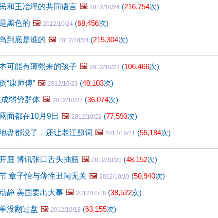
民和王冶坪的共同语言
🖼️
(
216,754
次)
2012/10/24
是黑色的
🖼️
(
68,456
次)
2012/10/24
岛到底是谁的
🖼️
(
215,304
次)
2012/10/24
本可能有薄熙来的孩子
🖼️
(
106,466
次)
2012/10/23
倒“康师傅”
🖼️
(
48,103
次)
2012/10/23
系成弱势群体
🖼️
(
36,074
次)
2012/10/22
露面都在10月9日
🖼️
(
77,593
次)
2012/10/22
地盘都没了，还让老江题词
🖼️
(
55,184
次)
2012/10/21
开庭 博讯张口舌头抽筋
🖼️
(
48,152
次)
2012/10/20
节 章子怡与薄性丑闻无关
🖼️
(
50,940
次)
2012/10/19
动静 美国要出大事
🖼️
(
38,522
次)
2012/10/18
单没翻过盘
🖼️
(
63,155
次)
2012/10/18