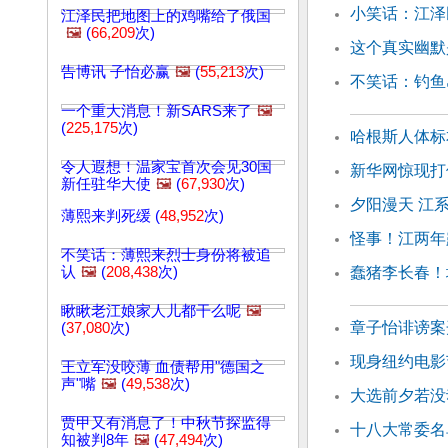
小笑话：江泽
江泽民把地图上的鸡嘴给了俄国
🖼️
(
66,209
次)
这个真实幽默
告博讯 子怡必赢
🖼️
(
55,213
次)
不笑话：钓鱼
一个重大消息！新SARS来了
🖼️
(
225,175
次)
哈根斯人体标
令人遐想！温家宝首次会见30国
新华网惊现打
新任驻华大使
🖼️
(
67,930
次)
夕阳漫天 江
薄熙来判死缓 (
48,952
次)
怪事！江两年
不笑话：薄熙来烈士身份将被追
认
🖼️
(
208,438
次)
蠢猪李长春！
瞅瞅老江娘家人儿都干么呢
🖼️
章子怡诽谤案
(
37,080
次)
现身纽约电影
王立军没咬薄 血债帮用"德国之
声"嘴
🖼️
(
49,538
次)
大选前夕若没
贾甲又有消息了！中秋节探监得
十八大常委名
知被判8年
🖼️
(
47,494
次)