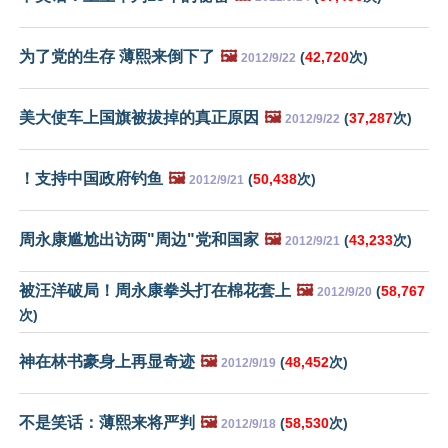
为了党的生存 薄熙来倒下了
🖼️
(
42,720
次)
2012/9/22
美大使车上国旗被拔掉的真正原因
🖼️
(
37,287
次)
2012/9/22
！支持中国政府钓鱼
🖼️
(
50,438
次)
2012/9/21
周永康尴尬出访两"周边"党和国家
🖼️
(
43,233
次)
2012/9/21
被汪洋破局！周永康拳头打在棉花套上
🖼️
(
58,767
2012/9/20
次)
神在林书豪身上再显奇迹
🖼️
(
48,452
次)
2012/9/19
不是笑话：薄熙来将严判
🖼️
(
58,530
次)
2012/9/18