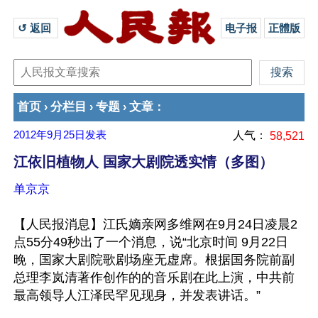
↺ 返回 
电子报
正體版
首页
分栏目
专题
文章
›
›
›
：
2012年9月25日
发表
人气：
58,521
江依旧植物人 国家大剧院透实情（多图）
单京京
【人民报消息】江氏嫡亲网多维网在9月24日凌晨2
点55分49秒出了一个消息，说“北京时间 9月22日
晚，国家大剧院歌剧场座无虚席。根据国务院前副
总理李岚清著作创作的的音乐剧在此上演，中共前
最高领导人江泽民罕见现身，并发表讲话。”