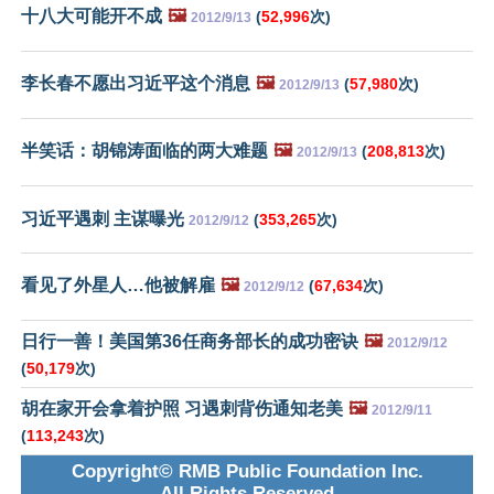
十八大可能开不成
🖼️
(
52,996
次)
2012/9/13
李长春不愿出习近平这个消息
🖼️
(
57,980
次)
2012/9/13
半笑话：胡锦涛面临的两大难题
🖼️
(
208,813
次)
2012/9/13
习近平遇刺 主谋曝光
(
353,265
次)
2012/9/12
看见了外星人…他被解雇
🖼️
(
67,634
次)
2012/9/12
日行一善！美国第36任商务部长的成功密诀
🖼️
2012/9/12
(
50,179
次)
胡在家开会拿着护照 习遇刺背伤通知老美
🖼️
2012/9/11
(
113,243
次)
Copyright© RMB Public Foundation Inc.
All Rights Reserved