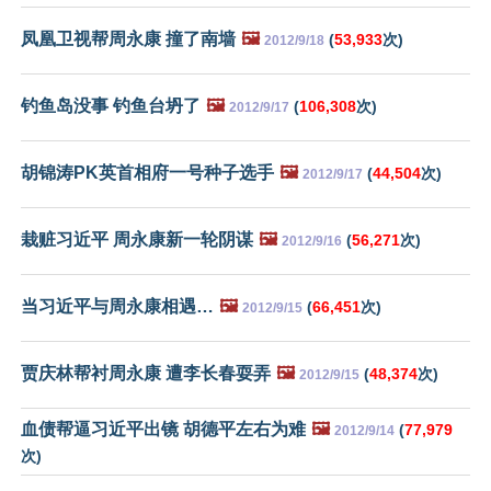
凤凰卫视帮周永康 撞了南墙
🖼️
(
53,933
次)
2012/9/18
钓鱼岛没事 钓鱼台坍了
🖼️
(
106,308
次)
2012/9/17
胡锦涛PK英首相府一号种子选手
🖼️
(
44,504
次)
2012/9/17
栽赃习近平 周永康新一轮阴谋
🖼️
(
56,271
次)
2012/9/16
当习近平与周永康相遇…
🖼️
(
66,451
次)
2012/9/15
贾庆林帮衬周永康 遭李长春耍弄
🖼️
(
48,374
次)
2012/9/15
血债帮逼习近平出镜 胡德平左右为难
🖼️
(
77,979
2012/9/14
次)