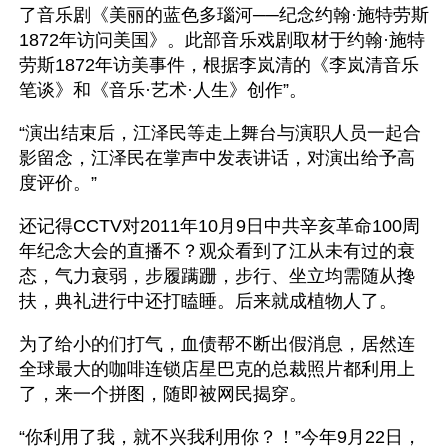
了音乐剧《美丽的蓝色多瑙河──纪念约翰·施特劳斯
1872年访问美国》。此部音乐戏剧取材于约翰·施特
劳斯1872年访美事件，根据李岚清的《李岚清音乐
笔谈》和《音乐·艺术·人生》创作”。
“演出结束后，江泽民等走上舞台与演职人员一起合
影留念，江泽民在掌声中发表讲话，对演出给予高
度评价。”
还记得CCTV对2011年10月9日中共辛亥革命100周
年纪念大会的直播不？观众看到了江从未有过的衰
态，气力衰弱，步履蹒跚，步行、坐立均需随从搀
扶，典礼进行中还打瞌睡。后来就成植物人了。
为了给小的们打气，血债帮不断出假消息，居然连
全球最大的咖啡连锁店星巴克的总裁照片都利用上
了，来一个拼图，随即被网民揭穿。
“你利用了我，就不兴我利用你？！”今年9月22日，