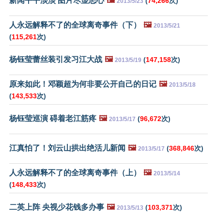
新闻平平淡淡 图片尽显恶心
🖼️
(
74,266
次)
2013/5/23
人永远解释不了的全球离奇事件（下）
🖼️
2013/5/21
(
115,261
次)
杨钰莹蕾丝装引发习江大战
🖼️
(
147,158
次)
2013/5/19
原来如此！邓颖超为何非要公开自己的日记
🖼️
2013/5/18
(
143,533
次)
杨钰莹巡演 碍着老江筋疼
🖼️
(
96,672
次)
2013/5/17
江真怕了！刘云山拱出绝活儿新闻
🖼️
(
368,846
次)
2013/5/17
人永远解释不了的全球离奇事件（上）
🖼️
2013/5/14
(
148,433
次)
二英上阵 央视少花钱多办事
🖼️
(
103,371
次)
2013/5/13