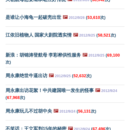
是谁让小海龟一起破壳出世
🖼️
(
53,610
次)
2012/9/26
江依旧植物人 国家大剧院透实情
🖼️
(
58,521
次)
2012/9/25
新浪：胡锦涛登航母 李彩桦供性服务
🖼️
(
69,100
2012/9/25
次)
周永康绝世牛逼出访
🖼️
(
52,632
次)
2012/9/25
周永康出访花絮！中共建国唯一发生的怪事
🖼️
2012/9/24
(
67,968
次)
周永康玩儿不过胡中央
🖼️
(
56,131
次)
2012/9/24
不笑话：王立军判15年的秘密
🖼️
(
67,496
次)
2012/9/24