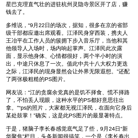
星巴克理直气壮的进驻杭州灵隐寺景区开了店，赚
钱去了。
多维说，“9月22日的场次，据知，很多在京的省部
级干部都应邀出席观看。江泽民身穿西装，携夫人
王冶平在工作人员的簇拥下步入音乐厅，当他和其
他领导人入场时，场内响起掌声。江泽民此次露
面，显示他身体、心情都很好，两个半小时的演
出，中途只休息了一次。值此中共十八大权力更迭
之际，江泽民的现身显然会让外界无限遐想。”还配
了两张极粗糙的PS图片。
网友说：“江的贪腐余党真的是饥不择食、慌不择路
了，不怕丢人现眼，这种水平的PS都好意思往出
拿。”“ps的照片，大家都无视江泽民，在面向它身后
某处鼓掌！”确实，这是此PS图片的最显著特点。 
于是，猪脑子李长春感觉底气足了些，9月24日“新
华聚焦”栏目，头条新闻很搞笑，一个是《李长春出