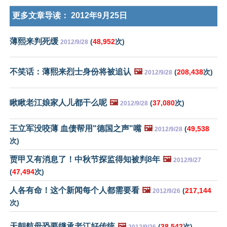
更多文章导读：
2012年9月25日
薄熙来判死缓
(
48,952
次)
2012/9/28
不笑话：薄熙来烈士身份将被追认
🖼️
(
208,438
次)
2012/9/28
瞅瞅老江娘家人儿都干么呢
🖼️
(
37,080
次)
2012/9/28
王立军没咬薄 血债帮用"德国之声"嘴
🖼️
(
49,538
2012/9/28
次)
贾甲又有消息了！中秋节探监得知被判8年
🖼️
2012/9/27
(
47,494
次)
人各有命！这个新闻每个人都需要看
🖼️
(
217,144
2012/9/26
次)
天朝航母恐要继承老江好传统
🖼️
(
38,542
次)
2012/9/26