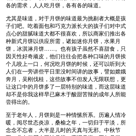
各的需求，人人吃月饼，各有各的味道。
尤其是味道，对于月饼的味道最为挑剔者大概是孩
子们吧。吃着面包和巧克力派长大的孩子们对中式
点心的甜腻味道大都不很喜欢，所以商家们推出各
种新式月饼以供应所需，诸如迷你月饼，水果月
饼，冰淇淋月饼……。也有孩子虽然不喜甜食，只
因天性好奇顽皮，他们往往会把各种口味的月饼挨
个儿咬上一口，何况吃月饼的时候，还可以听到大
人们在一旁讲些平日里没时间讲的故事，譬如嫦娥
奔月，吴刚伐桂，这些故事不但发人无限联想，更
让这口中的月饼多了一层特别的味道，而这层味道
却不是你我这样早已麻木于酸甜苦辣的成年人所能
尝得出的。
至于老年人，月饼则是一种情愫所系。历遍人情冷
暖，阅尽世态炎凉，桑榆之年，一切归于平淡，所
念念不忘者，大半是儿时的天真与无邪。中秋节