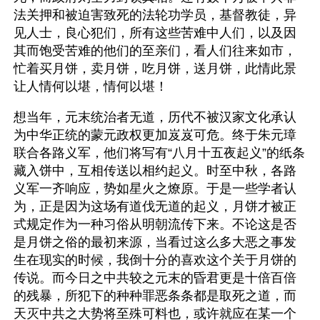
法关押和被迫害致死的法轮功学员，基督教徒，异
见人士，良心犯们，所有这些苦难中人们，以及因
其而饱受苦难的他们的至亲们，看人们往来如市，
忙着买月饼，卖月饼，吃月饼，送月饼，此情此景
让人情何以堪，情何以堪！
想当年，元末统治者无道，历代不被汉家文化承认
为中华正统的蒙元政权更加岌岌可危。终于朱元璋
联合各路义军，他们将写有“八月十五夜起义”的纸条
藏入饼中，互相传送以相约起义。时至中秋，各路
义军一齐响应，势如星火之燎原。于是一些学者认
为，正是因为这场有道伐无道的起义，月饼才被正
式规定作为一种习俗从明朝流传下来。不论这是否
是月饼之俗的最初来源，当看过这么多大恶之事发
生在现实的时候，我倒十分的喜欢这个关于月饼的
传说。而今日之中共较之元末的昏君更是十倍百倍
的残暴，所犯下的种种罪恶条条都是取死之道，而
天灭中共之大势将至殊可料也，或许就应在某一个