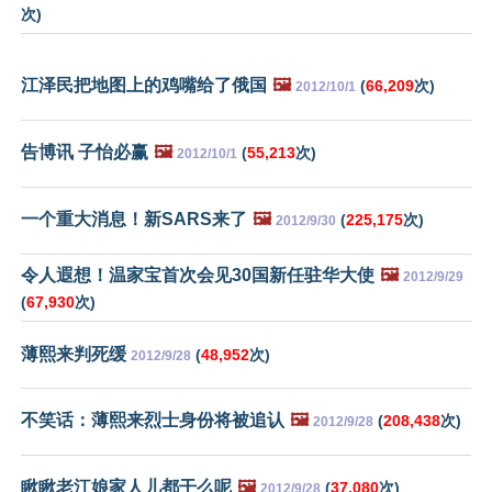
次)
江泽民把地图上的鸡嘴给了俄国
🖼️
(
66,209
次)
2012/10/1
告博讯 子怡必赢
🖼️
(
55,213
次)
2012/10/1
一个重大消息！新SARS来了
🖼️
(
225,175
次)
2012/9/30
令人遐想！温家宝首次会见30国新任驻华大使
🖼️
2012/9/29
(
67,930
次)
薄熙来判死缓
(
48,952
次)
2012/9/28
不笑话：薄熙来烈士身份将被追认
🖼️
(
208,438
次)
2012/9/28
瞅瞅老江娘家人儿都干么呢
🖼️
(
37,080
次)
2012/9/28