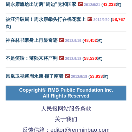
周永康尴尬出访两"周边"党和国家
🖼️
(
43,233
次)
2012/9/21
被汪洋破局！周永康拳头打在棉花套上
🖼️
(
58,767
2012/9/20
次)
神在林书豪身上再显奇迹
🖼️
(
48,452
次)
2012/9/19
不是笑话：薄熙来将严判
🖼️
(
58,530
次)
2012/9/18
凤凰卫视帮周永康 撞了南墙
🖼️
(
53,933
次)
2012/9/18
Copyright© RMB Public Foundation Inc.
All Rights Reserved
人民报网站服务条款
关于我们
反馈信箱：
editor@renminbao.com