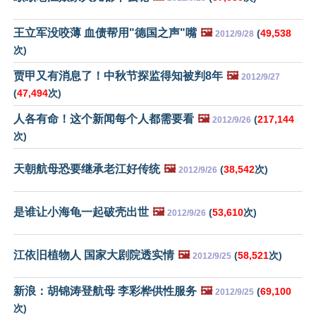
王立军没咬薄 血债帮用"德国之声"嘴
🖼️
(
49,538
2012/9/28
次)
贾甲又有消息了！中秋节探监得知被判8年
🖼️
2012/9/27
(
47,494
次)
人各有命！这个新闻每个人都需要看
🖼️
(
217,144
2012/9/26
次)
天朝航母恐要继承老江好传统
🖼️
(
38,542
次)
2012/9/26
是谁让小海龟一起破壳出世
🖼️
(
53,610
次)
2012/9/26
江依旧植物人 国家大剧院透实情
🖼️
(
58,521
次)
2012/9/25
新浪：胡锦涛登航母 李彩桦供性服务
🖼️
(
69,100
2012/9/25
次)