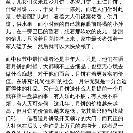
至，儿女们买来豆沙月饼，枣泥月饼，五仁月饼，
什锦月饼……，于桌上一一陈列。而老人们坐对此
景，恍若回到儿时，看着大人们设案焚香，供月
饼，供水果，而小时候的自己就像眼前馋嘴的小孙
儿，在一旁巴巴的望着，想着那软软的皮儿，甜甜
的馅儿，只盼着月亮快些上来，家中最长者领着一
家人磕了头，然后就可以大快朵颐了。
而中秋节中最忙碌者还是中年人，只是，他们在嚼
着月饼的时候，大都顾不上去细品，也更无心境去
做什么痴想。对于他们而言，月饼有着更务实的价
值。在讲究“礼尚往来”的社会，月饼无疑是十分合适
而得体的礼品。买什么月饼送什么人是提前一个月
就在脑中盘算的事，有人乐此不疲，有人烦不胜
烦，有人无可奈何。这几年，月饼的价格越来越
高，但月饼的价值却越来越低，充其量只能当块敲
门砖――借着送月饼敲开某领导的大门，而真正的
大礼包在后头，也许是上万元的购物卡，或者是一