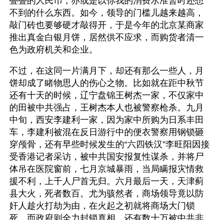
叠叠的人民币，亦或是以你我的消费水准暂时还想
不到的什么东西。如今，领导的门槛儿越来越高，
敲门砖也要够硬才敲得开，于是今年的北京某商家
推出真金白银月饼，居然供不应求，而购货者清一
色为政府机关和企业。
不过，在这同一片满月下，却还有那么一些人，月
饼却成了睹物思人的伤心之物。比如就在距中秋节
还有十天的时候，辽宁盘锦王树杰一家，不仅家中
的田被中共强占，王树杰本人也被警察枪杀。九月
中旬，西安李建利一家，因为家中所购为日系丰田
车，李建利被混在反日游行中的便衣警察用钢锁砸
穿颅骨，还有早些时候发生的“六四铁汉”李旺阳因接
受香港记者采访，被中共国安报复性谋杀，并将尸
体吊在医院窗前，七月京城暴雨，当局瞒报灾情救
援不利，上千人尸首无归。六月最后一天，天津蓟
县大火，死者数百。尤为骇然者，商场领导竟以防
奸人趁火打劫为由，在火起之初就将商场大门锁
死，而政府则全力封锁真相。还有数十万被中共非