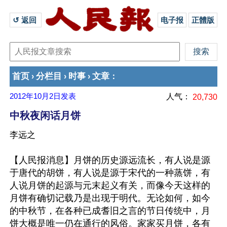
↺ 返回 
电子报
正體版
首页
分栏目
时事
文章
›
›
›
：
2012年10月2日
发表
人气：
20,730
中秋夜闲话月饼
李远之
【人民报消息】月饼的历史源远流长，有人说是源
于唐代的胡饼，有人说是源于宋代的一种蒸饼，有
人说月饼的起源与元末起义有关，而像今天这样的
月饼有确切记载乃是出现于明代。无论如何，如今
的中秋节，在各种已成耆旧之言的节日传统中，月
饼大概是唯一仍在通行的风俗。家家买月饼，各有