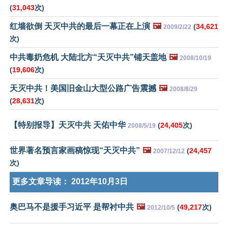
(
31,043
次)
红墙欲倒 天灭中共的最后一幕正在上演
🖼️
(
34,621
2009/2/22
次)
中共毒奶危机 大陆北方“天灭中共”铺天盖地
🖼️
2008/10/19
(
19,606
次)
天灭中共！美国旧金山大型公路广告震撼
🖼️
2008/8/29
(
28,631
次)
【特别报导】天灭中共 天佑中华
(
24,405
次)
2008/5/19
世界著名预言家画稿惊现“天灭中共”
🖼️
(
24,457
2007/12/12
次)
更多文章导读：
2012年10月3日
奥巴马不是援手习近平 是帮衬中共
🖼️
(
49,217
次)
2012/10/5