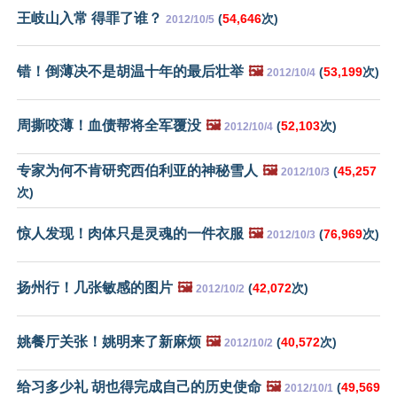
王岐山入常 得罪了谁？
(
54,646
次)
2012/10/5
错！倒薄决不是胡温十年的最后壮举
🖼️
(
53,199
次)
2012/10/4
周撕咬薄！血债帮将全军覆没
🖼️
(
52,103
次)
2012/10/4
专家为何不肯研究西伯利亚的神秘雪人
🖼️
(
45,257
2012/10/3
次)
惊人发现！肉体只是灵魂的一件衣服
🖼️
(
76,969
次)
2012/10/3
扬州行！几张敏感的图片
🖼️
(
42,072
次)
2012/10/2
姚餐厅关张！姚明来了新麻烦
🖼️
(
40,572
次)
2012/10/2
给习多少礼 胡也得完成自己的历史使命
🖼️
(
49,569
2012/10/1