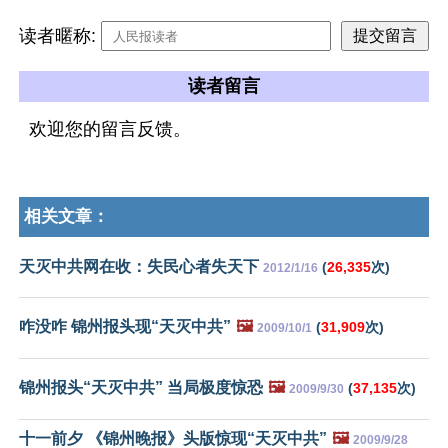
读者暱称:
读者留言
欢迎您的留言反馈。
相关文章：
天灭中共网在收：失民心者失天下
(
26,335
次)
2012/1/16
咋没咋 锦州报头现“天灭中共”
🖼️
(
31,909
次)
2009/10/1
锦州报头“天灭中共” 当局极度惊恐
🖼️
(
37,135
次)
2009/9/30
十一前夕 《锦州晚报》头版惊现“天灭中共”
🖼️
2009/9/28