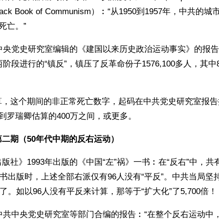
e Black Book of Communism）︰“从1950到1957年，中
死亡。”
共中央党史研究室编辑的《建国以来历史政治运动事实》的报告︰
两阶段进行的“镇反”，镇压了反革命份子1576,100多人，其中87
算，这个期间的非正常死亡数字，起码在中共党史研究室报告
，到罗瑞卿估算的400万之间，或更多。
二期（50年代中期的反右运动）
社》1993年出版的《中国“左”祸》一书︰在“反右”中，共有5
该书出版时，上述全部右派仅有96人没有“平反”。中共当局坚持
了。如以96人没有平反来计算，那等于“扩大化”了5,700倍！
年中共中央党史研究室等部门合编的报告︰“在整个反右运动中，有