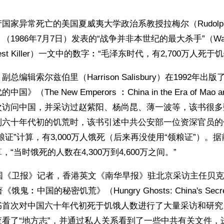
国家异常死亡的美国夏威夷大学政治系教授拉梅尔（Rudolph 
986年7月7日）发表的“战争并非本世纪的最大杀手”（War Is n
Biggest Killer）一文中的数字︰“毛泽东时代，有2,700万人死于
总编辑索尔兹伯里（Harrison Salisbury）在1992年
（The New Emperors ︰China in the Era of Mao 
次访问中国，并采访过赵紫阳、杨尚昆、薄一波等，该书很多
到六十年代初的饥荒时，该书引述中共公安部一位资深官员的
粮证”计算，有3,000万人饿死（后来再没使用“领粮证”）。
“当时饿死的人数在4,300万到4,600万之间。”
英国《卫报》记者，香港英文《南华早报》驻北京采访主任贝克尔（J
《饿鬼︰中国的秘密饥荒》（Hungry Ghosts: China's Secre
书首次对中国六十年代初死于饥饿人数进行了大量采访和研究
查看了“地方志”，并通过私人关系看到了一些中共有关文件，