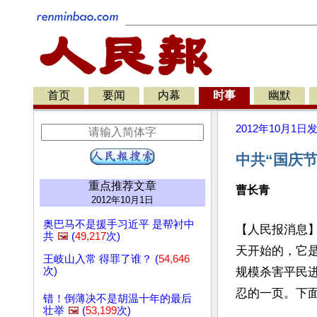
首页
要闻
内幕
时事
幽默
2012年10月1日
中共“国庆节
重点推荐文章
曹长青
2012年10月1日
奥巴马不是援手习近平 是帮衬中
【人民报消息
共
🖼️
(
49,217
次)
天开始的，它
王岐山入常 得罪了谁？ (
54,646
次)
规模杀害平民
忍的一页。下
错！倒薄决不是胡温十年的最后
壮举
🖼️
(
53,199
次)