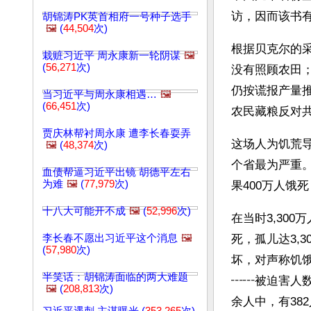
访，因而该书
胡锦涛PK英首相府一号种子选手
🖼️
(
44,504
次)
根据贝克尔的
栽赃习近平 周永康新一轮阴谋
🖼️
(
56,271
次)
没有照顾农田
仍按谎报产量
当习近平与周永康相遇…
🖼️
(
66,451
次)
农民藏粮反对
贾庆林帮衬周永康 遭李长春耍弄
这场人为饥荒
🖼️
(
48,374
次)
个省最为严重。
血债帮逼习近平出镜 胡德平左右
为难
🖼️
(
77,979
次)
果400万人饿
十八大可能开不成
🖼️
(
52,996
次)
在当时3,300
李长春不愿出习近平这个消息
🖼️
死，孤儿达3,
(
57,980
次)
坏，对声称饥
半笑话：胡锦涛面临的两大难题
┅┅被迫害人数达
🖼️
(
208,813
次)
余人中，有38