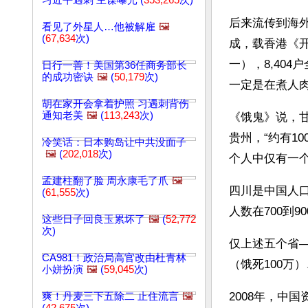
习近平遇刺 主谋曝光 (
353,265
次)
后来流传到海外
看见了外星人…他被解雇
🖼️
(
67,634
次)
成，载香港《开
一），8,40
日行一善！美国第36任商务部长
的成功密诀
🖼️
(
50,179
次)
一定是在煮人
胡在家开会拿着护照 习遇刺背伤
通知老美
🖼️
(
113,243
次)
《饿鬼》说，甘
贵州，“约有1
冷笑话：日本购岛让中共没面子
🖼️
(
202,018
次)
个人中仅有一个
孟建柱翻了脸 周永康毛了爪
🖼️
四川是中国人
(
61,555
次)
人数在700到9
这些日子回良玉累坏了
🖼️
(
52,772
次)
仅上述五个省—
CA981！政治局高官改由杜青林
（饿死100万
小姘扮演
🖼️
(
59,045
次)
2008年，中
爽！丹麦三下五除二 止住流言
🖼️