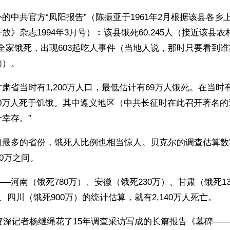
的中共官方“凤阳报告”（陈振亚于1961年2月根据该县各乡
放》杂志1994年3月号）︰该县饿死60,245人（接近该县
4户全家饿死，出现603起吃人事件（当地人说，那时只要看到
肉）。
肃省当时有1,200万人口，最低估计有69万人饿死。在当时有1
00万人死于饥饿。其中遵义地区（中共长征时在此召开著名
幸存。”
口最多的省份，饿死人比例也相当惊人。贝克尔的调查估算数
00万之间。
—河南（饿死780万）、安徽（饿死230万）、甘肃（饿死1
）、四川（饿死900万）的统计估算，就有2,140万人死亡。
国资深记者杨继绳花了15年调查采访写成的长篇报告《墓碑—