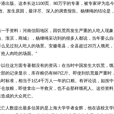
港出版。这本长达1100页、80万字的专著，被专家评为迄今
人数、发生原因，最详尽、深入的调查报告。杨继绳的结论是
。
第一手资料︰河南信阳地区，因饥荒而发生严重的人吃人现象
山、淮滨，商城），杨继绳采访到的很多人都说，当年要么自
么见过别人吃人的场景。安徽亳县，全县超过20万人饿死，
抢人肉吃的场面。”
个以往这方面专著都没有的资讯︰在当时中国发生大饥荒，饿
部的记录显示，库存粮仍有887亿斤。即使到饥荒最严重时，
当时标准，相当于1亿4千万人一年的口粮。有评论说，如按
开仓放粮，即使拿出一半救灾，也不会那样饿死人。这些资料
策造成的大众死亡。
死亡人数提出最多估算的是上海大学学者金辉，他在该校文学