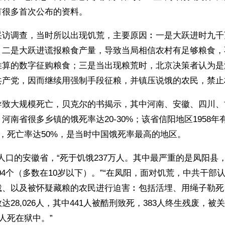
有很多首次公布的资料。
采访调查，当时所以出现饥荒，主要原因︰一是大跃进时九千
；二是大跃进谎报粮食产量，导致当局相信农村有足够粮食，
推算的数字征购粮食；三是当出现粮荒时，北京决策者认为是
共产党，因而继续用强制手段征粮，并镇压说饿的农民，禁止
导致大规模死亡，贝克尔的书揭示，其中河南、安徽、四川、
河南省很多乡镇的饿死率达20-30%；该省信阳地区1958年有
死，死亡率达50%，是当时中国饿死率最高的地区。
万人口的安徽省，“死于饥饿237万人。其中最严重的是凤阳县，有
304个（多数在10岁以下）。”“在凤阳，面对饥荒，中共干部
饿、以及被怀疑藏粮的农民进行迫害︰包括活埋、用绳子勒死
28,026人，其中441人被酷刑致死，383人终生残废，被关进
2人死在狱中。”