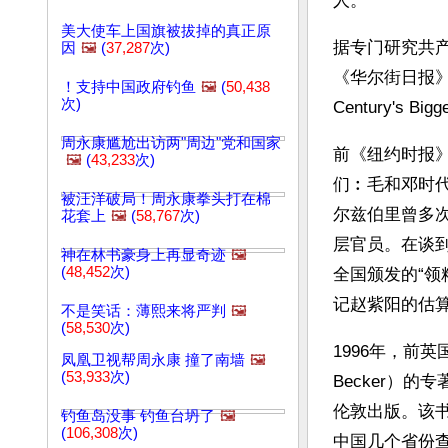
人。”
美大使车上国旗被拔掉的真正原
据专门研究共产
因
🖼️
(
37,287
次)
《华尔街日报》（1
！支持中国政府钓鱼
🖼️
(
50,438
次)
Century's 
周永康尴尬出访两"周边"党和国家
前《纽约时报》副
🖼️
(
43,233
次)
们︰毛和邓时代的中国》
被汪洋破局！周永康拳头打在棉
尔兹伯里曾多
花套上
🖼️
(
58,767
次)
层官员。在谈
神在林书豪身上再显奇迹
🖼️
(
48,452
次)
全国颁发的“领
记赵紫阳的估算，
不是笑话：薄熙来将严判
🖼️
(
58,530
次)
1996年，前
凤凰卫视帮周永康 撞了南墙
🖼️
(
53,933
次)
Becker）的专著
伦敦出版。该
钓鱼岛没事 钓鱼台坍了
🖼️
(
106,308
次)
中国几个省份