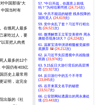
对中国那场“大
57. “中日开战，你愿意上前线
吗？”为何结果愕然 (
24,714
次)
，中国当时有
58. 中共不能说的秘密 残杀投降的
国民党人 (
24,619
次)
59. 党中央乱了套？习近平行程出
。在饿死人最多
包 (
24,521
次)
60. 微博解禁王立军交美密件 周永
己家吃过人，要
康能否现身18大？ (
24,224
次)
“以至把人肉煮
61. 温家宝清华演讲精髓被党媒彻
底摒弃
🖼️
(
24,212
次)
62. 从习近平失踪透视中共凶险接
班路 (
23,974
次)
死人最多的12个
63. 9.15反日大游行背后的高层博
中国仍有403亿
弈 (
23,927
次)
中国历史上最常用
64. 反日游行中的五个不寻常
(
23,845
次)
更证明，这完全
65. 谷开来英文名字的秘密
(
23,517
次)
66. 公安部网站透露出的周永康处
院出版的《社
境 (
23,443
次)