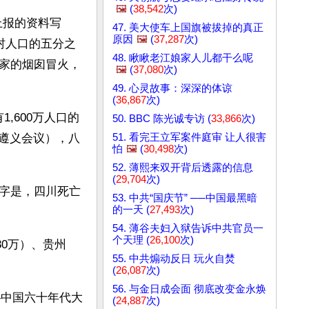
🖼️
(
38,542
次)
上报的资料写
47. 美大使车上国旗被拔掉的真正
原因
🖼️
(
37,287
次)
农村人口的五分之
48. 瞅瞅老江娘家人儿都干么呢
谁家的烟囱冒火，
🖼️
(
37,080
次)
49. 心灵故事：深深的体谅
(
36,867
次)
,600万人口的
50. BBC 陈光诚专访 (
33,866
次)
51. 看完王立军案件庭审 让人很害
的遵义会议），八
怕
🖼️
(
30,498
次)
52. 薄熙来双开背后透露的信息
(
29,704
次)
字是，四川死亡
53. 中共“国庆节” ──中国最黑暗
的一天 (
27,493
次)
54. 薄谷夫妇入狱告诉中共官员一
个天理 (
26,100
次)
30万）、贵州
55. 中共煽动反日 玩火自焚
(
26,087
次)
56. 与金日成会面 彻底改变金永焕
—中国六十年代大
(
24,887
次)