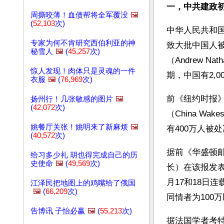
一，中共建政初期
周撕咬薄！血债帮将全军覆没
🖼️
(
52,103
次)
中华人民共和国
专家为何不肯研究西伯利亚的神
致大批中国人
秘雪人
🖼️
(
45,257
次)
（Andrew N
惊人发现！肉体只是灵魂的一件
期，中国有2,0
衣服
🖼️
(
76,969
次)
前《纽约时报》驻
扬州行！几张敏感的图片
🖼️
(
42,072
次)
（China W
姚餐厅关张！姚明来了新麻烦
🖼️
有400万人被处
(
40,572
次)
据前《华盛顿邮报
给习多少礼 胡也得完成自己的历
史使命
🖼️
(
49,569
次)
长）在该报发表的调
月17和18日连
江泽民把地图上的鸡嘴给了俄国
🖼️
(
66,209
次)
同情者为100
告博讯 子怡必赢
🖼️
(
55,213
次)
据法国学者考特斯和