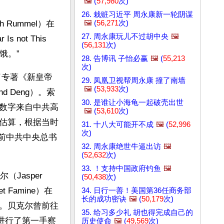
🖼️
(
57,980
次)
26. 栽赃习近平 周永康新一轮阴谋
🖼️
(
56,271
次)
Rummel）在
27. 周永康玩儿不过胡中央
🖼️
ot This 
(
56,131
次)
饥饿。”
28. 告博讯 子怡必赢
🖼️
(
55,213
次)
出版了专著《新皇帝
29. 凤凰卫视帮周永康 撞了南墙
🖼️
(
53,933
次)
and Deng）。索
30. 是谁让小海龟一起破壳出世
数字来自中共高
🖼️
(
53,610
次)
估算，根据当时
31. 十八大可能开不成
🖼️
(
52,996
次)
据前中共中央总书
32. 周永康绝世牛逼出访
🖼️
(
52,632
次)
33. ！支持中国政府钓鱼
🖼️
asper 
(
50,438
次)
t Famine）在
34. 日行一善！美国第36任商务部
长的成功密诀
🖼️
(
50,179
次)
。贝克尔曾前往
35. 给习多少礼 胡也得完成自己的
进行了第一手察
历史使命
🖼️
(
49,569
次)