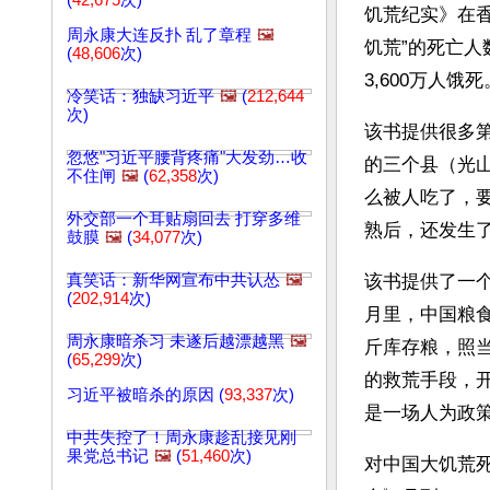
(
42,675
次)
饥荒纪实》在香
周永康大连反扑 乱了章程
🖼️
饥荒”的死亡
(
48,606
次)
3,600万人饿死
冷笑话：独缺习近平
🖼️
(
212,644
次)
该书提供很多
忽悠"习近平腰背疼痛"大发劲…收
的三个县（光
不住闸
🖼️
(
62,358
次)
么被人吃了，要
外交部一个耳贴扇回去 打穿多维
熟后，还发生了
鼓膜
🖼️
(
34,077
次)
真笑话：新华网宣布中共认怂
🖼️
该书提供了一
(
202,914
次)
月里，中国粮食
周永康暗杀习 未遂后越漂越黑
🖼️
斤库存粮，照
(
65,299
次)
的救荒手段，
习近平被暗杀的原因 (
93,337
次)
是一场人为政
中共失控了！周永康趁乱接见刚
果党总书记
🖼️
(
51,460
次)
对中国大饥荒