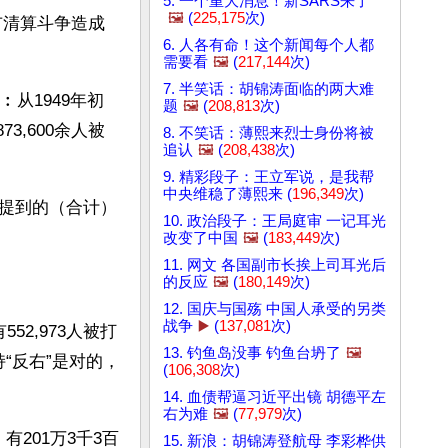
5. 一个重大消息！新SARS来了
🖼️
(
225,175
次)
共的城市清算斗争造成
6. 人各有命！这个新闻每个人都
需要看
🖼️
(
217,144
次)
7. 半笑话：胡锦涛面临的两大难
从1949年初
题
🖼️
(
208,813
次)
3,600余人被
8. 不笑话：薄熙来烈士身份将被
追认
🖼️
(
208,438
次)
9. 精彩段子：王立军说，是我帮
中央维稳了薄熙来 (
196,349
次)
提到的（合计）
10. 政治段子：王局庭审 一记耳光
改变了中国
🖼️
(
183,449
次)
11. 网文 各国副市长挨上司耳光后
的反应
🖼️
(
180,149
次)
12. 国庆与国殇 中国人承受的另类
战争
▶️
(
137,081
次)
52,973人被打
13. 钓鱼岛没事 钓鱼台坍了
🖼️
“反右”是对的，
(
106,308
次)
14. 血债帮逼习近平出镜 胡德平左
右为难
🖼️
(
77,979
次)
201万3千3百
15. 新浪：胡锦涛登航母 李彩桦供