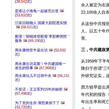
(
38,542
次)
余人被定为右派
是谁让小海龟一起破壳出世
🖼️
22,100余人
(
53,610
次)
江依旧植物人 国家大剧院透实情
从这份中共报告
🖼️
(
58,521
次)
人。以五十年代
新浪：胡锦涛登航母 李彩桦供性
害。
服务
🖼️
(
69,100
次)
三，中共建政第三
周永康绝世牛逼出访
🖼️
(
52,632
次)
从1959年下
周永康出访花絮！中共建国唯一
发生的怪事
🖼️
(
67,968
次)
降归于所谓“
外研究证实，这
周永康玩儿不过胡中央
🖼️
(
56,131
次)
西方较早提出具体
不笑话：王立军判15年的秘密
🖼️
(
67,496
次)
年代初的报告《中国
年出生率和死亡
为了党的生存 薄熙来倒下了
🖼️
(
42,720
次)