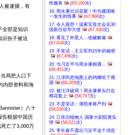
性服务
🖼️
(
69,100
次)
多人被逮捕，有
16. 周永康出访花絮！中共建国唯
一发生的怪事
🖼️
(
67,968
次)
17. 令人遐想！温家宝首次会见30
乎全部是知识
国新任驻华大使
🖼️
(
67,930
次)
18. 看见了外星人…他被解雇
🖼️
知识份子被迫
(
67,634
次)
19. 不笑话：王立军判15年的秘密
🖼️
(
67,496
次)
20. 当习近平与周永康相遇…
🖼️
(
66,451
次)
共当局把人口下
21. 江泽民把地图上的鸡嘴给了俄
国
🖼️
(
66,209
次)
的内部资料和海
22. 被汪洋破局！周永康拳头打在
棉花套上
🖼️
(
58,767
次)
23. 不是笑话：薄熙来将严判
🖼️
nister）八十
(
58,530
次)
，该报告根据中国历
24. 江依旧植物人 国家大剧院透实
情
🖼️
(
58,521
次)
亡了3,000万
25. 李长春不愿出习近平这个消息