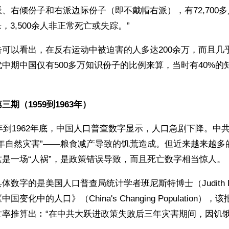
、右倾份子和右派边际份子（即不戴帽右派），有72,700
自杀，3,500余人非正常死亡或失踪。”
可以看出，在反右运动中被迫害的人多达200余万，而且几
中期中国仅有500多万知识份子的比例来算，当时有40%的
期（1959到1963年）
半年到1962年底，中国人口普查数字显示，人口急剧下降。中
三年自然灾害”——粮食减产导致的饥荒造成。但近来越来越多
是一场“人祸”，是政策错误导致，而且死亡数字相当惊人。
数字的是美国人口普查局统计学者班尼斯特博士（Judith Ban
变化中的人口》（China's Changing Population）
率推算出︰“在中共大跃进政策失败后三年灾害期间，因饥饿死