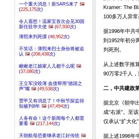
一个重大消息！新SARS来了
🖼️
Kramer: Th
(
225,175
次)
100多万人异常
令人遐想！温家宝首次会见30国
新任驻华大使
🖼️
(
67,930
次)
据1996年中
薄熙来判死缓 (
48,952
次)
到1952年初分
不笑话：薄熙来烈士身份将被追
判死刑。
认
🖼️
(
208,438
次)
从上述数字推
瞅瞅老江娘家人儿都干么呢
🖼️
(
37,080
次)
90万零2千人
王立军没咬薄 血债帮用"德国之
二，中共建政第
声"嘴
🖼️
(
49,538
次)
贾甲又有消息了！中秋节探监得
据北京《朝华出版
知被判8年
🖼️
(
47,494
次)
成“右派”。至
人各有命！这个新闻每个人都需
仅承认“扩大化”
要看
🖼️
(
217,144
次)
天朝航母恐要继承老江好传统
🖼️
据上述1996