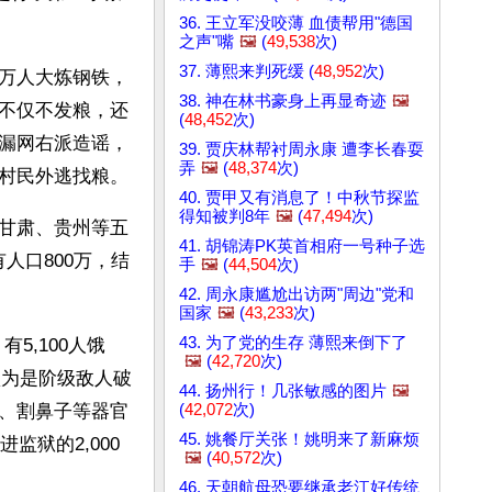
36. 王立军没咬薄 血债帮用"德国
之声"嘴
🖼️
(
49,538
次)
37. 薄熙来判死缓 (
48,952
次)
万人大炼钢铁，
38. 神在林书豪身上再显奇迹
🖼️
不仅不发粮，还
(
48,452
次)
漏网右派造谣，
39. 贾庆林帮衬周永康 遭李长春耍
弄
🖼️
(
48,374
次)
村民外逃找粮。
40. 贾甲又有消息了！中秋节探监
得知被判8年
🖼️
(
47,494
次)
甘肃、贵州等五
41. 胡锦涛PK英首相府一号种子选
人口800万，结
手
🖼️
(
44,504
次)
42. 周永康尴尬出访两"周边"党和
国家
🖼️
(
43,233
次)
43. 为了党的生存 薄熙来倒下了
5,100人饿
🖼️
(
42,720
次)
认为是阶级敌人破
44. 扬州行！几张敏感的图片
🖼️
(
42,072
次)
、割鼻子等器官
45. 姚餐厅关张！姚明来了新麻烦
监狱的2,000
🖼️
(
40,572
次)
46. 天朝航母恐要继承老江好传统