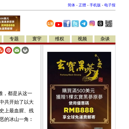
简体
-
正體
-
手机版
-
电子报
专题
寰宇
维权
视频
杂谈
难，都是从这一
中共开始了以大
史上最血腥、残
恶的冰山一角︰