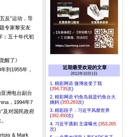
五反”运动，导
题专家黎安友
的数字︰五十年代初
国觉醒了》
近期最受欢迎的文章
年到1955年，
2012年10月1日
1. 精彩网语 微博改变了我
(
394,735
次)
自由亚洲电台副台
2. 精彩网语 钓鱼岛就是钓鱼台大
na，1994年7
姨妈 (
393,283
次)
3. 精彩段子：习近平风靡世界
命”及对国民政府
(
392,493
次)
生。
4. 习近平遇刺 主谋曝光 (
353,265
次)
 & Mark 