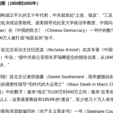
（1950到1955年）
刚成立不久的五十年代初，中共就发起“土改、镇反”、“三反
被处决或迫害致死。据美国哥伦比亚大学政治学教授、中国问
athan）在《中国的民主》（Chinese Democracy）一书中
00万人被打成“地富反坏”份子。
北京采访主任纪思道（Nicholas Kristof）在其专著《中
akes）中说︰“据中共前公安部长罗瑞卿提交的报告估算，从1948
决。”
》驻北京记者邵德廉（Daniel Southerland，现华盛顿
查性报导“毛时代的大众死亡”（Mass Death in Mao's Chi
载）中的数字︰被杀“地主”为100万到400万之间；被杀“反革
万以上；迫害基督教徒和1953年的“肃反”，至少使几十万人丧
克雷默编写的《共产主义黑皮书》一书（Stephane Courtois