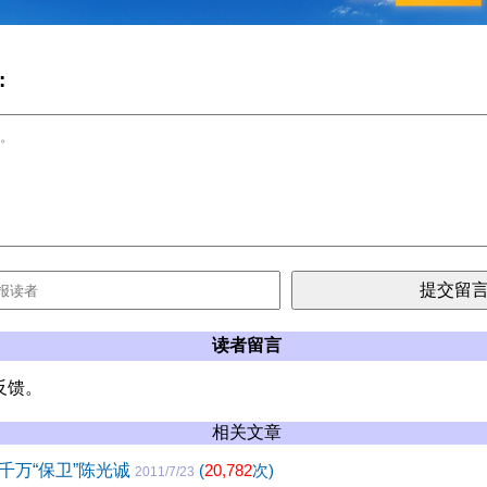
:
读者留言
反馈。
相关文章
千万“保卫”陈光诚
(
20,782
次)
2011/7/23