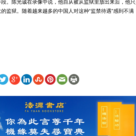
手段。陈光诚在录像中说，他自从被从监狱里放出来后，他只
大的监狱。随着越来越多的中国人对这种“监禁待遇”感到不满
）
ww.renminbao.com/rmb/articles/2011/2/19/54133.html