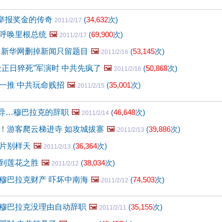
元 举报奖金的传奇
(
34,632
次)
2011/2/17
呼唤里根总统
🖼️
(
69,900
次)
2011/2/17
 新华网删掉新闻只留题目
🖼️
(
53,145
次)
2011/2/16
金正日猝死”军演时 中共先疯了
🖼️
(
50,868
次)
2011/2/16
一推 中共玩命贱招
🖼️
(
35,001
次)
2011/2/15
报导…穆巴拉克的辞职
🖼️
(
46,648
次)
2011/2/14
！游客爬云梯进寺 如攻城拔寨
🖼️
(
39,886
次)
2011/2/13
片别样天
🖼️
(
36,364
次)
2011/2/13
到莲花之胜
🖼️
(
38,034
次)
2011/2/12
穆巴拉克财产 吓坏中南海
🖼️
(
74,503
次)
2011/2/12
穆巴拉克没理由自动辞职
🖼️
(
35,155
次)
2011/2/11