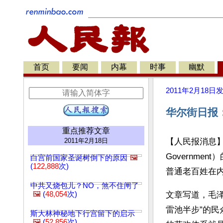
首页
要闻
内幕
时事
幽默
2011年2月18日
华尔街日报
重点推荐文章
2011年2月18日
【人民报消息】《
Governm
白宫前国家圣诞树倒下的原因
🖼️
(
122,888
次)
普通老百姓在
中共又烧包儿？NO，煞不住闸了
🖼️
(
48,054
次)
文章写道，毛泽
雷池半步”的民
斯大林神秘地下行宫留下的启示
🖼️
(
52,856
次)