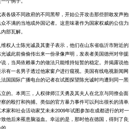
是一个例子。
代表各级不同政府的不同黑帮，开始公开攻击那些胆敢发声抱
民众不满的当地或外国记者。这意味著作为国家权威的公信力
从内部瓦解。
人维权人士陈光诚及其妻子表示，他们在山东省临沂市附近的
陈光诚此前偷偷传出来一份录像声明，发表者美国德州对华援
中说，当局依赖暴力的做法只能维持短暂的稳定。并揭露说他
显示有一名男子透过他家窗户进行窥视。美国有线电视新闻网
及法国国际广播电台的记者在试图探望陈光诚时均遭到同一黑
孤立的。本周三，人权律师江天勇及其夫人在北京与同僚会面
警察的殴打和拘捕。类似的官方暴力事件可以列出很长的清单
术家和社会活动家艾未未2009年试图参加在成都进行的对
导致他后来罹患脑溢血。幸运的是，那时他在德国，得到了良
命的。