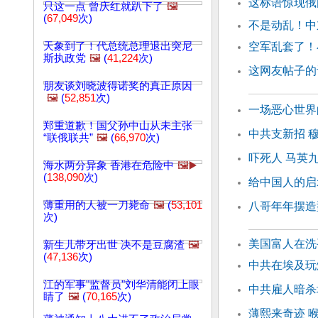
这标语惊现俄
只这一点 曾庆红就趴下了
🖼️
(
67,049
次)
不是动乱！中
天象到了！代总统总理退出突尼
空军乱套了！
斯执政党
🖼️
(
41,224
次)
这网友帖子的
朋友谈刘晓波得诺奖的真正原因
🖼️
(
52,851
次)
一场恶心世界
郑重道歉！国父孙中山从未主张
中共支新招 
“联俄联共”
🖼️
(
66,970
次)
吓死人 马英
海水两分异象 香港在危险中
🖼️▶️
(
138,090
次)
给中国人的启
薄重用的人被一刀毙命
🖼️
(
53,101
八哥年年摆造
次)
美国富人在洗
新生儿带牙出世 决不是豆腐渣
🖼️
(
47,136
次)
中共在埃及玩
江的军事"监督员"刘华清能闭上眼
中共雇人暗杀
睛了
🖼️
(
70,165
次)
薄熙来奇迹 