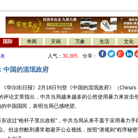
国际
奇闻
灾祸
万象
生活
文化
人气：
30,385
分享：
发表
：中国的流氓政府
华尔街日报》2月18日刊登《中国的流氓政府》（China's Hool
ent）的评论文章指出，中共当局越来越多的公然使用暴力来攻
内的中国国民，表明当局已感绝望。
东说过“枪杆子里出政权”，中共当局从来不羞于采用暴力手
众。但这些酷刑通常都避开公众视线，按照“潜规则”程序秘