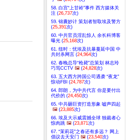
58. 白宫“上甘岭”事件 西方媒体关
注 (
26,737
次)
59. 锦囊妙计 策划者智取埃及警方
(
25,391
次)
60. 中共官员淫乱惊人 余长科博客
曝光 (
25,168
次)
61. 纽时：忧埃及抗暴蔓延中国 中
共封杀网言 (
24,964
次)
62. 春晚总导“枪毙”总策划 林志玲
巧骂CCTV
🖼️
(
24,828
次)
63. 五大西方跨国公司遇袭 “夜龙”
惊动FBI (
24,787
次)
64. 郎朗，为中共代言 你是要付出
代价的 (
24,450
次)
65. 中共砸巨资打造形象 嘘声四起
🖼️
(
23,885
次)
66. 埃及大示威震撼全球 独裁者心
惊肉跳
🖼️
(
23,871
次)
67. “茉莉花”之春还有多远？ 网上
倡议去天安门
🖼️
(
23,540
次)