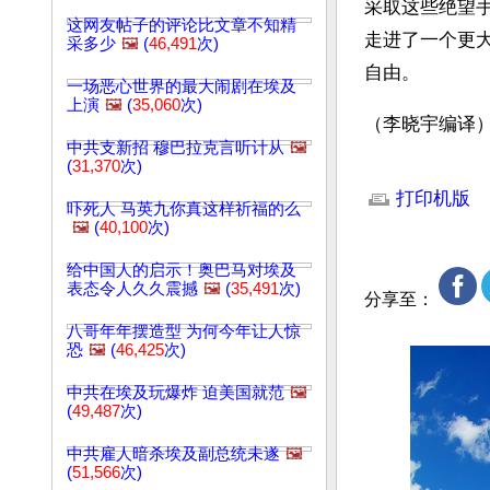
采取这些绝望
这网友帖子的评论比文章不知精
走进了一个更
采多少
🖼️
(
46,491
次)
自由。
一场恶心世界的最大闹剧在埃及
上演
🖼️
(
35,060
次)
（李晓宇编译
中共支新招 穆巴拉克言听计从
🖼️
(
31,370
次)
文章网址: http://w
打印机版
吓死人 马英九你真这样祈福的么
🖼️
(
40,100
次)
给中国人的启示！奥巴马对埃及
表态令人久久震撼
🖼️
(
35,491
次)
分享至：
八哥年年摆造型 为何今年让人惊
恐
🖼️
(
46,425
次)
中共在埃及玩爆炸 迫美国就范
🖼️
(
49,487
次)
中共雇人暗杀埃及副总统未遂
🖼️
(
51,566
次)