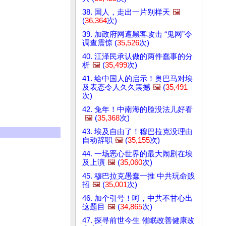
38. 国人，走出一片别样天
🖼️
(
36,364
次)
39. 加政府网遭黑客攻击 “鬼网”令
调查震惊 (
35,526
次)
40. 江泽民承认做的两件蠢事的分
析
🖼️
(
35,499
次)
41. 给中国人的启示！奥巴马对埃
及表态令人久久震撼
🖼️
(
35,491
次)
42. 兔年！中南海的脸没法儿好看
🖼️
(
35,368
次)
43. 埃及自由了！穆巴拉克没理由
自动辞职
🖼️
(
35,155
次)
44. 一场恶心世界的最大闹剧在埃
及上演
🖼️
(
35,060
次)
45. 穆巴拉克愚蠢一推 中共玩命贱
招
🖼️
(
35,001
次)
46. 加个引号！呵，中共不甘心出
这题目
🖼️
(
34,865
次)
47. 探寻前世今生 催眠改善健康改