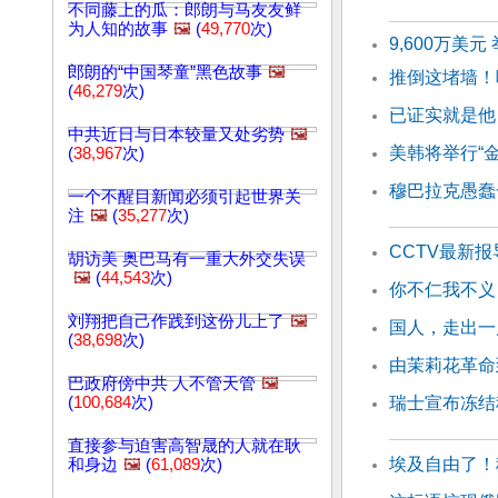
不同藤上的瓜：郎朗与马友友鲜
为人知的故事
🖼️
(
49,770
次)
9,600万美
郎朗的“中国琴童”黑色故事
🖼️
推倒这堵墙！
(
46,279
次)
已证实就是他
中共近日与日本较量又处劣势
🖼️
美韩将举行“
(
38,967
次)
穆巴拉克愚蠢
一个不醒目新闻必须引起世界关
注
🖼️
(
35,277
次)
CCTV最新
胡访美 奥巴马有一重大外交失误
🖼️
(
44,543
次)
你不仁我不义
刘翔把自己作践到这份儿上了
🖼️
国人，走出一
(
38,698
次)
由茉莉花革命
巴政府傍中共 人不管天管
🖼️
(
100,684
次)
瑞士宣布冻结
直接参与迫害高智晟的人就在耿
埃及自由了！
和身边
🖼️
(
61,089
次)