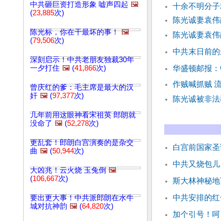
中共砸巨资打造形象 嘘声四起
🖼️
十余不明分子
(
23,885
次)
陈光诚妻袁伟
陈光标，你在干最坏的事！
🖼️
陈光诚妻袁伟
(
79,506
次)
中共末日前的
深刻启示！中共老朋友独裁30年
一夕打住
🖼️
(
41,866
次)
华盛顿邮报：
作贼喊抓贼 
曾庆红的爹：毛主席是最大的汉
奸
🖼️
(
97,377
次)
陈光诚被非法
几年前用这眼神看宋祖英 郎朗就
没命了
🖼️
(
52,278
次)
更乱套！郎朗白宫演奏的是杂交
白宫前国家圣
曲
🖼️
(
50,944
次)
中共又烧包儿
大凶兆！云火烧 玉兔倒
🖼️
(
106,667
次)
斯大林神秘地
中共安排的红
要出更大事！中共派郎朗在水牛
城对抗神韵
🖼️
(
64,820
次)
加个引号！呵