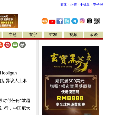
简体
-
正體
-
手机版
-
电子报
专题
寰宇
维权
视频
杂谈
igan 
击包括异议人士和
段对付任何“敢越
密进行，中国庞大