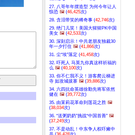
27. 八哥年年摆造型 为何今年让人
惊恐
🖼️
(
46,425
次)
28. 含泪带笑的稀奇事 (
42,746
次)
29. 绝门儿笑！美国大猩猩PK中国
美女
🖼️
(
42,533
次)
30. 深刻启示！中共老朋友独裁30
年一夕打住
🖼️
(
41,866
次)
31. 尘“埃”落定 (
41,458
次)
32. 吓死人 马英九你真这样祈福的
么
🖼️
(
40,100
次)
33. 你不仁我不义！游客爬云梯进
寺 如攻城拔寨
🖼️
(
39,886
次)
34. 六四抗命英雄徐勤先将军依然
健在
🖼️
(
39,772
次)
35. 由茉莉花革命到莲花之胜
🖼️
(
38,034
次)
36. “送粥奶奶”挑战“中国首善”
🖼️
(
37,249
次)
37. 不是动乱！中东争人权吓瘫中
共 (
36,428
次)