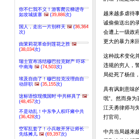
你不仁我不义！游客爬云梯进寺
越来越多虐待
如攻城拔寨
🖼️
(
39,886
次)
诚偷偷送出的
国人，走出一片别样天
🖼️
(
36,364
会遭上一级政
次)
更大的暴力来
由茉莉花革命到莲花之胜
🖼️
(
38,034
次)
这种战术变化
瑞士宣布冻结穆巴拉克财产 吓坏
违规的穷人，警
中南海
🖼️
(
74,503
次)
局处死了杨佳
埃及自由了！穆巴拉克没理由自
动辞职
🖼️
(
35,155
次)
具有讽刺意味
这标语惊现俄国时 中共杯具了
🖼️
氓”。然而身
(
48,457
次)
江天勇律师与
不是动乱！中东争人权吓瘫中共
(
36,428
次)
打官司。
空军乱套了！小兵敢开牙让师长
中共当局越来
先练摊儿
🖼️
(
69,397
次)