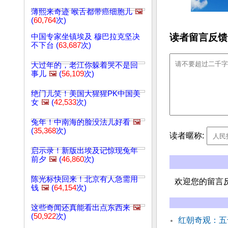
薄熙来奇迹 喉舌都带癌细胞儿
🖼️
(
60,764
次)
读者留言反馈
中国专家坐镇埃及 穆巴拉克坚决
不下台 (
63,687
次)
大过年的，老江你躲着哭不是回
事儿
🖼️
(
56,109
次)
绝门儿笑！美国大猩猩PK中国美
女
🖼️
(
42,533
次)
兔年！中南海的脸没法儿好看
🖼️
(
35,368
次)
读者暱称:
启示录！新版出埃及记惊现兔年
前夕
🖼️
(
46,860
次)
陈光标快回来！北京有人急需用
欢迎您的留言
钱
🖼️
(
64,154
次)
这些奇闻还真能看出点东西来
🖼️
(
50,922
次)
红朝奇观：五