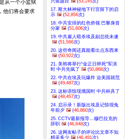
只留题目
🖼️
(
53,145
次)
是从一个小监狱
17. 斯大林神秘地下行宫留下的启
，他们将会要求
示
🖼️
(
52,856
次)
18. 中共安排的红色侨领 巴黎身首
分家
🖼️
(
51,606
次)
19. 中共雇人暗杀埃及副总统未遂
🖼️
(
51,566
次)
20. 这些奇闻还真能看出点东西来
🖼️
(
50,922
次)
21. 美韩将举行“金正日猝死”军演
时 中共先疯了
🖼️
(
50,868
次)
22. 中共在埃及玩爆炸 迫美国就范
🖼️
(
49,487
次)
23. 这标语惊现俄国时 中共杯具了
🖼️
(
48,457
次)
24. 启示录！新版出埃及记惊现兔
年前夕
🖼️
(
46,860
次)
25. CCTV最新报导…穆巴拉克的
辞职
🖼️
(
46,648
次)
26. 这网友帖子的评论比文章不知
精采多少
🖼️
(
46,491
次)