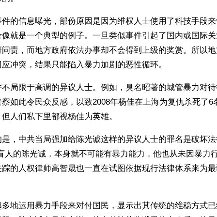
事件的信息曝光，部份原因是因为维权人士使用了科技手段来
录像就是一个典型的例子。一旦类似事件引起了国内或国际关
府问责，而地方政府依法办事却不会得到上级的奖赏。所以地
回应冲突，结果只能陷入暴力加剧的恶性循环。
并不局限于高调的异议人士。例如，臭名昭著的城管暴力对待
察如此令民众反感，以致2008年杨佳在上海为复仇杀死了6
，但人们私下里都视杨佳为英雄。
的是，中共当局强加给陈光诚这样的异议人士的罪名是破坏法
为盲人的陈光诚，本身就不可能有暴力能力，他也从未因暴力
失踪的人权律师高智晟也一直在试图依据现行法律体系来为最
越多地运用暴力手段来对付国民，显示出其传统的维稳方式已