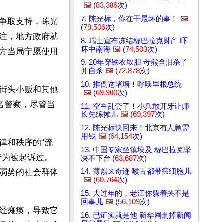
🖼️
(
83,386
次)
7. 陈光标，你在干最坏的事！
🖼️
争取支持，陈光
(
79,506
次)
注，地方政府就
8. 瑞士宣布冻结穆巴拉克财产 吓
坏中南海
🖼️
(
74,503
次)
方当局宁愿使用
9. 20年穿铁衣取胆 母熊含泪杀子
并自杀
🖼️
(
72,878
次)
10. 推倒这堵墙！呼唤里根总统
街头小贩和其他
🖼️
(
69,900
次)
名警察，尽管当
11. 空军乱套了！小兵敢开牙让师
长先练摊儿
🖼️
(
69,397
次)
12. 陈光标快回来！北京有人急需
用钱
🖼️
(
64,154
次)
律和秩序的“流
13. 中国专家坐镇埃及 穆巴拉克坚
行为被起诉过。
决不下台 (
63,687
次)
14. 薄熙来奇迹 喉舌都带癌细胞儿
弱势的社会群体
🖼️
(
60,764
次)
15. 大过年的，老江你躲着哭不是
回事儿
🖼️
(
56,109
次)
经瘫痪，导致它
16. 已证实就是他 新华网删掉新闻