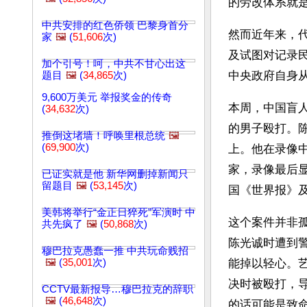
的劳改体系就
中共安排的红色侨领 巴黎身首分
然而近年来，
家
🖼️
(
51,606
次)
及试图对记录
加个引号！呵，中共不甘心出这
中央政府自身
题目
🖼️
(
34,865
次)
9,600万美元 举报奖金的传奇
本周，中国盲
(
34,632
次)
的男子殴打。
推倒这堵墙！呼唤里根总统
🖼️
(
69,900
次)
上。他在录像
家，录像最后
已证实就是他 新华网删掉新闻只
留题目
🖼️
(
53,145
次)
国《世界报》
美韩将举行“金正日猝死”军演时 中
这个案件并非
共先疯了
🖼️
(
50,868
次)
陈光诚时遭到
穆巴拉克愚蠢一推 中共玩命贱招
🖼️
(
35,001
次)
能掉以轻心。艺
决时被殴打，
CCTV最新报导…穆巴拉克的辞职
🖼️
(
46,648
次)
的话可能是致