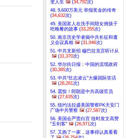
变人生
🖼️
(
34,792
次)
48. 9,600万美元 举报奖金的传奇
(
34,632
次)
49. 美国富人在洗手间陪女佣孩子
吃晚餐的故事 (
33,255
次)
50. 南京历史学者揭中共长征和遵
义会议真相
🖼️
(
31,946
次)
51. 中共支新招 穆巴拉克言听计从
🖼️
(
31,370
次)
52. 华尔街日报：中国的流氓政府
(
30,385
次)
53. 中共“壮志凌云”大爆国际笑话
🖼️
(
28,261
次)
54. 震惊！郎朗是中共高级官员
🖼️
(
27,635
次)
55. 纽约法拉盛美国警察PK天安门
广场中共警察
🖼️
(
27,587
次)
56. 美国会严责白宫 纽时发文高赞
“五剑客”
🖼️
(
26,971
次)
57. 又跑了一家，这事得认真看看
了
🖼️
(
26,754
次)