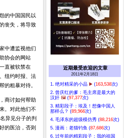
怨的中国国民以
的丧失，将导致
家中遭监视他们
助协会的网站
一直被软禁在
近期最受欢迎的文章
2011年2月18日
、纽约时报、法
1. 绝对精采的小品
▶️
(
163,538
次)
帮的粗暴对待。
2. 曾庆红的爹：毛主席是最大的
汉奸
🖼️
(
97,377
次)
，商讨如何帮助
3. 精彩段子：埃及！想像中国人
来。对此他们不
那样么？ (
89,966
次)
一名异见分子的判
4. 毛泽东的超级模仿秀 (
88,216
次)
好的医治，否则
5. 漫画：老猫钓鱼 (
87,686
次)
6. 过年前的精彩段子：我的祖国