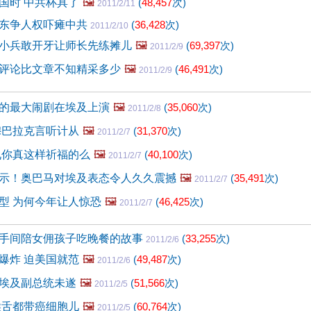
国时 中共杯具了
🖼️
(
48,457
次)
2011/2/11
东争人权吓瘫中共
(
36,428
次)
2011/2/10
小兵敢开牙让师长先练摊儿
🖼️
(
69,397
次)
2011/2/9
评论比文章不知精采多少
🖼️
(
46,491
次)
2011/2/9
的最大闹剧在埃及上演
🖼️
(
35,060
次)
2011/2/8
穆巴拉克言听计从
🖼️
(
31,370
次)
2011/2/7
九你真这样祈福的么
🖼️
(
40,100
次)
2011/2/7
示！奥巴马对埃及表态令人久久震撼
🖼️
(
35,491
次)
2011/2/7
型 为何今年让人惊恐
🖼️
(
46,425
次)
2011/2/7
手间陪女佣孩子吃晚餐的故事
(
33,255
次)
2011/2/6
爆炸 迫美国就范
🖼️
(
49,487
次)
2011/2/6
埃及副总统未遂
🖼️
(
51,566
次)
2011/2/5
喉舌都带癌细胞儿
🖼️
(
60,764
次)
2011/2/5