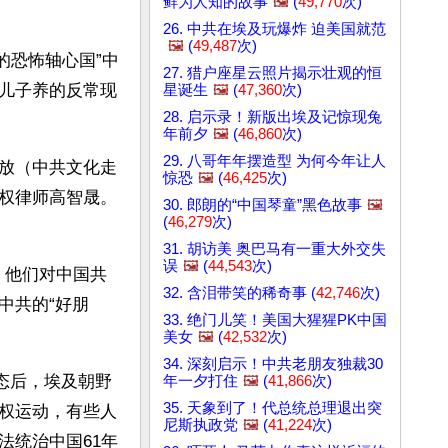
鲜为人知的故事
🖼️
(
49,770
次)
26. 中共在埃及玩爆炸 迫美国就范
🖼️
(
49,487
次)
的恐怖轴心国”中
27. 猎户座星云照片揭示壮观的恒
儿子养的反常现
星诞生
🖼️
(
47,360
次)
28. 启示录！新版出埃及记惊现兔
年前夕
🖼️
(
46,860
次)
29. 八哥年年摆造型 为何今年让人
放（中共文化走
惊恐
🖼️
(
46,425
次)
权律师高智晟。
30. 郎朗的“中国琴童”黑色故事
🖼️
(
46,279
次)
31. 胡访美 奥巴马有一重大外交失
误
🖼️
(
44,543
次)
，他们对中国共
32. 含泪带笑的稀奇事 (
42,746
次)
中共的“好朋
33. 绝门儿笑！美国大猩猩PK中国
美女
🖼️
(
42,532
次)
34. 深刻启示！中共老朋友独裁30
态后，埃及朝野
年一夕打住
🖼️
(
41,866
次)
35. 天象到了！代总统总理退出突
权运动，有些人
尼斯执政党
🖼️
(
41,224
次)
法统治中国61年