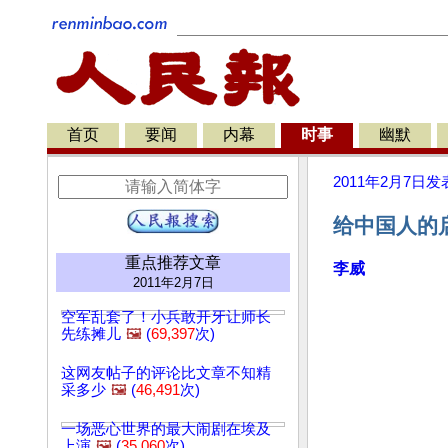
首页
要闻
内幕
时事
幽默
2011年2月7日
发
给中国人的
重点推荐文章
李威
2011年2月7日
空军乱套了！小兵敢开牙让师长
先练摊儿
🖼️
(
69,397
次)
这网友帖子的评论比文章不知精
采多少
🖼️
(
46,491
次)
一场恶心世界的最大闹剧在埃及
上演
🖼️
(
35,060
次)