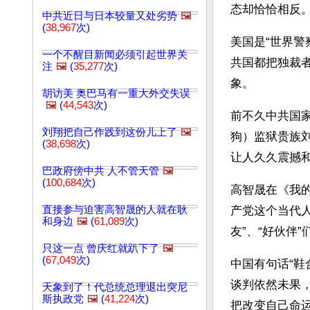
态却恰恰相反
中共近日与日本较量又处劣势
🖼️
(
38,967
次)
美国是“世界警
一个不醒目新闻必须引起世界关
共国都把独裁
注
🖼️
(
35,277
次)
象。
胡访美 奥巴马有一重大外交失误
🖼️
(
44,543
次)
前不久中共国
刘翔把自己作践到这份儿上了
🖼️
狗）监狱贵族
(
38,698
次)
让人久久震撼
巴政府傍中共 人不管天管
🖼️
(
100,684
次)
高智晟在《我的
直接参与迫害高智晟的人就在耿
产党这个当代
和身边
🖼️
(
61,089
次)
友”、“好伙伴
只这一点 曾庆红就趴下了
🖼️
(
67,049
次)
中国有句话“
谈判依然未果
天象到了！代总统总理退出突尼
斯执政党
🖼️
(
41,224
次)
把改变自己命