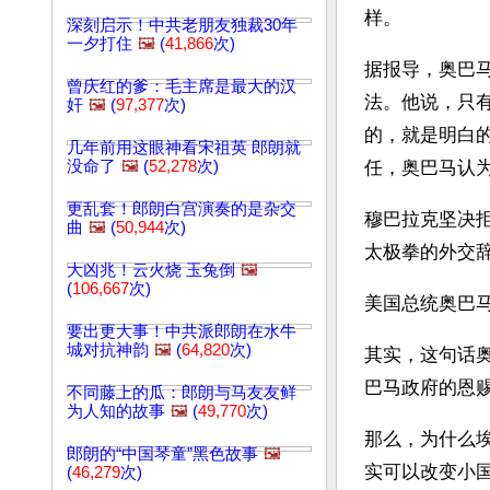
样。
深刻启示！中共老朋友独裁30年
一夕打住
🖼️
(
41,866
次)
据报导，奥巴
曾庆红的爹：毛主席是最大的汉
法。他说，只
奸
🖼️
(
97,377
次)
的，就是明白
几年前用这眼神看宋祖英 郎朗就
没命了
🖼️
(
52,278
次)
任，奥巴马认
更乱套！郎朗白宫演奏的是杂交
穆巴拉克坚决
曲
🖼️
(
50,944
次)
太极拳的外交
大凶兆！云火烧 玉兔倒
🖼️
(
106,667
次)
美国总统奥巴
要出更大事！中共派郎朗在水牛
城对抗神韵
🖼️
(
64,820
次)
其实，这句话
巴马政府的恩
不同藤上的瓜：郎朗与马友友鲜
为人知的故事
🖼️
(
49,770
次)
那么，为什么
郎朗的“中国琴童”黑色故事
🖼️
实可以改变小
(
46,279
次)