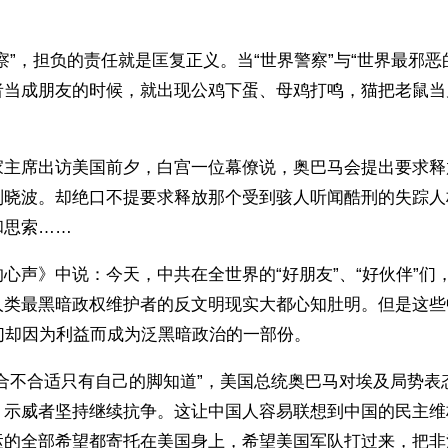
。
察”，担负的责任就是匡复正义。当“世界警察”与“世界最邪恶
者当成朋友的时候，就出现公鸡下蛋、母鸡打鸣，猫把老鼠当
家主席出访美国前夕，白宫一位幕僚说，奥巴马会提出要求释
刘晓波。却绝口不提要求释放那个受到骇人听闻酷刑的失踪人
和思索……
心声》中说：今天，中共在全世界的“好朋友”、“好伙伴”们
人类最黑暗政权维护者的反文明现实大都心知肚明。但是这些
”们却因为利益而成为泛黑暗政治的一部份。
鞋合不合适只有自己的脚知道”，美国总统奥巴马对埃及局势表
，示威者坚持继续抗争。这让中国人容易联想到中国的民主维
运的全部希望都寄托在美国身上，希望美国军队打过来，把非