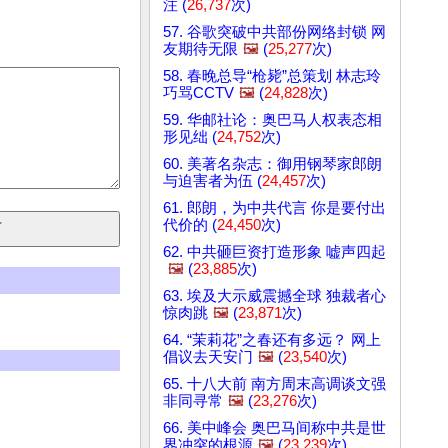
注 (
26,737
次)
57. 谷歌突破中共部份网络封锁 网
友期待无限
🖼️
(
25,277
次)
58. 春晚总导“枪毙”总策划 林志玲
巧骂CCTV
🖼️
(
24,828
次)
59. 华邮社论：奥巴马人权表态相
形见绌 (
24,752
次)
60. 美著名杂志：御用钢琴家郎朗
与迫害者为伍 (
24,457
次)
61. 郎朗，为中共代言 你是要付出
代价的 (
24,450
次)
62. 中共砸巨资打造形象 嘘声四起
🖼️
(
23,885
次)
63. 埃及大示威震撼全球 独裁者心
惊肉跳
🖼️
(
23,871
次)
64. “茉莉花”之春还有多远？ 网上
倡议去天安门
🖼️
(
23,540
次)
65. 十八大前 南方周末高调谈文强
非同寻常
🖼️
(
23,276
次)
66. 美中峰会 奥巴马间称中共是世
界冲突的根源
🖼️
(
23,239
次)