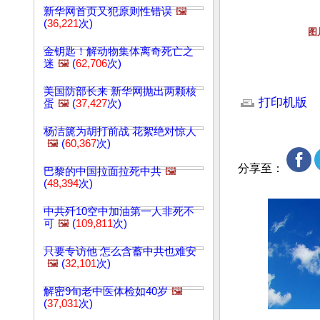
新华网首页又犯原则性错误
🖼️
(
36,221
次)
图
金钥匙！解动物集体离奇死亡之
迷
🖼️
(
62,706
次)
文章网址: http://w
美国防部长来 新华网抛出两颗核
打印机版
蛋
🖼️
(
37,427
次)
杨洁篪为胡打前战 花絮绝对惊人
🖼️
(
60,367
次)
分享至：
巴黎的中国拉面拉死中共
🖼️
(
48,394
次)
中共歼10空中加油第一人非死不
可
🖼️
(
109,811
次)
只要专访他 怎么含蓄中共也难安
🖼️
(
32,101
次)
解密9旬老中医体检如40岁
🖼️
(
37,031
次)