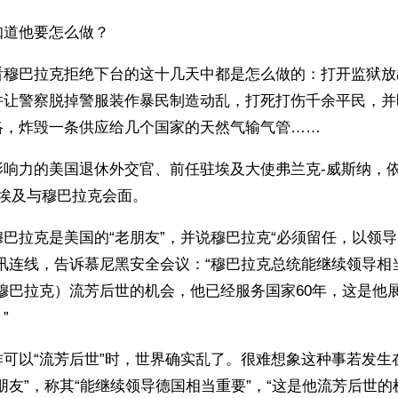
知道他要怎么做？
看穆巴拉克拒绝下台的这十几天中都是怎么做的：打开监狱放
并让警察脱掉警服装作暴民制造动乱，打死打伤千余平民，并
络，炸毁一条供应给几个国家的天然气输气管…… 
影响力的美国退休外交官、前任驻埃及大使弗兰克-威斯纳，
埃及与穆巴拉克会面。 
巴拉克是美国的“老朋友”，并说穆巴拉克“必须留任，以领
讯连线，告诉慕尼黑安全会议：“穆巴拉克总统能继续领导相
穆巴拉克）流芳后世的机会，他已经服务国家60年，这是他
”
作可以“流芳后世”时，世界确实乱了。很难想象这种事若发生
朋友”，称其“能继续领导德国相当重要”，“这是他流芳后世的