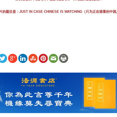
片的题目是：JUST IN CASE CHINESE IS WATCHING（只为正在观看的中
ww.renminbao.com/rmb/articles/2011/2/7/54064.html