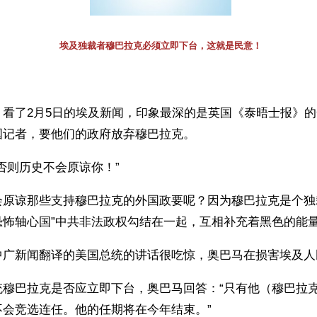
埃及独裁者穆巴拉克必须立即下台，这就是民意！
】看了2月5日的埃及新闻，印象最深的是英国《泰晤士报》
国记者，要他们的政府放弃穆巴拉克。
否则历史不会原谅你！” 
会原谅那些支持穆巴拉克的外国政要呢？因为穆巴拉克是个独
恐怖轴心国”中共非法政权勾结在一起，互相补充着黑色的能
中广新闻翻译的美国总统的讲话很吃惊，奥巴马在损害埃及人
统穆巴拉克是否应立即下台，奥巴马回答：“只有他（穆巴拉
不会竞选连任。他的任期将在今年结束。”