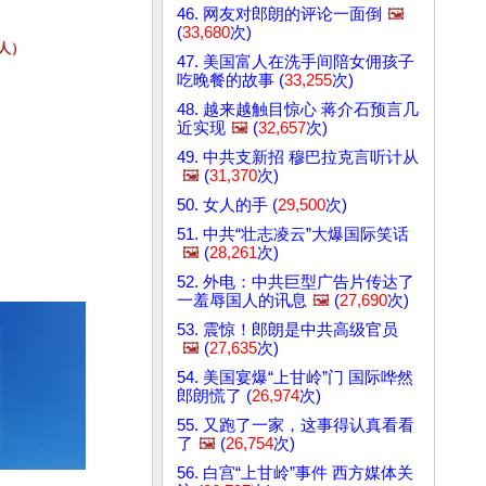
46. 网友对郎朗的评论一面倒
🖼️
(
33,680
次)
国人）
47. 美国富人在洗手间陪女佣孩子
吃晚餐的故事 (
33,255
次)
48. 越来越触目惊心 蒋介石预言几
近实现
🖼️
(
32,657
次)
49. 中共支新招 穆巴拉克言听计从
🖼️
(
31,370
次)
50. 女人的手 (
29,500
次)
51. 中共“壮志凌云”大爆国际笑话
🖼️
(
28,261
次)
52. 外电：中共巨型广告片传达了
一羞辱国人的讯息
🖼️
(
27,690
次)
53. 震惊！郎朗是中共高级官员
🖼️
(
27,635
次)
54. 美国宴爆“上甘岭”门 国际哗然
郎朗慌了 (
26,974
次)
55. 又跑了一家，这事得认真看看
了
🖼️
(
26,754
次)
56. 白宫“上甘岭”事件 西方媒体关