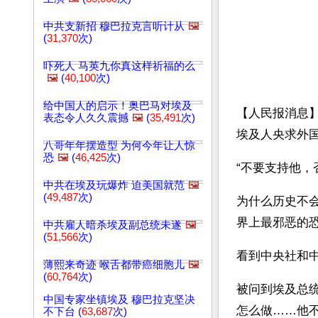
中共支新招 穆巴拉克言听计从
🖼️
(
31,370
次)
吓死人 马英九你真这样祈福的么
🖼️
(
40,100
次)
给中国人的启示！奥巴马对埃及
【人民报消息
表态令人久久震撼
🖼️
(
35,491
次)
埃及人央求外
八哥年年摆造型 为何今年让人惊
恐
🖼️
(
46,425
次)
“不要支持他，
中共在埃及玩爆炸 迫美国就范
🖼️
(
49,487
次)
为什么历史不
界上最邪恶的
中共雇人暗杀埃及副总统未遂
🖼️
(
51,566
次)
看到中央社和
薄熙来奇迹 喉舌都带癌细胞儿
🖼️
(
60,764
次)
被问到埃及总
中国专家坐镇埃及 穆巴拉克坚决
怎么做……他
不下台 (
63,687
次)