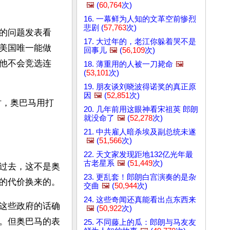
🖼️
(
60,764
次)
16. 一幕鲜为人知的文革空前惨烈
悲剧 (
57,763
次)
的问题发表看
17. 大过年的，老江你躲着哭不是
美国唯一能做
回事儿
🖼️
(
56,109
次)
他不会竞选连
18. 薄重用的人被一刀毙命
🖼️
(
53,101
次)
19. 朋友谈刘晓波得诺奖的真正原
因
🖼️
(
52,851
次)
时，奥巴马用打
20. 几年前用这眼神看宋祖英 郎朗
就没命了
🖼️
(
52,278
次)
21. 中共雇人暗杀埃及副总统未遂
🖼️
(
51,566
次)
22. 天文家发现距地132亿光年最
古老星系
🖼️
(
51,449
次)
过去，这不是奥
23. 更乱套！郎朗白宫演奏的是杂
的代价换来的。
交曲
🖼️
(
50,944
次)
24. 这些奇闻还真能看出点东西来
这些政府的话确
🖼️
(
50,922
次)
。但奥巴马的表
25. 不同藤上的瓜：郎朗与马友友