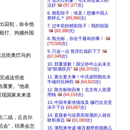
5. 曾庆红的爹：毛主席是最大的
汉奸
🖼️
(
97,377
次)
6. 精彩段子：埃及！想像中国人
那样么？ (
89,966
次)
出囚犯，命令他
7. 过年前的精彩段子：我的祖国
🖼️
(
83,386
次)
殴打、拘捕外国
8. 陈光标，你在干最坏的事！
🖼️
(
79,506
次)
9. 只这一点 曾庆红就趴下了
🖼️
依总统奥巴马的
(
67,049
次)
10. 郑重道歉！国父孙中山从未主
张“联俄联共”
🖼️
(
66,970
次)
11. 要出更大事！中共派郎朗在水
导完成这些改
牛城对抗神韵
🖼️
(
64,820
次)
当重要。”他表
12. 陈光标快回来！北京有人急需
用钱
🖼️
(
64,154
次)
展现国家未来道
13. 中国专家坐镇埃及 穆巴拉克坚
决不下台 (
63,687
次)
14. 直接参与迫害高智晟的人就在
在二战，丘吉尔
耿和身边
🖼️
(
61,089
次)
机会”，结果会怎
15. 薄熙来奇迹 喉舌都带癌细胞儿