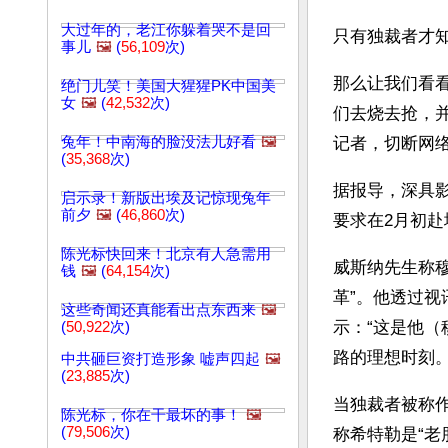
大过年的，老江你躲着哭不是回
只有独裁者才
事儿
🖼️
(
56,109
次)
那么让我们看
绝门儿笑！美国大猩猩PK中国美
女
🖼️
(
42,532
次)
们去烧去抢，
兔年！中南海的脸没法儿好看
🖼️
记者，切断网
(
35,368
次)
据报导，深具
启示录！新版出埃及记惊现兔年
前夕
🖼️
(
46,860
次)
要求在2月初赴
陈光标快回来！北京有人急需用
威斯纳先生称穆
钱
🖼️
(
64,154
次)
革”。他透过视
这些奇闻还真能看出点东西来
🖼️
示：“这是他（
(
50,922
次)
路的理想时刻。
中共砸巨资打造形象 嘘声四起
🖼️
(
23,885
次)
当独裁者被称
陈光标，你在干最坏的事！
🖼️
(
79,506
次)
称希特勒是“老