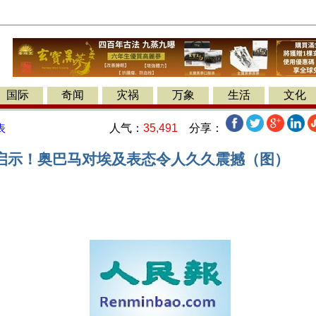
国际
奇闻
灾祸
万象
生活
文化
人气：
35,491
分享：
表
启示！奥巴马对埃及表态令人久久震撼（图）