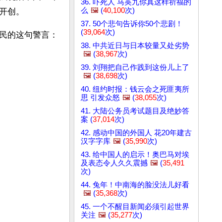
36. 吓死人 马英九你真这样祈福的
么
🖼️
(
40,100
次)
开创。
37. 50个悲句告诉你50个悲剧！
(
39,064
次)
民的这句警言：
38. 中共近日与日本较量又处劣势
🖼️
(
38,967
次)
39. 刘翔把自己作践到这份儿上了
🖼️
(
38,698
次)
40. 纽约时报：钱云会之死匪夷所
思 引发众怒
🖼️
(
38,055
次)
41. 大陆公务员考试题目及绝妙答
案 (
37,014
次)
42. 感动中国的外国人 花20年建古
汉字字库
🖼️
(
35,990
次)
43. 给中国人的启示！奥巴马对埃
及表态令人久久震撼
🖼️
(
35,491
次)
44. 兔年！中南海的脸没法儿好看
🖼️
(
35,368
次)
45. 一个不醒目新闻必须引起世界
关注
🖼️
(
35,277
次)