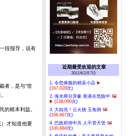
的一段报导，说有
近期最受欢迎的文章
2011年2月7日
1. 令您捧腹的精采小品
▶️
裁者，是与“世
(
167,028
次)
量。
2. 海水两分异象 香港在危险中
🖼️
▶️
(
138,090
次)
民的根本利益。
3. 大凶兆！云火烧 玉兔倒
🖼️
(
106,667
次)
4. 巴政府傍中共 人不管天管
🖼️
克）才知道他要
(
100,684
次)