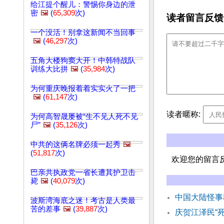
给江提个醒儿：警惕你身边的泄
密
🖼️
(
65,309
次)
读者留言反馈
一个没活！别拿这新闻不当回事
🖼️
(
46,297
次)
五角大楼狗窦大开！中韩特战队
训练大比拼
🖼️
(
35,984
次)
为何重庆晚报着着实实火了一把
🖼️
(
61,147
次)
读者暱称:
为何高智晟屡被“生不见人死不见
尸”
🖼️
(
35,126
次)
中共的这俩名牌必须一起秀
🖼️
(
51,817
次)
欢迎您的留言
巴亲共执政党一省长遭其护卫击
毙
🖼️
(
40,079
次)
中国大陆怪
波斯湾海底之迷！考古是人类最
苦的差事
🖼️
(
39,887
次)
庆贺江泽民“死