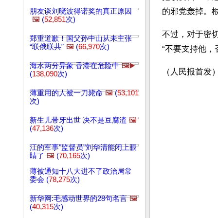
的邪党轰掉。
朋友谈刘晓波得诺奖的真正原因
🖼️
(
52,851
次)
不过，对于密
郑重道歉！国父孙中山从未主张
“联俄联共”
🖼️
(
66,970
次)
“不要支持他，
海水两分异象 香港在危险中
🖼️▶️
（人民报首发
(
138,090
次)
薄重用的人被一刀毙命
🖼️
(
53,101
次)
新生儿带牙出世 决不是豆腐渣
🖼️
(
47,136
次)
江的军事"监督员"刘华清能闭上眼
睛了
🖼️
(
70,165
次)
薄被通知十八大进不了政治局常
委会 (
78,275
次)
新华网:毛感动世界的28句名言
🖼️
(
40,315
次)