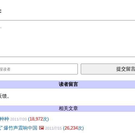
:
读者留言
反馈。
相关文章
事种种
(
18,972
次)
2011/7/20
” 爆竹声震响中国
🖼️
(
26,234
次)
2011/7/15