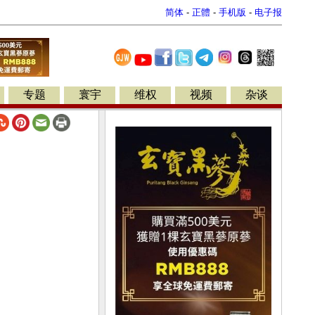
简体
-
正體
-
手机版
-
电子报
专题
寰宇
维权
视频
杂谈