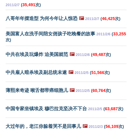
(
35,491
次)
2011/2/7
八哥年年摆造型 为何今年让人惊恐
🖼️
(
46,425
次)
2011/2/7
美国富人在洗手间陪女佣孩子吃晚餐的故事
(
33,255
2011/2/6
次)
中共在埃及玩爆炸 迫美国就范
🖼️
(
49,487
次)
2011/2/6
中共雇人暗杀埃及副总统未遂
🖼️
(
51,566
次)
2011/2/5
薄熙来奇迹 喉舌都带癌细胞儿
🖼️
(
60,764
次)
2011/2/5
中国专家坐镇埃及 穆巴拉克坚决不下台
(
63,687
次)
2011/2/5
大过年的，老江你躲着哭不是回事儿
🖼️
(
56,109
次)
2011/2/3