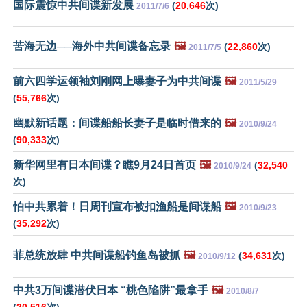
国际震惊中共间谍新发展
(
20,646
次)
2011/7/6
苦海无边──海外中共间谍备忘录
🖼️
(
22,860
次)
2011/7/5
前六四学运领袖刘刚网上曝妻子为中共间谍
🖼️
2011/5/29
(
55,766
次)
幽默新话题：间谍船船长妻子是临时借来的
🖼️
2010/9/24
(
90,333
次)
新华网里有日本间谍？瞧9月24日首页
🖼️
(
32,540
2010/9/24
次)
怕中共累着！日周刊宣布被扣渔船是间谍船
🖼️
2010/9/23
(
35,292
次)
菲总统放肆 中共间谍船钓鱼岛被抓
🖼️
(
34,631
次)
2010/9/12
中共3万间谍潜伏日本 “桃色陷阱”最拿手
🖼️
2010/8/7