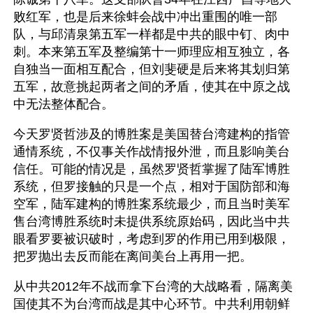
败红军，也是后来徐蚌会战中冲出重围的唯一部
队，与邱清泉第五军一样都是中共的眼中钉、肉中
刺。本来第五军及整编第十一师理应相互独立，各
自独当一面相互配合，但刘斐硬是后来将其划归第
五军，故意挑起两者之间的矛盾，使其在中原之战
中无法整体配合。
今天罗贤哲涉及的博胜案是美国替台湾建构的指管
通情系统，不仅事关作战情报外泄，而且影响美台
信任。可能的情况是，虽然罗贤哲掌握了陆军博胜
系统，但罗接触的只是一个点，相对于国防部和海
空军，陆军建构的博胜案系统最少，而且当时美军
售台湾博胜系统时未提供系统原始码，因此当中共
眼看罗要被识破时，考虑到罗的作用已用到极限，
把罗抛出去反而能在离间美台上再用一把。
从中共2012年不战而拿下台湾的大战略看，隔离美
国使其不为台湾而战是其中心环节。中共利用朝鲜