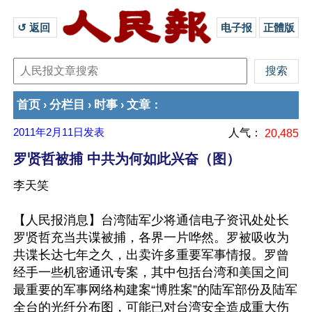
↺ 返回 
电子报
正體版
首页
分栏目
时事
文章
›
›
›
：
2011年2月11日
发表
人气：
20,485
罗贤哲被捕 中共为何如此兴奋（图）
李天笑
【人民报消息】台湾陆军少将通信电子资讯处处长
罗贤哲充当共谍被捕，各界一片哗然。罗被吸收为
共谍长达七年之久，出卖许多重要军事情报。罗曾
经手一些机密通讯专案，其中包括台湾和美国之间
最重要的军事网络构建案“博胜案”的陆军部份及陆军
全台的光纤分布图，可能已对台湾安全造成重大伤