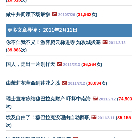
(
20,516
次)
做中共间谍下场最惨
🖼️
(
31,962
次)
2010/7/26
更多文章导读：
2011年2月11日
你不仁我不义！游客爬云梯进寺 如攻城拔寨
🖼️
2011/2/13
(
39,886
次)
国人，走出一片别样天
🖼️
(
36,364
次)
2011/2/13
由茉莉花革命到莲花之胜
🖼️
(
38,034
次)
2011/2/12
瑞士宣布冻结穆巴拉克财产 吓坏中南海
🖼️
(
74,503
2011/2/12
次)
埃及自由了！穆巴拉克没理由自动辞职
🖼️
(
35,155
2011/2/11
次)