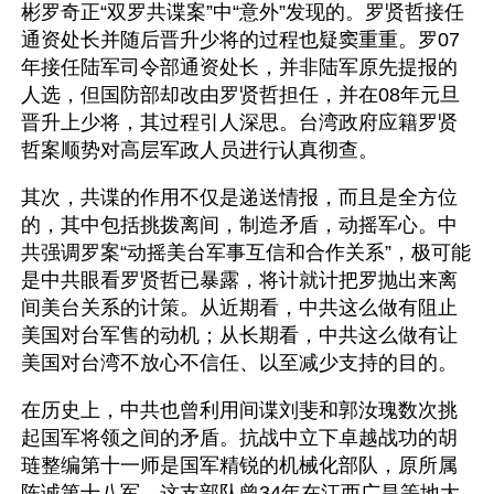
彬罗奇正“双罗共谍案”中“意外”发现的。罗贤哲接任
通资处长并随后晋升少将的过程也疑窦重重。罗07
年接任陆军司令部通资处长，并非陆军原先提报的
人选，但国防部却改由罗贤哲担任，并在08年元旦
晋升上少将，其过程引人深思。台湾政府应籍罗贤
哲案顺势对高层军政人员进行认真彻查。
其次，共谍的作用不仅是递送情报，而且是全方位
的，其中包括挑拨离间，制造矛盾，动摇军心。中
共强调罗案“动摇美台军事互信和合作关系”，极可能
是中共眼看罗贤哲已暴露，将计就计把罗抛出来离
间美台关系的计策。从近期看，中共这么做有阻止
美国对台军售的动机；从长期看，中共这么做有让
美国对台湾不放心不信任、以至减少支持的目的。
在历史上，中共也曾利用间谍刘斐和郭汝瑰数次挑
起国军将领之间的矛盾。抗战中立下卓越战功的胡
琏整编第十一师是国军精锐的机械化部队，原所属
陈诚第十八军。这支部队曾34年在江西广昌等地大