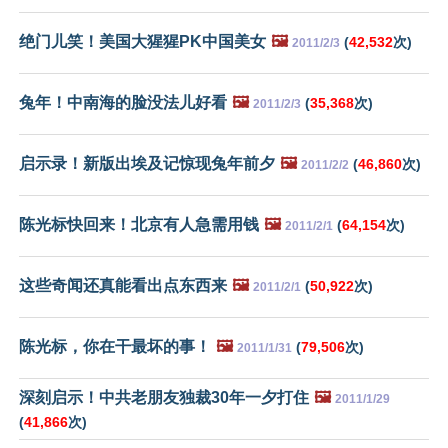
绝门儿笑！美国大猩猩PK中国美女
🖼️
(
42,532
次)
2011/2/3
兔年！中南海的脸没法儿好看
🖼️
(
35,368
次)
2011/2/3
启示录！新版出埃及记惊现兔年前夕
🖼️
(
46,860
次)
2011/2/2
陈光标快回来！北京有人急需用钱
🖼️
(
64,154
次)
2011/2/1
这些奇闻还真能看出点东西来
🖼️
(
50,922
次)
2011/2/1
陈光标，你在干最坏的事！
🖼️
(
79,506
次)
2011/1/31
深刻启示！中共老朋友独裁30年一夕打住
🖼️
2011/1/29
(
41,866
次)