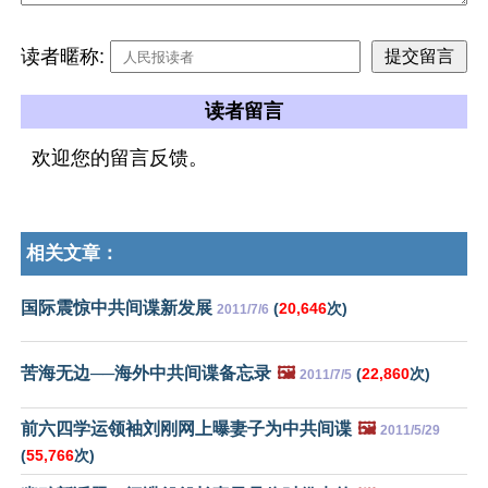
读者暱称:
读者留言
欢迎您的留言反馈。
相关文章：
国际震惊中共间谍新发展
(
20,646
次)
2011/7/6
苦海无边──海外中共间谍备忘录
🖼️
(
22,860
次)
2011/7/5
前六四学运领袖刘刚网上曝妻子为中共间谍
🖼️
2011/5/29
(
55,766
次)