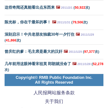
这些奇闻还真能看出点东西来
🖼️
(
50,922
次)
2011/2/1
陈光标，你在干最坏的事！
🖼️
(
79,506
次)
2011/1/31
深刻启示！中共老朋友独裁30年一夕打住
🖼️
2011/1/29
(
41,866
次)
曾庆红的爹：毛主席是最大的汉奸
🖼️
(
97,377
次)
2011/1/29
几年前用这眼神看宋祖英 郎朗就没命了
🖼️
(
52,278
2011/1/28
次)
Copyright© RMB Public Foundation Inc.
All Rights Reserved
人民报网站服务条款
关于我们