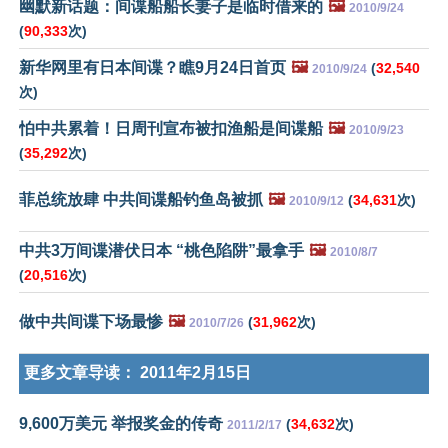
幽默新话题：间谍船船长妻子是临时借来的
🖼️
2010/9/24
(
90,333
次)
新华网里有日本间谍？瞧9月24日首页
🖼️
(
32,540
2010/9/24
次)
怕中共累着！日周刊宣布被扣渔船是间谍船
🖼️
2010/9/23
(
35,292
次)
菲总统放肆 中共间谍船钓鱼岛被抓
🖼️
(
34,631
次)
2010/9/12
中共3万间谍潜伏日本 “桃色陷阱”最拿手
🖼️
2010/8/7
(
20,516
次)
做中共间谍下场最惨
🖼️
(
31,962
次)
2010/7/26
更多文章导读：
2011年2月15日
9,600万美元 举报奖金的传奇
(
34,632
次)
2011/2/17