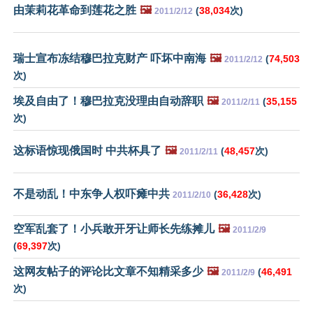
由茉莉花革命到莲花之胜
🖼️
(
38,034
次)
2011/2/12
瑞士宣布冻结穆巴拉克财产 吓坏中南海
🖼️
(
74,503
2011/2/12
次)
埃及自由了！穆巴拉克没理由自动辞职
🖼️
(
35,155
2011/2/11
次)
这标语惊现俄国时 中共杯具了
🖼️
(
48,457
次)
2011/2/11
不是动乱！中东争人权吓瘫中共
(
36,428
次)
2011/2/10
空军乱套了！小兵敢开牙让师长先练摊儿
🖼️
2011/2/9
(
69,397
次)
这网友帖子的评论比文章不知精采多少
🖼️
(
46,491
2011/2/9
次)