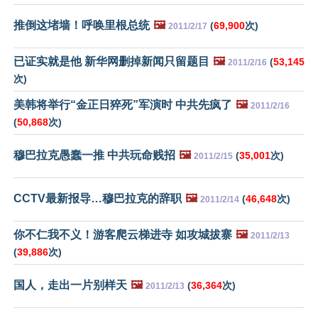
推倒这堵墙！呼唤里根总统
🖼️
(
69,900
次)
2011/2/17
已证实就是他 新华网删掉新闻只留题目
🖼️
(
53,145
2011/2/16
次)
美韩将举行“金正日猝死”军演时 中共先疯了
🖼️
2011/2/16
(
50,868
次)
穆巴拉克愚蠢一推 中共玩命贱招
🖼️
(
35,001
次)
2011/2/15
CCTV最新报导…穆巴拉克的辞职
🖼️
(
46,648
次)
2011/2/14
你不仁我不义！游客爬云梯进寺 如攻城拔寨
🖼️
2011/2/13
(
39,886
次)
国人，走出一片别样天
🖼️
(
36,364
次)
2011/2/13