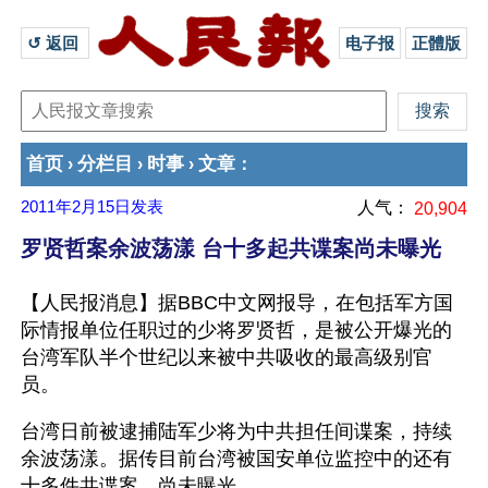
↺ 返回 
电子报
正體版
首页
分栏目
时事
文章
›
›
›
：
2011年2月15日
发表
人气：
20,904
罗贤哲案余波荡漾 台十多起共谍案尚未曝光
【人民报消息】据BBC中文网报导，在包括军方国
际情报单位任职过的少将罗贤哲，是被公开爆光的
台湾军队半个世纪以来被中共吸收的最高级别官
员。
台湾日前被逮捕陆军少将为中共担任间谍案，持续
余波荡漾。据传目前台湾被国安单位监控中的还有
十多件共谍案，尚未曝光。