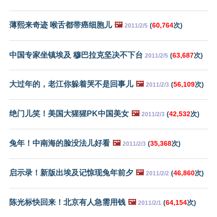
薄熙来奇迹 喉舌都带癌细胞儿
🖼️
(
60,764
次)
2011/2/5
中国专家坐镇埃及 穆巴拉克坚决不下台
(
63,687
次)
2011/2/5
大过年的，老江你躲着哭不是回事儿
🖼️
(
56,109
次)
2011/2/3
绝门儿笑！美国大猩猩PK中国美女
🖼️
(
42,532
次)
2011/2/3
兔年！中南海的脸没法儿好看
🖼️
(
35,368
次)
2011/2/3
启示录！新版出埃及记惊现兔年前夕
🖼️
(
46,860
次)
2011/2/2
陈光标快回来！北京有人急需用钱
🖼️
(
64,154
次)
2011/2/1