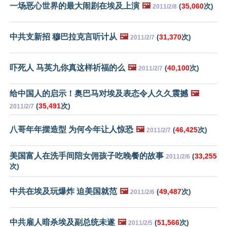
一场恶心世界的最大闹剧在埃及上演
🖼️
(
35,060
次)
2011/2/8
中共支新招 穆巴拉克言听计从
🖼️
(
31,370
次)
2011/2/7
吓死人 马英九你真这样祈福的么
🖼️
(
40,100
次)
2011/2/7
给中国人的启示！奥巴马对埃及表态令人久久震撼
🖼️
(
35,491
次)
2011/2/7
八哥年年摆造型 为何今年让人惊恐
🖼️
(
46,425
次)
2011/2/7
美国富人在洗手间陪女佣孩子吃晚餐的故事
(
33,255
2011/2/6
次)
中共在埃及玩爆炸 迫美国就范
🖼️
(
49,487
次)
2011/2/6
中共雇人暗杀埃及副总统未遂
🖼️
(
51,566
次)
2011/2/5