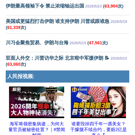
伊朗最高领袖下令 禁止浓缩铀运出国
(
63,904
次)
2026/5/23
美国或更猛烈打击伊朗 谁支持伊朗 川普或跟谁急
2026/5/19
(
61,339
次)
川习会聚焦贸易、伊朗与台海
(
47,561
次)
2026/5/15
双面人外交：川普访华之际 北京暗中军援伊朗 📝
2026/5/15
(
63,060
次)
人民报视频:
海军将领密集病逝，为何大
谁要毁掉四千年一遇美女？
量官员被秘密处置？｜#禁闻
于朦胧不续合约，要赔2亿是