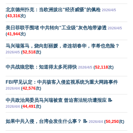
北京德州扑克：当欧洲拔出“经济威慑”的佩枪
2026/4/5
(
43,316
次)
美日菲联手围堵 中共转向“工业级”灰色地带渗透
2026/4/5
(
41,944
次)
马兴瑞落马，烧向彭丽媛，牵连胡春华，李希也危险？
(
52,518
次)
2026/4/5
中共战狼悲歌：知道得太多死得快
(
52,118
次)
2026/4/5
FBI罕见认定：中共骇客入侵监视系统为重大网路事件
(
42,576
次)
2026/4/4
中共政治局委员马兴瑞被查 曾迫害法轮功遭报应 📝
(
44,491
次)
2026/4/4
如果中共入侵，台湾会发生什么事？ 📝
(
50,250
次)
2026/4/4