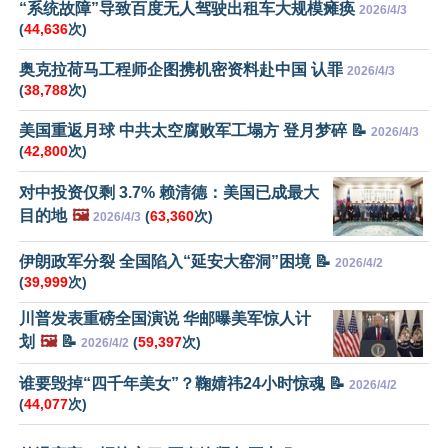
“系统故障”导致百度无人驾驶出租车大规模瘫痪
2026/4/3
(
44,636
次)
奥克拉荷马工程师企图携机密资料赴中国 认罪
2026/4/3
(
38,788
次)
美国重返月球 中共太空腐败军工塌方 登月梦碎 📝
2026/4/3
(
42,800
次)
对中投资仅剩 3.7% 赖清德：美国已成最大
目的地
🖼️
(
63,360
次)
2026/4/3
伊朗政军分裂 全国陷入“延安大窑洞”困境 📝
2026/4/2
(
39,999
次)
川普发表重磅全国演说 华邮曝美军惊人计
划
🖼️
📝
(
59,397
次)
2026/4/2
谁要毁掉“四千年美女”？鞠婧祎24小时惊魂 📝
2026/4/2
(
44,077
次)