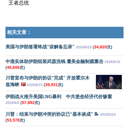
王者总统
相关文章：
美国与伊朗签署终战“谅解备忘录”
(
34,820
次)
2026/6/18
中港实体助伊朗组装武器洗钱 遭美金融制裁重击
2026/6/16
(
40,606
次)
川普宣布与伊朗的协议“完成” 开放霍尔木
兹海峡
🖼️
(
39,931
次)
2026/6/15
伊朗战火推升美国LNG暴利 中共堡垒经济代价惨重
(
57,892
次)
2026/6/4
川普：结束与伊朗冲突的协议已“基本谈成” 📝
2026/5/24
(
53,578
次)