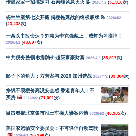
传温家宝一招搞定习 石泰峰紧急灭火 📝
(
51,916
次)
2026/4/2
杨兰兰案第七次开庭 揭秘拖延战的终极底牌 📝
2026/4/2
(
43,438
次)
一条头巾改命运？刘慧为李克强戴上，咸辉为习摘掉！
(
43,697
次)
2026/4/2
中共税务整顿 收割海外超级富豪财富
(
38,517
次)
2026/4/2
影子下的角力：方芳案与 2026 加州选战
(
39,304
次)
2026/4/2
挣钱不易楼价高没安全感 香港青年人：不
买房
🖼️
(
71,001
次)
2026/4/2
目击者揭北京集市推土车撞人惨案内情
(
40,905
次)
2026/4/2
美国家运输安全委员会：不可轻信自动驾驶
🖼️
(
55,398
次)
2026/4/2