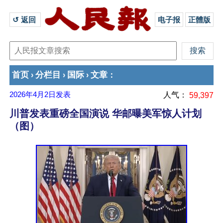
↺ 返回 
电子报
正體版
首页
分栏目
国际
文章
›
›
›
：
2026年4月2日
发表
人气：
59,397
川普发表重磅全国演说 华邮曝美军惊人计划
（图）