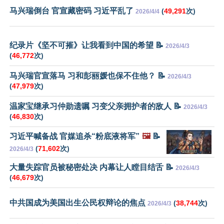
马兴瑞倒台 官宣藏密码 习近平乱了
(
49,291
次)
2026/4/4
纪录片《坚不可摧》让我看到中国的希望 📝
2026/4/3
(
46,772
次)
马兴瑞官宣落马 习和彭丽媛也保不住他？ 📝
2026/4/3
(
47,979
次)
温家宝继承习仲勋遗嘱 习变父亲拥护者的敌人 📝
2026/4/3
(
46,830
次)
习近平喊备战 官媒追杀“粉底液将军”
🖼️
📝
(
71,602
次)
2026/4/3
大量失踪官员被秘密处决 内幕让人瞠目结舌 📝
2026/4/3
(
46,679
次)
中共国成为美国出生公民权辩论的焦点
(
38,744
次)
2026/4/3