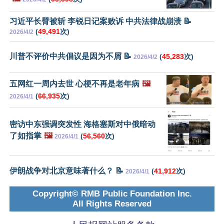
习近平长臂被斩 李锐日记案败诉 中共法律战崩溃 📝
(
49,491
次)
2026/4/2
川普不评价中共倡议是因为不屑 📝
(
45,283
次)
2026/4/2
五网红一周内去世 心梗不再是老年病
🖼️
(
66,935
次)
2026/4/1
密访中东强调突发性 海格塞斯对中俄暗动
了如指掌
🖼️
(
56,560
次)
2026/4/1
伊朗战争对北京意味著什么？ 📝
(
41,912
次)
2026/4/1
Copyright© RMB Public Foundation Inc.
All Rights Reserved