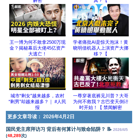
解密
真？【
王一博为何不敢拿2500万现
学者痛批AI是惊天泡沫！黄
金？揭秘幕后大佬45亿资产
晓明借机器人上演资产大挪
大逃亡！
移？【
城市“剩女”越来越多，农村
一尊穿著底裤见川普？大哥
“剩男”却越来越多？｜ #人民
为何不救我？古巴变天倒计
报
时开始！【 禁闻解密
更多文章导读：
2026年4月2日
国民党主席拜访习 背后有何算计与致命陷阱？ 📝
2026/4/5
(
48,289
次)