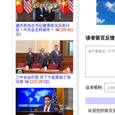
越共发布总书记健康状况后发讣
告！中共会怎样操作？
🖼️
(
39,421
次)
读者留言反馈
三中全会烂尾 开了个寂寞画了张
旧饼
🖼️
(
137,367
次)
读者暱称:
欢迎您的留言