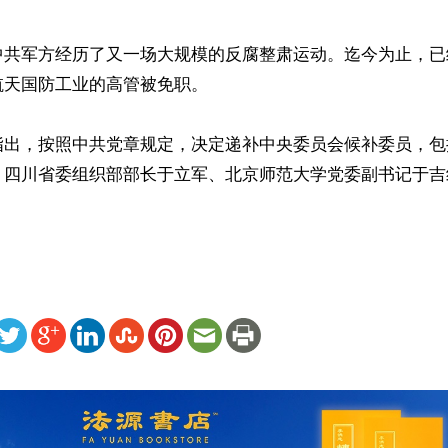
中共军方经历了又一场大规模的反腐整肃运动。迄今为止，已
天国防工业的高管被免职。

指出，按照中共党章规定，决定递补中央委员会候补委员，包
、四川省委组织部部长于立军、北京师范大学党委副书记于吉
ww.renminbao.com/rmb/articles/2024/7/18/83997.html