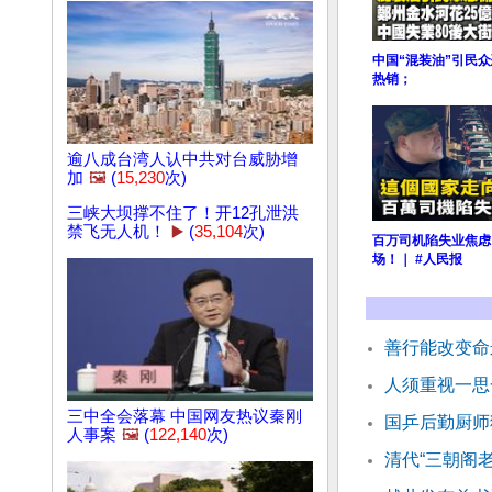
中国“混装油”引民
热销；
逾八成台湾人认中共对台威胁增
加
🖼️
(
15,230
次)
三峡大坝撑不住了！开12孔泄洪
禁飞无人机！
▶️
(
35,104
次)
百万司机陷失业焦虑
场！｜ #人民报
善行能改变命
人须重视一思
三中全会落幕 中国网友热议秦刚
国乒后勤厨师
人事案
🖼️
(
122,140
次)
清代“三朝阁