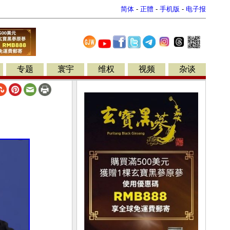
简体
-
正體
-
手机版
-
电子报
专题
寰宇
维权
视频
杂谈