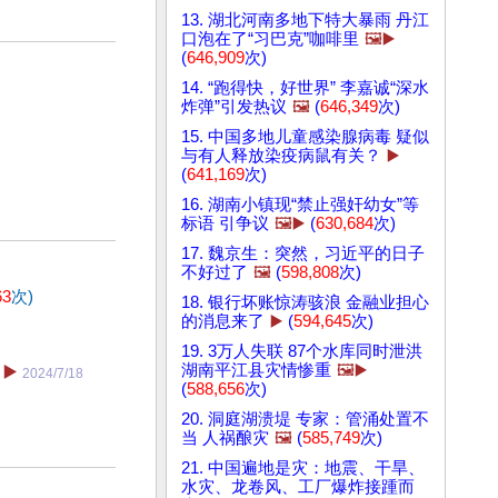
13. 湖北河南多地下特大暴雨 丹江
口泡在了“习巴克”咖啡里
🖼️▶️
(
646,909
次)
14. “跑得快，好世界” 李嘉诚“深水
炸弹”引发热议
🖼️
(
646,349
次)
15. 中国多地儿童感染腺病毒 疑似
与有人释放染疫病鼠有关？
▶️
(
641,169
次)
16. 湖南小镇现“禁止强奸幼女”等
标语 引争议
🖼️▶️
(
630,684
次)
17. 魏京生：突然，习近平的日子
不好过了
🖼️
(
598,808
次)
63
次)
18. 银行坏账惊涛骇浪 金融业担心
的消息来了
▶️
(
594,645
次)
19. 3万人失联 87个水库同时泄洪
湖南平江县灾情惨重
🖼️▶️
▶️
2024/7/18
(
588,656
次)
20. 洞庭湖溃堤 专家：管涌处置不
当 人祸酿灾
🖼️
(
585,749
次)
21. 中国遍地是灾：地震、干旱、
水灾、龙卷风、工厂爆炸接踵而