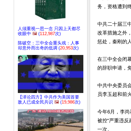
务，资格遭到终
中共二十届三中
人须重视一思一念 只因上天都尽
改革措施之外
收眼中
🖼️
(
112,987
次)
惩处，秦刚的人
陈破空：三中全会重头戏：人事
却意外而出奇的低调 (
20,953
次)
在三中全会闭
的辞职申请，
中共中央委员
员李玉超和前火
【泽论四方】中共作为美国首要
敌人已成全民共识
🖼️
(
19,986
次)
今年6月，李
被控“严重违
一次。
