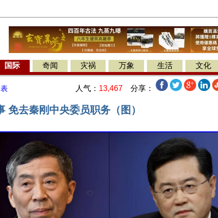
国际
奇闻
灾祸
万象
生活
文化
人气：
13,467
分享：
发表
事 免去秦刚中央委员职务（图）