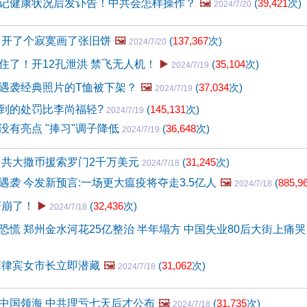
记健康状况后发讣告！中共会怎样操作？
🖼️
(
39,421
次)
2024/7/20
 开了个寂寞画了张旧饼
🖼️
(
137,367
次)
2024/7/20
住了！开12孔泄洪 禁飞无人机！
▶️
(
35,104
次)
2024/7/19
遇袭经典照片的T恤被下架？
🖼️
(
37,034
次)
2024/7/19
到的处罚比李尚福轻?
(
145,131
次)
2024/7/19
没有亮点 "捧习"调子降低
(
36,648
次)
2024/7/19
中共大撒币援索罗门2千万美元
(
31,245
次)
2024/7/18
遇袭 今发新预言:一场更大瘟疫将夺走3.5亿人
🖼️
(
885,9
2024/7/18
济崩了！
▶️
(
32,436
次)
2024/7/18
恐慌 郑州金水河花25亿整治 半年塌方 中国失业80后大街上痛哭
菲律宾女市长立即潜藏
🖼️
(
31,062
次)
2024/7/18
中国领海 中共理亏七天后才公布
🖼️
(
31,735
次)
2024/7/18