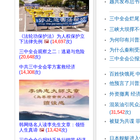
越共发布总书
三中全会烂尾
三峡大坝撑不
《法轮功保护法》为人权保护立
为何印有川普
下法律先例
🖼️
(
14,697
次)
为什么秦刚受
三中全会观察之二：逃避与危险
(
20,648
次)
三中全会公报
中共三中全会零方案救经济
(
14,308
次)
百姓快饿死 
他预言了川普
外资撤离 经
混装油引民众
(
31,542
次)
被疑为共谍 
韩网络名人读李先生文章：领悟
人生真谛
🖼️
(
13,424
次)
日本舰艇进入