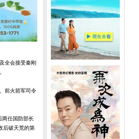
及全会接受秦刚


、前火箭军司令
后两任国防部长
政后破天荒的第