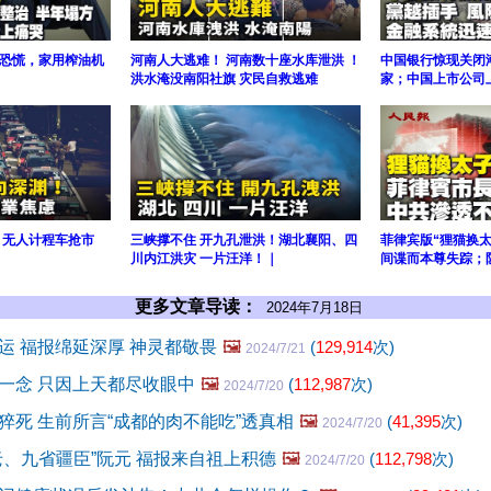
众恐慌，家用榨油机
河南人大逃难！ 河南数十座水库泄洪 ！
中国银行惊现关闭潮
洪水淹没南阳社旗 灾民自救逃难
家；中国上市公司
 无人计程车抢市
三峡撑不住 开九孔泄洪！湖北襄阳、四
菲律宾版“狸猫换
川内江洪灾 一片汪洋！｜
间谍而本尊失踪；
更多文章导读：
2024年7月18日
运 福报绵延深厚 神灵都敬畏
🖼️
(
129,914
次)
2024/7/21
一念 只因上天都尽收眼中
🖼️
(
112,987
次)
2024/7/20
猝死 生前所言“成都的肉不能吃”透真相
🖼️
(
41,395
次)
2024/7/20
老、九省疆臣”阮元 福报来自祖上积德
🖼️
(
112,798
次)
2024/7/20