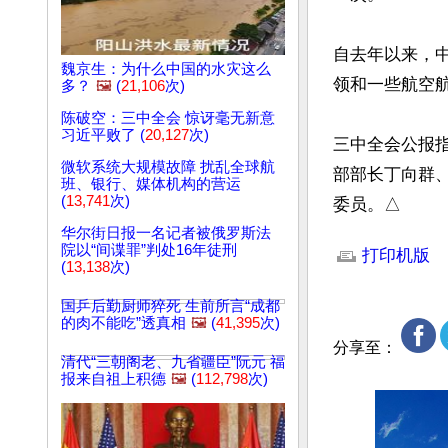
自去年以来，
魏京生：为什么中国的水灾这么
领和一些航空航
多？
🖼️
(
21,106
次)
陈破空：三中全会 惊讶毫无新意
习近平败了 (
20,127
次)
三中全会公报
微软系统大规模故障 扰乱全球航
部部长丁向群
班、银行、媒体机构的营运
(
13,741
次)
委员。△
文章网址: http://w
华尔街日报一名记者被俄罗斯法
院以“间谍罪”判处16年徒刑
打印机版
(
13,138
次)
国乒后勤厨师猝死 生前所言“成都
的肉不能吃”透真相
🖼️
(
41,395
次)
分享至：
清代“三朝阁老、九省疆臣”阮元 福
报来自祖上积德
🖼️
(
112,798
次)