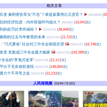
相关文章
兵变 秦刚密告军头“不忠”？谁提拔重用亿元贪官？
▶️
(
3
2024/8/26
后的经济忧虑：内外双循环均熄火？
(
16,043
次)
2024/8/1
到的处罚比李尚福轻？
▶️
(
38,848
次)
2024/7/31
秦刚的过去与华春莹的未来
(
21,722
次)
2024/7/30
：“习式萧条” 社会对三中全会彻底失望
🖼️
(
16,748
次)
2024/7/27
政变 党魁成三中全会最大输家
🖼️
(
142,989
次)
2024/7/26
中全会的“李鬼式改革”
(
21,111
次)
2024/7/26
平出于无奈放软身段
(
148,064
次)
2024/7/26
透六个不寻常之处
(
22,233
次)
2024/7/26
人民报视频
2024年7月18日