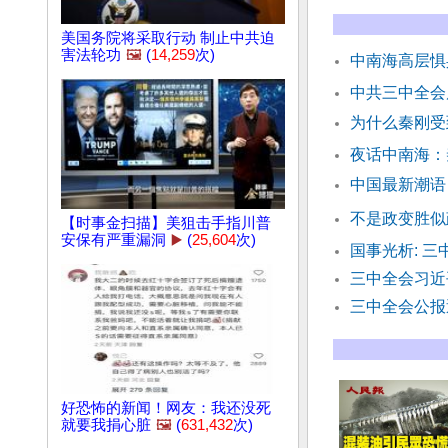
美国务院将采取行动 制止中共迫
害法轮功
🖼️
(
14,259
次)
中南海高层惧
中共三中全会
为什么秦刚受
夜话中南海：
中国最新潮语
不是政变胜似
【时事金扫描】美狙击手指川普
安保有严重漏洞
▶️
(
25,604
次)
国事光析: 三
三中全会习近
三中全会公报
好恐怖的新闻！网友：我还没死
就要我捐心脏
🖼️
(
631,432
次)