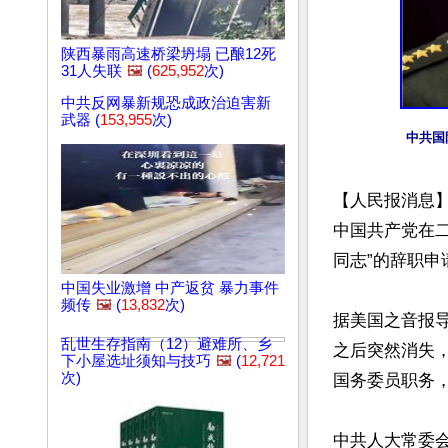
陕西暴雨高速桥梁坍塌 已酿12死
31人失联
🖼️
(
625,952
次)
中共反网暴新规恐成政治迫害新
武器 (
153,955
次)
中共国
【人民报消息】
中国共产党在
同志”的辞职申
中国失业激增 中产返贫 暴力事件
频传
🖼️
(
13,832
次)
据美国之音报
乱世生存指南（12）避难所、乡
之后突然消失，
下小屋选址须知与技巧
🖼️
(
12,721
次)
国务委员职务，
中共人大常委