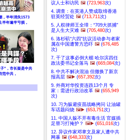
议人士和访民
🖼️
(
723,963
次)
4. 调查：在英港人赞成取缔香港
驻英经贸处
🖼️
(
713,711
次)
，半年消失1573
上半年逾半亏损，
5. 人权律师王全璋：“709大抓捕”
是人生大灾难
🖼️
(
705,480
次)
6. 洛杉矶“六四”抗议活动参与者家
属在中国遭警方恐吓
🖼️
(
676,485
次)
7. 干了这事必倒大楣 哈尔滨四任
政法委书记全落马
🖼️
(
669,084
次)
太子”，市长疑是中共
8. 中共不解决混油 但撤换了新京
防范中共，
报高层
🖼️▶️
(
657,392
次)
9. 外商对华投资连跌13个月 专
家：需进行政治改革
🖼️
(
655,949
次)
10. 习为躲避疫苗战略拷问 让油罐
车话题闷烧
🖼️▶️
(
653,751
次)
11. 中国人躲不开有毒生活 官媒插
足替习打掩护？
🖼️▶️
(
651,016
次)
12. 异议作家邓聿文及家人遭中共
网暴
🖼️
(
648,333
次)