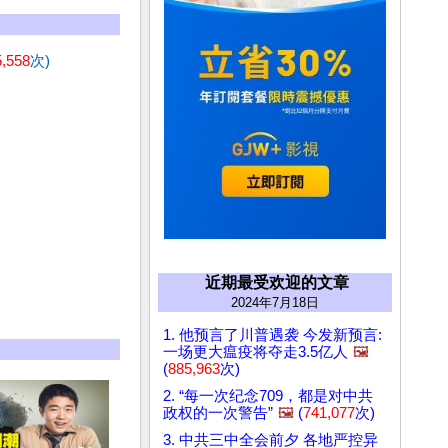
5,558
次)
近期最受欢迎的文章
2024年7月18日
1. 他预言了川普遇袭 今发新预言:
一场更大瘟疫将夺走3.5亿人
🖼️
(
885,963
次)
2. “每一次纪念709，都是对中共
政权的一次警告”
🖼️
(
741,077
次)
3. 中共三中全会前夕 各地严控异