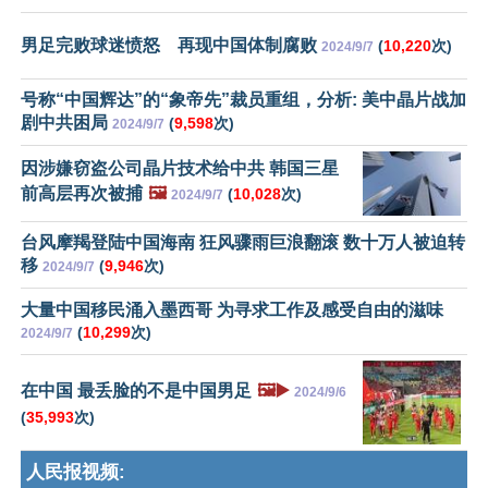
男足完败球迷愤怒 再现中国体制腐败
(
10,220
次)
2024/9/7
号称“中国辉达”的“象帝先”裁员重组，分析: 美中晶片战加
剧中共困局
(
9,598
次)
2024/9/7
因涉嫌窃盗公司晶片技术给中共 韩国三星
前高层再次被捕
🖼️
(
10,028
次)
2024/9/7
台风摩羯登陆中国海南 狂风骤雨巨浪翻滚 数十万人被迫转
移
(
9,946
次)
2024/9/7
大量中国移民涌入墨西哥 为寻求工作及感受自由的滋味
(
10,299
次)
2024/9/7
在中国 最丢脸的不是中国男足
🖼️▶️
2024/9/6
(
35,993
次)
人民报视频: