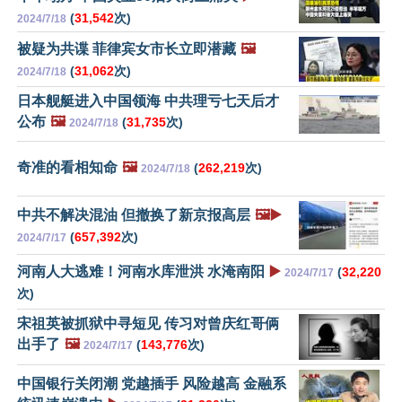
(
31,542
次)
2024/7/18
被疑为共谍 菲律宾女市长立即潜藏
🖼️
(
31,062
次)
2024/7/18
日本舰艇进入中国领海 中共理亏七天后才
公布
🖼️
(
31,735
次)
2024/7/18
奇准的看相知命
🖼️
(
262,219
次)
2024/7/18
中共不解决混油 但撤换了新京报高层
🖼️▶️
(
657,392
次)
2024/7/17
河南人大逃难！河南水库泄洪 水淹南阳
▶️
(
32,220
2024/7/17
次)
宋祖英被抓狱中寻短见 传习对曾庆红哥俩
出手了
🖼️
(
143,776
次)
2024/7/17
中国银行关闭潮 党越插手 风险越高 金融系