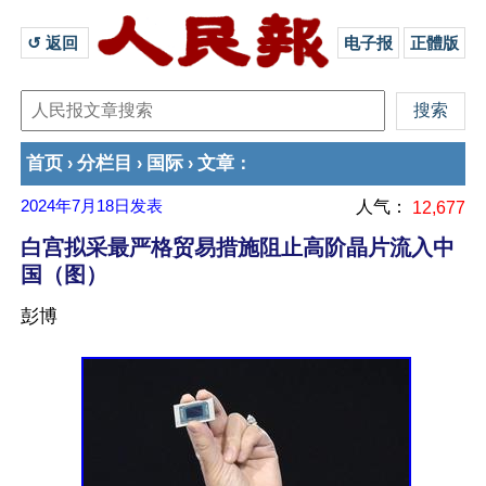
↺ 返回 
电子报
正體版
首页
分栏目
国际
文章
›
›
›
：
2024年7月18日
发表
人气：
12,677
白宫拟采最严格贸易措施阻止高阶晶片流入中
国（图）
彭博