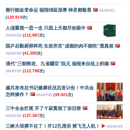
善行能改变命运 福报绵延深厚 神灵都敬畏
🖼️
2024/7/21
(
129,914
次)
人须重视一思一念 只因上天都尽收眼中
🖼️
(
112,987
次)
2024/7/20
国乒后勤厨师猝死 生前所言“成都的肉不能吃”透真相
🖼️
(
41,395
次)
2024/7/20
清代“三朝阁老、九省疆臣”阮元 福报来自祖上积德
🖼️
(
112,798
次)
2024/7/20
越共发布总书记健康状况后发讣告！中共会
怎样操作？
🖼️
(
39,421
次)
2024/7/20
三中全会烂尾 开了个寂寞画了张旧饼
🖼️
(
137,367
次)
2024/7/20
三峡大坝撑不住了！开12孔泄洪 禁飞无人机！
▶️
2024/7/19