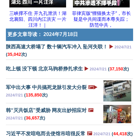
三峡撑不住 开九孔泄洪！湖
菲律宾版“狸猫换太子”，市长
北襄阳、四川内江洪灾 一片
疑是中共间谍而本尊失踪；
汪洋！｜
防范中共，
更多文章导读：
2024年7月18日
陕西高速大桥塌了 数十辆汽车冲入 坠河失联！
▶️
2024/7/21
(
35,042
次)
吃上顿 没下顿 北京马驹桥挣扎求生
▶️
(
37,150
次)
2024/7/21
军中出大事 中共搞死龙脉引发大分裂
🖼️▶️
(
135,850
次)
2024/7/21
韩“灭共饭店”受威胁 网友出妙招应对
🖼️
(
36,657
次)
2024/7/21
习近平不发唁电而去使馆吊唁很反常
🖼️
(
44,418
次)
2024/7/21