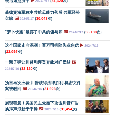
统迅速崩溃中
▶️
(
31,320
次)
2024/7/17
菲律宾海军称中共航母能力落后 共军经验
欠缺
🖼️
(
30,043
次)
2024/7/17
“萝卜快跑”暴露了中共的傻与坏
🖼️
(
36,138
次)
2024/7/17
这个国家走向深渊！百万司机陷失业焦虑
▶️
2024/7/16
(
33,095
次)
一颗子弹让川普和拜登弃敌对吁团结
🖼️
(
32,120
次)
2024/7/16
预言再次应验 川普获得法律胜利 机密文件
案被驳回
🖼️
(
31,923
次)
2024/7/16
展现善意！美国民主党撤下攻击川普广告
换拜声浪趋于平静
🖼️
(
31,454
次)
2024/7/16