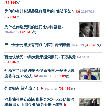
(
35,104
次)
为何印有川普遇袭经典照片的T恤被下架？
🖼️
2024/7/19
(
37,034
次)
为什么秦刚受到的处罚比李尚福轻?
(
145,131
次)
2024/7/19
三中全会公报没有亮点 "捧习"调子降低
(
36,648
次)
2024/7/19
百姓快饿死 中共大撒币援索罗门2千万美元
2024/7/18
(
31,245
次)
他预言了川普遇袭 今发新预言:一场更大瘟
疫将夺走3.5亿人
🖼️
(
885,963
次)
2024/7/18
外资撤离 经济崩了！
▶️
(
32,436
次)
2024/7/18
混装油引民众恐慌 郑州金水河花25亿整治
半年塌方 中国失业80后大街上痛哭
▶️