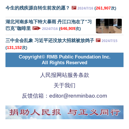
今生的残疾源自转生前发的愿？
🖼️
(
261,907
次)
2024/7/16
湖北河南多地下特大暴雨 丹江口泡在了“习
巴克”咖啡里
🖼️▶️
(
646,909
次)
2024/7/16
三中全会乱象 习近平还没放大招就被放鸽子
🖼️
2024/7/15
(
131,152
次)
Copyright© RMB Public Foundation Inc.
All Rights Reserved
人民报网站服务条款
关于我们
反馈信箱：
editor@renminbao.com