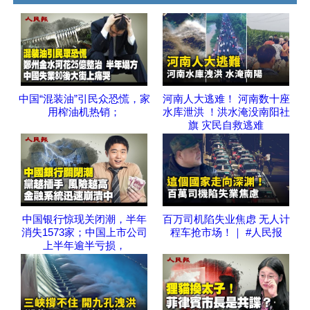
中国“混装油”引民众恐慌，家
河南人大逃难！ 河南数十座
用榨油机热销；
水库泄洪 ！洪水淹没南阳社
旗 灾民自救逃难
中国银行惊现关闭潮，半年
百万司机陷失业焦虑 无人计
消失1573家；中国上市公司
程车抢市场！｜ #人民报
上半年逾半亏损，