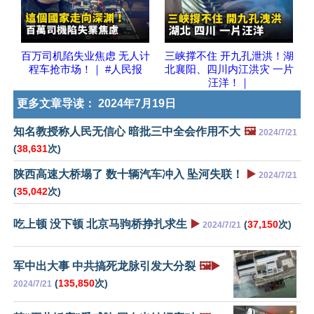
百万司机陷失业焦虑 无人计
三峡撑不住 开九孔泄洪！湖
程车抢市场！｜ #人民报
北襄阳、四川内江洪灾 一片
汪洋！｜
更多文章导读：
2024年7月19日
知名教授称人民无信心 暗批三中全会作用不大
🖼️
2024/7/21
(
38,631
次)
陕西高速大桥塌了 数十辆汽车冲入 坠河失联！
▶️
2024/7/21
(
35,042
次)
吃上顿 没下顿 北京马驹桥挣扎求生
▶️
(
37,150
次)
2024/7/21
军中出大事 中共搞死龙脉引发大分裂
🖼️▶️
(
135,850
次)
2024/7/21