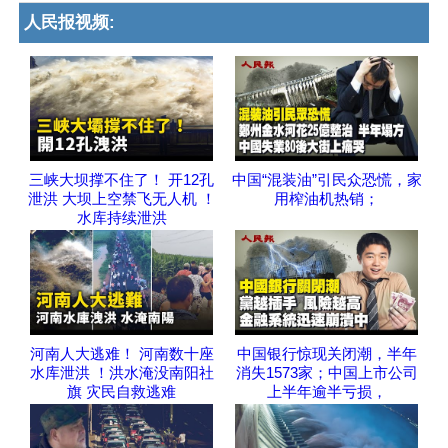
人民报视频:
三峡大坝撑不住了！ 开12孔
中国“混装油”引民众恐慌，家
泄洪 大坝上空禁飞无人机 ！
用榨油机热销；
水库持续泄洪
河南人大逃难！ 河南数十座
中国银行惊现关闭潮，半年
水库泄洪 ！洪水淹没南阳社
消失1573家；中国上市公司
旗 灾民自救逃难
上半年逾半亏损，