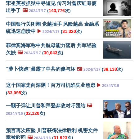
宋祖英被抓狱中寻短见 传习对曾庆红哥俩
出手了
🖼️
(
143,776
次)
2024/7/17
中国银行关闭潮 党越插手 风险越高 金融系
统迅速崩溃中
▶️
(
31,320
次)
2024/7/17
菲律宾海军称中共航母能力落后 共军经验
欠缺
🖼️
(
30,043
次)
2024/7/17
“萝卜快跑”暴露了中共的傻与坏
🖼️
(
36,138
次)
2024/7/17
这个国家走向深渊！百万司机陷失业焦虑
▶️
2024/7/16
(
33,095
次)
一颗子弹让川普和拜登弃敌对吁团结
🖼️
(
32,120
次)
2024/7/16
预言再次应验 川普获得法律胜利 机密文件
案被驳回
🖼️
(
31,923
次)
2024/7/16