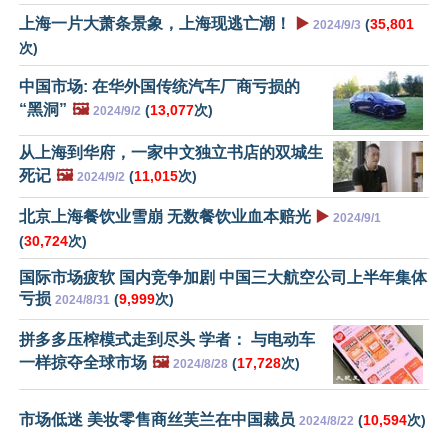
上海一片大萧条景象，上海现逃亡潮！
▶️
(
35,801
2024/9/3
次)
中国市场: 在华外国传统汽车厂商亏损的
“黑洞”
🖼️
(
13,077
次)
2024/9/2
从上海到华府，一家中文独立书店的双城生
死记
🖼️
(
11,015
次)
2024/9/2
北京上海餐饮业雪崩 无数餐饮业血本赔光
▶️
2024/9/1
(
30,724
次)
国际市场疲软 国内竞争加剧 中国三大航空公司上半年集体
亏损
(
9,999
次)
2024/8/31
拼多多压榨模式走到尽头 学者： 与电动车
一样掠夺全球市场
🖼️
(
17,728
次)
2024/8/28
市场低迷 美妆零售商丝芙兰在中国裁员
(
10,594
次)
2024/8/22