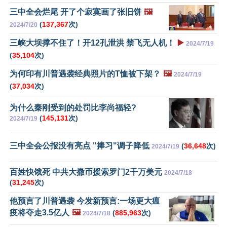
三中全会烂尾 开了个寂寞画了张旧饼
🖼️
(
137,367
次)
2024/7/20
三峡大坝撑不住了！开12孔泄洪 禁飞无人机！
▶️
2024/7/19
(
35,104
次)
为何印有川普遇袭经典照片的T恤被下架？
🖼️
2024/7/19
(
37,034
次)
为什么秦刚受到的处罚比李尚福轻?
(
145,131
次)
2024/7/19
三中全会公报没有亮点 "捧习"调子降低
(
36,648
次)
2024/7/19
百姓快饿死 中共大撒币援索罗门2千万美元
2024/7/18
(
31,245
次)
他预言了川普遇袭 今发新预言:一场更大瘟
疫将夺走3.5亿人
🖼️
(
885,963
次)
2024/7/18