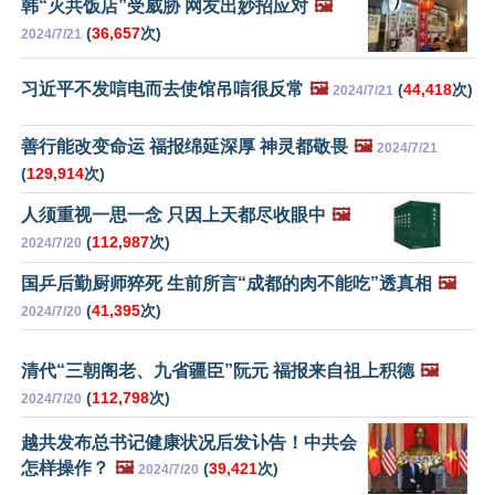
韩“灭共饭店”受威胁 网友出妙招应对
🖼️
(
36,657
次)
2024/7/21
习近平不发唁电而去使馆吊唁很反常
🖼️
(
44,418
次)
2024/7/21
善行能改变命运 福报绵延深厚 神灵都敬畏
🖼️
2024/7/21
(
129,914
次)
人须重视一思一念 只因上天都尽收眼中
🖼️
(
112,987
次)
2024/7/20
国乒后勤厨师猝死 生前所言“成都的肉不能吃”透真相
🖼️
(
41,395
次)
2024/7/20
清代“三朝阁老、九省疆臣”阮元 福报来自祖上积德
🖼️
(
112,798
次)
2024/7/20
越共发布总书记健康状况后发讣告！中共会
怎样操作？
🖼️
(
39,421
次)
2024/7/20