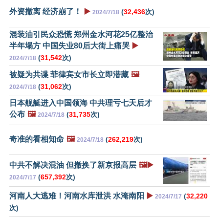
外资撤离 经济崩了！
▶️
(
32,436
次)
2024/7/18
混装油引民众恐慌 郑州金水河花25亿整治
半年塌方 中国失业80后大街上痛哭
▶️
(
31,542
次)
2024/7/18
被疑为共谍 菲律宾女市长立即潜藏
🖼️
(
31,062
次)
2024/7/18
日本舰艇进入中国领海 中共理亏七天后才
公布
🖼️
(
31,735
次)
2024/7/18
奇准的看相知命
🖼️
(
262,219
次)
2024/7/18
中共不解决混油 但撤换了新京报高层
🖼️▶️
(
657,392
次)
2024/7/17
河南人大逃难！河南水库泄洪 水淹南阳
▶️
(
32,220
2024/7/17
次)