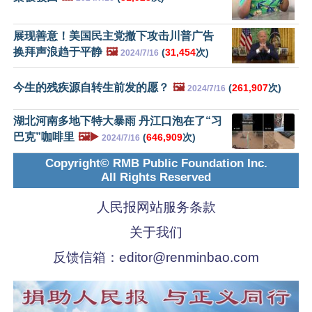
展现善意！美国民主党撤下攻击川普广告
换拜声浪趋于平静
🖼️
(
31,454
次)
2024/7/16
今生的残疾源自转生前发的愿？
🖼️
(
261,907
次)
2024/7/16
湖北河南多地下特大暴雨 丹江口泡在了“习
巴克”咖啡里
🖼️▶️
(
646,909
次)
2024/7/16
Copyright© RMB Public Foundation Inc.
All Rights Reserved
人民报网站服务条款
关于我们
反馈信箱：
editor@renminbao.com