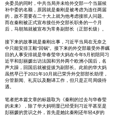
央委员的同时，中共当局并未给外交部一个当届候
补中委的名额，原因就是秦刚是被考虑为连任两届
的，故不需要在二十大上就为他考虑接班人问题。
而在秦刚被正式宣布接任外交部长职务的一个月
后，马朝旭就被宣布为常务副部长（正部长级）。

接下来的故事就是秦刚出事，习近平当局在无奈之
中只能安排王毅“回锅”。接下来的外交部最受外界瞩
目的人事安排就是华春莹华大妈在今年5月初陪同习
近平和彭丽媛出访法国和另外两个欧洲小国后，名
声大躁，回国后就被提拔为副部长。此前的华大妈
虽然早已于2021年10月就已荣升外交部部长助理，
分管新闻、礼宾以及翻译工作，但只是正司局级待
遇。

笔者把本篇文章的标题取为《秦刚的过去与华春莹
的未来》，除了华大妈明显已经受到习近平甚至是
彭丽媛的赏识之外，首先是她比秦刚还年轻4岁的