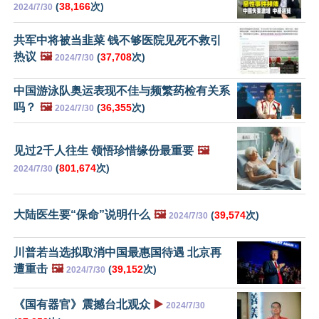
(
38,166
次)
2024/7/30
共军中将被当韭菜 钱不够医院见死不救引
热议
🖼️
(
37,708
次)
2024/7/30
中国游泳队奥运表现不佳与频繁药检有关系
吗？
🖼️
(
36,355
次)
2024/7/30
见过2千人往生 领悟珍惜缘份最重要
🖼️
(
801,674
次)
2024/7/30
大陆医生要“保命”说明什么
🖼️
(
39,574
次)
2024/7/30
川普若当选拟取消中国最惠国待遇 北京再
遭重击
🖼️
(
39,152
次)
2024/7/30
《国有器官》震撼台北观众
▶️
2024/7/30