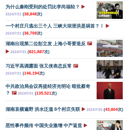
为什么秦刚受到的处罚比李尚福轻？
▶️
(
38,848
次)
2024/7/31
一个村庄只逃出三个人 三峡大坝泄洪是祸首？！
▶️
(
36,708
次)
2024/7/31
湖南出现第二位彭立发 上海小哥要造反
🖼️
▶️
(
821,887
次)
2024/7/31
习近平高调露面 张又侠表态反常
🖼️
(
146,194
次)
2024/7/31
中共政治局会议再提经济光明论 暗批蔡奇
？
🖼️
(
135,521
次)
2024/7/31
湖南哀横遍野 洪水泛滥 8个村庄失联
▶️
(
43,804
次)
2024/7/30
恶性事件频传 中国失业激增 中产返贫
▶️