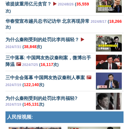
谁提拔重用亿元贪官？
▶️
(
35,559
2024/8/26
次)
华春莹宣布越共总书记访华 北京再现异常
(
18,266
2024/8/17
次)
为什么秦刚受到的处罚比李尚福轻？
▶️
(
38,848
次)
2024/7/31
三中落幕: 中国网友热议秦刚案，微博出手
降温
🖼️
(
16,117
次)
2024/7/25
三中全会落幕 中国网友热议秦刚人事案
🖼️
(
122,140
次)
2024/7/19
为什么秦刚受到的处罚比李尚福轻?
(
145,131
次)
2024/7/19
人民报视频: