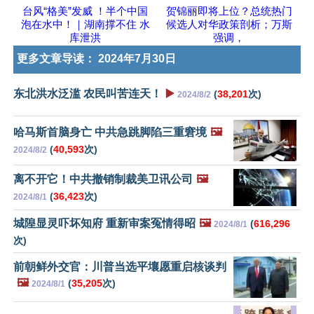
台风“格美”发威 ！半个中国
贺锦丽即将上位？总统热门
泡在水中！｜湖南撑不住 水
候选人对华政策剖析；万斯
库泄洪
强调，
更多文章导读：
2024年7月30日
东北洪水泛滥 农民叫苦连天！
▶️
(
38,201
次)
2024/8/2
哈马斯首脑身亡 中共急跳脚陷三重窘境
🖼️
(
40,593
次)
2024/8/2
离不开它！中共撤销制裁美卫讯公司
🖼️
(
36,423
次)
2024/8/1
城隍显灵吓坏知府 重新审案冤情得昭
🖼️
(
616,296
2024/8/1
次)
前朝鲜外交官：川普当选平壤愿重启核谈判
🖼️
(
35,205
次)
2024/8/1