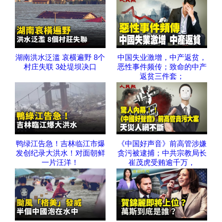
湖南洪水泛滥 哀横遍野 8个
中国失业激增，中产返贫，
村庄失联 3处堤坝决口
恶性事件频传；致命的中产
返贫三件套；
鸭绿江告急！吉林临江市爆
《中国好声音》前高管涉嫌
发创纪录大洪水！对面朝鲜
贪污被逮捕；中共宗教局长
一片汪洋！
崔茂虎受贿逾千万，