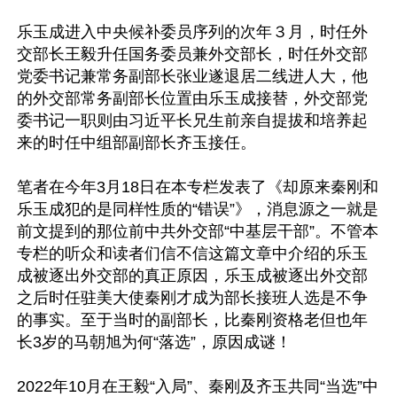
乐玉成进入中央候补委员序列的次年３月，时任外
交部长王毅升任国务委员兼外交部长，时任外交部
党委书记兼常务副部长张业遂退居二线进人大，他
的外交部常务副部长位置由乐玉成接替，外交部党
委书记一职则由习近平长兄生前亲自提拔和培养起
来的时任中组部副部长齐玉接任。

笔者在今年3月18日在本专栏发表了《却原来秦刚和
乐玉成犯的是同样性质的“错误”》，消息源之一就是
前文提到的那位前中共外交部“中基层干部”。不管本
专栏的听众和读者们信不信这篇文章中介绍的乐玉
成被逐出外交部的真正原因，乐玉成被逐出外交部
之后时任驻美大使秦刚才成为部长接班人选是不争
的事实。至于当时的副部长，比秦刚资格老但也年
长3岁的马朝旭为何“落选”，原因成谜！

2022年10月在王毅“入局”、秦刚及齐玉共同“当选”中