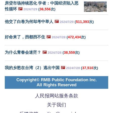
房贷市场持续恶化 学者：中国经济陷入恶
性循环
🖼️
(
36,556
次)
2024/7/29
他交了白卷为何却考中举人
🖼️
(
511,393
次)
2024/7/29
好命来了，挡都挡不住
🖼️
(
472,434
次)
2024/7/28
为什么青春会迷茫？
🖼️
(
38,559
次)
2024/7/28
我的乡愁在台湾（2）逃出中国
🖼️
(
37,510
次)
2024/7/28
Copyright© RMB Public Foundation Inc.
All Rights Reserved
人民报网站服务条款
关于我们