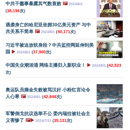
中共干蠢事暴露其气数衰败
🖼️
2024/8/1
(
36,196
次)
遇袭身亡的哈尼亚坐拥30亿美元资产 与中
共关系不简单
🖼️
(
40,171
次)
2024/8/1
习近平被迫放软身段？中共监控网延伸到美
国
▶️
(
37,900
次)
2024/8/1
中国失业潮汹涌 网络主播归入新职业！
▶️
(
42,523
2024/8/1
次)
奥运队员摘金失败被骂汉奸 小粉红言论令
人心寒
🖼️
(
42,848
次)
2024/8/1
军警倒戈抗议选举不公 委内瑞拉被社会主
义害惨了
🖼️▶️
(
35,131
次)
2024/7/31