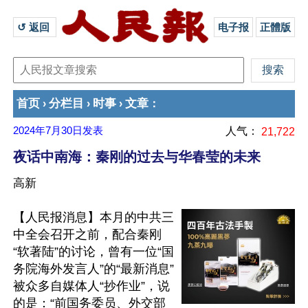
↺ 返回 
电子报
正體版
首页
分栏目
时事
文章
›
›
›
：
2024年7月30日
发表
人气：
21,722
夜话中南海：秦刚的过去与华春莹的未来
高新
【人民报消息】本月的中共三
中全会召开之前，配合秦刚
“软著陆”的讨论，曾有一位“国
务院海外发言人”的“最新消息”
被众多自媒体人“抄作业”，说
的是：“前国务委员、外交部