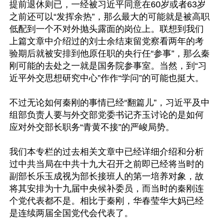
提前退休则已，一经被习近平同意在60岁或者63岁
之前还可以“发挥余热”，那么最大的可能就是被高职
低配到一个不对外抛头露面的岗位上。联想到我们
上篇文章中介绍过的刘士余结束留党察看两年的考
验期后就被安排到他原任职的央行任“参事”，那么秦
刚可能的去处之一就是国务院参事室。当然，到“习
近平外交思想研究中心”作作“学问”的可能也挺大。

不过无论如何秦刚的事情已经“翻篇儿”，习近平及中
组部负责人要与外交部党委书记齐玉讨论的是如何
应对外交部长职务“青黄不接”的严峻局势。

我们本专栏的过去相关文章中已经详细介绍和分析
过中共当局在中共十九大召开之前即已经将当时的
副部长乐玉成视为部长接班人的第一培养对象，故
将其安排为十九届中央候补委员，而当时的秦刚连
个党代表都不是。相比于秦刚，华春莹华大妈已经
是连续两届全国党代会代表了。
