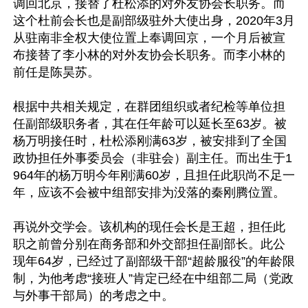
调回北京，接替了杜松添的对外友协会长职务。而
这个杜前会长也是副部级驻外大使出身，2020年3月
从驻南非全权大使位置上奉调回京，一个月后被宣
布接替了李小林的对外友协会长职务。而李小林的
前任是陈昊苏。

根据中共相关规定，在群团组织或者纪检等单位担
任副部级职务者，其在任年龄可以延长至63岁。被
杨万明接任时，杜松添刚满63岁，被安排到了全国
政协担任外事委员会（非驻会）副主任。而出生于1
964年的杨万明今年刚满60岁，且担任此职尚不足一
年，应该不会被中组部安排为没落的秦刚腾位置。

再说外交学会。该机构的现任会长是王超，担任此
职之前曾分别在商务部和外交部担任副部长。此公
现年64岁，已经过了副部级干部“超龄服役”的年龄限
制，为他考虑“接班人”肯定已经在中组部二局（党政
与外事干部局）的考虑之中。
