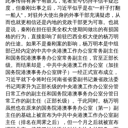
此事传得有鼻子有眼儿，笔者至今仍持半信半疑态
度，但秦刚出事之后，习近平似乎是在“一杆子打翻
一船人”，对驻外大使出身的外事干部充满疑虑，从
而也就更相信还是内地的党政干部更为可靠。也就
是说，秦刚在担任驻美全权大使期间做出的有损国
格的行为，直接影响了前驻巴西全权大使的杨万明
的仕途。如果不是秦刚案的影响，杨万明本是中组
部已经内定的中共中央港澳工作办公室常务副主任
和国务院港澳事务办公室常务副主任，官至正部长
级。而结果却是，中共中央港澳工作办公室（加挂
国务院港澳事务办公室牌子）一经正式宣布成立，
习近平就下令将时任河南省省委副书记兼省政法委
书记周霁升为正部长级的中央港澳工作办公室分管
日常工作的副主任和国务院港澳事务办公室分管日
常工作的副主任（正部长级）。于此同时。杨万明
虽然也在原来的国务院港澳事务办公室（第一）副
主任的基础上被宣布为中共中央港澳工作办公室副
主任（排名在周霁之后），但一个月之后就被宣布