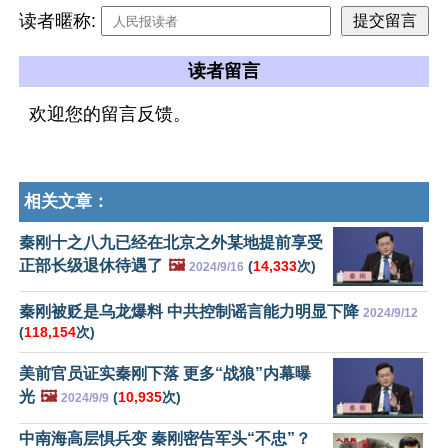
读者暱称:
读者留言
欢迎您的留言反馈。
相关文章：
秦刚十之八九已经在北京之外某地提前享受
正部长级退休待遇了
🖼️
(
14,333
次)
2024/9/16
秦刚被贬是乌龙爆料 中共控制谣言能力明显下降
2024/9/12
(
118,154
次)
美前官员证实秦刚下落 更多“战狼”内幕曝
光
🖼️
(
10,935
次)
2024/9/9
中南海高层惧兵变 秦刚密告军头“不忠”？