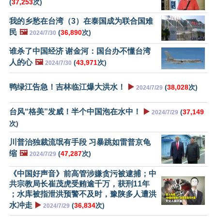
(
37,253
次)
我的乡愁在台湾（3）在泰国成为联合国难
民
🖼️
(
36,890
次)
2024/7/30
谁杀了中国经济 谢金河：国台办不懂台湾
人的心
🖼️
(
43,971
次)
2024/7/30
鸭绿江告急！吉林临江爆大洪水！
▶️
(
38,028
次)
2024/7/29
台风“格美”发威！半个中国泡在水中！
▶️
(
37,149
2024/7/29
次)
川普治独裁流氓有手段 习暴跳如雷普京龟
缩
🖼️
(
47,287
次)
2024/7/29
《中国好声音》前高管涉嫌贪污被逮捕；中
共宗教局长崔茂虎受贿逾千万，获刑11年
；水库被指泄洪预警不及时，豫陕多人遭洪
水冲走
▶️
(
36,834
次)
2024/7/29