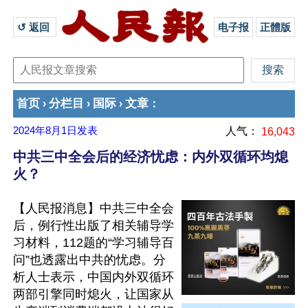
↺ 返回 
电子报
正體版
首页
分栏目
国际
文章
›
›
›
：
2024年8月1日
发表
人气：
16,043
中共三中全会后的经济忧虑：内外双循环均熄
火？
【人民报消息】中共三中全会
后，例行性出版了相关辅导学
习材料，112题的“学习辅导百
问”也透露出中共的忧虑。分
析人士表示，中国内外双循环
两部引擎同时熄火，让国家从