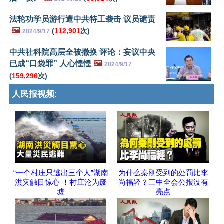
法轮功学员游行遭中共特工袭击 议员谴责
🖼️
(
112,901
次)
2024/9/17
中共社科院高层全被撤换 评论：妄议中央
已成“口袋罪” 人心惶惶
🖼️
2024/9/17
(
159,296
次)
人民报视频:
“一个村庄只逃出三个人”湖南
为什么秦刚受到的处罚比李
洪灾触目惊心 ！村庄沦为废
尚福轻？三中全会公报没有
墟
亮点