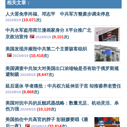
相关文章：
人大罢免李尚福、邓志平 中共军方整肃步调未停息
(
10,071
次)
2024/9/19
中共水军盗用荷兰漫画家身分 X平台推广北
京政治宣传
🖼️
(
9,101
次)
2024/9/19
美国发现并摧毁中共第二个主要骇客组织
🖼️
(
10,418
次)
2024/9/19
美国调查中共加大对美国出口浓缩铀是否有助于俄罗斯规
避制裁
(
8,647
次)
2024/9/18
延后退休 学者痛批：中共权力延伸至子宫 却推诿养老责任
(
9,868
次)
2024/9/18
美国对抗中共的反舰武器战略：数量充足、机动灵活、杀
伤力强
(
10,120
次)
2024/9/18
美国掐住中共高官的脖子 彭丽媛要唱《最
后一夜》
🖼️
(
33,814
次)
2024/9/18