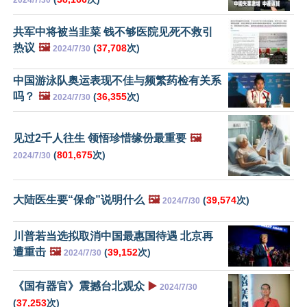
共军中将被当韭菜 钱不够医院见死不救引
热议
🖼️
(
37,708
次)
2024/7/30
中国游泳队奥运表现不佳与频繁药检有关系
吗？
🖼️
(
36,355
次)
2024/7/30
见过2千人往生 领悟珍惜缘份最重要
🖼️
(
801,675
次)
2024/7/30
大陆医生要“保命”说明什么
🖼️
(
39,574
次)
2024/7/30
川普若当选拟取消中国最惠国待遇 北京再
遭重击
🖼️
(
39,152
次)
2024/7/30
《国有器官》震撼台北观众
▶️
2024/7/30
(
37,253
次)