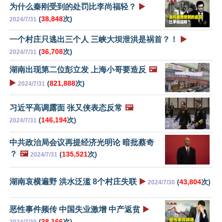
为什么秦刚受到的处罚比李尚福轻？
▶️
(
38,848
次)
2024/7/31
一个村庄只逃出三个人 三峡大坝泄洪是祸首？！
▶️
(
36,708
次)
2024/7/31
湖南出现第二位彭立发 上海小哥要造反
🖼️
▶️
(
821,888
次)
2024/7/31
习近平高调露面 张又侠表态反常
🖼️
(
146,194
次)
2024/7/31
中共政治局会议再提经济光明论 暗批蔡奇
？
🖼️
(
135,521
次)
2024/7/31
湖南哀横遍野 洪水泛滥 8个村庄失联
▶️
(
43,804
次)
2024/7/30
恶性事件频传 中国失业激增 中产返贫
▶️
(
38,166
次)
2024/7/30