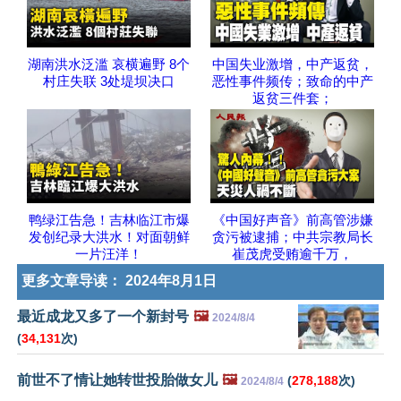
湖南洪水泛滥 哀横遍野 8个
中国失业激增，中产返贫，
村庄失联 3处堤坝决口
恶性事件频传；致命的中产
返贫三件套；
鸭绿江告急！吉林临江市爆
《中国好声音》前高管涉嫌
发创纪录大洪水！对面朝鲜
贪污被逮捕；中共宗教局长
一片汪洋！
崔茂虎受贿逾千万，
更多文章导读：
2024年8月1日
最近成龙又多了一个新封号
🖼️
2024/8/4
(
34,131
次)
前世不了情让她转世投胎做女儿
🖼️
(
278,188
次)
2024/8/4