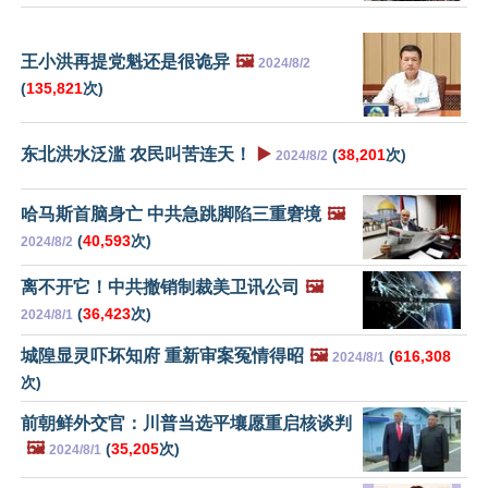
王小洪再提党魁还是很诡异
🖼️
2024/8/2
(
135,821
次)
东北洪水泛滥 农民叫苦连天！
▶️
(
38,201
次)
2024/8/2
哈马斯首脑身亡 中共急跳脚陷三重窘境
🖼️
(
40,593
次)
2024/8/2
离不开它！中共撤销制裁美卫讯公司
🖼️
(
36,423
次)
2024/8/1
城隍显灵吓坏知府 重新审案冤情得昭
🖼️
(
616,308
2024/8/1
次)
前朝鲜外交官：川普当选平壤愿重启核谈判
🖼️
(
35,205
次)
2024/8/1