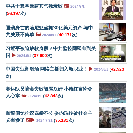
中共干蠢事暴露其气数衰败
🖼️
2024/8/1
(
36,197
次)
遇袭身亡的哈尼亚坐拥30亿美元资产 与中
共关系不简单
🖼️
(
40,171
次)
2024/8/1
习近平被迫放软身段？中共监控网延伸到美
国
▶️
(
37,900
次)
2024/8/1
中国失业潮汹涌 网络主播归入新职业！
▶️
(
42,523
2024/8/1
次)
奥运队员摘金失败被骂汉奸 小粉红言论令
人心寒
🖼️
(
42,848
次)
2024/8/1
军警倒戈抗议选举不公 委内瑞拉被社会主
义害惨了
🖼️▶️
(
35,131
次)
2024/7/31