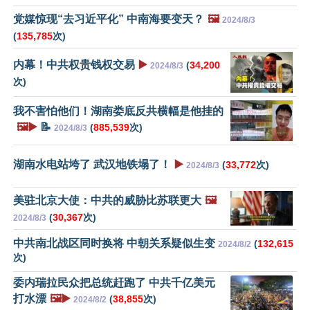
党媒惊现“去习近平化” 中南海要变天？
🖼️
2024/8/3
(
135,785
次)
内幕！中共权贵钱权交易
▶️
(
34,200
2024/8/3
次)
我不害怕他们！湖南娄底反共横幅是他挂的
🖼️▶️
📝
(
885,539
次)
2024/8/3
湖南水电站垮了 武汉地铁塌了！
▶️
(
33,772
次)
2024/8/3
美驻北京大使：中共的威胁比苏联更大
🖼️
(
30,367
次)
2024/8/3
中共南北战区同时换将 中朝关系疑似生变
(
132,615
2024/8/2
次)
委内瑞拉民众把总统赶跑了 中共千亿美元
打水漂
🖼️▶️
(
38,855
次)
2024/8/2