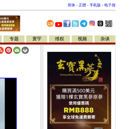
简体
-
正體
-
手机版
-
电子报
专题
寰宇
维权
视频
杂谈