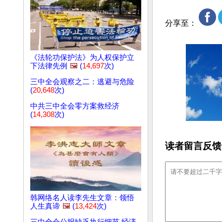
分享至：
《法轮功保护法》为人权保护立
下法律先例
🖼️
(
14,697
次)
三中全会观察之二：逃避与危险
(
20,648
次)
中共三中全会零方案救经济
(
14,308
次)
读者留言反馈
韩网络名人读李先生文章：领悟
人生真谛
🖼️
(
13,424
次)