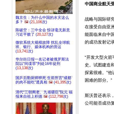
中国商业航天
魏京生：为什么中国的水灾这么
战略与国际研究中
多？
🖼️
(
21,106
次)
在接受自由亚洲
陈破空：三中全会 惊讶毫无新意
能面临来自中
习近平败了 (
20,127
次)
的成功发射记录
微软系统大规模故障 扰乱全球航
班、银行、媒体机构的营运
(
13,741
次)
“开发大型火
华尔街日报一名记者被俄罗斯法
院以“间谍罪”判处16年徒刑
史。试图建造
(
13,138
次)
探索很难。”
国乒后勤厨师猝死 生前所言“成都
困难的部分。”

的肉不能吃”透真相
🖼️
(
41,395
次)
清代“三朝阁老、九省疆臣”阮元 福
斯沃普还表示
报来自祖上积德
🖼️
(
112,798
次)
公司能否成功复