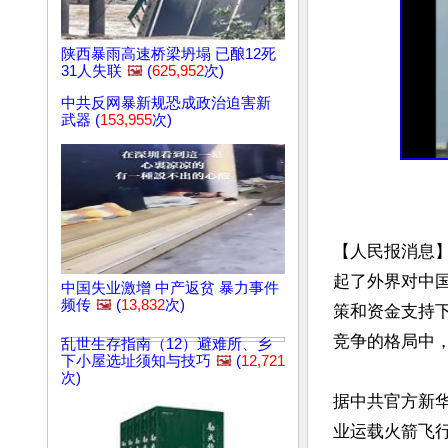
陕西暴雨高速桥梁坍塌 已酿12死
31人失联
🖼️
(
625,952
次)
中共反网暴新规恐成政治迫害新
武器 (
153,955
次)
【人民报消息
起了外界对中
中国失业激增 中产返贫 暴力事件
频传
🖼️
(
13,832
次)
策和资金支持
竞争的格局中，
乱世生存指南（12）避难所、乡
下小屋选址须知与技巧
🖼️
(
12,721
次)
据中共官方新华
业运载火箭飞