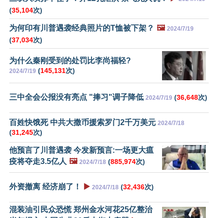
(
35,104
次)
为何印有川普遇袭经典照片的T恤被下架？
🖼️
2024/7/19
(
37,034
次)
为什么秦刚受到的处罚比李尚福轻?
(
145,131
次)
2024/7/19
三中全会公报没有亮点 "捧习"调子降低
(
36,648
次)
2024/7/19
百姓快饿死 中共大撒币援索罗门2千万美元
2024/7/18
(
31,245
次)
他预言了川普遇袭 今发新预言:一场更大瘟
疫将夺走3.5亿人
🖼️
(
885,974
次)
2024/7/18
外资撤离 经济崩了！
▶️
(
32,436
次)
2024/7/18
混装油引民众恐慌 郑州金水河花25亿整治