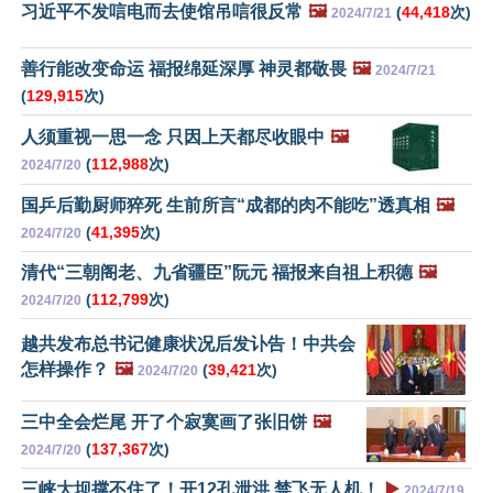
习近平不发唁电而去使馆吊唁很反常
🖼️
(
44,418
次)
2024/7/21
善行能改变命运 福报绵延深厚 神灵都敬畏
🖼️
2024/7/21
(
129,915
次)
人须重视一思一念 只因上天都尽收眼中
🖼️
(
112,988
次)
2024/7/20
国乒后勤厨师猝死 生前所言“成都的肉不能吃”透真相
🖼️
(
41,395
次)
2024/7/20
清代“三朝阁老、九省疆臣”阮元 福报来自祖上积德
🖼️
(
112,799
次)
2024/7/20
越共发布总书记健康状况后发讣告！中共会
怎样操作？
🖼️
(
39,421
次)
2024/7/20
三中全会烂尾 开了个寂寞画了张旧饼
🖼️
(
137,367
次)
2024/7/20
三峡大坝撑不住了！开12孔泄洪 禁飞无人机！
▶️
2024/7/19