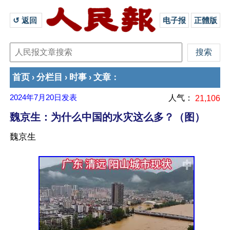
↺ 返回 
电子报
正體版
首页
分栏目
时事
文章
›
›
›
：
2024年7月20日
发表
人气：
21,106
魏京生：为什么中国的水灾这么多？（图）
魏京生