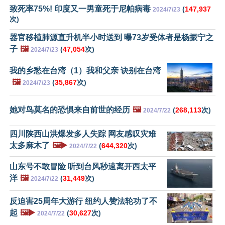
致死率75%! 印度又一男童死于尼帕病毒
(
147,937
2024/7/23
次)
器官移植肺源直升机半小时送到 曝73岁受体者是杨振宁之
子
🖼️
(
47,054
次)
2024/7/23
我的乡愁在台湾（1）我和父亲 诀别在台湾
🖼️
(
35,867
次)
2024/7/23
她对鸟莫名的恐惧来自前世的经历
🖼️
(
268,113
次)
2024/7/22
四川陕西山洪爆发多人失踪 网友感叹灾难
太多麻木了
🖼️▶️
(
644,320
次)
2024/7/22
山东号不敢冒险 听到台风秒速离开西太平
洋
🖼️
(
31,449
次)
2024/7/22
反迫害25周年大游行 纽约人赞法轮功了不
起
🖼️▶️
(
30,627
次)
2024/7/22