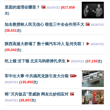
里面的道理在哪里？
🖼️
(
817,658
2024/7/22
次)
知名教授称人民无信心 暗批三中全会作用不大
🖼️
2024/7/21
(
38,631
次)
陕西高速大桥塌了 数十辆汽车冲入 坠河失联！
▶️
2024/7/21
(
35,042
次)
吃上顿 没下顿 北京马驹桥挣扎求生
▶️
(
37,150
次)
2024/7/21
军中出大事 中共搞死龙脉引发大分裂
🖼️▶️
(
135,850
次)
2024/7/21
韩“灭共饭店”受威胁 网友出妙招应对
🖼️
(
36,657
次)
2024/7/21