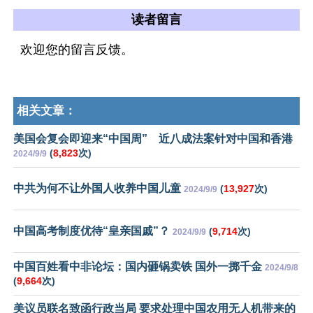
读者留言
欢迎您的留言反馈。
相关文章：
美国会复会即迎来“中国周” 近八成法案针对中国和香港
(
8,823
次)
2024/9/9
中共为何不让外国人收养中国儿童
(
13,927
次)
2024/9/9
中国高考制度优待“皇亲国戚”？
(
9,714
次)
2024/9/9
中国百姓看中非论坛：国内砸锅卖铁 国外一掷千金
2024/9/8
(
9,664
次)
美议员联名致函行政当局 要求处理中国农用无人机带来的