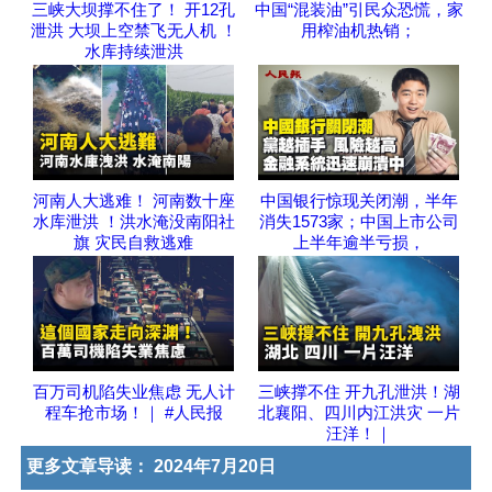
三峡大坝撑不住了！ 开12孔
中国“混装油”引民众恐慌，家
泄洪 大坝上空禁飞无人机 ！
用榨油机热销；
水库持续泄洪
河南人大逃难！ 河南数十座
中国银行惊现关闭潮，半年
水库泄洪 ！洪水淹没南阳社
消失1573家；中国上市公司
旗 灾民自救逃难
上半年逾半亏损，
百万司机陷失业焦虑 无人计
三峡撑不住 开九孔泄洪！湖
程车抢市场！｜ #人民报
北襄阳、四川内江洪灾 一片
汪洋！｜
更多文章导读：
2024年7月20日