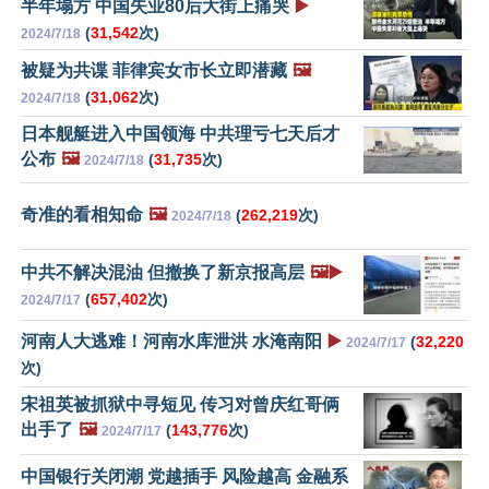
半年塌方 中国失业80后大街上痛哭
▶️
(
31,542
次)
2024/7/18
被疑为共谍 菲律宾女市长立即潜藏
🖼️
(
31,062
次)
2024/7/18
日本舰艇进入中国领海 中共理亏七天后才
公布
🖼️
(
31,735
次)
2024/7/18
奇准的看相知命
🖼️
(
262,219
次)
2024/7/18
中共不解决混油 但撤换了新京报高层
🖼️▶️
(
657,402
次)
2024/7/17
河南人大逃难！河南水库泄洪 水淹南阳
▶️
(
32,220
2024/7/17
次)
宋祖英被抓狱中寻短见 传习对曾庆红哥俩
出手了
🖼️
(
143,776
次)
2024/7/17
中国银行关闭潮 党越插手 风险越高 金融系