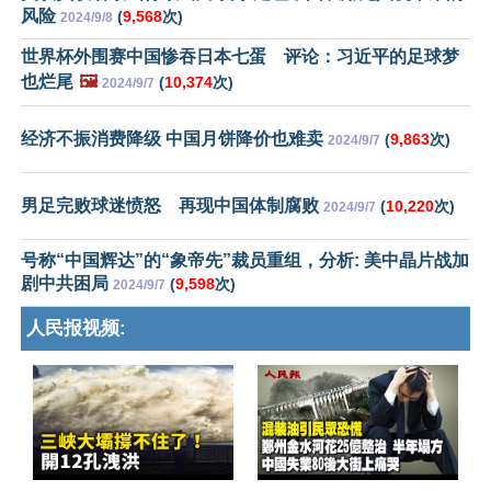
风险
(
9,568
次)
2024/9/8
世界杯外围赛中国惨吞日本七蛋 评论：习近平的足球梦
也烂尾
🖼️
(
10,374
次)
2024/9/7
经济不振消费降级 中国月饼降价也难卖
(
9,863
次)
2024/9/7
男足完败球迷愤怒 再现中国体制腐败
(
10,220
次)
2024/9/7
号称“中国辉达”的“象帝先”裁员重组，分析: 美中晶片战加
剧中共困局
(
9,598
次)
2024/9/7
人民报视频: