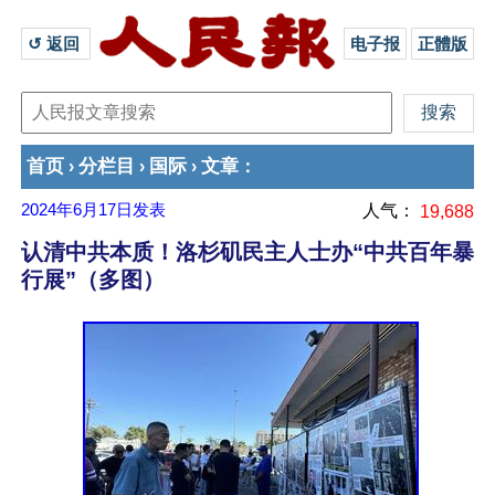
↺ 返回 
电子报
正體版
首页
分栏目
国际
文章
›
›
›
：
2024年6月17日
发表
人气：
19,688
认清中共本质！洛杉矶民主人士办“中共百年暴
行展”（多图）