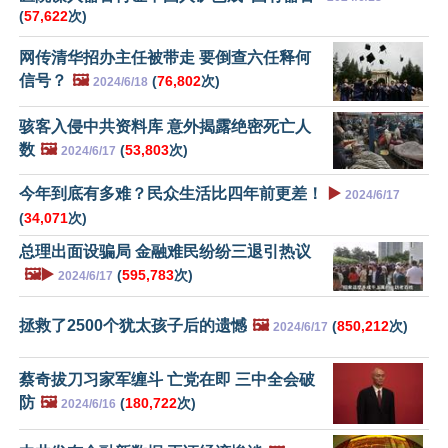
(
57,622
次)
网传清华招办主任被带走 要倒查六任释何
信号？
🖼️
(
76,802
次)
2024/6/18
骇客入侵中共资料库 意外揭露绝密死亡人
数
🖼️
(
53,803
次)
2024/6/17
今年到底有多难？民众生活比四年前更差！
▶️
2024/6/17
(
34,071
次)
总理出面设骗局 金融难民纷纷三退引热议
🖼️▶️
(
595,783
次)
2024/6/17
拯救了2500个犹太孩子后的遗憾
🖼️
(
850,212
次)
2024/6/17
蔡奇拔刀习家军缠斗 亡党在即 三中全会破
防
🖼️
(
180,722
次)
2024/6/16