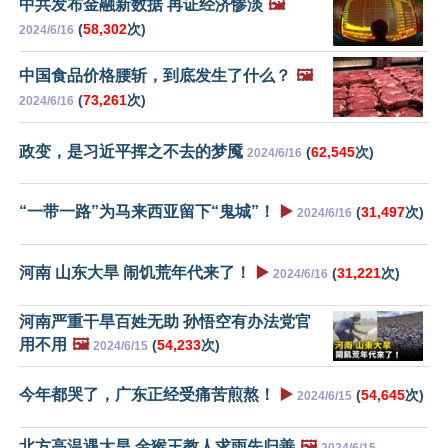
中共发布金融新数据 再证经济惨淡
🖼️
(
58,302
次)
2024/6/16
中国食品价格腰斩，到底发生了什么？
🖼️
(
73,261
次)
2024/6/16
政变，是习近平挥之不去的梦魇
(
62,545
次)
2024/6/16
“一带一路”为马来西亚留下“鬼城”！
▶️
(
31,497
次)
2024/6/16
河南 山东大旱 闹饥荒年代来了！
▶️
(
31,221
次)
2024/6/16
河南严重干旱百姓无助 孙悟空有办法党官
用不用
🖼️
(
54,233
次)
2024/6/15
今年都哭了，广东正经受痛苦煎熬！
▶️
(
54,645
次)
2024/6/15
北方高温遇大旱 金猴王教人求雨先归善
🖼️
2024/6/15