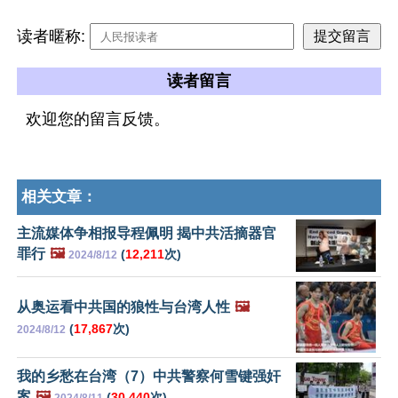
读者暱称:
读者留言
欢迎您的留言反馈。
相关文章：
主流媒体争相报导程佩明 揭中共活摘器官
罪行
🖼️
(
12,211
次)
2024/8/12
从奥运看中共国的狼性与台湾人性
🖼️
(
17,867
次)
2024/8/12
我的乡愁在台湾（7）中共警察何雪键强奸
案
🖼️
(
30,440
次)