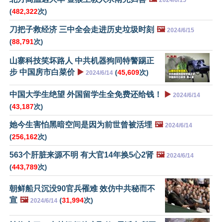
(
482,322
次)
刀把子救经济 三中全会走进历史垃圾时刻
🖼️
2024/6/15
(
88,791
次)
山寨科技笑坏路人 中共机器狗同特警踢正
步 中国房市白菜价
▶️
(
45,609
次)
2024/6/14
中国大学生绝望 外国留学生全免费还给钱！
▶️
2024/6/14
(
43,187
次)
她今生害怕黑暗空间是因为前世曾被活埋
🖼️
2024/6/14
(
256,162
次)
563个肝脏来源不明 有大官14年换5心2肾
🖼️
2024/6/14
(
443,789
次)
朝鲜船只沉没90官兵罹难 效仿中共秘而不
宣
🖼️
(
31,994
次)
2024/6/14