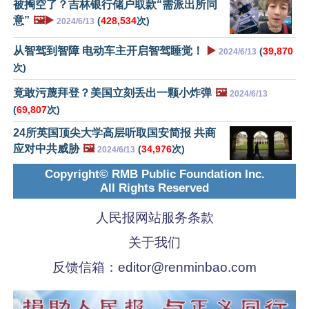
被掏空了？吉林银行储户取款“需派出所同
意”
🖼️▶️
(
428,534
次)
2024/6/13
从智驾到智障 电动车主开启智驾睡觉！
▶️
(
39,870
2024/6/13
次)
竟敢污蔑拜登？美国立刻丢出一颗小炸弹
🖼️
2024/6/13
(
69,807
次)
24所英国顶尖大学高层听取国安简报 共商
应对中共威胁
🖼️
(
34,976
次)
2024/6/13
Copyright© RMB Public Foundation Inc.
All Rights Reserved
人民报网站服务条款
关于我们
反馈信箱：
editor@renminbao.com