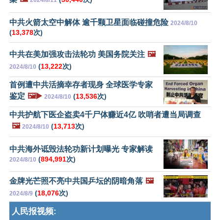
2024/8/11
中共火箭太空中解体 逾千颗卫星面临碰撞危险
2024/8/10
(
13,378
次)
中共在美加强攻击法轮功 美国务院关注
🖼️
(
13,222
次)
2024/8/10
首例遭中共活摘幸存者现身 全球医学专家
鉴定
🖼️▶️
(
13,536
次)
2024/8/10
中共护航下医企盗卖4千尸体赚近4亿 吹哨者遭当局调查
🖼️
(
13,713
次)
2024/8/10
中共海外诋毁法轮功新计划曝光 专家解读
(
894,991
次)
2024/8/10
金牌光芒照不亮中共国乒坛的阴暗角落
🖼️
(
18,076
次)
2024/8/9
人民报视频: