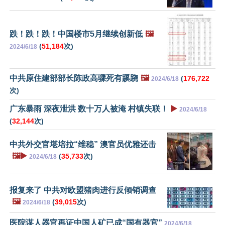
跌！跌！跌！中国楼市5月继续创新低
🖼️
(
51,184
次)
2024/6/18
中共原住建部部长陈政高骤死有蹊跷
🖼️
(
176,722
2024/6/18
次)
广东暴雨 深夜泄洪 数十万人被淹 村镇失联！
▶️
2024/6/18
(
32,144
次)
中共外交官堪培拉“维稳” 澳官员优雅还击
🖼️▶️
(
35,733
次)
2024/6/18
报复来了 中共对欧盟猪肉进行反倾销调查
🖼️
(
39,015
次)
2024/6/18
医院谋人器官再证中国人矿已成“国有器官”
2024/6/18