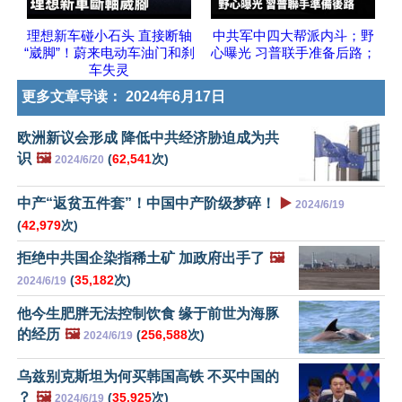
理想新车碰小石头 直接断轴
中共军中四大帮派内斗；野
“崴脚”！蔚来电动车油门和刹
心曝光 习普联手准备后路；
车失灵
更多文章导读：
2024年6月17日
欧洲新议会形成 降低中共经济胁迫成为共
识
🖼️
(
62,541
次)
2024/6/20
中产“返贫五件套”！中国中产阶级梦碎！
▶️
2024/6/19
(
42,979
次)
拒绝中共国企染指稀土矿 加政府出手了
🖼️
(
35,182
次)
2024/6/19
他今生肥胖无法控制饮食 缘于前世为海豚
的经历
🖼️
(
256,588
次)
2024/6/19
乌兹别克斯坦为何买韩国高铁 不买中国的
？
🖼️
(
35,925
次)
2024/6/19