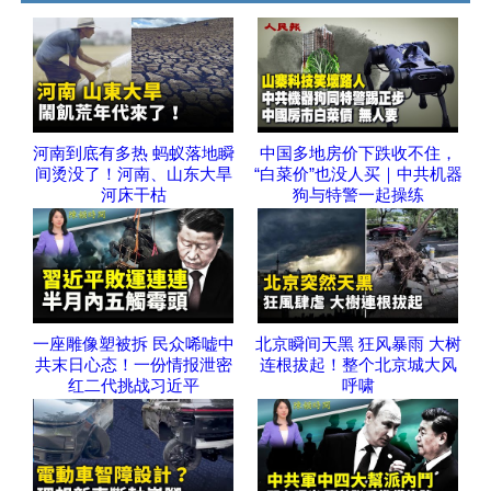
河南到底有多热 蚂蚁落地瞬
中国多地房价下跌收不住，
间烫没了！河南、山东大旱
“白菜价”也没人买｜中共机器
河床干枯
狗与特警一起操练
一座雕像塑被拆 民众唏嘘中
北京瞬间天黑 狂风暴雨 大树
共末日心态！一份情报泄密
连根拔起！整个北京城大风
红二代挑战习近平
呼啸