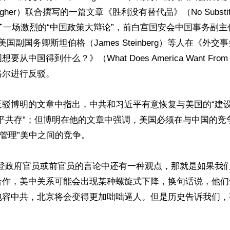
lagher）联合撰写的一篇文章《胜利没有替代品》（No Substitute
引爆了一场激烈的“中国政策大辩论”，前白宫国安会中国事务副主任
前美国副国务卿斯坦伯格（James Steinberg）等人在《外
从中国得到什么？》（What Does America Want From 
尔进行反驳。

反驳博明的文章中指出，中共和习近平有意恢复与美国的“建设
平共存”；但博明在他的文章中强调，美国必须在与中国的竞
“管理”美中之间的竞争。

拜登政府官员或前官员的言论中还有一种观点，那就是如果我
合作，美中关系可能会出现某种螺旋式下降，换句话说，他们
包容中共，北京将会变得更加咄咄逼人。但是历史告诉我们，