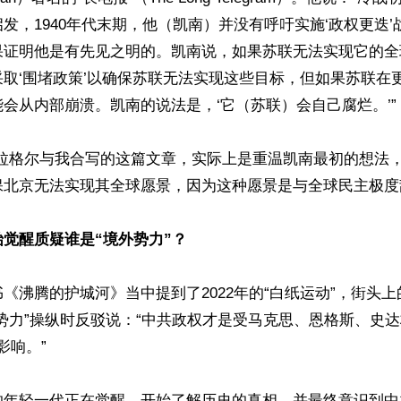
发，1940年代末期，他（凯南）并没有呼吁实施‘政权更迭
果证明他是有先见之明的。凯南说，如果苏联无法实现它的全
取‘围堵政策’以确保苏联无法实现这些目标，但如果苏联在
会从内部崩溃。凯南的说法是，‘它（苏联）会自己腐烂。’”

加拉格尔与我合写的这篇文章，实际上是重温凯南最初的想法
北京无法实现其全球愿景，因为这种愿景是与全球民主极度敌
觉醒质疑谁是“境外势力”？
《沸腾的护城河》当中提到了2022年的“白纸运动”，街头
势力”操纵时反驳说：“中共政权才是受马克思、恩格斯、史
影响。”

的年轻一代正在觉醒，开始了解历史的真相，并最终意识到中