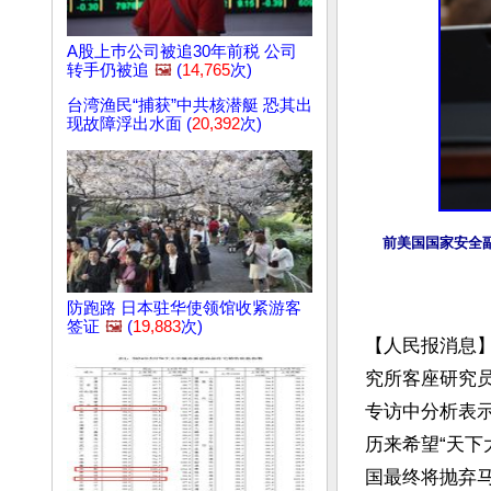
A股上巿公司被追30年前税 公司
转手仍被追
🖼️
(
14,765
次)
台湾渔民“捕获”中共核潜艇 恐其出
现故障浮出水面 (
20,392
次)
前美国国家安全
防跑路 日本驻华使领馆收紧游客
签证
🖼️
(
19,883
次)
【人民报消息
究所客座研究员博明
专访中分析表
历来希望“天下
国最终将抛弃马