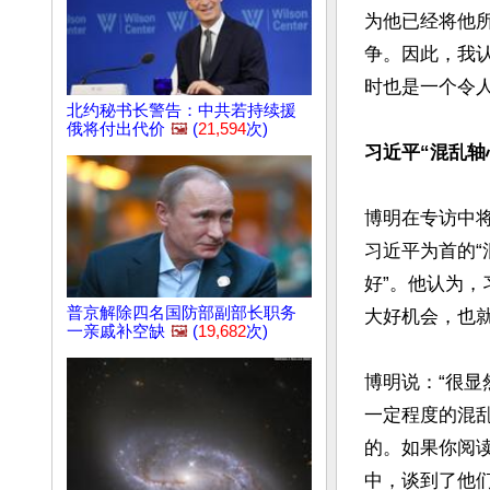
为他已经将他所
争。因此，我
时也是一个令人
北约秘书长警告：中共若持续援
俄将付出代价
🖼️
(
21,594
次)
习近平“混乱轴
博明在专访中将最
习近平为首的“混
好”。他认为
普京解除四名国防部副部长职务
大好机会，也就
一亲戚补空缺
🖼️
(
19,682
次)
博明说：“很显
一定程度的混
的。如果你阅
中，谈到了他