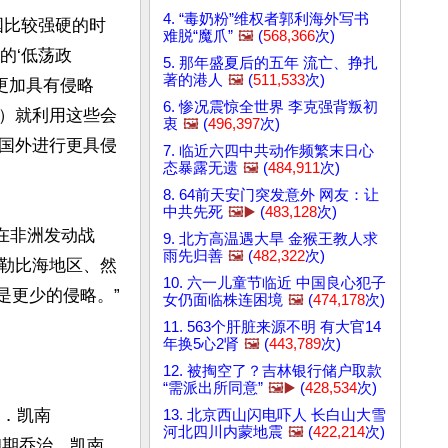
4. “毒奶粉”维权者郭利海外写书
国比较强硬的时
难脱“魔爪”
🖼️
(
568,366
次)
的‘低荡政
5. 那年盛夏后的五年 流亡、挣扎
著的港人
🖼️
(
511,533
次)
得更加具有侵略
6. 惨况震惊全世界 李克强背叛初
）就利用这些会
衷
🖼️
(
496,397
次)
国外进行更具侵
7. 临近六四中共动作频繁末日心
态暴露无遗
🖼️
(
484,911
次)
8. 64前天安门突发意外 网友：让
中共先死
🖼️▶️
(
483,128
次)
在非洲发动战
9. 北方高温遇大旱 金猴王教人求
雨先归善
🖼️
(
482,322
次)
勒比海地区、然
10. 六一儿童节临近 中国良心犯子
更少的侵略。”

女仍面临株连困境
🖼️
(
474,178
次)
11. 563个肝脏来源不明 有大官14
年换5心2肾
🖼️
(
443,789
次)
12. 被掏空了？吉林银行储户取款
“需派出所同意”
🖼️▶️
(
428,534
次)
治．凯南
13. 北京西山闪电吓人 长白山大雪
河北四川内蒙地震
🖼️
(
422,214
次)
冷战初期乔治．凯南