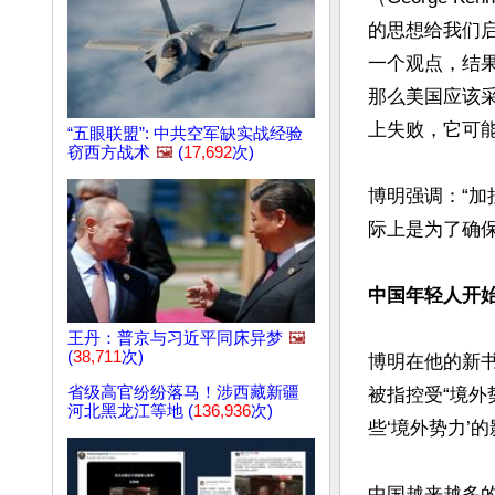
的思想给我们启
一个观点，结
那么美国应该采
上失败，它可能
“五眼联盟”: 中共空军缺实战经验
窃西方战术
🖼️
(
17,692
次)
博明强调：“
际上是为了确保
中国年轻人开始
王丹：普京与习近平同床异梦
🖼️
(
38,711
次)
博明在他的新书
省级高官纷纷落马！涉西藏新疆
被指控受“境外
河北黑龙江等地 (
136,936
次)
些‘境外势力’的
中国越来越多