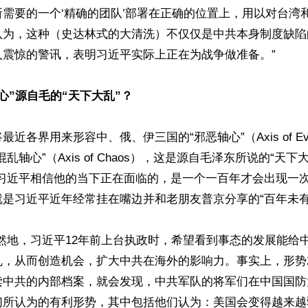
需要的一个‘精确的团队’部署在正确的位置上，用以对台湾
认为，这种（史达林式的大清洗）不仅仅是中共本身制度缺陷
震惊的警讯，表明习近平实际上正在为战争做准备。”

心”源自毛的“天下大乱”？
近各界用来形容中、俄、伊三国的“邪恶轴心”（Axis of Ev
乱轴心”（Axis of Chaos），这是源自毛泽东所说的“天
，习近平相信他的当下正在面临的，是一个一百年才会出现一
是习近平近年经常挂在嘴边并和老朋友普京分享的“百年未有之
然地，习近平12年前上台执政时，希望看到事态的发展能给
乱，从而创造机会，扩大中共在海外的影响力。事实上，形势
读中共的内部档案，就会发现，中共军队的将军们在中国国防
们所认为的有利形势，其中包括他们认为：美国会变得越来越