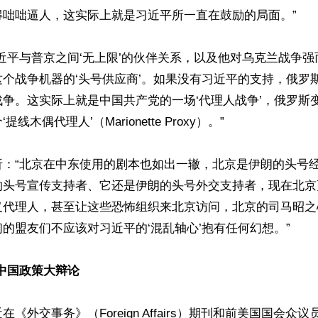
咄咄逼人，这实际上就是习近平所一直在鼓励的局面。”

近平与普京之间‘无上限’的伙伴关系，以及他对乌克兰战争
个战争机器的‘头号供应商’。如果没有习近平的支持，俄罗
争。这实际上就是中国共产党的一场‘代理人战争’，俄罗斯
线木偶代理人’（Marionette Proxy）。”

析：“北京在中东使用的剧本也如出一辙，北京是伊朗的头号
的头号宣传支持者、它还是伊朗的头号外交支持者，现在北京
义代理人，甚至让这些恐怖组织来北京访问，北京的司马昭之
的盟友们不应该对习近平的‘混乱轴心’抱有任何幻想。”

松中国政策大辩论
《外交事务》（Foreign Affairs）期刊和前美国国会众