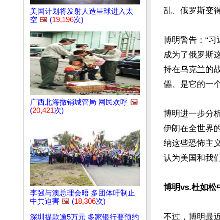
乱、俄罗斯变得
美国计划将发射人造星球进入太
空
🖼️
(
19,196
次)
博明警告：“习
成为了俄罗斯这
持在乌克兰的战
儡、是它的一个‘提
广西北海撤销城管局 网民欢呼
🖼️
(
20,421
次)
博明进一步分
伊朗在全世界
纳这些恐怖主
认为美国和我们
博明vs.杜如
李强与澳总理会晤 多团体吁制止
中共迫害
🖼️
(
18,306
次)
不过，博明最近在
深圳提款逾5万元 多家银行要预约