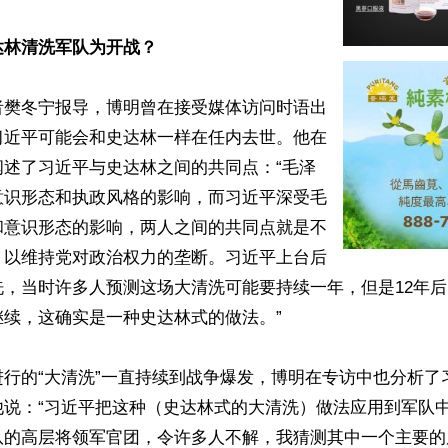
达林清洗军队为开战？
者樊冬宁报导，博明曾在接受媒体访问时语出
习近平可能会和史达林一样在任内去世。他在
阐述了习近平与史达林之间的共同点：“毛泽
意识形态和执政风格的影响，而习近平深受毛
和意识形态的影响，两人之间的共同点就是不
，以维持党对政治权力的垄断。习近平上台后
洗，当时许多人预测这场大清洗可能要持续一年，但是12年
续，这确实是一种史达林式的做法。”

进行的“大清洗”一直持续到战争爆发，博明在专访中也分析了
他说：“习近平把这种（史达林式的大清洗）做法应用到军队
队的高层将领军官团，令许多人不解，我猜测其中一个主要的