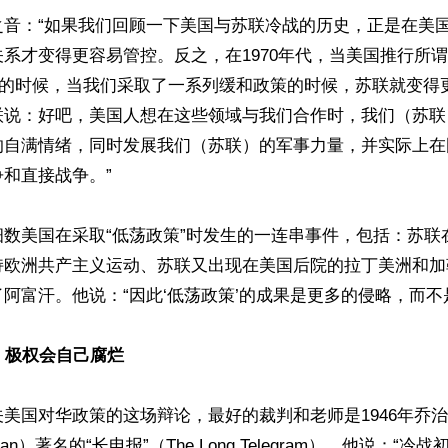
之音：“如果我们回顾一下美国与苏联冷战的历史，正是在美
系才变得更容易管控。反之，在1970年代，当美国推行所谓
nte）的时候，当我们采取了一系列缓和政策的时候，苏联就变
联说：好吧，美国人想在这些领域与我们合作时，我们（苏联
的自满情绪，同时发展我们（苏联）的军事力量，并实际上在
和直接战争。”

细数美国在采取“低荡政策”时发生的一连串事件，包括：苏联
持欧洲共产主义运动、苏联又出现在美国后院的拉丁美洲和加
阿富汗。他说：“因此‘低荡政策’的成果是更多的侵略，而不是
：极权会自己腐烂
美国对华政策的这场辩论，最好的裁判和老师是1946年乔
ennan）著名的“长电报”（The Long Telegram）。他说：“