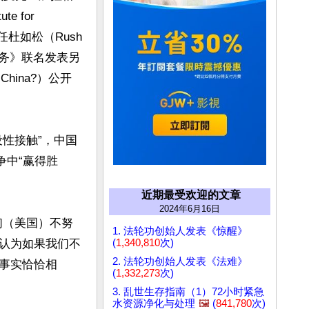
 for 
杜如松（Rush 
交事务》联名发表另
China?）公开
性接触”，中国
争中“赢得胜
近期最受欢迎的文章
2024年6月16日
们（美国）不努
1. 法轮功创始人发表《惊醒》
认为如果我们不
(
1,340,810
次)
2. 法轮功创始人发表《法难》
事实恰恰相
(
1,332,273
次)
3. 乱世生存指南（1）72小时紧急
水资源净化与处理
🖼️
(
841,780
次)