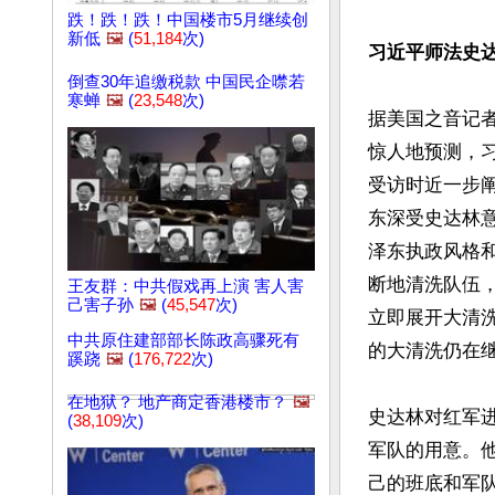
跌！跌！跌！中国楼市5月继续创
新低
🖼️
(
51,184
次)
习近平师法史
倒查30年追缴税款 中国民企噤若
寒蝉
🖼️
(
23,548
次)
据美国之音记
惊人地预测，
受访时近一步
东深受史达林
泽东执政风格
断地清洗队伍
王友群：中共假戏再上演 害人害
己害子孙
🖼️
(
45,547
次)
立即展开大清
中共原住建部部长陈政高骤死有
的大清洗仍在继
蹊跷
🖼️
(
176,722
次)
在地狱？ 地产商定香港楼市？
🖼️
史达林对红军
(
38,109
次)
军队的用意。
己的班底和军