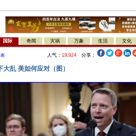
国际
奇闻
灾祸
万象
生活
文化
人气：
19,924
分享：
发表
下大乱 美如何应对（图）