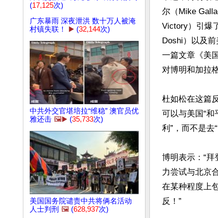
(
17,125
次)
尔（Mike Gal
广东暴雨 深夜泄洪 数十万人被淹
Victory）
村镇失联！
▶️
(
32,144
次)
Doshi）以及
一篇文章《美国想要
对博明和加拉格
杜如松在这篇
中共外交官堪培拉“维稳” 澳官员优
可以与美国“和
雅还击
🖼️▶️
(
35,733
次)
利”，而不是去
博明表示：“
力尝试与北京
在某种程度上
反！”

美国国务院谴责中共将俩名活动
人士判刑
🖼️
(
628,937
次)