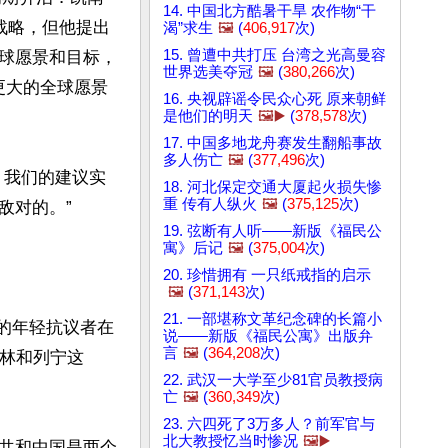
14. 中国北方酷暑干旱 农作物“干
’战略，但他提出
渴”求生
🖼️
(
406,917
次)
15. 曾遭中共打压 台湾之光高曼容
球愿景和目标，
世界选美夺冠
🖼️
(
380,266
次)
更大的全球愿景
16. 央视辟谣令民众心死 原来朝鲜
是他们的明天
🖼️▶️
(
378,578
次)
17. 中国多地龙舟赛发生翻船事故
多人伤亡
🖼️
(
377,496
次)
，我们的建议实
18. 河北保定交通大厦起火损失惨
重 传有人纵火
🖼️
(
375,125
次)
对的。”

19. 弦断有人听——新版《福民公
寓》后记
🖼️
(
375,004
次)
20. 珍惜拥有 一只纸戒指的启示
🖼️
(
371,143
次)
21. 一部堪称文革纪念碑的长篇小
上的年轻抗议者在
说——新版《福民公寓》出版弁
言
🖼️
(
364,208
次)
达林和列宁这
22. 武汉一大学至少81官员教授病
亡
🖼️
(
360,349
次)
23. 六四死了3万多人？前军官与
北大教授忆当时惨况
🖼️▶️
共和中国是两个