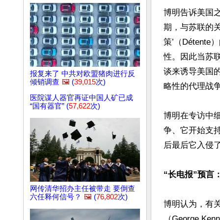
博明告诉美国
期，与苏联的关
策’（Déte
性。因此当苏
谈来诱导美国
报复来了 中共对欧盟猪肉进行反
倾销调查
🖼️
(
39,015
次)
略性的代理战争
医院谋人器官再证中国人矿已成
“国有器官” (
57,622
次)
博明在专访中
争、它开始支
后最后它入侵了
“长电报”预言
网传清华招办主任被带走 要倒查
六任释何信号？
🖼️
(
76,802
次)
博明认为，有关
（George K