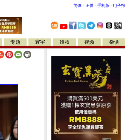
简体
-
正體
-
手机版
-
电子报
专题
寰宇
维权
视频
杂谈