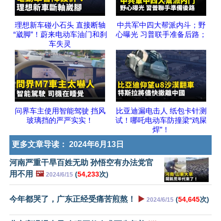
理想新车碰小石头 直接断轴
中共军中四大帮派内斗；野
“崴脚”！蔚来电动车油门和刹
心曝光 习普联手准备后路；
车失灵
问界车主使用智能驾驶 挡风
比亚迪漏电击人 纸包卡针测
玻璃挡的严严实实！
试！哪吒电动车防撞梁“鸡屎
焊”！
更多文章导读：
2024年6月13日
河南严重干旱百姓无助 孙悟空有办法党官
用不用
🖼️
(
54,233
次)
2024/6/15
今年都哭了，广东正经受痛苦煎熬！
▶️
(
54,645
次)
2024/6/15