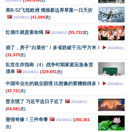
2024/6/12
美B-52飞抵欧洲 俄推新边界草案一日夭折
🖼️
(
41,094
次)
2024/6/12
红领巾就是索命绳
🖼️
(
55,732
次)
2024/6/12
崩了，房子“白菜价”！多省跌破千元/平方米！
▶️
2024/6/11
(
31,975
次)
乱世生存指南（4）战争时期家庭应急备货
清单
🖼️
(
329,691
次)
2024/6/11
中国毕业生的就业困境 比想像的要糟糕得多！
▶️
2024/6/11
(
37,721
次)
普京慌了 习近平这日子近了
🖼️
2024/6/11
(
64,581
次)
善报奇缘！三件奇事
🖼️
(
250,361
2024/6/11
次)