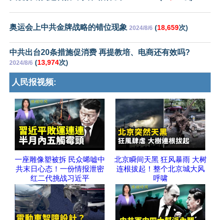
奥运会上中共金牌战略的错位现象
(
18,659
次)
2024/8/6
中共出台20条措施促消费 再提教培、电商还有效吗?
(
13,974
次)
2024/8/6
人民报视频:
一座雕像塑被拆 民众唏嘘中
北京瞬间天黑 狂风暴雨 大树
共末日心态！一份情报泄密
连根拔起！整个北京城大风
红二代挑战习近平
呼啸