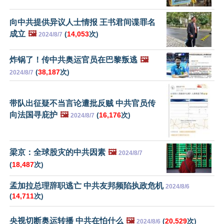
向中共提供异议人士情报 王书君间谍罪名
成立
🖼️
(
14,053
次)
2024/8/7
炸锅了！传中共奥运官员在巴黎叛逃
🖼️
(
38,187
次)
2024/8/7
带队出征疑不当言论遭批反贼 中共官员传
向法国寻庇护
🖼️
(
16,176
次)
2024/8/7
梁京：全球股灾的中共因素
🖼️
2024/8/7
(
18,487
次)
孟加拉总理辞职逃亡 中共友邦频陷执政危机
2024/8/6
(
14,711
次)
央视切断奥运转播 中共在怕什么
🖼️
(
20,529
次)
2024/8/6