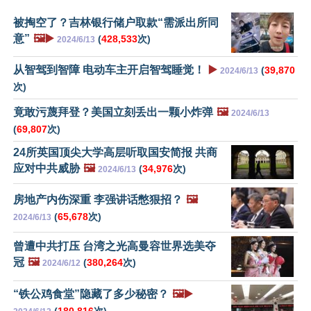
被掏空了？吉林银行储户取款“需派出所同
意”
🖼️▶️
(
428,533
次)
2024/6/13
从智驾到智障 电动车主开启智驾睡觉！
▶️
(
39,870
2024/6/13
次)
竟敢污蔑拜登？美国立刻丢出一颗小炸弹
🖼️
2024/6/13
(
69,807
次)
24所英国顶尖大学高层听取国安简报 共商
应对中共威胁
🖼️
(
34,976
次)
2024/6/13
房地产内伤深重 李强讲话憋狠招？
🖼️
(
65,678
次)
2024/6/13
曾遭中共打压 台湾之光高曼容世界选美夺
冠
🖼️
(
380,264
次)
2024/6/12
“铁公鸡食堂”隐藏了多少秘密？
🖼️▶️
(
180,816
次)