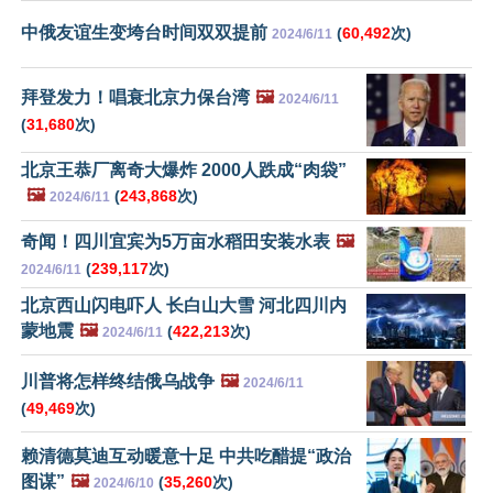
中俄友谊生变垮台时间双双提前
(
60,492
次)
2024/6/11
拜登发力！唱衰北京力保台湾
🖼️
2024/6/11
(
31,680
次)
北京王恭厂离奇大爆炸 2000人跌成“肉袋”
🖼️
(
243,868
次)
2024/6/11
奇闻！四川宜宾为5万亩水稻田安装水表
🖼️
(
239,117
次)
2024/6/11
北京西山闪电吓人 长白山大雪 河北四川内
蒙地震
🖼️
(
422,213
次)
2024/6/11
川普将怎样终结俄乌战争
🖼️
2024/6/11
(
49,469
次)
赖清德莫迪互动暖意十足 中共吃醋提“政治
图谋”
🖼️
(
35,260
次)
2024/6/10