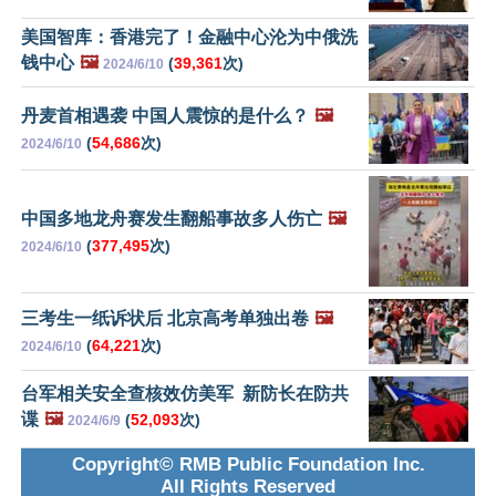
美国智库：香港完了！金融中心沦为中俄洗
钱中心
🖼️
(
39,361
次)
2024/6/10
丹麦首相遇袭 中国人震惊的是什么？
🖼️
(
54,686
次)
2024/6/10
中国多地龙舟赛发生翻船事故多人伤亡
🖼️
(
377,495
次)
2024/6/10
三考生一纸诉状后 北京高考单独出卷
🖼️
(
64,221
次)
2024/6/10
台军相关安全查核效仿美军 新防长在防共
谍
🖼️
(
52,093
次)
2024/6/9
Copyright© RMB Public Foundation Inc.
All Rights Reserved