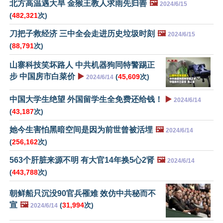
北方高温遇大旱 金猴王教人求雨先归善
🖼️
2024/6/15
(
482,321
次)
刀把子救经济 三中全会走进历史垃圾时刻
🖼️
2024/6/15
(
88,791
次)
山寨科技笑坏路人 中共机器狗同特警踢正
步 中国房市白菜价
▶️
(
45,609
次)
2024/6/14
中国大学生绝望 外国留学生全免费还给钱！
▶️
2024/6/14
(
43,187
次)
她今生害怕黑暗空间是因为前世曾被活埋
🖼️
2024/6/14
(
256,162
次)
563个肝脏来源不明 有大官14年换5心2肾
🖼️
2024/6/14
(
443,788
次)
朝鲜船只沉没90官兵罹难 效仿中共秘而不
宣
🖼️
(
31,994
次)
2024/6/14