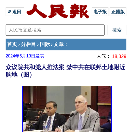
↺ 返回 
电子报
正體版
首页
分栏目
国际
文章
›
›
›
：
2024年6月13日
发表
人气：
18,329
众议院共和党人推法案 禁中共在联邦土地附近
购地（图）