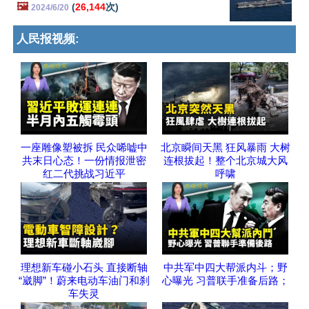
🖼️
(
26,144
次)
2024/6/20
人民报视频:
一座雕像塑被拆 民众唏嘘中
北京瞬间天黑 狂风暴雨 大树
共末日心态！一份情报泄密
连根拔起！整个北京城大风
红二代挑战习近平
呼啸
理想新车碰小石头 直接断轴
中共军中四大帮派内斗；野
“崴脚”！蔚来电动车油门和刹
心曝光 习普联手准备后路；
车失灵