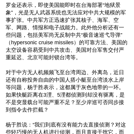
罗金还表示，即使美国能即时在台海部署“地狱景
象”，光是无人武器系统也无法应对中共大规模的军
事扩张。中共军方正迅速扩张其核子、海军、空
军、网路、情报和电子战能力。此外他分析还有一
些问题，包括美军尚无反制中共“极音速巡弋导弹”
（hypersonic cruise missiles）的可靠方法、美国的
太空设备容易受到中共攻击、美国对台军售交付严
重延迟、北京可能封锁台湾等。

对于中方无人机频频飞至台湾周边、外离岛，近日
还有自称投奔自由的中国人搭小艇至台湾淡水上岸
等问题，杨于胜表示，这都属于灰色地带的一环。
如果快艇距离在3浬、5浬都侦测到却没有驱离，是
不是突显载台可能严重不足？至少岸巡可否同步接
到指令去作拦截？

杨于胜说：“我们到底有没有能力去直接侦测？对这
些轻巧慢的无人机进行侦测，而且直接干扰它，而