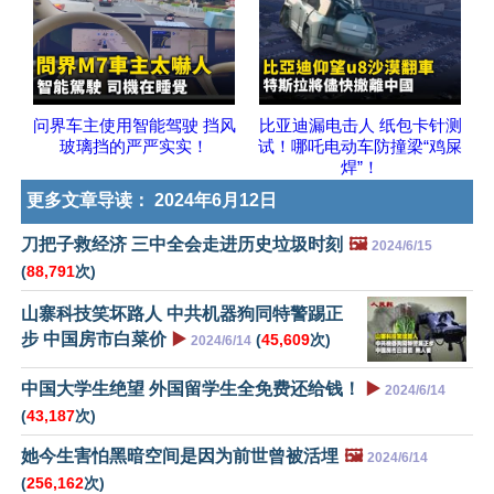
问界车主使用智能驾驶 挡风
比亚迪漏电击人 纸包卡针测
玻璃挡的严严实实！
试！哪吒电动车防撞梁“鸡屎
焊”！
更多文章导读：
2024年6月12日
刀把子救经济 三中全会走进历史垃圾时刻
🖼️
2024/6/15
(
88,791
次)
山寨科技笑坏路人 中共机器狗同特警踢正
步 中国房市白菜价
▶️
(
45,609
次)
2024/6/14
中国大学生绝望 外国留学生全免费还给钱！
▶️
2024/6/14
(
43,187
次)
她今生害怕黑暗空间是因为前世曾被活埋
🖼️
2024/6/14
(
256,162
次)