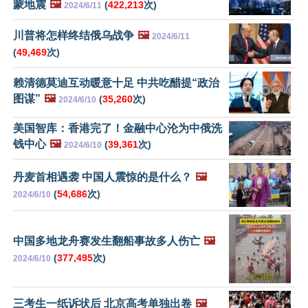
蒙地震
🖼️
(
422,213
次)
2024/6/11
川普将怎样终结俄乌战争
🖼️
2024/6/11
(
49,469
次)
赖清德莫迪互动暖意十足 中共吃醋提“政治
图谋”
🖼️
(
35,260
次)
2024/6/10
美国智库：香港完了！金融中心沦为中俄洗
钱中心
🖼️
(
39,361
次)
2024/6/10
丹麦首相遇袭 中国人震惊的是什么？
🖼️
(
54,686
次)
2024/6/10
中国多地龙舟赛发生翻船事故多人伤亡
🖼️
(
377,495
次)
2024/6/10
三考生一纸诉状后 北京高考单独出卷
🖼️