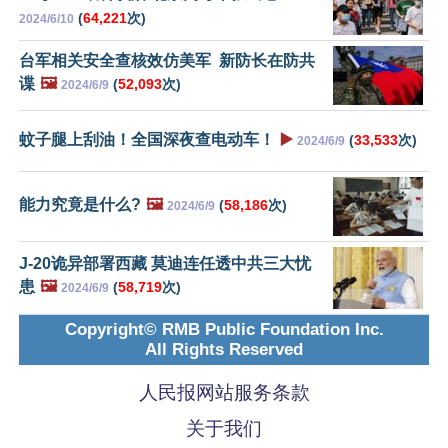
(
64,221
次)
2024/6/10
台军相关安全查核效仿美军 新防长在防共
谍
🖼️
(
52,093
次)
2024/6/9
蚊子腿上刮油！全国深夜查电动车！
▶️
(
33,533
次)
2024/6/9
能力究竟是什么?
🖼️
(
58,186
次)
2024/6/9
J-20诡异部署西藏 莫迪连任透中共三大忧
患
🖼️
(
58,719
次)
2024/6/9
Copyright© RMB Public Foundation Inc.
All Rights Reserved
人民报网站服务条款
关于我们