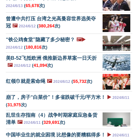
(
65,678
次)
2024/6/13
曾遭中共打压 台湾之光高曼容世界选美夺
冠
🖼️
(
380,264
次)
2024/6/12
“铁公鸡食堂”隐藏了多少秘密？
🖼️▶️
(
180,816
次)
2024/6/12
美B-52飞抵欧洲 俄推新边界草案一日夭折
🖼️
(
41,094
次)
2024/6/12
红领巾就是索命绳
🖼️
(
55,732
次)
2024/6/12
崩了，房子“白菜价”！多省跌破千元/平方米！
▶️
2024/6/11
(
31,975
次)
乱世生存指南（4）战争时期家庭应急备货
清单
🖼️
(
329,691
次)
2024/6/11
中国毕业生的就业困境 比想像的要糟糕得多！
▶️
2024/6/11