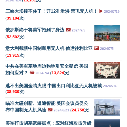
(
13,161
次)
2024/7/24
三峡大坝撑不住了！开12孔泄洪 禁飞无人机！
▶️
2024/7/19
(
35,104
次)
俄罗斯终于将美军招到了身边
🖼️
2024/7/5
(
52,502
次)
意大利截获中国制军用无人机 偷运往利比亚
🖼️
2024/7/5
(
13,915
次)
中共在美军基地周边购地引安全疑虑 美国
如何应对？
🖼️
(
13,824
次)
2024/7/4
逃不出美国金睛火眼 中国出口利比亚无人机被截
2024/7/4
(
38,930
次)
瞄准大疆创新、道通智能 美国会议员促公
布中国制无人机风险
🖼️
(
24,758
次)
2024/6/23
美军打击胡塞武装据点：应对红海攻击升级