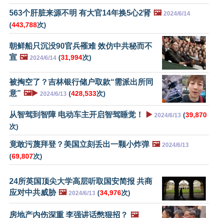
563个肝脏来源不明 有大官14年换5心2肾
🖼️
2024/6/14
(
443,788
次)
朝鲜船只沉没90官兵罹难 效仿中共秘而不
宣
🖼️
(
31,994
次)
2024/6/14
被掏空了？吉林银行储户取款“需派出所同
意”
🖼️▶️
(
428,533
次)
2024/6/13
从智驾到智障 电动车主开启智驾睡觉！
▶️
(
39,870
2024/6/13
次)
竟敢污蔑拜登？美国立刻丢出一颗小炸弹
🖼️
2024/6/13
(
69,807
次)
24所英国顶尖大学高层听取国安简报 共商
应对中共威胁
🖼️
(
34,976
次)
2024/6/13
房地产内伤深重 李强讲话憋狠招？
🖼️