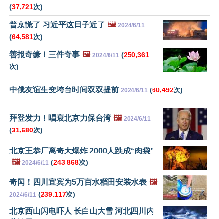
(
37,721
次)
普京慌了 习近平这日子近了
🖼️
2024/6/11
(
64,581
次)
善报奇缘！三件奇事
🖼️
(
250,361
2024/6/11
次)
中俄友谊生变垮台时间双双提前
(
60,492
次)
2024/6/11
拜登发力！唱衰北京力保台湾
🖼️
2024/6/11
(
31,680
次)
北京王恭厂离奇大爆炸 2000人跌成“肉袋”
🖼️
(
243,868
次)
2024/6/11
奇闻！四川宜宾为5万亩水稻田安装水表
🖼️
(
239,117
次)
2024/6/11
北京西山闪电吓人 长白山大雪 河北四川内