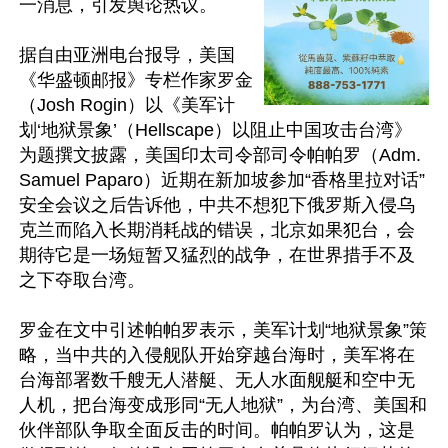
一消息，引发舆论热议。

据自由亚洲电台报导，美国
《华盛顿邮报》专栏作家罗金
（Josh Rogin）以《美军计
划‘地狱景象’（Hellscape）以阻止中国攻击台湾》
为题撰文披露，美国印太司令部司令帕帕罗（Adm.
Samuel Paparo）近期在新加坡参加“香格里拉对话”
安全会议之后告诉他，中共不想犯下俄罗斯入侵乌
克兰而陷入长期消耗战的错误，北京如果犯台，会
期待它是一场短暂又猛烈的战争，在世界措手不及
之下夺取台湾。

罗金在文中引述帕帕罗表示，美军计划“地狱景象”策
略，当中共的入侵舰队开始穿越台海时，美军将在
台海部署数千艘无人潜艇、无人水面舰艇和空中无
人机，把台海变成形同“无人地狱”，为台湾、美国和
伙伴部队争取全面反击的时间。帕帕罗认为，这是