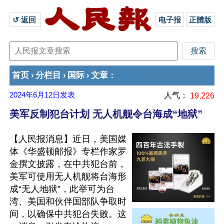
↺ 返回 
电子报
正體版
首页
分栏目
国际
文章
›
›
›
：
2024年6月12日
发表
人气：
19,226
美军反制犯台计划 无人机舰令台海成“地狱”
【人民报消息】近日，美国媒
体《华盛顿邮报》专栏作家罗
金撰文披露，在中共犯台前，
美军可使用无人机舰将台海形
成“无人地狱”，此举可为台
湾、美国和伙伴国部队争取时
间，以确保中共犯台失败。这