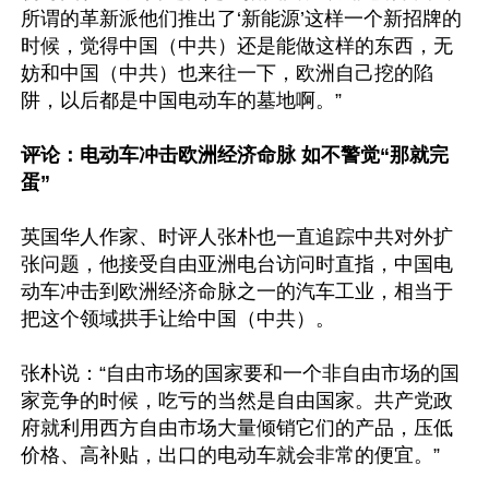
所谓的革新派他们推出了‘新能源’这样一个新招牌的
时候，觉得中国（中共）还是能做这样的东西，无
妨和中国（中共）也来往一下，欧洲自己挖的陷
阱，以后都是中国电动车的墓地啊。”

评论：电动车冲击欧洲经济命脉 如不警觉“那就完
蛋”
英国华人作家、时评人张朴也一直追踪中共对外扩
张问题，他接受自由亚洲电台访问时直指，中国电
动车冲击到欧洲经济命脉之一的汽车工业，相当于
把这个领域拱手让给中国（中共）。

张朴说：“自由市场的国家要和一个非自由市场的国
家竞争的时候，吃亏的当然是自由国家。共产党政
府就利用西方自由市场大量倾销它们的产品，压低
价格、高补贴，出口的电动车就会非常的便宜。”
