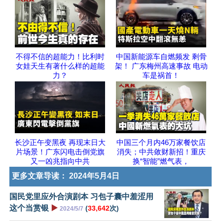
不得不信的超能力！比利时
中国新能源车自燃频发 剩骨
女娃天生有著什么样的超能
架！ 广东梅州高速事故 电动
力？
车是祸首！
长沙正午变黑夜 再现末日大
中国三个月内46万家餐饮店
片场景！广东闪电击倒党旗
消失；中共敛财新招！重庆
又一凶兆指向中共
换“智能”燃气表，
更多文章导读：
2024年5月4日
国民党里应外合演剧本 习包子囊中羞涩用
这个当赏银
▶️
(
33,642
次)
2024/5/7