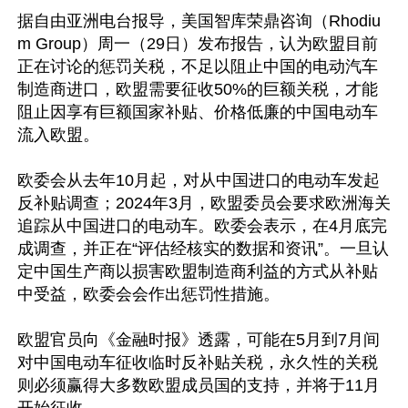
据自由亚洲电台报导，美国智库荣鼎咨询（Rhodiu
m Group）周一（29日）发布报告，认为欧盟目前
正在讨论的惩罚关税，不足以阻止中国的电动汽车
制造商进口，欧盟需要征收50%的巨额关税，才能
阻止因享有巨额国家补贴、价格低廉的中国电动车
流入欧盟。

欧委会从去年10月起，对从中国进口的电动车发起
反补贴调查；2024年3月，欧盟委员会要求欧洲海关
追踪从中国进口的电动车。欧委会表示，在4月底完
成调查，并正在“评估经核实的数据和资讯”。一旦认
定中国生产商以损害欧盟制造商利益的方式从补贴
中受益，欧委会会作出惩罚性措施。

欧盟官员向《金融时报》透露，可能在5月到7月间
对中国电动车征收临时反补贴关税，永久性的关税
则必须赢得大多数欧盟成员国的支持，并将于11月