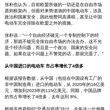
张朴也认为，目前欧盟所做的一切还是在自由市场
原则框架内，但面对来势汹汹的中国电动车，涉及
政治和国家安全，因此他赞同高课税，甚至让中国
电动车完全排除在欧盟之外的措施。

张朴说：“一个自由经济碰见一个专制控制下的经
济，那就不能完全按自由市场的办法去办。这不光
是个经济问题，而且是一个政治、国家的安全问
题。如果在这个问题上不警觉的话，那就完蛋了。”

从中国进口的电动车 市占率增长了4倍多
根据该报告数据，从中国（包括在中国设有工厂的
非中国制造商）进口的电动车，从 2020年的16亿美
元，增加到2023年的115亿美元。同期，中国品牌
的市占率增长了4倍多，去年达到 8%。

根据非政府组织“交通与环境”估计，今年这一比例将