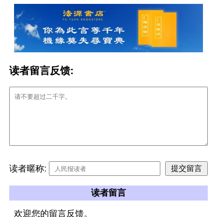
读者留言反馈:
读者暱称:
读者留言
欢迎您的留言反馈。