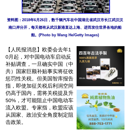
资料图：2018年6月26日，数千辆汽车在中国湖北省武汉市长江武汉汉
南口岸分开，每天都有从武汉新港直达上海、进而发往世界各地的船
舶。(Photo by Wang He/Getty Images)
【人民报消息】欧委会去年1
0月起，对中国电动车启动反
补贴调查，一旦确实中国（中
共）国家巨额补贴事实将征收
惩罚性关税。但美国智库报告
指，即使加征关税后利润空间
仍高于国内，需将关税提及升
50%，才可能阻止中国电动车
流入欧盟。专家指，欧盟应该
从国家、政治安全角度制定阻
击政策。
