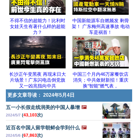
不得不信的超能力！比利时
中国新能源车自燃频发 剩骨
女娃天生有著什么样的超能
架！ 广东梅州高速事故 电动
力？
车是祸首！
长沙正午变黑夜 再现末日大
中国三个月内46万家餐饮店
片场景！广东闪电击倒党旗
消失；中共敛财新招！重庆
又一凶兆指向中共
换“智能”燃气表，
更多文章导读：
2024年5月4日
五一小长假走线润美的中国人暴增
🖼️
(
43,103
次)
2024/5/7
近百名中国人留学朝鲜会学到什么
🖼️
(
67,863
次)
2024/5/6