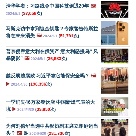
清华学者：习路线令中国科技倒退20年
🖼️
(
37,058
次)
2024/5/1
马斯克访中拿到镀金钥匙？专家警告特斯拉
将在未来消失
🖼️
(
51,791
次)
2024/5/1
普京侵吞意大利在俄资产 意大利怒援乌“ 风
暴阴影”
🖼️
(
36,983
次)
2024/5/1
越反腐越腐败 习近平靠它能保安全吗？
🖼️
▶️
(
190,396
次)
2024/4/30
一季消失46万家餐饮店 中国新燃气表的大
坑
▶️
(
33,850
次)
2024/4/30
为何刘德华当选中共影协副主席立即厄运当
头？
🖼️
📝
(
231,730
次)
2024/4/30