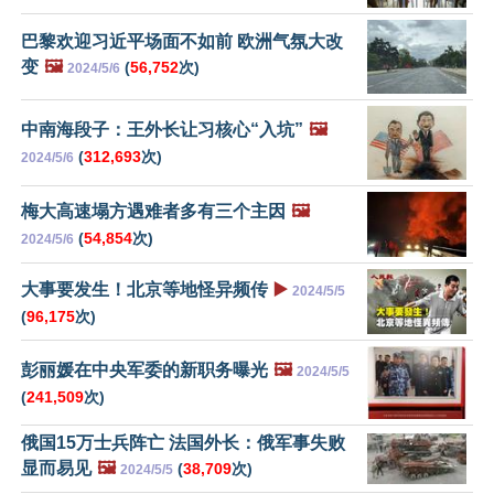
巴黎欢迎习近平场面不如前 欧洲气氛大改
变
🖼️
(
56,752
次)
2024/5/6
中南海段子：王外长让习核心“入坑”
🖼️
(
312,693
次)
2024/5/6
梅大高速塌方遇难者多有三个主因
🖼️
(
54,854
次)
2024/5/6
大事要发生！北京等地怪异频传
▶️
2024/5/5
(
96,175
次)
彭丽媛在中央军委的新职务曝光
🖼️
2024/5/5
(
241,509
次)
俄国15万士兵阵亡 法国外长：俄军事失败
显而易见
🖼️
(
38,709
次)
2024/5/5