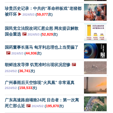
珍贵历史记录：中共的“革命样板戏”老猪都
被吓坏
▶️
(
59,077
次)
2024/5/3
国民党立法院改词汇惹众怒 网友提议解散
国会重选
🖼️
(
52,829
次)
2024/5/3
国药董事长落马 匈牙利总理也上当受骗了
🖼️
(
44,936
次)
2024/5/3
朝鲜连发导弹 饥荒准时出现状况悲惨
🖼️
(
36,741
次)
2024/5/2
广州暴雨后天空惊现“火凤凰” 非常逼真
(
158,533
次)
2024/5/2
广东高速路崩塌致24死 目击者：第一次离
死亡那么近
🖼️
(
195,870
次)
2024/5/2