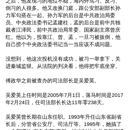
之后，他发现习的地位不稳，海内外骂习、反习、
倒习的人很多。他又改换门庭，跟公安部副部长孙
力军勾搭在一起。孙力军的后台是中共政治局委
员、中央政法委书记孟建柱，孟的后台是前中共独
裁者江泽民，前中共政治局常委、国家副主席曾庆
红。他以为，投靠江、曾、孟，一旦习被扳倒，他
自己捞个中央政法委书记当一当应该不成问题。

没想到，他这次投机没有成功，被习一举拿下，关
进秦城监狱。从法院的判决看，他得把牢底坐穿。

傅政华之前被查办的司法部长是吴爱英。

吴爱英上任时间是2005年7月1日，落马时间是2017
年2月24日，任司法部长长达11年零238天。

吴爱英曾长期在山东任职。1993年升任山东省副省
长后，分管省公安厅、司法厅等。1995年，她搞了