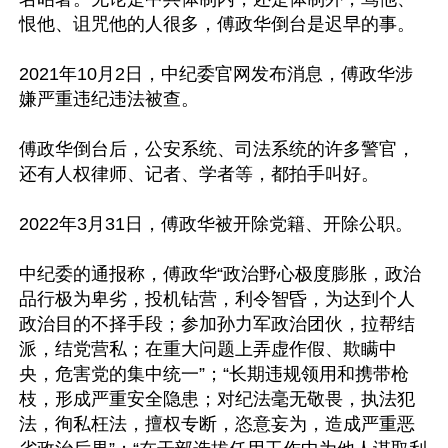
恨他、诅咒他的人很多，傅政华倒台是迟早的事。

2021年10月2日，中纪委官网发布消息，傅政华涉
嫌严重违纪违法被查。

傅政华倒台后，公安系统、司法系统的许多警官，
还有人权律师、记者、学者等，都拍手叫好。

2022年3月31日，傅政华被开除党籍、开除公职。

中纪委的通报称，傅政华“政治野心极度膨胀，政治
品行极为卑劣，投机钻营，利令智昏，为达到个人
政治目的不择手段；参加孙力军政治团伙，拉帮结
派，结党营私；在重大问题上弄虚作假、欺瞒中
央，危害党的集中统一”；“长期违规领用和携带枪
枝，形成严重安全隐患；对纪法毫无敬畏，执法犯
法，徇私枉法，擅权专断，恣意妄为，造成严重恶