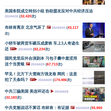
美国务院成立特别小组 协助盟友应对中共经济压迫
(
32,420
次)
2024/4/30
布林肯离京 北京气坏了
🖼️
(
43,117
2024/4/30
次)
小轿车被两货车碾压成废铁 车上3人奇迹生
还
🖼️▶️
(
82,234
次)
2024/4/29
国民党里应外合演剧本 习包子囊中羞涩用
这个当赏银
🖼️
(
67,713
次)
2024/4/29
罕见！北方下大雪南方强龙卷 网民：这是
犯了天条吗？
🖼️▶️
(
174,486
次)
2024/4/29
中共三骗美国 美连环还击
▶️
2024/4/28
(
32,183
次)
中共党魁说话不算话 布林肯：有证据
🖼️
(
55,900
2024/4/28