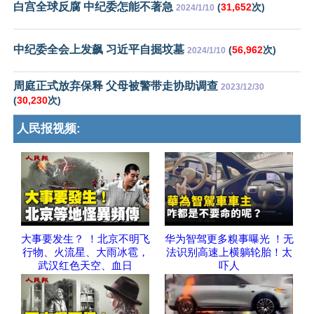
白宫全球反腐 中纪委怎能不著急
(
31,652
次)
2024/1/10
中纪委全会上发飙 习近平自掘坟墓
(
56,962
次)
2024/1/10
周庭正式放弃保释 父母被警带走协助调查
2023/12/30
(
30,230
次)
人民报视频:
大事要发生？ ！北京不明飞
华为智驾更多糗事曝光 ！无
行物、火流星、大雨冰雹，
法识别高速上横躺轮胎！太
武汉红色天空、血日
吓人