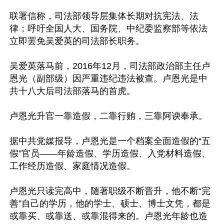
联署信称，司法部领导层集体长期对抗宪法、法
律；呼吁全国人大、国务院、中纪委监察部等依法
立即罢免吴爱英的司法部长职务。

吴爱英落马前，2016年12月，司法部政治部主任卢
恩光（副部级）因严重违纪违法被查。卢恩光是中
共十八大后司法部落马的首虎。

卢恩光升官一靠造假，二靠行贿，三靠阿谀奉承。

据中共党媒报导，卢恩光是一个档案全面造假的“五
假”官员——年龄造假、学历造假、入党材料造假、
工作经历造假、家庭情况造假。

卢恩光只读完高中，随著职级不断晋升，他不断“完
善”自己的学历，他的学士、硕士、博士文凭，都是
或靠买、或靠送、或靠混得来的。卢恩光年龄也造