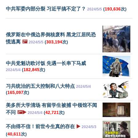
中共军委内部分裂 习近平搞不定了？
(
193,636
次)
2024/5/5
俄罗斯在中俄边界倒核废料 黑龙江居民恐
慌逃离
🖼️
(
303,194
次)
2024/5/5
中共党魁访欧讨饭 先遇一长串下马威
(
182,845
次)
2024/5/4
习共统治的五大控制和八大特点
2024/5/4
(
165,097
次)
美多所大学清场 有留学生被捕 中领馆不闻
不问
🖼️▶️
(
42,721
次)
2024/5/4
不由得不信！前世今生真的存在
▶️
2024/5/3
(
40,611
次)