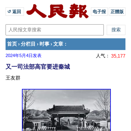
↺ 返回 
电子报
正體版
首页
分栏目
时事
文章
›
›
›
：
2024年5月4日
发表
人气：
35,177
又一司法部高官要进秦城
王友群