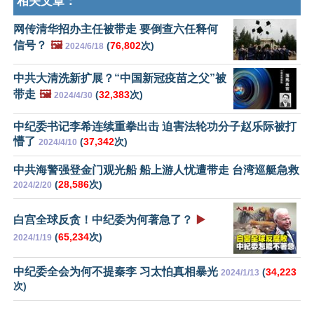
相关文章：
网传清华招办主任被带走 要倒查六任释何
信号？
🖼️
(
76,802
次)
2024/6/18
中共大清洗新扩展？“中国新冠疫苗之父”被
带走
🖼️
(
32,383
次)
2024/4/30
中纪委书记李希连续重拳出击 迫害法轮功分子赵乐际被打
懵了
(
37,342
次)
2024/4/10
中共海警强登金门观光船 船上游人忧遭带走 台湾巡艇急救
(
28,586
次)
2024/2/20
白宫全球反贪！中纪委为何著急了？
▶️
(
65,234
次)
2024/1/19
中纪委全会为何不提秦李 习太怕真相暴光
(
34,223
2024/1/13
次)